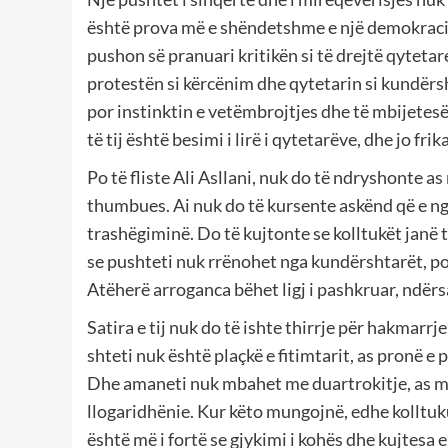
është prova më e shëndetshme e një demokracie 
pushon së pranuari kritikën si të drejtë qytetar
protestën si kërcënim dhe qytetarin si kundërsh
por instinktin e vetëmbrojtjes dhe të mbijetesë
të tij është besimi i lirë i qytetarëve, dhe jo frika
Po të fliste Ali Asllani, nuk do të ndryshonte as
thumbues. Ai nuk do të kursente askënd që e n
trashëgiminë. Do të kujtonte se kolltukët janë
se pushteti nuk rrënohet nga kundërshtarët, po
Atëherë arroganca bëhet ligj i pashkruar, ndërs
Satira e tij nuk do të ishte thirrje për hakmarrj
shteti nuk është plaçkë e fitimtarit, as pronë e 
Dhe amaneti nuk mbahet me duartrokitje, as me
llogaridhënie. Kur këto mungojnë, edhe kolltuku
është më i fortë se gjykimi i kohës dhe kujtesa e