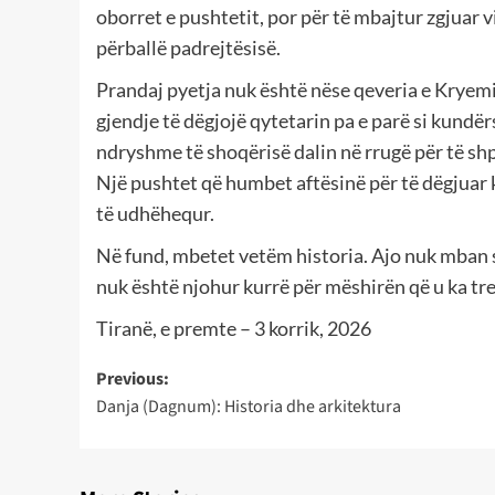
oborret e pushtetit, por për të mbajtur zgjuar 
përballë padrejtësisë.
Prandaj pyetja nuk është nëse qeveria e Kryemin
gjendje të dëgjojë qytetarin pa e parë si kundë
ndryshme të shoqërisë dalin në rrugë për të sh
Një pushtet që humbet aftësinë për të dëgjuar 
të udhëhequr.
Në fund, mbetet vetëm historia. Ajo nuk mban s
nuk është njohur kurrë për mëshirën që u ka tr
Tiranë, e premte – 3 korrik, 2026
Post
Previous:
Danja (Dagnum): Historia dhe arkitektura
navigation