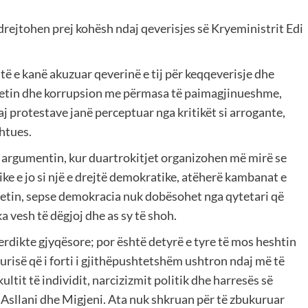
rejtohen prej kohësh ndaj qeverisjes së Kryeministrit Edi
ë e kanë akuzuar qeverinë e tij për keqqeverisje dhe
htetin dhe korrupsion me përmasa të paimagjinueshme,
aj protestave janë perceptuar nga kritikët si arrogante,
htues.
argumentin, kur duartrokitjet organizohen më mirë se
mike e jo si një e drejtë demokratike, atëherë kambanat e
htetin, sepse demokracia nuk dobësohet nga qytetari që
a vesh të dëgjoj dhe as sy të shoh.
verdikte gjyqësore; por është detyrë e tyre të mos heshtin
isë që i forti i gjithëpushtetshëm ushtron ndaj më të
ltit të individit, narcizizmit politik dhe harresës së
i Asllani dhe Migjeni. Ata nuk shkruan për të zbukuruar