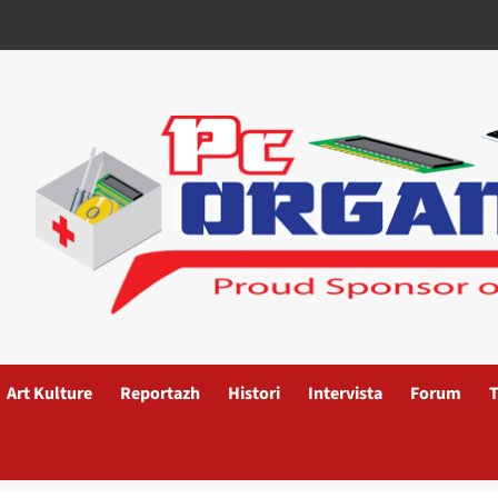
Art Kulture
Reportazh
Histori
Intervista
Forum
T