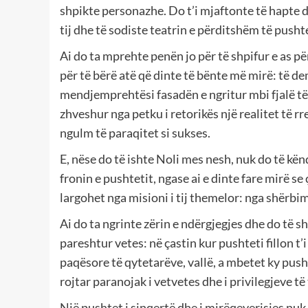
shpikte personazhe. Do t’i mjaftonte të hapte d
tij dhe të sodiste teatrin e përditshëm të pushte
Ai do ta mprehte penën jo për të shpifur e as pë
për të bërë atë që dinte të bënte më mirë: të d
mendjemprehtësi fasadën e ngritur mbi fjalë t
zhveshur nga petku i retorikës një realitet të 
ngulm të paraqitet si sukses.
E, nëse do të ishte Noli mes nesh, nuk do të k
fronin e pushtetit, ngase ai e dinte fare mirë 
largohet nga misioni i tij themelor: nga shërbim
Ai do ta ngrinte zërin e ndërgjegjes dhe do të sh
pareshtur vetes: në çastin kur pushteti fillon t’
paqësore të qytetarëve, vallë, a mbetet ky push
rojtar paranojak i vetvetes dhe i privilegjeve të 
Një pushtet i sinqertë dhe i mirëqeverisjes nuk 