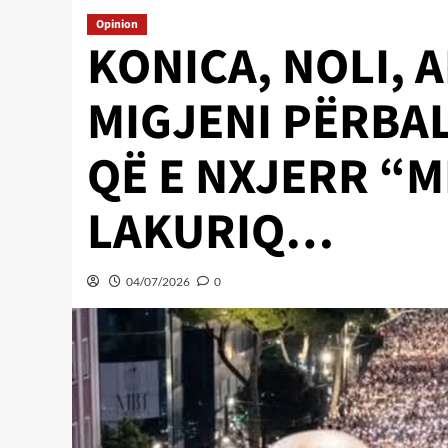
Opinion
KONICA, NOLI, A
MIGJENI PËRBA
QË E NXJERR “
LAKURIQ…
04/07/2026
0