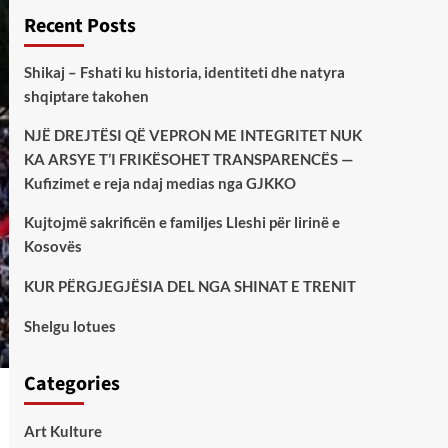
Recent Posts
Shikaj – Fshati ku historia, identiteti dhe natyra
shqiptare takohen
NJË DREJTËSI QË VEPRON ME INTEGRITET NUK
KA ARSYE T’I FRIKËSOHET TRANSPARENCËS —
Kufizimet e reja ndaj medias nga GJKKO
Kujtojmë sakrificën e familjes Lleshi për lirinë e
Kosovës
KUR PËRGJEGJËSIA DEL NGA SHINAT E TRENIT
Shelgu lotues
Categories
Art Kulture