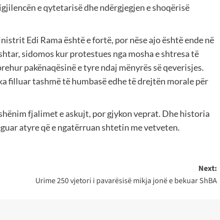
vigjilencën e qytetarisë dhe ndërgjegjen e shoqërisë
istrit Edi Rama është e fortë, por nëse ajo është ende në
rshtar, sidomos kur protestues nga mosha e shtresa të
prehur pakënaqësinë e tyre ndaj mënyrës së qeverisjes.
ka filluar tashmë të humbasë edhe të drejtën morale për
hënim fjalimet e askujt, por gjykon veprat. Dhe historia
eguar atyre që e ngatërruan shtetin me vetveten.
Next:
Urime 250 vjetori i pavarësisë mikja jonë e bekuar ShBA