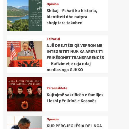
Opinion
Shikaj – Fshati ku historia,
identiteti dhe natyra
shqiptare takohen
Editorial
NJË DREJTËSI QË VEPRON ME
INTEGRITET NUK KA ARSYE T’I
FRIKËSOHET TRANSPARENCËS
— Kufizimet e reja ndaj
medias nga GJKKO
Personalitete
Kujtojmë sakrificën e familjes
Lleshi për lirinë e Kosovës
Opinion
KUR PËRGJEGJËSIA DEL NGA