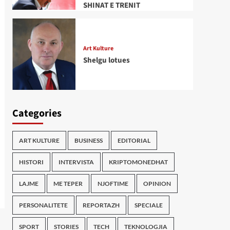
SHINAT E TRENIT
Art Kulture
Shelgu lotues
Categories
ART KULTURE
BUSINESS
EDITORIAL
HISTORI
INTERVISTA
KRIPTOMONEDHAT
LAJME
ME TEPER
NJOFTIME
OPINION
PERSONALITETE
REPORTAZH
SPECIALE
SPORT
STORIES
TECH
TEKNOLOGJIA