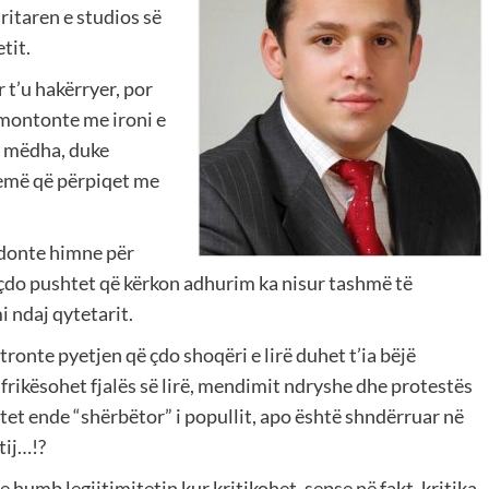
ritaren e studios së
tit.
r t’u hakërryer, por
emontonte me ironi e
ë mëdha, duke
rremë që përpiqet me
ëndonte himne për
se çdo pushtet që kërkon adhurim ka nisur tashmë të
i ndaj qytetarit.
tronte pyetjen që çdo shoqëri e lirë duhet t’ia bëjë
i frikësohet fjalës së lirë, mendimit ndryshe dhe protestës
tet ende “shërbëtor” i popullit, apo është shndërruar në
tij…!?
e humb legjitimitetin kur kritikohet, sepse në fakt, kritika