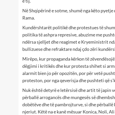
e tij.
Në Shqipërinë e sotme, shumë nga këto pyetje d
Rama.
Kundërshtarët politikë dhe protestues të shumt
politika të ashpra represive, abuzime me pus
ndërsa sjelljet dhe reagimet e Kryeministrit nd
bullizuese dhe refraktare ndaj çdo zëri kundërs
Mirëpo, kur propaganda kërkon të zëvendësojë 
dëgjimi i kritikës dhe kur protesta shihet si ar
alarmit bien jo për opozitën, por për vetë pus
proteston, por nga qeverisja dhe pushteti që s’k
Nuk është detyrë e letërsisë dhe artit të japin 
përballë arrogancës dhe mungesës së dhembshur
dobëtëve dhe të pambrojturve, si dhe përballë ku
njeriut. Këtë na e kanë mësuar Konica, Noli, Al