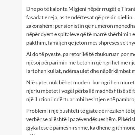
Dhe po të kalonte Migjeni nëpër rrugët e Tiranës 
fasadat e reja, as te ndërtesat që prekin qiellin.
zakonshëm: pensionistin që numëron monedhat m
nëpër dyert e spitaleve që të marrë shërbimin e
pakthim, familjen që jeton mes shpresës së thy
Ai do të pyeste, pa retorikë të zbukuruar, por m
njësoj përparimin me betonin që ngrihet me nje
lartohen kullat, ndërsa ulet dhe nëpërkëmbet me
Një qytet nuk bëhet modern kur ngrihen muret e
njeriu mbetet i vogël përballë madhështisë së
një iluzion i ndërtuar mbi heshtjen e të pambroj
Problemi i një pushteti të gjatë që rrezikon të 
verbër se ai është i pazëvendësueshëm. Pikërisht
gjykatëse e pamëshirshme, ka dhënë gjithmonë 