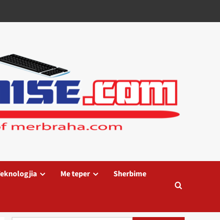
eknologjia
Me teper
Sherbime