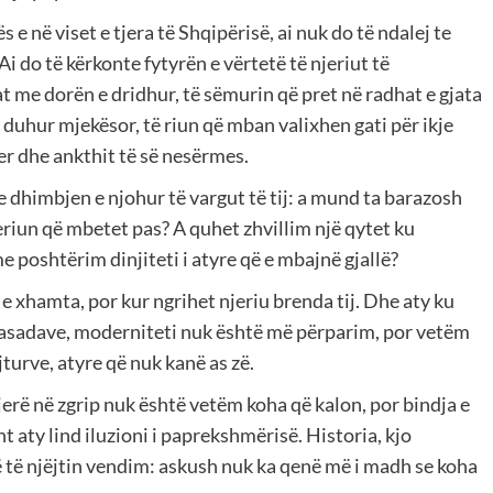
e në viset e tjera të Shqipërisë, ai nuk do të ndalej te
 Ai do të kërkonte fytyrën e vërtetë të njeriut të
e dorën e dridhur, të sëmurin që pret në radhat e gjata
 duhur mjekësor, të riun që mban valixhen gati për ikje
er dhe ankthit të së nesërmes.
e dhimbjen e njohur të vargut të tij: a mund ta barazosh
riun që mbetet pas? A quhet zhvillim një qytet ku
 poshtërim dinjiteti i atyre që e mbajnë gjallë?
 xhamta, por kur ngrihet njeriu brenda tij. Dhe aty ku
 fasadave, moderniteti nuk është më përparim, por vetëm
turve, atyre që nuk kanë as zë.
bjerë në zgrip nuk është vetëm koha që kalon, por bindja e
 aty lind iluzioni i paprekshmërisë. Historia, kjo
të njëjtin vendim: askush nuk ka qenë më i madh se koha