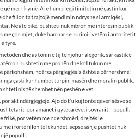
që merr frymë. Ai e humb legjitimitetin në çastin kur
e dhe fillon ta trajtojë mendimin ndryshe si armiqësi,
tar. Në atë pikë, pushteti nuk mbron më interesin publik,
s me çdo mjet, duke harruar se burimi i vetëm i autoritetit
 e tyre.
 metodën dhe as tonin e tij të njohur alegorik, sarkastik e
gatërron pushtetin me pronën dhe kolltukun me
 të përkohshëm, ndërsa përgjegjësia është e përhershme;
r nga çasti kur humbet turpin, masën dhe moralin publik.
a shteti nis të shembet nën peshën e vet.
e, por akt ndërgjegjeje. Ajo do t’u kujtonte qeverisësve se
pushtetarit, por amanet i qytetarëve; i sovranit – popull.
 frikë, por vetëm me ndershmëri, drejtësi e
 më i fortë fillon të lëkundet, sepse asnjë pushtet nuk
 një populli.