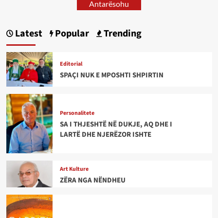
Antarësohu
Latest
Popular
Trending
Editorial
SPAÇI NUK E MPOSHTI SHPIRTIN
Personalitete
SA I THJESHTË NË DUKJE, AQ DHE I
LARTË DHE NJERËZOR ISHTE
Art Kulture
ZËRA NGA NËNDHEU