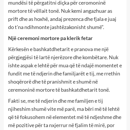
mundësi të përgatitni diçka për ceromoninë
mortore të vëllait tonë. Nuk kemi angazhuar as
prift dhe as hoxhë, andaj prezenca dhe fjala e juaj
do t’na ndihmonte jashtëzakonisht shumë”.
Një ceremoni mortore pa klerik fetar
Kërkesën e bashkatdhetarit e pranova me një
përgjegjësi të lartë njerëzore dhe kombëtare. Nuk
ishte aspak e lehtë për mua që të ndajë momentet e
fundit me të ndjerin dhe familjarët e tij, me rrethin
shoqërorë dhe të pranishmit e shumë në
ceremoninë mortore të bashkatdhetarit tonë.
Fakti se, me të ndjerin dhe me familjen e tij
njiheshim shumë vite më parë, ma bëri më të lehtë
që të fokusohem në elementet më të ndjeshme dhe
më pozitive për ta nxjerrur në fjalim të mirë, por