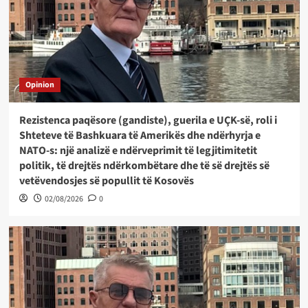
Opinion
Rezistenca paqësore (gandiste), guerila e UÇK-së, roli i
Shteteve të Bashkuara të Amerikës dhe ndërhyrja e
NATO-s: një analizë e ndërveprimit të legjitimitetit
politik, të drejtës ndërkombëtare dhe të së drejtës së
vetëvendosjes së popullit të Kosovës
02/08/2026
0