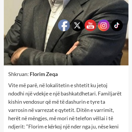
Shkruan:
Florim Zeqa
Vite më parë, në lokalitetin e shtetit ku jetoj
ndodhi një vdekje e një bashkatdhetari. Familjarët
kishin vendosur që më të dashurin e tyre ta
varrosin në varrezat e qytetit. Ditën e varrimit,
herët në mëngjes, më mori në telefon vëllai i të
ndjerit: “Florim e kërkoj një nder nga ju, nëse keni