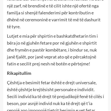
një zarf, në brendinë e të cilit ishte një ofertë nga
familja si shenjë falenderimi për kontributin e
dhënë në ceremoninë e varrimit të më të dashurit
të tyre.
Lutjet e mia për shpirtin e bashkatdhetarin tim i
bëra jo në gjuhën fetare por në gjuhën e shpirtit
dhe frymën e pastër kombëtare, i bindur se, nuk
janë fjalët, por janë veprat ato që e përcaktojnë
fatin e secilit prej nesh në botën e përtejme!
Rikapitullim
Çështja e besimit fetar është e drejt universale,
është çështje krejtësisht personale e individit.
Secili individ ka të drejt të prejudikojë fenë të cilës i
beson, por asnjë individ nuk ka të drejt që t’ia
cenojë apo imponojë tjetrit besimin e vet fetar.