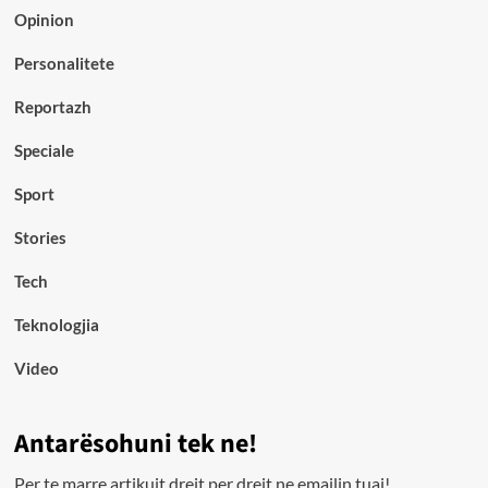
Opinion
Personalitete
Reportazh
Speciale
Sport
Stories
Tech
Teknologjia
Video
Antarësohuni tek ne!
Per te marre artikujt drejt per drejt ne emailin tuaj!