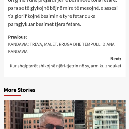
para se të gjykojnë bëjnë mire të mesojnë, e assesi
t’a glorifikojnë besimin e tyre fetar duke
paragjykuar besimet tjera fetare.
Post
Previous:
KANDAVIA: TREVA, MALET, RRUGA DHE TEMPULLI DIANA I
navigation
KANDAVIA
Next:
Kur shqiptarët shikojnë njëri-tjetrin në sy, armiku zhduket
More Stories