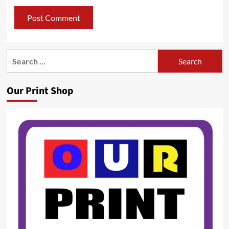
Search
for:
Our Print Shop