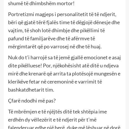
shumë të dhimbshëm mortor!
Portretizmi magjeps i personalitetit të të ndjerit,
bëri që gjatë tërë fjalës time të dëgjojë dënesje dhe
vajtim, të shoh lotë dhimbje dhe pikëllimi të
pafund të familjarëve dhe të afërmve të
mërgimtarët që po varrosej në dhe të huaj.
Nuk do t’i harrojë sa të jemë gjallë emocionet e asaj
dite pikëlluese! Por, njëkohësisht atë ditë u ndjeva
mirë dhe krenarë që arrita ta plotësojë mungesën e
klerikëve fetar në ceremoninë e varrimit të
bashkatdhetarit tim.
Çfarë ndodhi më pas?
Të mbrëmjen e të njëjtës ditë tek shtëpia ime
erdhën dy vëllezërit e të ndjerit për t’më
falenderuar edhe një herë, duke më lëshuar në dorë