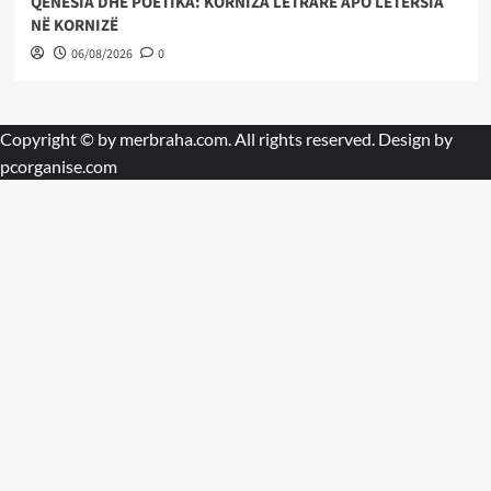
QENËSIA DHE POETIKA: KORNIZA LETRARE APO LETËRSIA
NË KORNIZË
06/08/2026
0
Copyright © by
merbraha.com
. All rights reserved. Design by
pcorganise.com