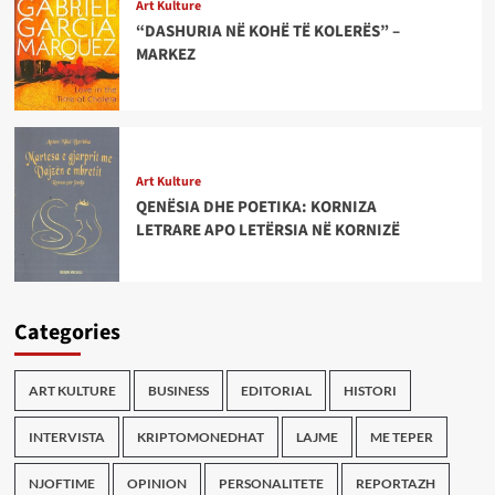
Art Kulture
“DASHURIA NË KOHË TË KOLERËS” –
MARKEZ
Art Kulture
QENËSIA DHE POETIKA: KORNIZA
LETRARE APO LETËRSIA NË KORNIZË
Categories
ART KULTURE
BUSINESS
EDITORIAL
HISTORI
INTERVISTA
KRIPTOMONEDHAT
LAJME
ME TEPER
NJOFTIME
OPINION
PERSONALITETE
REPORTAZH