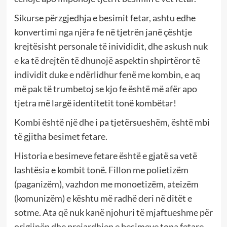
Sikurse përzgjedhja e besimit fetar, ashtu edhe
konvertimi nga njëra fe në tjetrën janë çështje
krejtësisht personale të inivididit, dhe askush nuk
e ka të drejtën të dhunojë aspektin shpirtëror të
individit duke e ndërlidhur fenë me kombin, e aq
më pak të trumbetoj se kjo fe është më afër apo
tjetra më largë identitetit tonë kombëtar!
Kombi është një dhe i pa tjetërsueshëm, është mbi
të gjitha besimet fetare.
Historia e besimeve fetare është e gjatë sa vetë
lashtësia e kombit tonë. Fillon me polietizëm
(paganizëm), vazhdon me monoetizëm, ateizëm
(komunizëm) e kështu më radhë deri në ditët e
sotme. Ata që nuk kanë njohuri të mjaftueshme për
origjinën dhe prejardhjen e besimeve tona fetare,