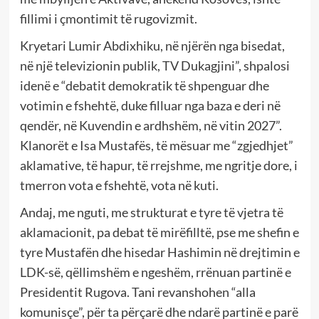
fillimi i çmontimit të rugovizmit.
Kryetari Lumir Abdixhiku, në njërën nga bisedat,
në një televizionin publik, TV Dukagjini”, shpalosi
idenë e “debatit demokratik të shpenguar dhe
votimin e fshehtë, duke filluar nga baza e deri në
qendër, në Kuvendin e ardhshëm, në vitin 2027”.
Klanorët e Isa Mustafës, të mësuar me “zgjedhjet”
aklamative, të hapur, të rrejshme, me ngritje dore, i
tmerron vota e fshehtë, vota në kuti.
Andaj, me nguti, me strukturat e tyre të vjetra të
aklamacionit, pa debat të mirëfilltë, pse me shefin e
tyre Mustafën dhe hisedar Hashimin në drejtimin e
LDK-së, qëllimshëm e ngeshëm, rrënuan partinë e
Presidentit Rugova. Tani revanshohen “alla
komunisçe”, për ta përçarë dhe ndarë partinë e parë