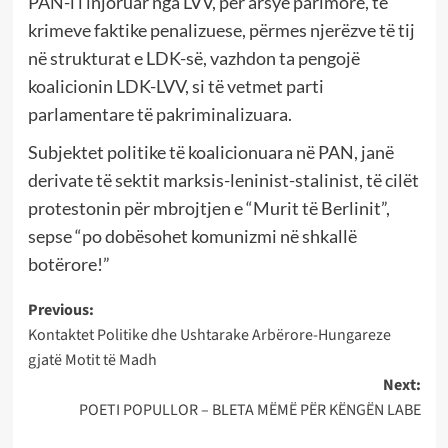
PAN-i i injoruar nga LVV, për arsye parimore, të
krimeve faktike penalizuese, përmes njerëzve të tij
në strukturat e LDK-së, vazhdon ta pengojë
koalicionin LDK-LVV, si të vetmet parti
parlamentare të pakriminalizuara.
Subjektet politike të koalicionuara në PAN, janë
derivate të sektit marksis-leninist-stalinist, të cilët
protestonin për mbrojtjen e “Murit të Berlinit”,
sepse “po dobësohet komunizmi në shkallë
botërore!”
Post
Previous:
Kontaktet Politike dhe Ushtarake Arbërore-Hungareze
navigation
gjatë Motit të Madh
Next:
POETI POPULLOR – BLETA MËMË PËR KËNGËN LABE