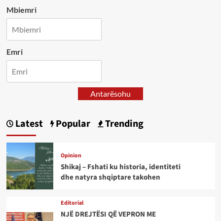
Mbiemri
Emri
Antarësohu
Latest
Popular
Trending
Opinion
Shikaj – Fshati ku historia, identiteti
dhe natyra shqiptare takohen
Editorial
NJË DREJTËSI QË VEPRON ME