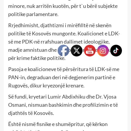
minore, nuk arritën kuotën, për t`u bërë subjekte
politike parlamentare.
Rrjedhimisht, djathtizmi i mirëfilltë në skenën
politike të Kosovës mungonte. Koalicionet e LDK-
së me PDK-në rrafshuan dallimet ideologjike,
madje amnistuan dhe rehabilituan të penalizuarit
për krime faktike politike.
Pasoja e koalicioneve të përsëritura të LDK-së me
PAN-in, degraduan deri në degjenerim partinë e
Rugovës, dikur kryezonjë krenare.
Së fundi, kryetari Lumir Abdixhiku dhe Dr. Vjosa
Osmani, nismuan bashkimin dhe profilizimin e të
djathtës të Kosovës.
Është nismë fisnike e shumëpritur, që kërkon