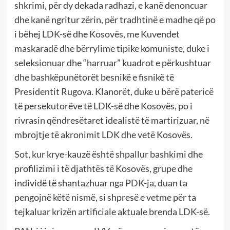
shkrimi, për dy dekada radhazi, e kanë denoncuar
dhe kanë ngritur zërin, për tradhtinë e madhe që po
i bëhej LDK-së dhe Kosovës, me Kuvendet
maskaradë dhe bërrylime tipike komuniste, duke i
seleksionuar dhe “harruar” kuadrot e përkushtuar
dhe bashkëpunëtorët besnikë e fisnikë të
Presidentit Rugova. Klanorët, duke u bërë patericë
të persekutorëve të LDK-së dhe Kosovës, po i
rivrasin qëndresëtaret idealistë të martirizuar, në
mbrojtje të akronimit LDK dhe vetë Kosovës.
Sot, kur krye-kauzë është shpallur bashkimi dhe
profilizimi i të djathtës të Kosovës, grupe dhe
individë të shantazhuar nga PDK-ja, duan ta
pengojnë këtë nismë, si shpresë e vetme për ta
tejkaluar krizën artificiale aktuale brenda LDK-së.