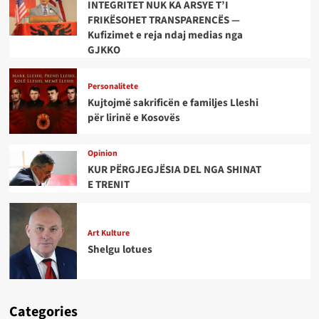
INTEGRITET NUK KA ARSYE T’I
FRIKËSOHET TRANSPARENCËS —
Kufizimet e reja ndaj medias nga
GJKKO
Personalitete
Kujtojmë sakrificën e familjes Lleshi
për lirinë e Kosovës
Opinion
KUR PËRGJEGJËSIA DEL NGA SHINAT
E TRENIT
Art Kulture
Shelgu lotues
Categories