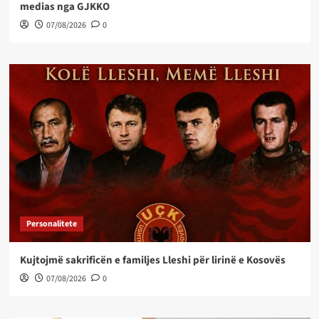
medias nga GJKKO
07/08/2026
0
Personalitete
Kujtojmë sakrificën e familjes Lleshi për lirinë e Kosovës
07/08/2026
0