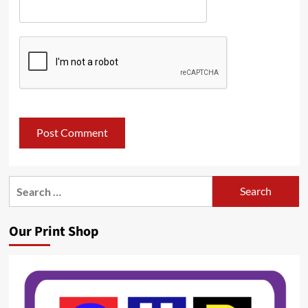
Search
for:
Our Print Shop