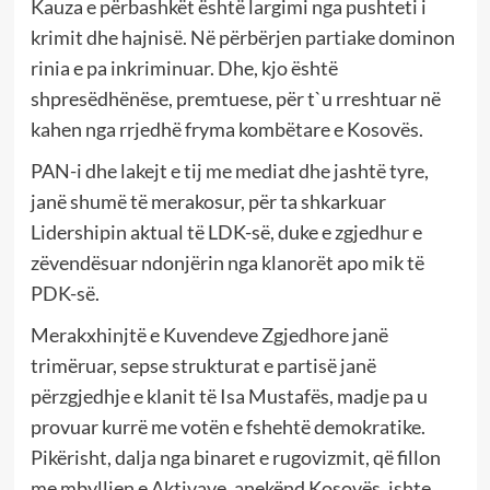
Kauza e përbashkët është largimi nga pushteti i
krimit dhe hajnisë. Në përbërjen partiake dominon
rinia e pa inkriminuar. Dhe, kjo është
shpresëdhënëse, premtuese, për t`u rreshtuar në
kahen nga rrjedhë fryma kombëtare e Kosovës.
PAN-i dhe lakejt e tij me mediat dhe jashtë tyre,
janë shumë të merakosur, për ta shkarkuar
Lidershipin aktual të LDK-së, duke e zgjedhur e
zëvendësuar ndonjërin nga klanorët apo mik të
PDK-së.
Merakxhinjtë e Kuvendeve Zgjedhore janë
trimëruar, sepse strukturat e partisë janë
përzgjedhje e klanit të Isa Mustafës, madje pa u
provuar kurrë me votën e fshehtë demokratike.
Pikërisht, dalja nga binaret e rugovizmit, që fillon
me mbylljen e Aktivave, anekënd Kosovës, ishte