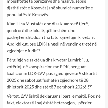
mbështetje të parezervë dhe masive, sepse
djathtistët e Kosovës janë shumicë numerike e
popullatës të Kosovës.
Klani i Isa Mustafës dhe disa kuadro të tjerë,
qendrorë dhe lokalë, qëllimshëm dhe
padrejtësisht, duan t`ia faturojnë fajin kryetarit
Abdixhikut, pse LDK-ja ngeli në vendin e tretë në
zgjedhjet e fudit?!
Përgjigjën e saktë ua dha kryetar Lumiri: “Ju,
zotërinj, në konspiracion me PDK, penguat
koalicionin LDK-LVV, pas zgjedhjeve të 9 shkurtit
2025 dhe sabotuat fushatën zgjedhore të 28
dhjetorit 2025 dhe atë të 7 qershorit 2026!!!?”
Vërtet, LVV është deklaruar si parti e majtë. Por, në
fakt, elektorati i saj është heterogjen, i përzier.