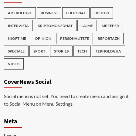
ART KULTURE
BUSINESS
EDITORIAL
HISTORI
INTERVISTA
KRIPTOMONEDHAT
LAJME
ME TEPER
NJOFTIME
OPINION
PERSONALITETE
REPORTAZH
SPECIALE
SPORT
STORIES
TECH
TEKNOLOGJIA
VIDEO
CoverNews Social
Social menu is not set. You need to create menu and assign it
to Social Menu on Menu Settings.
Meta
Log in