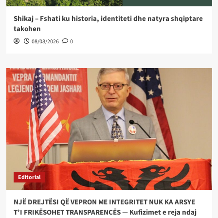
Shikaj – Fshati ku historia, identiteti dhe natyra shqiptare
takohen
08/08/2026
0
Editorial
NJË DREJTËSI QË VEPRON ME INTEGRITET NUK KA ARSYE
T’I FRIKËSOHET TRANSPARENCËS — Kufizimet e reja ndaj