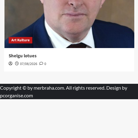
Art Kulture
Shelgu lotues
07/08/2026
0
Copyright © by
merbraha.com
. All rights reserved. Design by
pcorganise.com