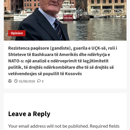
Opinion
Rezistenca paqësore (gandiste), guerila e UÇK-së, roli i
Shteteve të Bashkuara të Amerikës dhe ndërhyrja e
NATO-s: një analizë e ndërveprimit të legjitimitetit
politik, të drejtës ndërkombëtare dhe të së drejtës së
vetëvendosjes së popullit të Kosovës
02/08/2026
0
Leave a Reply
Your email address will not be published.
Required fields