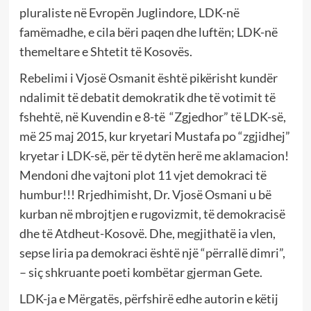
pluraliste në Evropën Juglindore, LDK-në
famëmadhe, e cila bëri paqen dhe luftën; LDK-në
themeltare e Shtetit të Kosovës.
Rebelimi i Vjosë Osmanit është pikërisht kundër
ndalimit të debatit demokratik dhe të votimit të
fshehtë, në Kuvendin e 8-të “Zgjedhor” të LDK-së,
më 25 maj 2015, kur kryetari Mustafa po “zgjidhej”
kryetar i LDK-së, për të dytën herë me aklamacion!
Mendoni dhe vajtoni plot 11 vjet demokraci të
humbur!!! Rrjedhimisht, Dr. Vjosë Osmani u bë
kurban në mbrojtjen e rugovizmit, të demokracisë
dhe të Atdheut-Kosovë. Dhe, megjithatë ia vlen,
sepse liria pa demokraci është një “përrallë dimri”,
– siç shkruante poeti kombëtar gjerman Gete.
LDK-ja e Mërgatës, përfshirë edhe autorin e këtij