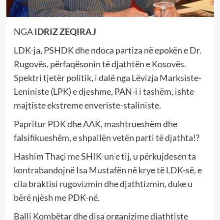
NGA
IDRIZ ZEQIRAJ
LDK-ja, PSHDK dhe ndoca partiza në epokën e Dr.
Rugovës, përfaqësonin të djathtën e Kosovës.
Spektri tjetër politik, i dalë nga Lëvizja Marksiste-
Leniniste (LPK) e djeshme, PAN-i i tashëm, ishte
majtiste ekstreme enveriste-staliniste.
Papritur PDK dhe AAK, mashtrueshëm dhe
falsifikueshëm, e shpallën vetën parti të djathta!?
Hashim Thaçi me SHIK-un e tij, u përkujdesen ta
kontrabandojnë Isa Mustafën në krye të LDK-së, e
cila braktisi rugovizmin dhe djathtizmin, duke u
bërë njësh me PDK-në.
Balli Kombëtar dhe disa organizime djathtiste