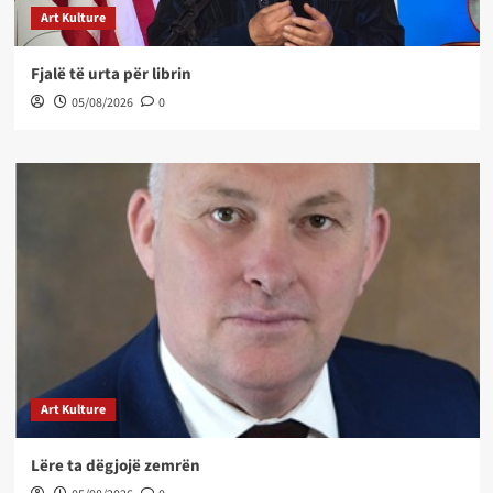
Art Kulture
Fjalë të urta për librin
05/08/2026
0
Art Kulture
Lëre ta dëgjojë zemrën