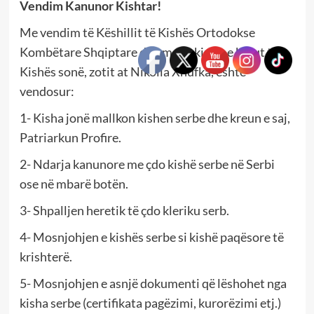
Vendim Kanunor Kishtar!
Me vendim të Këshillit të Kishës Ortodokse
Kombëtare Shqiptare dhe me bekimin e kreut të
Kishës sonë, zotit at Nikolla Xhufka, është
vendosur:
1- Kisha jonë mallkon kishen serbe dhe kreun e saj,
Patriarkun Profire.
2- Ndarja kanunore me çdo kishë serbe në Serbi
ose në mbarë botën.
3- Shpalljen heretik të çdo kleriku serb.
4- Mosnjohjen e kishës serbe si kishë paqësore të
krishterë.
5- Mosnjohjen e asnjë dokumenti që lëshohet nga
kisha serbe (certifikata pagëzimi, kurorëzimi etj.)