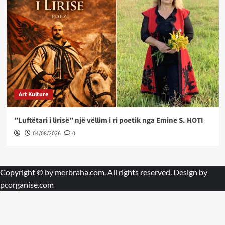
Art Kulture
”Luftëtari i lirisë” një vëllim i ri poetik nga Emine S. HOTI
04/08/2026
0
Copyright © by
merbraha.com
. All rights reserved. Design by
pcorganise.com