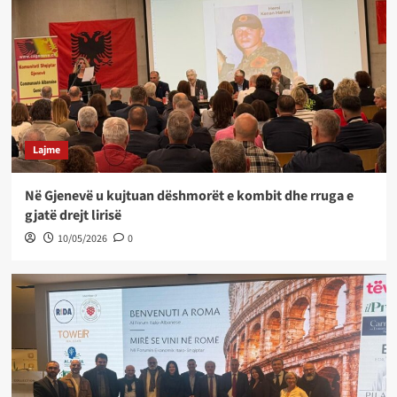
Lajme
Në Gjenevë u kujtuan dëshmorët e kombit dhe rruga e
gjatë drejt lirisë
10/05/2026
0