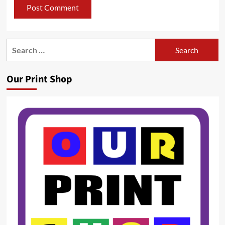
Search
for:
Our Print Shop