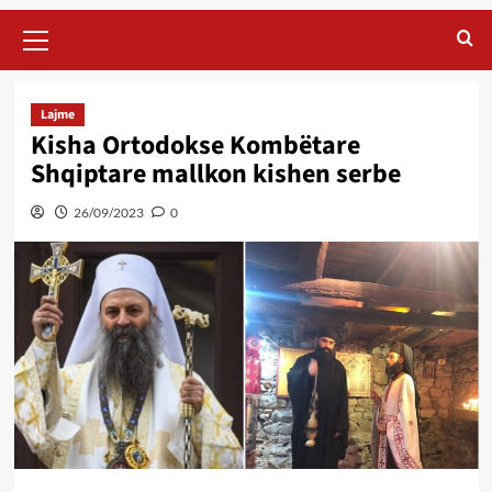
Primary
Menu
Lajme
Kisha Ortodokse Kombëtare
Shqiptare mallkon kishen serbe
26/09/2023
0