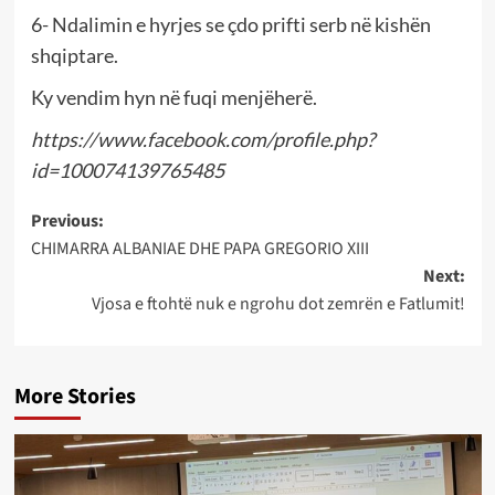
6- Ndalimin e hyrjes se çdo prifti serb në kishën
shqiptare.
Ky vendim hyn në fuqi menjëherë.
https://www.facebook.com/profile.php?
id=100074139765485
Post
Previous:
CHIMARRA ALBANIAE DHE PAPA GREGORIO XIII
navigation
Next:
Vjosa e ftohtë nuk e ngrohu dot zemrën e Fatlumit!
More Stories