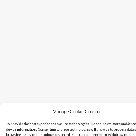
Manage Cookie Consent
To provide the best experiences, we use technologies like cookies to store and/or a
device information. Consenting to these technologies will allow us to process data 
browsing behaviour or unique IDs on this site. Not consenting or withdrawing cons