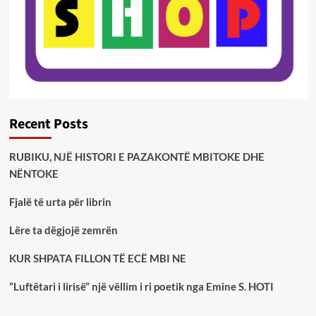
Recent Posts
RUBIKU, NJË HISTORI E PAZAKONTË MBITOKE DHE
NËNTOKE
Fjalë të urta për librin
Lëre ta dëgjojë zemrën
KUR SHPATA FILLON TË ECË MBI NE
”Luftëtari i lirisë” një vëllim i ri poetik nga Emine S. HOTI