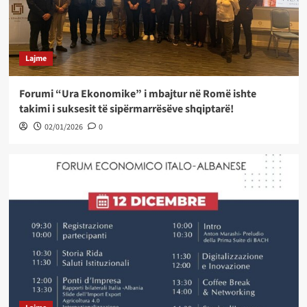
Lajme
Forumi “Ura Ekonomike” i mbajtur në Romë ishte
takimi i suksesit të sipërmarrësëve shqiptarë!
02/01/2026
0