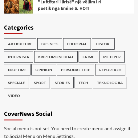
”Luftëtari i lirisë” një vëllim i ri
poetik nga Emine S. HOTI
Categories
ART KULTURE
BUSINESS
EDITORIAL
HISTORI
INTERVISTA
KRIPTOMONEDHAT
LAJME
ME TEPER
NJOFTIME
OPINION
PERSONALITETE
REPORTAZH
SPECIALE
SPORT
STORIES
TECH
TEKNOLOGJIA
VIDEO
CoverNews Social
Social menu is not set. You need to create menu and assign it
to Social Menu on Menu Settings.