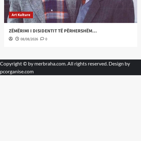
Art Kulture
ZËMËRIMI I DISIDENTIT TË PËRHERSHËM…
08/08/2026
0
Copyright © by
merbraha.com
. All rights reserved. Design by
pcorganise.com