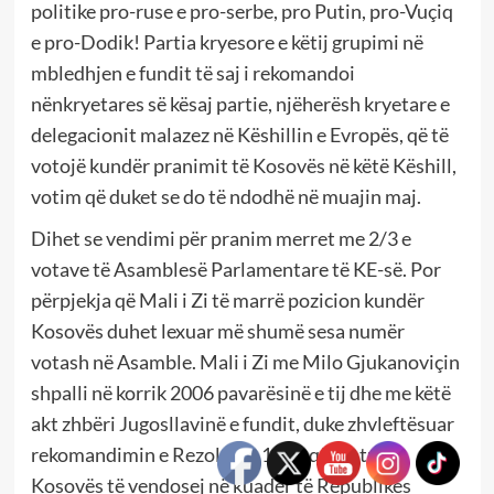
politike pro-ruse e pro-serbe, pro Putin, pro-Vuçiq
e pro-Dodik! Partia kryesore e këtij grupimi në
mbledhjen e fundit të saj i rekomandoi
nënkryetares së kësaj partie, njëherësh kryetare e
delegacionit malazez në Këshillin e Evropës, që të
votojë kundër pranimit të Kosovës në këtë Këshill,
votim që duket se do të ndodhë në muajin maj.
Dihet se vendimi për pranim merret me 2/3 e
votave të Asamblesë Parlamentare të KE-së. Por
përpjekja që Mali i Zi të marrë pozicion kundër
Kosovës duhet lexuar më shumë sesa numër
votash në Asamble. Mali i Zi me Milo Gjukanoviçin
shpalli në korrik 2006 pavarësinë e tij dhe me këtë
akt zhbëri Jugosllavinë e fundit, duke zhvleftësuar
rekomandimin e Rezolutës 1244 që statusi i
Kosovës të vendosej në kuadër të Republikës