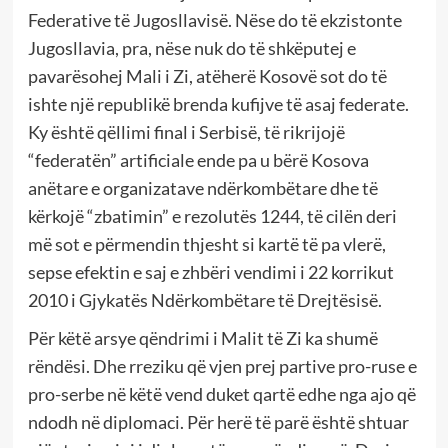
Federative të Jugosllavisë. Nëse do të ekzistonte
Jugosllavia, pra, nëse nuk do të shkëputej e
pavarësohej Mali i Zi, atëherë Kosovë sot do të
ishte një republikë brenda kufijve të asaj federate.
Ky është qëllimi final i Serbisë, të rikrijojë
“federatën” artificiale ende pa u bërë Kosova
anëtare e organizatave ndërkombëtare dhe të
kërkojë “zbatimin” e rezolutës 1244, të cilën deri
më sot e përmendin thjesht si kartë të pa vlerë,
sepse efektin e saj e zhbëri vendimi i 22 korrikut
2010 i Gjykatës Ndërkombëtare të Drejtësisë.
Për këtë arsye qëndrimi i Malit të Zi ka shumë
rëndësi. Dhe rreziku që vjen prej partive pro-ruse e
pro-serbe në këtë vend duket qartë edhe nga ajo që
ndodh në diplomaci. Për herë të parë është shtuar