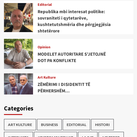
Editorial
Republika mbi interesat politike:
sovraniteti i qytetarëve,
kushtetutshmëria dhe përgjegjësia
shtetërore
Opinion
MODELET AUTORITARE S’JETOJNË
DOT PA KONFLIKTE
Art Kulture
ZËMËRIMI I DISIDENTIT TË
PËRHERSHËM…
Categories
ART KULTURE
BUSINESS
EDITORIAL
HISTORI