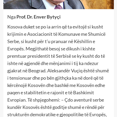
Nga
Prof. Dr. Enver Bytyçi
Kosova duket se po ia arrin që ta evitojë si kusht
krijimin e Asociacionit të Komunave me Shumicë
Serbe, si kusht për t’u pranuar në Këshillin e
Evropës. Megjithatë besoj se dikush i kishte
premtuar presidentit të Serbisë se ky kusht do të
ishte në agjendë dhe mënjanimi i tij ka ndezur
gjakrat në Beograd. Aleksandër Vuçiq është shumë
i tensionuar dhe po bën gjithçka ka në dorë që të
kërcënojë Kosovën dhe bashkë me Kosovën edhe
paqen e stabilitetin e rajonit e të Bashkimit
Evropian. Të shpjegohemi: – Çdo aventurë serbe
kundër Kosovës është goditje shumë e rëndë për
strukturën demokratike e gjeopolitike të Evropës,