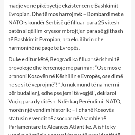
madje ve në pikëpyetje ekzistencën e Bashkimit
Evropian. Dhe të mos harrojmë: – Bombardimet e
NATO-s kundër Serbisë që filluan para 25 vitesh
patën si qëllim kryesor mbrojtjen para së gjithash
të Bashkimit Evropian, pra ekuilibrin dhe
harmoninë në paqe të Evropës.
Duke e ditur këtë, Beogradi ka filluar sërishmi të
provokojë dhe kërcënojë me parimin: “Ose mos e
pranoni Kosovën në Këshillin e Evropës, ose dimë
ne se si të veprojmë”! “Ju nuk mund të na merrni
për budallenj, edhe pse jemi të vegjël”, deklaroi
Vuçiq para dy ditësh. Ndërkaq Perëndimi, NATO,
morën një vendim historik; – I dhanë Kosovës
statusin e vendit të asocuar në Asamblenë
Parlamentare të Aleancës Atlantike. A ishte ky
veprim përgjigje e provokimeve të presidentit të