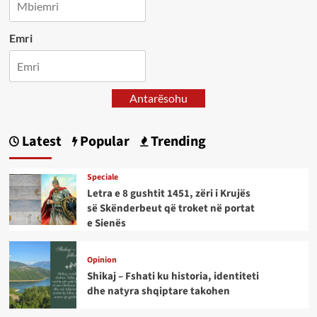
Emri
Antarësohu
Latest
Popular
Trending
Speciale
Letra e 8 gushtit 1451, zëri i Krujës
së Skënderbeut që troket në portat
e Sienës
Opinion
Shikaj – Fshati ku historia, identiteti
dhe natyra shqiptare takohen