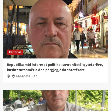
Editorial
Republika mbi interesat politike: sovraniteti i qytetarëve,
kushtetutshmëria dhe përgjegjësia shtetërore
08/08/2026
0