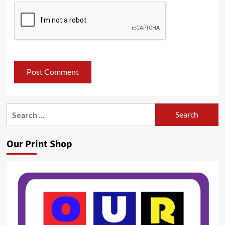
Search
for:
Our Print Shop