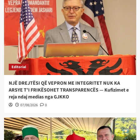
Editorial
NJË DREJTËSI QË VEPRON ME INTEGRITET NUK KA
ARSYE T’I FRIKËSOHET TRANSPARENCËS — Kufizimet e
reja ndaj medias nga GJKKO
07/08/2026
0