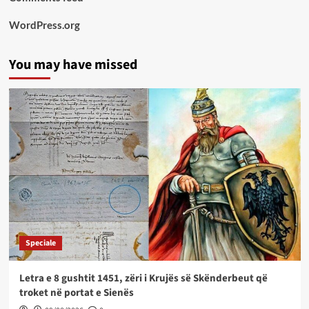
WordPress.org
You may have missed
Speciale
Letra e 8 gushtit 1451, zëri i Krujës së Skënderbeut që
troket në portat e Sienës