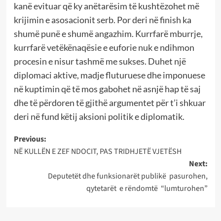
kanë evituar që ky anëtarësim të kushtëzohet më
krijimin e asosacionit serb. Por deri në finish ka
shumë punë e shumë angazhim. Kurrfarë mburrje,
kurrfarë vetëkënaqësie e euforie nuk e ndihmon
procesin e nisur tashmë me sukses. Duhet një
diplomaci aktive, madje fluturuese dhe imponuese
në kuptimin që të mos gabohet në asnjë hap të saj
dhe të përdoren të gjithë argumentet për t’i shkuar
deri në fund këtij aksioni politik e diplomatik.
Post
Previous:
NË KULLËN E ZEF NDOCIT, PAS TRIDHJETË VJETËSH
navigation
Next:
Deputetët dhe funksionarët publikë pasurohen,
qytetarët e rëndomtë “lumturohen”