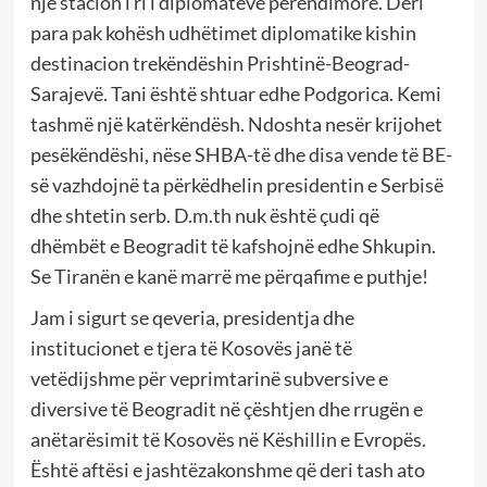
një stacion i ri i diplomatëve perëndimorë. Deri
para pak kohësh udhëtimet diplomatike kishin
destinacion trekëndëshin Prishtinë-Beograd-
Sarajevë. Tani është shtuar edhe Podgorica. Kemi
tashmë një katërkëndësh. Ndoshta nesër krijohet
pesëkëndëshi, nëse SHBA-të dhe disa vende të BE-
së vazhdojnë ta përkëdhelin presidentin e Serbisë
dhe shtetin serb. D.m.th nuk është çudi që
dhëmbët e Beogradit të kafshojnë edhe Shkupin.
Se Tiranën e kanë marrë me përqafime e puthje!
Jam i sigurt se qeveria, presidentja dhe
institucionet e tjera të Kosovës janë të
vetëdijshme për veprimtarinë subversive e
diversive të Beogradit në çështjen dhe rrugën e
anëtarësimit të Kosovës në Këshillin e Evropës.
Është aftësi e jashtëzakonshme që deri tash ato