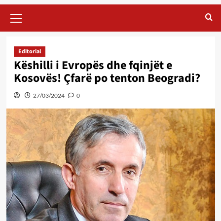
Primary
Menu
Editorial
Këshilli i Evropës dhe fqinjët e
Kosovës! Çfarë po tenton Beogradi?
27/03/2024
0