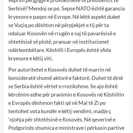
Serbisë? Mendoj se po. Sepse NATO është garancia
kryesore e paqes në Evrope. Në këtë aspekt duket
se Vuçiq po dështon në përpjekjet e tij për ta
ndaluar Kosovën në rrugën e saj të pavarësisë e
shtetësisë së plotë, pranuar në institucionet
ndërkombëtare. Këshilli i Evropës është sfida
kryesore e këtij viti.
Por autoritetet e Kosovës duhet të marrin në
konsideratë shumë aktorë e faktorë. Duhet të dinë
se Serbia është vërtet e rrezikshme. Se ajo është
kërcënim edhe për pranimin e Kosovës në Këshillin
e Evropës dëshmon fakti që në Mal të Zi po
tentohet vota kundër e këtij vendimi, madje ç
‘njohja për shtetësinë e Kosovës. Në qeverinë e
Podgoricës shumica e ministrave i përkasin partive