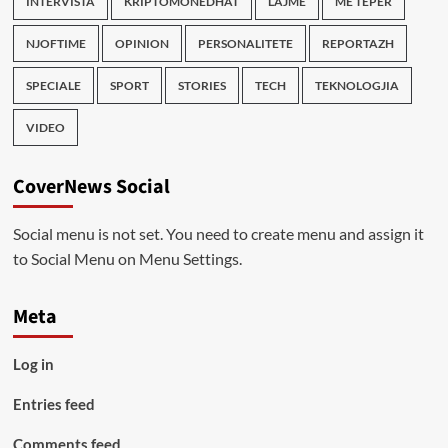
INTERVISTA
KRIPTOMONEDHAT
LAJME
ME TEPER
NJOFTIME
OPINION
PERSONALITETE
REPORTAZH
SPECIALE
SPORT
STORIES
TECH
TEKNOLOGJIA
VIDEO
CoverNews Social
Social menu is not set. You need to create menu and assign it
to Social Menu on Menu Settings.
Meta
Log in
Entries feed
Comments feed