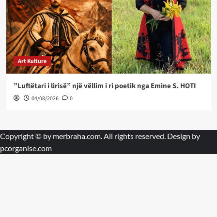
Art Kulture
”Luftëtari i lirisë” një vëllim i ri poetik nga Emine S. HOTI
04/08/2026
0
Copyright © by
merbraha.com
. All rights reserved. Design by
pcorganise.com