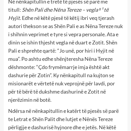
Në nënkapitullin e tretë të pjesës së parë me
titull:
Shën Pali dhe Nëna Tereze – vegla
⁸¹
të
Hyjit.
Edhe në këtë pjesë të këtij ibri veq tjerash
autori thekson se as Shën Pali e as Nëna Tereze nuk
i shihnin veprimet e tyre si vepra personale. Ata e
dinin se ishin thjesht vegla në duart e Zotit. Shën
Pali e shprehte qartë: “Jo unë, por hiri i Hyjit në
mua”. Po ashtu edhe shënjteresha Nëna Tereze
dëshmonte: “Çdo frymëmarrje imja është akt
dashurie për Zotin”. Ky nënkapitull na kujton se
misionarët e vërtetë nuk veprojnë për lavdi, por
për të bërë të dukshme dashurinë e Zotit në
njerëzimin në botë.
Ndërsa në nënkapitullin e katërt të pjesës së parë
te Letrat e Shën Palit dhe lutjet e Nënës Tereze
përligjje e dashurisë hyjnore dhe e jetës. Në këtë