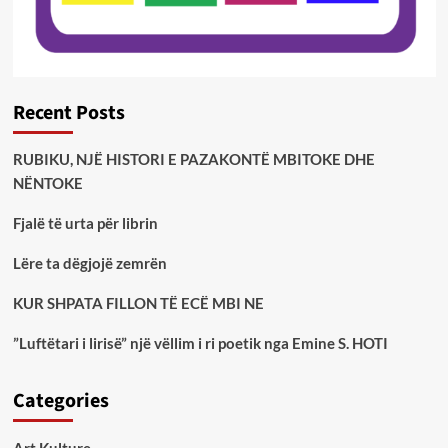
Recent Posts
RUBIKU, NJË HISTORI E PAZAKONTË MBITOKE DHE
NËNTOKE
Fjalë të urta për librin
Lëre ta dëgjojë zemrën
KUR SHPATA FILLON TË ECË MBI NE
”Luftëtari i lirisë” një vëllim i ri poetik nga Emine S. HOTI
Categories
Art Kulture