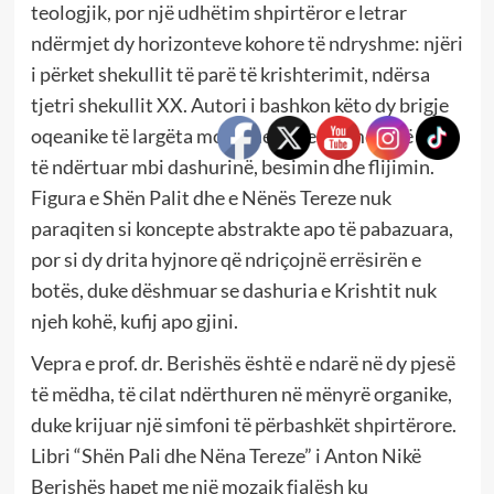
teologjik, por një udhëtim shpirtëror e letrar
ndërmjet dy horizonteve kohore të ndryshme: njëri
i përket shekullit të parë të krishterimit, ndërsa
tjetri shekullit XX. Autori i bashkon këto dy brigje
oqeanike të largëta monumentale përmes një ure
të ndërtuar mbi dashurinë, besimin dhe flijimin.
Figura e Shën Palit dhe e Nënës Tereze nuk
paraqiten si koncepte abstrakte apo të pabazuara,
por si dy drita hyjnore që ndriçojnë errësirën e
botës, duke dëshmuar se dashuria e Krishtit nuk
njeh kohë, kufij apo gjini.
Vepra e prof. dr. Berishës është e ndarë në dy pjesë
të mëdha, të cilat ndërthuren në mënyrë organike,
duke krijuar një simfoni të përbashkët shpirtërore.
Libri “Shën Pali dhe Nëna Tereze” i Anton Nikë
Berishës hapet me një mozaik fjalësh ku