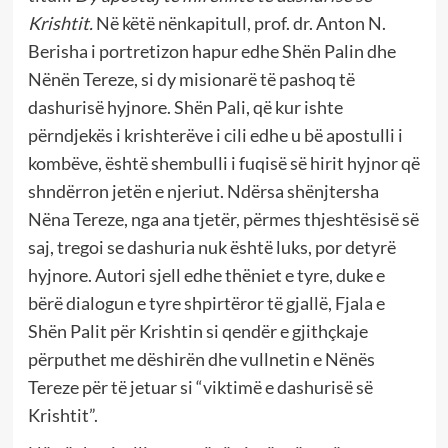
Krishtit.
Në këtë nënkapitull, prof. dr. Anton N.
Berisha i portretizon hapur edhe Shën Palin dhe
Nënën Tereze, si dy misionarë të pashoq të
dashurisë hyjnore. Shën Pali, që kur ishte
përndjekës i krishterëve i cili edhe u bë apostulli i
kombëve, është shembulli i fuqisë së hirit hyjnor që
shndërron jetën e njeriut. Ndërsa shënjtersha
Nëna Tereze, nga ana tjetër, përmes thjeshtësisë së
saj, tregoi se dashuria nuk është luks, por detyrë
hyjnore. Autori sjell edhe thëniet e tyre, duke e
bërë dialogun e tyre shpirtëror të gjallë, Fjala e
Shën Palit për Krishtin si qendër e gjithçkaje
përputhet me dëshirën dhe vullnetin e Nënës
Tereze për të jetuar si “viktimë e dashurisë së
Krishtit”.