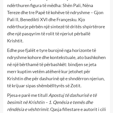
ndërthuren figura të mëdha: Shën Pali, Nëna
Tereze dhe tre Papë të kohëve të ndryshme – Gjon
Pali II, Benedikti XVI dhe Françesku. Kjo
ndërthurje përbën një sintezë të dritës shpirtërore
dhe një pasqyrim të rolit të njeriut përballë
Krishtit.
Edhe pse fjalët e tyre burojnë nga horizonte të
ndryshme kohore dhe kontekstuale, ato bashkohen
në një bërthamë të përbashkët: bindjen se jeta
merr kuptim vetëm atëherë kur jetohet për
Krishtin dhe për dashurinë që e shndërron njeriun,
të krijuar sipas shëmbëlltyrës së Zotit.
Pjesa e parë me titull
Apostuj të dashurisë e të
besimit në Krishtin – 1. Qenësia e temës dhe
rëndësia e vështrimit.
Qasja fillestare e autorit i cili