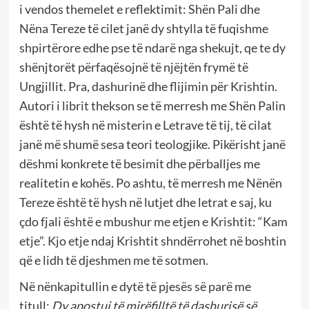
i vendos themelet e reflektimit: Shën Pali dhe
Nëna Tereze të cilet janë dy shtylla të fuqishme
shpirtërore edhe pse të ndarë nga shekujt, qe te dy
shënjtorët përfaqësojnë të njëjtën frymë të
Ungjillit. Pra, dashurinë dhe flijimin për Krishtin.
Autori i librit thekson se të merresh me Shën Palin
është të hysh në misterin e Letrave të tij, të cilat
janë më shumë sesa teori teologjike. Pikërisht janë
dëshmi konkrete të besimit dhe përballjes me
realitetin e kohës. Po ashtu, të merresh me Nënën
Tereze është të hysh në lutjet dhe letrat e saj, ku
çdo fjali është e mbushur me etjen e Krishtit: “Kam
etje”. Kjo etje ndaj Krishtit shndërrohet në boshtin
që e lidh të djeshmen me të sotmen.
Në nënkapitullin e dytë të pjesës së parë me
titull:
Dy apostuj të mirëfilltë të dashurisë së