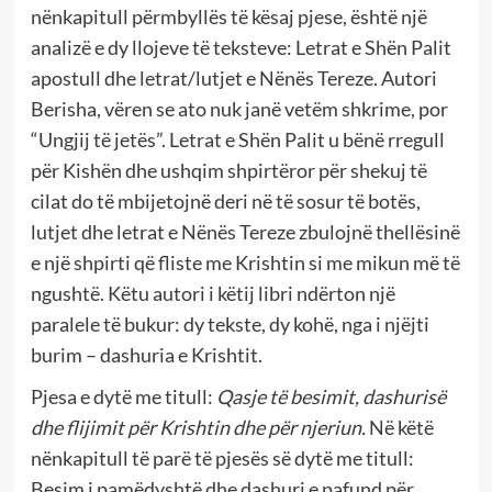
nënkapitull përmbyllës të kësaj pjese, është një
analizë e dy llojeve të teksteve: Letrat e Shën Palit
apostull dhe letrat/lutjet e Nënës Tereze. Autori
Berisha, vëren se ato nuk janë vetëm shkrime, por
“Ungjij të jetës”. Letrat e Shën Palit u bënë rregull
për Kishën dhe ushqim shpirtëror për shekuj të
cilat do të mbijetojnë deri në të sosur të botës,
lutjet dhe letrat e Nënës Tereze zbulojnë thellësinë
e një shpirti që fliste me Krishtin si me mikun më të
ngushtë. Këtu autori i këtij libri ndërton një
paralele të bukur: dy tekste, dy kohë, nga i njëjti
burim – dashuria e Krishtit.
Pjesa e dytë me titull:
Qasje të besimit, dashurisë
dhe flijimit për Krishtin dhe për njeriun.
Në këtë
nënkapitull të parë të pjesës së dytë me titull:
Besim i pamëdyshtë dhe dashuri e pafund për