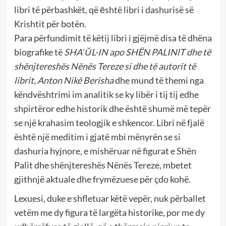
libri të përbashkët, që ēshtë libri i dashurisë së
Krishtit për botën.
Para përfundimit të këtij libri i gjëjmë disa të dhëna
biografike të
SHA’ ŬL-IN apo SHËN PALINlT dhe të
shënjtereshës Nënës Tereze si dhe të autorit të
librit, Anton Nikë Berisha
dhe mund të themi nga
këndvështrimi im analitik se ky libër i tij tij edhe
shpirtëror edhe historik dhe është shumë më tepër
se një krahasim teologjik e shkencor. Libri në fjalë
është një meditim i gjatë mbi mënyrën se si
dashuria hyjnore, e mishëruar në figurat e Shën
Palit dhe shënjtereshës Nënës Tereze, mbetet
gjithnjë aktuale dhe frymëzuese për çdo kohë.
Lexuesi, duke e shfletuar këtë vepër, nuk përballet
vetëm me dy figura të largëta historike, por me dy