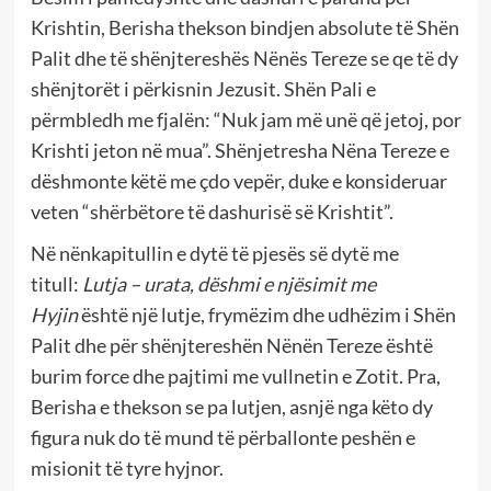
Krishtin, Berisha thekson bindjen absolute të Shën
Palit dhe të shënjtereshës Nënës Tereze se qe të dy
shënjtorët i përkisnin Jezusit. Shën Pali e
përmbledh me fjalën: “Nuk jam më unë që jetoj, por
Krishti jeton në mua”. Shënjetresha Nëna Tereze e
dëshmonte këtë me çdo vepër, duke e konsideruar
veten “shërbëtore të dashurisë së Krishtit”.
Në nënkapitullin e dytë të pjesës së dytë me
titull:
Lutja – urata, dëshmi e njësimit me
Hyjin
është një lutje, frymëzim dhe udhëzim i Shën
Palit dhe për shënjtereshën Nënën Tereze është
burim force dhe pajtimi me vullnetin e Zotit. Pra,
Berisha e thekson se pa lutjen, asnjë nga këto dy
figura nuk do të mund të përballonte peshën e
misionit të tyre hyjnor.