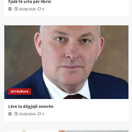
Fjalë të urta për librin
05/08/2026
0
Art Kulture
Lëre ta dëgjojë zemrën
05/08/2026
0