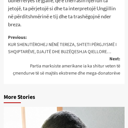
udhërrëfyes të gjallë, që e thërrasin njeriun ta
jetojë, ta përjetojë si dhe ta interpretojë Ungjillin
në përditshmërinë e tij dhe ta trashëgojnë nder
breza.
Post
Previous:
KUR SHENJTËROHEJ NËNË TEREZA, SHTETI PËRGJYSMË I
navigation
SHQIPTARËVE, DJAJTË DHE BUZËQESHJA QIELLORE…
Next:
Partia marksiste amerikane ia ka shitur veten të
çmendurve të së majtës ekstreme dhe mega-donatorëve
More Stories