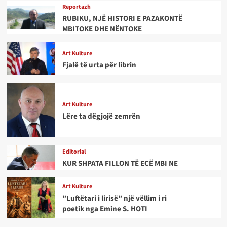
Reportazh
RUBIKU, NJË HISTORI E PAZAKONTË
MBITOKE DHE NËNTOKE
Art Kulture
Fjalë të urta për librin
Art Kulture
Lëre ta dëgjojë zemrën
Editorial
KUR SHPATA FILLON TË ECË MBI NE
Art Kulture
”Luftëtari i lirisë” një vëllim i ri
poetik nga Emine S. HOTI