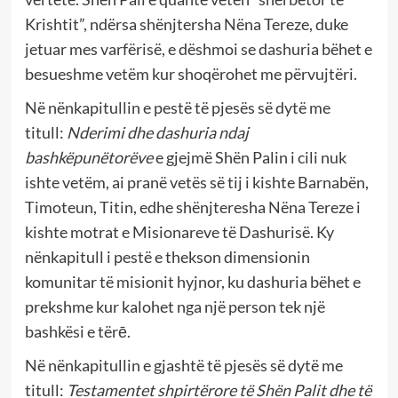
Krishtit”, ndërsa shënjtersha Nëna Tereze, duke
jetuar mes varfërisë, e dëshmoi se dashuria bëhet e
besueshme vetëm kur shoqërohet me përvujtëri.
Në nënkapitullin e pestë të pjesës së dytë me
titull:
Nderimi dhe dashuria ndaj
bashkëpunëtorëve
e gjejmë Shën Palin i cili nuk
ishte vetëm, ai pranë vetës së tij i kishte Barnabën,
Timoteun, Titin, edhe shënjteresha Nëna Tereze i
kishte motrat e Misionareve të Dashurisë. Ky
nënkapitull i pestë e thekson dimensionin
komunitar të misionit hyjnor, ku dashuria bëhet e
prekshme kur kalohet nga një person tek një
bashkësi e tërē.
Në nënkapitullin e gjashtë të pjesës së dytë me
titull:
Testamentet shpirtërore të Shën Palit dhe të