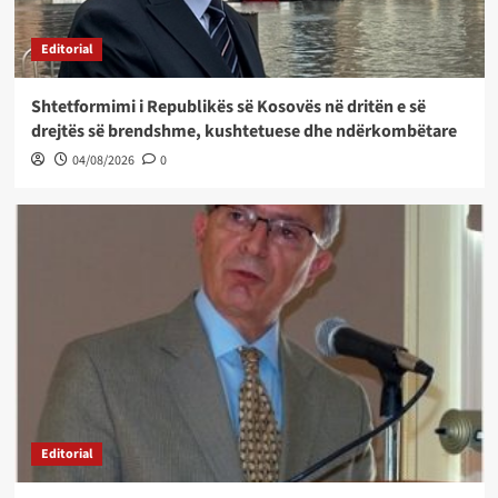
Editorial
Shtetformimi i Republikës së Kosovës në dritën e së
drejtës së brendshme, kushtetuese dhe ndërkombëtare
04/08/2026
0
Editorial