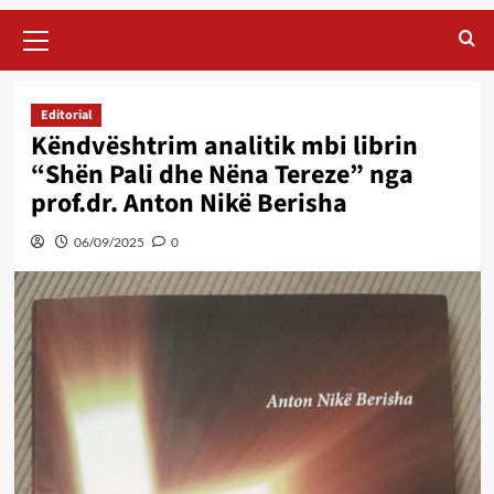
Primary
Menu
Editorial
Këndvështrim analitik mbi librin
“Shën Pali dhe Nëna Tereze” nga
prof.dr. Anton Nikë Berisha
06/09/2025
0