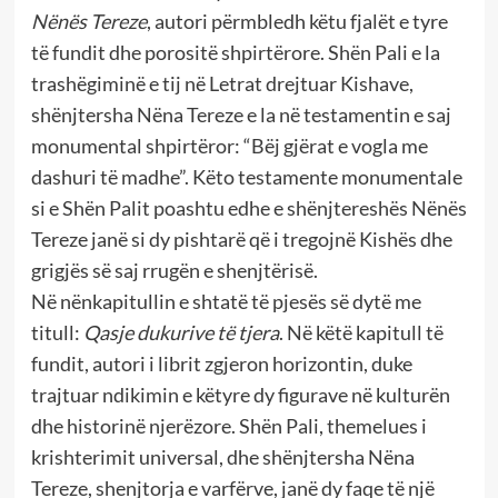
Nënës Tereze
, autori përmbledh këtu fjalët e tyre
të fundit dhe porositë shpirtërore. Shën Pali e la
trashëgiminë e tij në Letrat drejtuar Kishave,
shënjtersha Nëna Tereze e la në testamentin e saj
monumental shpirtëror: “Bëj gjërat e vogla me
dashuri të madhe”. Këto testamente monumentale
si e Shën Palit poashtu edhe e shënjtereshës Nënës
Tereze janë si dy pishtarë që i tregojnë Kishës dhe
grigjës së saj rrugën e shenjtërisë.
Në nënkapitullin e shtatë të pjesës së dytë me
titull:
Qasje dukurive të tjera
. Në këtë kapitull të
fundit, autori i librit zgjeron horizontin, duke
trajtuar ndikimin e këtyre dy figurave në kulturën
dhe historinë njerëzore. Shën Pali, themelues i
krishterimit universal, dhe shënjtersha Nëna
Tereze, shenjtorja e varfërve, janë dy faqe të një