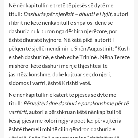
Në nënkapitullin e tretë të pjesës së dytë me
titull:
Dashuria për njerëzit – dhunti e Hyjit,
autori
i librit në këtë nënkapitull e shpalos idenë se
dashuria nuk buron nga dëshira njerëzore, por
është dhuratë hyjnore. Në këtë pikë, autorit i
pëlqen të sjellë mendimin e Shën Augustinit: “Kush
e sheh dashurinë, e sheh edhe Trininë”. Nëna Tereze
mishëroi këtë dashuri me një thjeshtësi të
jashtëzakonshme, duke kujtuar se çdo njeri,
sidomos i varfri, është Krishti vetë.
Në nënkapitullin e katërt të pjesës së dytë me
titull:
Përvujtëri dhe dashuri e pazakonshme për të
varfërit,
autori e përshkruan këtë nënkapitull të
kësaj pjesa me kolori ngjyra poetike: përvujtëria
është themeli mbi të cilin qëndron dashuria e
vërtetë. Shën Pali e quante veten “shërbëtor të