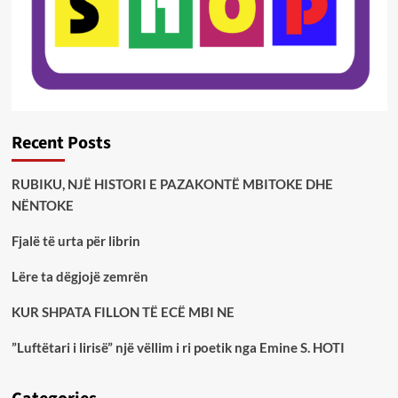
Recent Posts
RUBIKU, NJË HISTORI E PAZAKONTË MBITOKE DHE
NËNTOKE
Fjalë të urta për librin
Lëre ta dëgjojë zemrën
KUR SHPATA FILLON TË ECË MBI NE
”Luftëtari i lirisë” një vëllim i ri poetik nga Emine S. HOTI