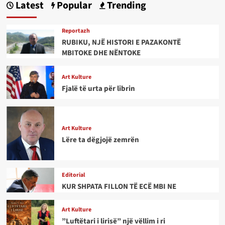
Latest
Popular
Trending
Reportazh
RUBIKU, NJË HISTORI E PAZAKONTË
MBITOKE DHE NËNTOKE
Art Kulture
Fjalë të urta për librin
Art Kulture
Lëre ta dëgjojë zemrën
Editorial
KUR SHPATA FILLON TË ECË MBI NE
Art Kulture
”Luftëtari i lirisë” një vëllim i ri