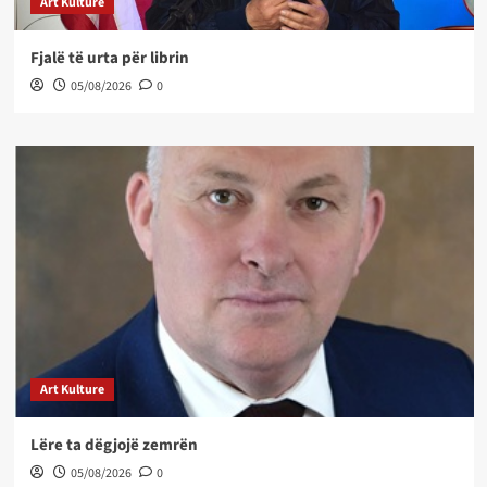
Art Kulture
Fjalë të urta për librin
05/08/2026
0
Art Kulture
Lëre ta dëgjojë zemrën
05/08/2026
0