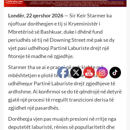
Londër, 22 qershor 2026
— Sir Keir Starmer ka
njoftuar dorëheqjen e tij si Kryeministër i
Mbretërisë së Bashkuar, duke i dhënë fund
periudhës së tij në Downing Street më pak se dy
vjet pasi udhëhoqi Partinë Laburiste drejt një
fitoreje të madhe në zgjedhje.
Starmer tha se ai e pranoi që nuk kishte më
mbështetjen e plotë të nevojshme për të
udhëhequr Partinë Laburiste drejt zgjedhjeve të
ardhshme. Ai konfirmoi se do të qëndrojë në detyrë
gjatë një procesi të rregullt tranzicioni derisa të
zgjidhet një pasardhës.
Dorëheqja vjen pas muajsh presioni në rritje nga
deputetët laburistë, rënies së popullaritetit dhe