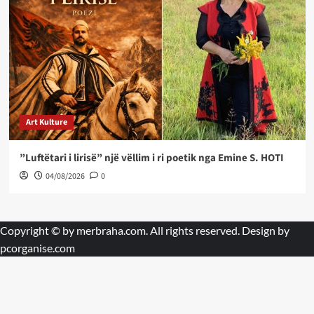
Art Kulture
”Luftëtari i lirisë” një vëllim i ri poetik nga Emine S. HOTI
04/08/2026
0
Copyright © by
merbraha.com
. All rights reserved. Design by
pcorganise.com