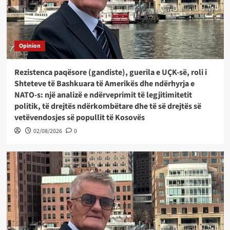
Opinion
Rezistenca paqësore (gandiste), guerila e UÇK-së, roli i
Shteteve të Bashkuara të Amerikës dhe ndërhyrja e
NATO-s: një analizë e ndërveprimit të legjitimitetit
politik, të drejtës ndërkombëtare dhe të së drejtës së
vetëvendosjes së popullit të Kosovës
02/08/2026
0