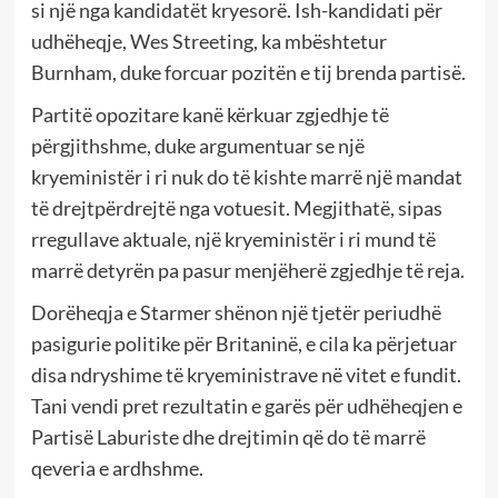
si një nga kandidatët kryesorë. Ish-kandidati për
udhëheqje, Wes Streeting, ka mbështetur
Burnham, duke forcuar pozitën e tij brenda partisë.
Partitë opozitare kanë kërkuar zgjedhje të
përgjithshme, duke argumentuar se një
kryeministër i ri nuk do të kishte marrë një mandat
të drejtpërdrejtë nga votuesit. Megjithatë, sipas
rregullave aktuale, një kryeministër i ri mund të
marrë detyrën pa pasur menjëherë zgjedhje të reja.
Dorëheqja e Starmer shënon një tjetër periudhë
pasigurie politike për Britaninë, e cila ka përjetuar
disa ndryshime të kryeministrave në vitet e fundit.
Tani vendi pret rezultatin e garës për udhëheqjen e
Partisë Laburiste dhe drejtimin që do të marrë
qeveria e ardhshme.