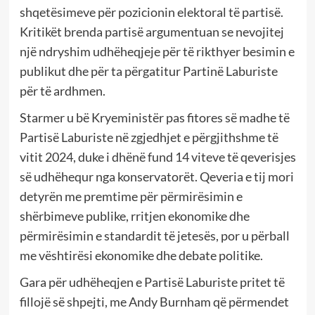
shqetësimeve për pozicionin elektoral të partisë.
Kritikët brenda partisë argumentuan se nevojitej
një ndryshim udhëheqjeje për të rikthyer besimin e
publikut dhe për ta përgatitur Partinë Laburiste
për të ardhmen.
Starmer u bë Kryeministër pas fitores së madhe të
Partisë Laburiste në zgjedhjet e përgjithshme të
vitit 2024, duke i dhënë fund 14 viteve të qeverisjes
së udhëhequr nga konservatorët. Qeveria e tij mori
detyrën me premtime për përmirësimin e
shërbimeve publike, rritjen ekonomike dhe
përmirësimin e standardit të jetesës, por u përball
me vështirësi ekonomike dhe debate politike.
Gara për udhëheqjen e Partisë Laburiste pritet të
fillojë së shpejti, me Andy Burnham që përmendet