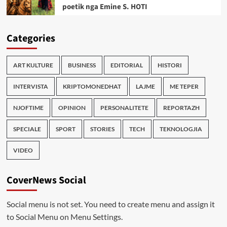
poetik nga Emine S. HOTI
Categories
ART KULTURE
BUSINESS
EDITORIAL
HISTORI
INTERVISTA
KRIPTOMONEDHAT
LAJME
ME TEPER
NJOFTIME
OPINION
PERSONALITETE
REPORTAZH
SPECIALE
SPORT
STORIES
TECH
TEKNOLOGJIA
VIDEO
CoverNews Social
Social menu is not set. You need to create menu and assign it
to Social Menu on Menu Settings.