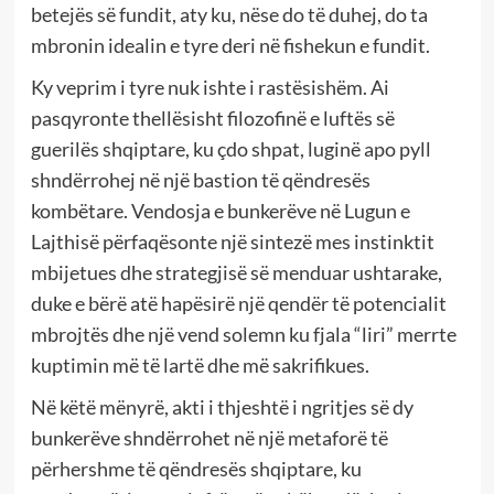
betejës së fundit, aty ku, nëse do të duhej, do ta
mbronin idealin e tyre deri në fishekun e fundit.
Ky veprim i tyre nuk ishte i rastësishëm. Ai
pasqyronte thellësisht filozofinë e luftës së
guerilës shqiptare, ku çdo shpat, luginë apo pyll
shndërrohej në një bastion të qëndresës
kombëtare. Vendosja e bunkerëve në Lugun e
Lajthisë përfaqësonte një sintezë mes instinktit
mbijetues dhe strategjisë së menduar ushtarake,
duke e bërë atë hapësirë një qendër të potencialit
mbrojtës dhe një vend solemn ku fjala “liri” merrte
kuptimin më të lartë dhe më sakrifikues.
Në këtë mënyrë, akti i thjeshtë i ngritjes së dy
bunkerëve shndërrohet në një metaforë të
përhershme të qëndresës shqiptare, ku