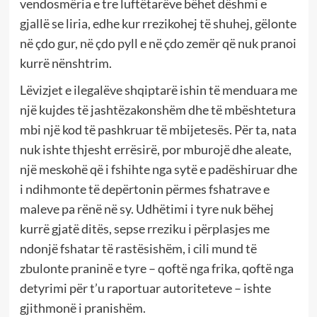
vendosmëria e tre luftëtarëve bëhet dëshmi e
gjallë se liria, edhe kur rrezikohej të shuhej, gëlonte
në çdo gur, në çdo pyll e në çdo zemër që nuk pranoi
kurrë nënshtrim.
Lëvizjet e ilegalëve shqiptarë ishin të menduara me
një kujdes të jashtëzakonshëm dhe të mbështetura
mbi një kod të pashkruar të mbijetesës. Për ta, nata
nuk ishte thjesht errësirë, por mburojë dhe aleate,
një meskohë që i fshihte nga sytë e padëshiruar dhe
i ndihmonte të depërtonin përmes fshatrave e
maleve pa rënë në sy. Udhëtimi i tyre nuk bëhej
kurrë gjatë ditës, sepse rreziku i përplasjes me
ndonjë fshatar të rastësishëm, i cili mund të
zbulonte praninë e tyre – qoftë nga frika, qoftë nga
detyrimi për t’u raportuar autoriteteve – ishte
gjithmonë i pranishëm.