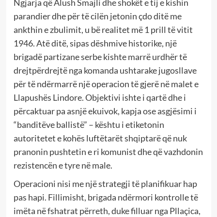
Ngjarja që Alush Smajli dhe shokët e tij e kishin
parandier dhe për të cilën jetonin çdo ditë me
ankthin e zbulimit, u bë realitet më 1 prill të vitit
1946. Atë ditë, sipas dëshmive historike, një
brigadë partizane serbe kishte marrë urdhër të
drejtpërdrejtë nga komanda ushtarake jugosllave
për të ndërmarrë një operacion të gjerë në malet e
Llapushës Lindore. Objektivi ishte i qartë dhe i
përcaktuar pa asnjë ekuivok, kapja ose asgjësimi i
“banditëve ballistë” – kështu i etiketonin
autoritetet e kohës luftëtarët shqiptarë që nuk
pranonin pushtetin e ri komunist dhe që vazhdonin
rezistencën e tyre në male.
Operacioni nisi me një strategji të planifikuar hap
pas hapi. Fillimisht, brigada ndërmori kontrolle të
imëta në fshatrat përreth, duke filluar nga Pllaçica,