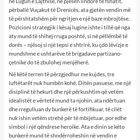
në Lugun e Lajthisë, në pjesën lindore të fshatit,
përballë Vuçakut të Drenicës, ata gjetën vendin më
të përshtatshëm për ngritjen e një baze mbrojtëse.
Pozicioni strategjik i kësaj lugine ishte i tillë që nga
aty mund të shihej rruga poshtë, si në pëllëmbë të
dorës – njësoj si një tepsi e shtrirë, ku çdo lëvizje e
mundshme e ushtarëve të brigadave partizano-
çetnike do të zbulohej menjëherë.
Në këtë terren të përzgjedhur me kujdes, tre
luftëtarët nuk humbën kohë. Ditën pasuese, me një
disiplinë të hekurt dhe një përkushtim që vetëm
idealistët e vërtetë mund ta njohin, ata ndërtuan
dhe rregulluan dy bunkerë të fortifikuar, të cilët
nuk ishin vetëm strehë për të mbijetuar, por edhe
simbol i një qëndrese heroike. Ata e dinin se këto
bunkerë mund të shndërroheshin në vendin e