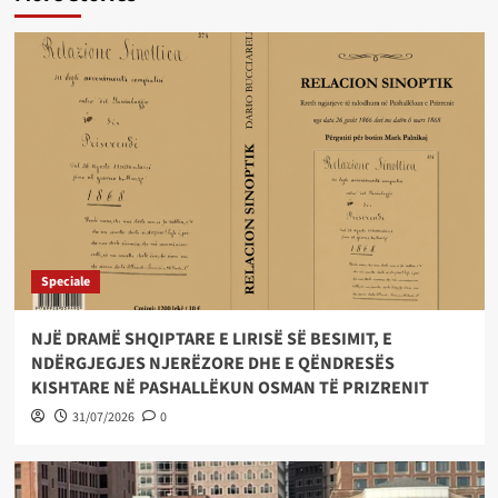
Speciale
NJË DRAMË SHQIPTARE E LIRISË SË BESIMIT, E
NDËRGJEGJES NJERËZORE DHE E QËNDRESËS
KISHTARE NË PASHALLËKUN OSMAN TË PRIZRENIT
31/07/2026
0