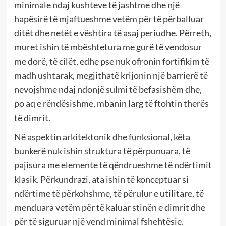
minimale ndaj kushteve të jashtme dhe një
hapësirë të mjaftueshme vetëm për të përballuar
ditët dhe netët e vështira të asaj periudhe. Përreth,
muret ishin të mbështetura me gurë të vendosur
me dorë, të cilët, edhe pse nuk ofronin fortifikim të
madh ushtarak, megjithatë krijonin një barrierë të
nevojshme ndaj ndonjë sulmi të befasishëm dhe,
po aq e rëndësishme, mbanin larg të ftohtin therës
të dimrit.
Në aspektin arkitektonik dhe funksional, këta
bunkerë nuk ishin struktura të përpunuara, të
pajisura me elemente të qëndrueshme të ndërtimit
klasik. Përkundrazi, ata ishin të konceptuar si
ndërtime të përkohshme, të përulur e utilitare, të
menduara vetëm për të kaluar stinën e dimrit dhe
për të siguruar një vend minimal fshehtësie.