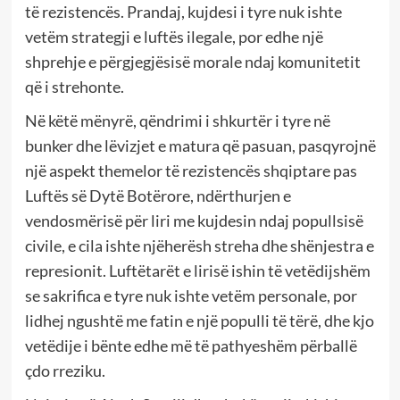
të rezistencës. Prandaj, kujdesi i tyre nuk ishte
vetëm strategji e luftës ilegale, por edhe një
shprehje e përgjegjësisë morale ndaj komunitetit
që i strehonte.
Në këtë mënyrë, qëndrimi i shkurtër i tyre në
bunker dhe lëvizjet e matura që pasuan, pasqyrojnë
një aspekt themelor të rezistencës shqiptare pas
Luftës së Dytë Botërore, ndërthurjen e
vendosmërisë për liri me kujdesin ndaj popullsisë
civile, e cila ishte njëherësh streha dhe shënjestra e
represionit. Luftëtarët e lirisë ishin të vetëdijshëm
se sakrifica e tyre nuk ishte vetëm personale, por
lidhej ngushtë me fatin e një populli të tërë, dhe kjo
vetëdije i bënte edhe më të pathyeshëm përballë
çdo rreziku.