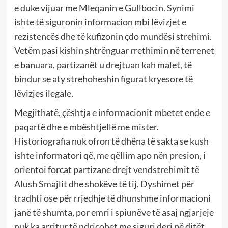
e duke vijuar me Mleqanin e Gullbocin. Synimi
ishte të siguronin informacion mbi lëvizjet e
rezistencës dhe të kufizonin çdo mundësi strehimi.
Vetëm pasi kishin shtrënguar rrethimin në terrenet
e banuara, partizanët u drejtuan kah malet, të
bindur se aty strehoheshin figurat kryesore të
lëvizjes ilegale.
Megjithatë, çështja e informacionit mbetet ende e
paqartë dhe e mbështjellë me mister.
Historiografia nuk ofron të dhëna të sakta se kush
ishte informatori që, me qëllim apo nën presion, i
orientoi forcat partizane drejt vendstrehimit të
Alush Smajlit dhe shokëve të tij. Dyshimet për
tradhti ose për rrjedhje të dhunshme informacioni
janë të shumta, por emri i spiunëve të asaj ngjarjeje
nuk ka arritur të ndriçohet me siguri deri në ditët