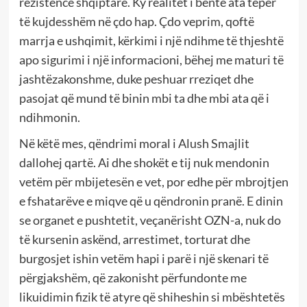
rezistence shqiptare. Ky realitet i bënte ata tepër
të kujdesshëm në çdo hap. Çdo veprim, qoftë
marrja e ushqimit, kërkimi i një ndihme të thjeshtë
apo sigurimi i një informacioni, bëhej me maturi të
jashtëzakonshme, duke peshuar rreziqet dhe
pasojat që mund të binin mbi ta dhe mbi ata që i
ndihmonin.
Në këtë mes, qëndrimi moral i Alush Smajlit
dallohej qartë. Ai dhe shokët e tij nuk mendonin
vetëm për mbijetesën e vet, por edhe për mbrojtjen
e fshatarëve e miqve që u qëndronin pranë. E dinin
se organet e pushtetit, veçanërisht OZN-a, nuk do
të kursenin askënd, arrestimet, torturat dhe
burgosjet ishin vetëm hapi i parë i një skenari të
përgjakshëm, që zakonisht përfundonte me
likuidimin fizik të atyre që shiheshin si mbështetës