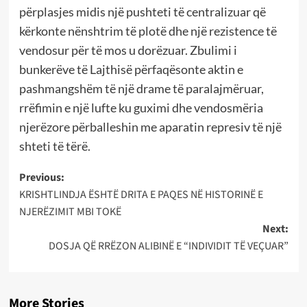
përplasjes midis një pushteti të centralizuar që
kërkonte nënshtrim të plotë dhe një rezistence të
vendosur për të mos u dorëzuar. Zbulimi i
bunkerëve të Lajthisë përfaqësonte aktin e
pashmangshëm të një drame të paralajmëruar,
rrëfimin e një lufte ku guximi dhe vendosmëria
njerëzore përballeshin me aparatin represiv të një
shteti të tërë.
Post
Previous:
KRISHTLINDJA ËSHTË DRITA E PAQES NË HISTORINË E
navigation
NJERËZIMIT MBI TOKË
Next:
DOSJA QË RRËZON ALIBINË E “INDIVIDIT TË VEÇUAR”
More Stories