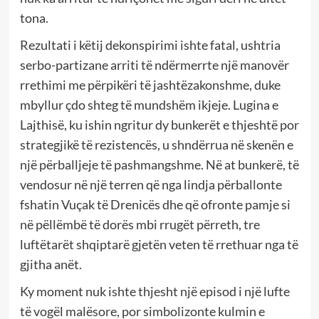
tona.
Rezultati i këtij dekonspirimi ishte fatal, ushtria
serbo-partizane arriti të ndërmerrte një manovër
rrethimi me përpikëri të jashtëzakonshme, duke
mbyllur çdo shteg të mundshëm ikjeje. Lugina e
Lajthisë, ku ishin ngritur dy bunkerët e thjeshtë por
strategjikë të rezistencës, u shndërrua në skenën e
një përballjeje të pashmangshme. Në at bunkerë, të
vendosur në një terren që nga lindja përballonte
fshatin Vuçak të Drenicës dhe që ofronte pamje si
në pëllëmbë të dorës mbi rrugët përreth, tre
luftëtarët shqiptarë gjetën veten të rrethuar nga të
gjitha anët.
Ky moment nuk ishte thjesht një episod i një lufte
të vogël malësore, por simbolizonte kulmin e