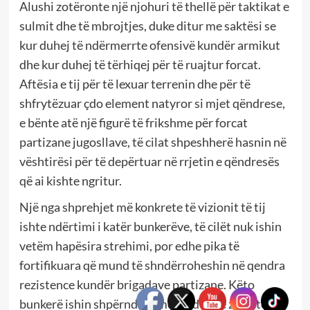
Alushi zotëronte një njohuri të thellë për taktikat e
sulmit dhe të mbrojtjes, duke ditur me saktësi se
kur duhej të ndërmerrte ofensivë kundër armikut
dhe kur duhej të tërhiqej për të ruajtur forcat.
Aftësia e tij për të lexuar terrenin dhe për të
shfrytëzuar çdo element natyror si mjet qëndrese,
e bënte atë një figurë të frikshme për forcat
partizane jugosllave, të cilat shpeshherë hasnin në
vështirësi për të depërtuar në rrjetin e qëndresës
që ai kishte ngritur.
Një nga shprehjet më konkrete të vizionit të tij
ishte ndërtimi i katër bunkerëve, të cilët nuk ishin
vetëm hapësira strehimi, por edhe pika të
fortifikuara që mund të shndërroheshin në qendra
rezistence kundër brigadave partizane. Këto
bunkerë ishin shpërndarë me kujdes në zona të