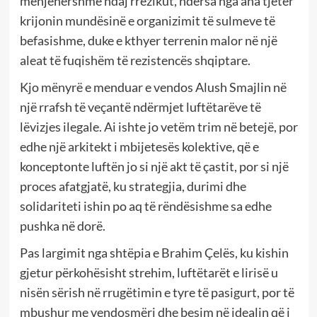
menjëhershme ndaj rrezikut, ndërsa nga ana tjetër
krijonin mundësinë e organizimit të sulmeve të
befasishme, duke e kthyer terrenin malor në një
aleat të fuqishëm të rezistencës shqiptare.
Kjo mënyrë e menduar e vendos Alush Smajlin në
një rrafsh të veçantë ndërmjet luftëtarëve të
lëvizjes ilegale. Ai ishte jo vetëm trim në betejë, por
edhe një arkitekt i mbijetesës kolektive, që e
konceptonte luftën jo si një akt të çastit, por si një
proces afatgjatë, ku strategjia, durimi dhe
solidariteti ishin po aq të rëndësishme sa edhe
pushka në dorë.
Pas largimit nga shtëpia e Brahim Çelës, ku kishin
gjetur përkohësisht strehim, luftëtarët e lirisë u
nisën sërish në rrugëtimin e tyre të pasigurt, por të
mbushur me vendosmëri dhe besim në idealin që i