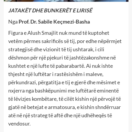
JATAKËT DHE BUNKERËT E LIRISË
Nga
Prof. Dr. Sabile Keçmezi-Basha
Figura e Alush Smajlit nuk mund të kuptohet
vetëm përmes sakrificës së tij, por edhe nëpërmjet
strategjisë dhe vizionit të tij ushtarak, i cili
dëshmon për një pjekuri të jashtëzakonshme në
kushtet e një lufte të pabarabartë. Ai nuk ishte
thjesht një luftëtar i rastësishëm i maleve,
përkundrazi, përgatitja e tij e gjerë dhe mësimet e
nxjerra nga bashkëpunimi me luftëtarë eminentë
të lëvizjes kombëtare, të cilët kishin një përvojë të
gjatë në betejat e armatosura, e kishin shndërruar
atë në një strateg të aftë dhe një udhëheqës të
vendosur.