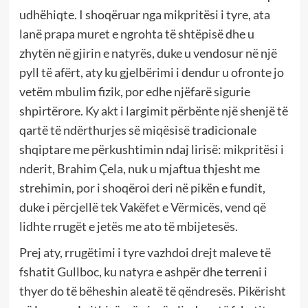
udhëhiqte. I shoqëruar nga mikpritësi i tyre, ata
lanë prapa muret e ngrohta të shtëpisë dhe u
zhytën në gjirin e natyrës, duke u vendosur në një
pyll të afërt, aty ku gjelbërimi i dendur u ofronte jo
vetëm mbulim fizik, por edhe njëfarë sigurie
shpirtërore. Ky akt i largimit përbënte një shenjë të
qartë të ndërthurjes së miqësisë tradicionale
shqiptare me përkushtimin ndaj lirisë: mikpritësi i
nderit, Brahim Çela, nuk u mjaftua thjesht me
strehimin, por i shoqëroi deri në pikën e fundit,
duke i përcjellë tek Vakëfet e Vërmicës, vend që
lidhte rrugët e jetës me ato të mbijetesës.
Prej aty, rrugëtimi i tyre vazhdoi drejt maleve të
fshatit Gullboc, ku natyra e ashpër dhe terreni i
thyer do të bëheshin aleatë të qëndresës. Pikërisht