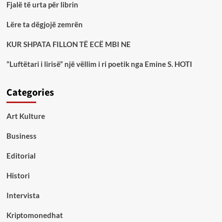
Fjalë të urta për librin
Lëre ta dëgjojë zemrën
KUR SHPATA FILLON TË ECË MBI NE
”Luftëtari i lirisë” një vëllim i ri poetik nga Emine S. HOTI
Categories
Art Kulture
Business
Editorial
Histori
Intervista
Kriptomonedhat