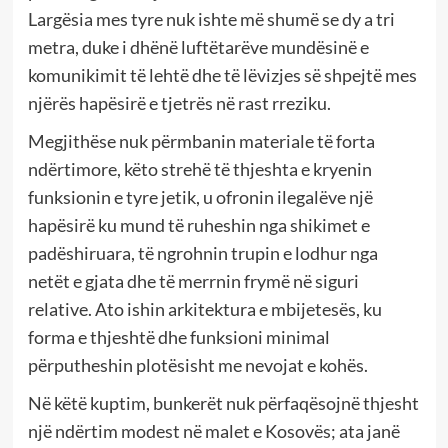
Largësia mes tyre nuk ishte më shumë se dy a tri
metra, duke i dhënë luftëtarëve mundësinë e
komunikimit të lehtë dhe të lëvizjes së shpejtë mes
njërës hapësirë e tjetrës në rast rreziku.
Megjithëse nuk përmbanin materiale të forta
ndërtimore, këto strehë të thjeshta e kryenin
funksionin e tyre jetik, u ofronin ilegalëve një
hapësirë ku mund të ruheshin nga shikimet e
padëshiruara, të ngrohnin trupin e lodhur nga
netët e gjata dhe të merrnin frymë në siguri
relative. Ato ishin arkitektura e mbijetesës, ku
forma e thjeshtë dhe funksioni minimal
përputheshin plotësisht me nevojat e kohës.
Në këtë kuptim, bunkerët nuk përfaqësojnë thjesht
një ndërtim modest në malet e Kosovës; ata janë