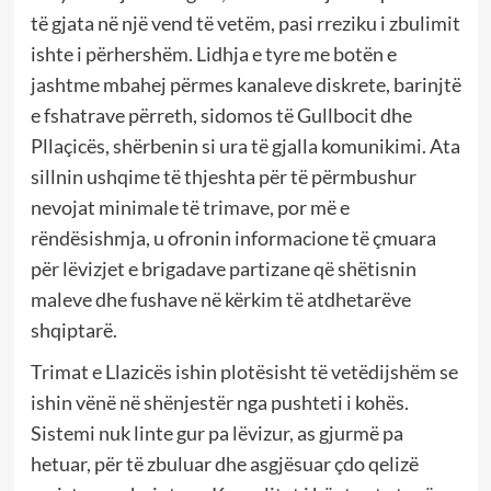
të gjata në një vend të vetëm, pasi rreziku i zbulimit
ishte i përhershëm. Lidhja e tyre me botën e
jashtme mbahej përmes kanaleve diskrete, barinjtë
e fshatrave përreth, sidomos të Gullbocit dhe
Pllaçicës, shërbenin si ura të gjalla komunikimi. Ata
sillnin ushqime të thjeshta për të përmbushur
nevojat minimale të trimave, por më e
rëndësishmja, u ofronin informacione të çmuara
për lëvizjet e brigadave partizane që shëtisnin
maleve dhe fushave në kërkim të atdhetarëve
shqiptarë.
Trimat e Llazicës ishin plotësisht të vetëdijshëm se
ishin vënë në shënjestër nga pushteti i kohës.
Sistemi nuk linte gur pa lëvizur, as gjurmë pa
hetuar, për të zbuluar dhe asgjësuar çdo qelizë