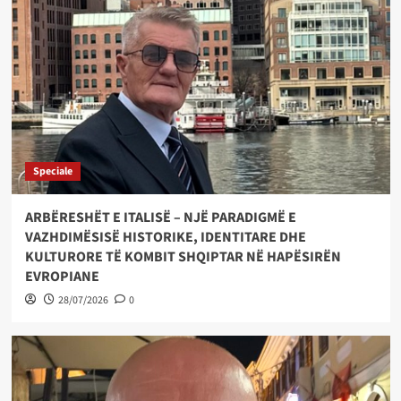
Speciale
ARBËRESHËT E ITALISË – NJË PARADIGMË E
VAZHDIMËSISË HISTORIKE, IDENTITARE DHE
KULTURORE TË KOMBIT SHQIPTAR NË HAPËSIRËN
EVROPIANE
28/07/2026
0