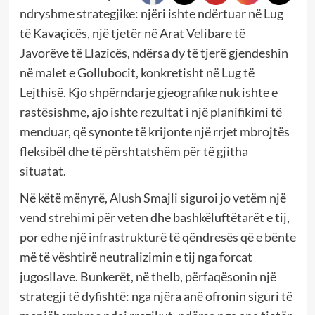
ndryshme strategjike: njëri ishte ndërtuar në Lug
të Kavaçicës, një tjetër në Arat Velibare të
Javorëve të Llazicës, ndërsa dy të tjerë gjendeshin
në malet e Gollubocit, konkretisht në Lug të
Lejthisë. Kjo shpërndarje gjeografike nuk ishte e
rastësishme, ajo ishte rezultat i një planifikimi të
menduar, që synonte të krijonte një rrjet mbrojtës
fleksibël dhe të përshtatshëm për të gjitha
situatat.
Në këtë mënyrë, Alush Smajli siguroi jo vetëm një
vend strehimi për veten dhe bashkëluftëtarët e tij,
por edhe një infrastrukturë të qëndresës që e bënte
më të vështirë neutralizimin e tij nga forcat
jugosllave. Bunkerët, në thelb, përfaqësonin një
strategji të dyfishtë: nga njëra anë ofronin siguri të