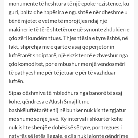
monumente të heshtura të një epoke rezistence, ku
guri, balta dhe hapësira e ngushtë e nëndheshme u
bënë mjetet e vetme të mbrojtjes ndaj një
makinerie të tërë shtetërore që synonte zhdukjen e
çdo zëri kundërshtues. Thjeshtësia e tyre është, në
fakt, shprehja më e qartë e asaj që përjetonin
luftëtarët shqiptarë, një ekzistencë e zhveshur nga
çdo komoditet, por e mbushur me një vendosmëri
të pathyeshme për të jetuar e për të vazhduar
luftën.
Sipas dëshmive të mbledhura nga banorë të asaj
kohe, qëndresa e Alush Smajlit me
bashkëluftëtarët e tij në bunker nuk kishte zgjatur
më shumë se një javë. Ky interval i shkurtër kohe
nuk ishte shenjë e dobësisë së tyre, por tregues i
natyrës së jetës ilegale, e cila nuk lejonte qëndrime