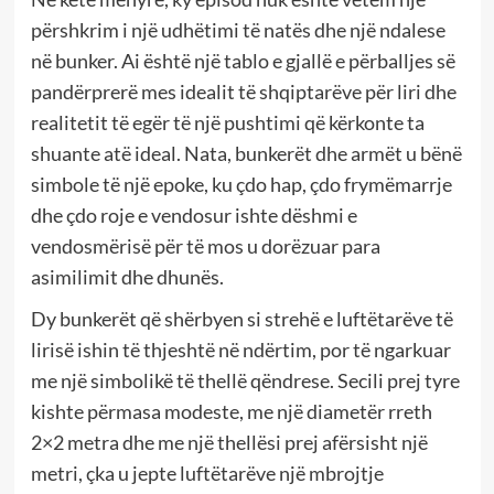
përshkrim i një udhëtimi të natës dhe një ndalese
në bunker. Ai është një tablo e gjallë e përballjes së
pandërprerë mes idealit të shqiptarëve për liri dhe
realitetit të egër të një pushtimi që kërkonte ta
shuante atë ideal. Nata, bunkerët dhe armët u bënë
simbole të një epoke, ku çdo hap, çdo frymëmarrje
dhe çdo roje e vendosur ishte dëshmi e
vendosmërisë për të mos u dorëzuar para
asimilimit dhe dhunës.
Dy bunkerët që shërbyen si strehë e luftëtarëve të
lirisë ishin të thjeshtë në ndërtim, por të ngarkuar
me një simbolikë të thellë qëndrese. Secili prej tyre
kishte përmasa modeste, me një diametër rreth
2×2 metra dhe me një thellësi prej afërsisht një
metri, çka u jepte luftëtarëve një mbrojtje