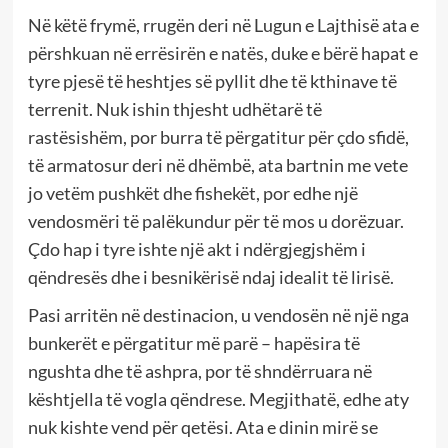
Në këtë frymë, rrugën deri në Lugun e Lajthisë ata e
përshkuan në errësirën e natës, duke e bërë hapat e
tyre pjesë të heshtjes së pyllit dhe të kthinave të
terrenit. Nuk ishin thjesht udhëtarë të
rastësishëm, por burra të përgatitur për çdo sfidë,
të armatosur deri në dhëmbë, ata bartnin me vete
jo vetëm pushkët dhe fishekët, por edhe një
vendosmëri të palëkundur për të mos u dorëzuar.
Çdo hap i tyre ishte një akt i ndërgjegjshëm i
qëndresës dhe i besnikërisë ndaj idealit të lirisë.
Pasi arritën në destinacion, u vendosën në një nga
bunkerët e përgatitur më parë – hapësira të
ngushta dhe të ashpra, por të shndërruara në
kështjella të vogla qëndrese. Megjithatë, edhe aty
nuk kishte vend për qetësi. Ata e dinin mirë se