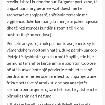
rreziku ishte i kudondodhur. Brigadat partizane, të
angazhuara në gjuetinë e vazhdueshme të
atdhetarëve shqiptarë, shëtisnin terrenin me
vigjilencë, duke kërkuar çdo shenjë të pakënaqësisë
dhe të rezistencës kundër sistemit të ri dhe
pushtetit që po vendosej.
Për këtë arsye, roja nuk pushonte asnjëherë. Sy të
vëmendshëm vrojtonin natën, duke përshkuar çdo
lëvizje të dyshimtë, çdo zhurmë të pyllit, çdo hije
që mund të fshihte kërcënimin e papritur. Çdo orë
në atë bunker ishte një përzierje e mbijetesës së
përditshme me heroizmin e heshtur, nga njëra anë
frika e befasive të armikut, dhe nga ana tjetër
krenaria për të qenë rojtarë të lirisë, të gatshëm të
përballeshin deri në fund.
Në këtë mënyrë, ky episod nuk është vetëm një