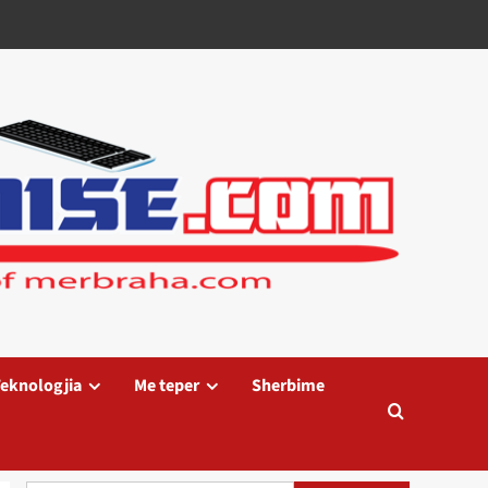
eknologjia
Me teper
Sherbime