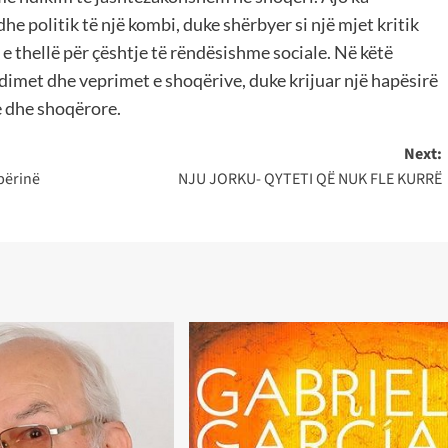
he politik të një kombi, duke shërbyer si një mjet kritik
 e thellë për çështje të rëndësishme sociale. Në këtë
imet dhe veprimet e shoqërive, duke krijuar një hapësirë
e dhe shoqërore.
Next:
ipërinë
NJU JORKU- QYTETI QË NUK FLE KURRË