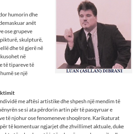
ërdor humorin dhe
e demaskuar anët
ëve ose grupeve
 pikturë, skulpturë,
ellë dhe të gjerë në
fokusohet në
 të tipareve të
 shumë se një
ektimit
 individë me aftësi artistike dhe shpesh një mendim të
 mënyrën se si ata përdorin artin për të pasqyruar e
dëve të njohur ose fenomeneve shoqërore. Karikaturat
m për të komentuar ngjarjet dhe zhvillimet aktuale, duke