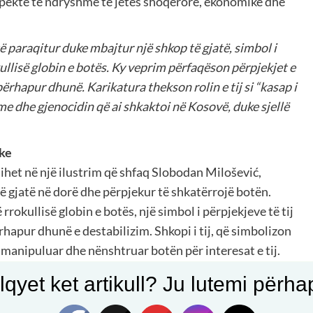
spekte të ndryshme të jetës shoqërore, ekonomike dhe
 paraqitur duke mbajtur një shkop të gjatë, simbol i
kullisë globin e botës. Ky veprim përfaqëson përpjekjet e
përhapur dhunë. Karikatura thekson rolin e tij si “kasap i
e dhe gjenocidin që ai shkaktoi në Kosovë, duke sjellë
ike
ihet në një ilustrim që shfaq Slobodan Milošević,
të gjatë në dorë dhe përpjekur të shkatërrojë botën.
rokullisë globin e botës, një simbol i përpjekjeve të tij
rhapur dhunë e destabilizim. Shkopi i tij, që simbolizon
 manipuluar dhe nënshtruar botën për interesat e tij.
ë i paraqitur në një gjendje krize, duke simbolizuar
qyet ket artikull? Ju lutemi përhapn
sundimit të tij.