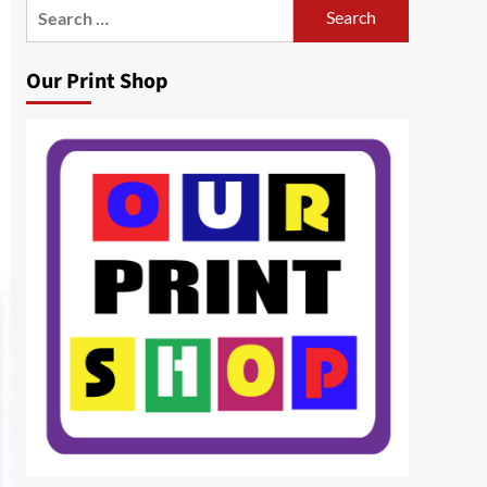
Search
for:
Our Print Shop