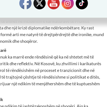
ë krijojë pasoja të mëdha. Ajo është një mjet kritik që
t, padrejtësive shoqërore dhe përballjeve politike. Një
të shihet në incidentin e karikaturave të Profetit
a dhe një krizë diplomatike ndërkombëtare. Ky rast
 formë arti me natyrë të drejtpërdrejtë dhe ironike, mund
konomik dhe shoqëror.
varë
 nuk ka marrë ende rëndësinë që ka në shtetet më të
kritik dhe reflektiv. Në Kosovë, ku zhvillimi i karikaturës
rol të rëndësishëm në proceset e tranzicionit dhe në
të trajtojnë çështje të rëndësishme si politikat e ditës,
 krijuar një ndikim të menjëhershëm dhe të kuptueshëm
ik
 me ndikim të jashtëzakonshëm në shoqëri. Ajo ka