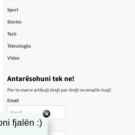
Sport
Stories
Tech
Teknologjia
Video
Antarësohuni tek ne!
Per te marre artikujt drejt per drejt ne emailin tuaj!
Email
i fjalën :)
City