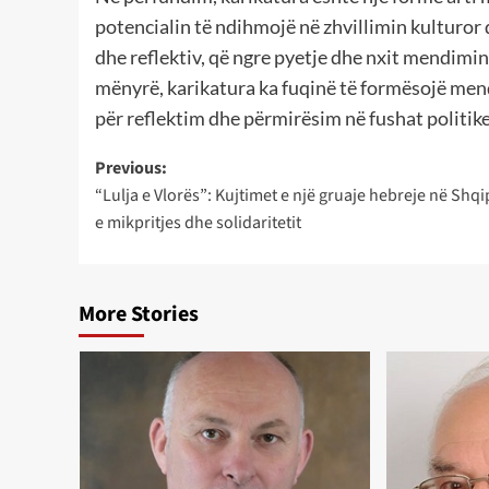
potencialin të ndihmojë në zhvillimin kulturor d
dhe reflektiv, që ngre pyetje dhe nxit mendimin
mënyrë, karikatura ka fuqinë të formësojë mend
për reflektim dhe përmirësim në fushat politik
Post
Previous:
“Lulja e Vlorës”: Kujtimet e një gruaje hebreje në Shq
navigation
e mikpritjes dhe solidaritetit
More Stories