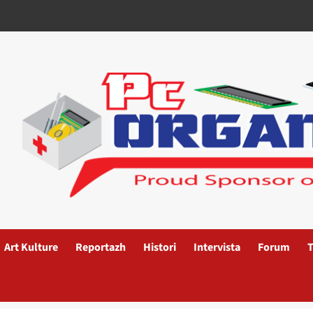
Art Kulture
Reportazh
Histori
Intervista
Forum
T