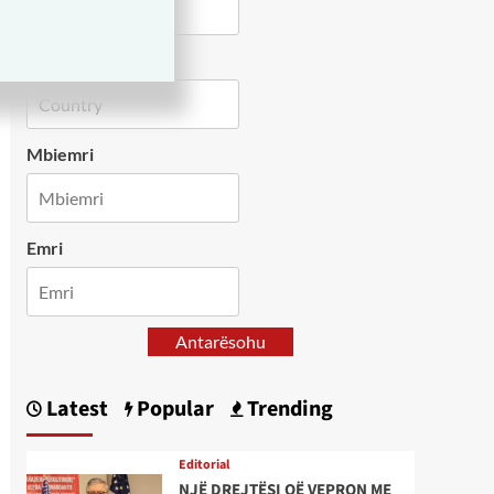
Country
Mbiemri
Emri
Antarësohu
Latest
Popular
Trending
Editorial
NJË DREJTËSI QË VEPRON ME