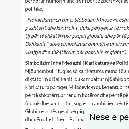
përdorur humorin dhe ironi për të zbërthyer a
politike.
“Në karikaturën time, Slobodan Milošević është
pushtetit dhe kontrollit, duke përpjekur të rro
tij për të shkatërruar paqen globale dhe për të 
Ballkanit,” duke simbolizuar dhunën e tmerrshm
vuajtje dhe shkatërrim për popullin shqiptar”.
Simbolizimi dhe Mesazhi i Karikaturave Polit
Një shembull i fuqisë së karikaturës mund të sh
diktatorin e Ballkanit, duke mbajtur një shkop 
Karikatura paraqet Milošević-n duke tentuar të r
për të shkatërruar rendin botëror dhe për të pë
fuqinë dhe kontrollin, sugjeron ambicien për të
Globin e botës që ai përpiqet të rrokullisë, ësht
Nese e pel
dhunën dhe luftën që ai nxiti gjatë periudhës së 