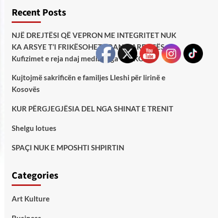
Recent Posts
NJË DREJTËSI QË VEPRON ME INTEGRITET NUK
KA ARSYE T’I FRIKËSOHET TRANSPARENCËS —
Kufizimet e reja ndaj medias nga GJKKO
Kujtojmë sakrificën e familjes Lleshi për lirinë e
Kosovës
KUR PËRGJEGJËSIA DEL NGA SHINAT E TRENIT
Shelgu lotues
SPAÇI NUK E MPOSHTI SHPIRTIN
Categories
Art Kulture