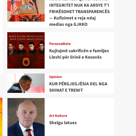
INTEGRITET NUK KA ARSYE T’I
FRIKËSOHET TRANSPARENCËS
— Kufizimet e reja ndaj
medias nga GJKKO
Personalitete
Kujtojmë sakrificën e familjes
Lleshi për lirinë e Kosovës
Opinion
KUR PËRGJEGJËSIA DEL NGA
SHINAT E TRENIT
Art Kulture
Shelgu lotues