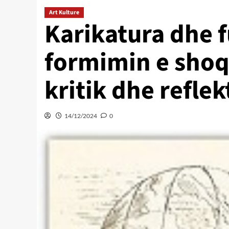
Art Kulture
Karikatura dhe f
formimin e shoq
kritik dhe reflek
14/12/2024
0