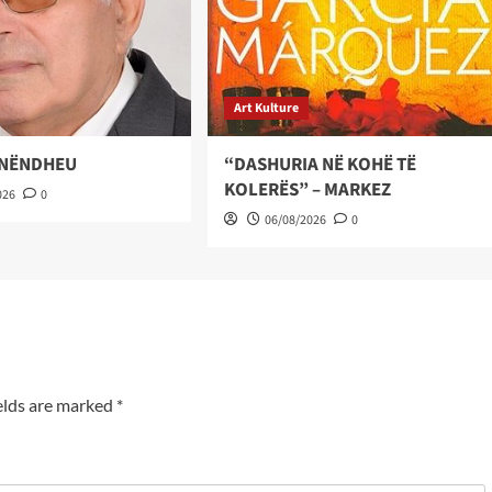
Art Kulture
 NËNDHEU
“DASHURIA NË KOHË TË
KOLERËS” – MARKEZ
026
0
06/08/2026
0
elds are marked
*