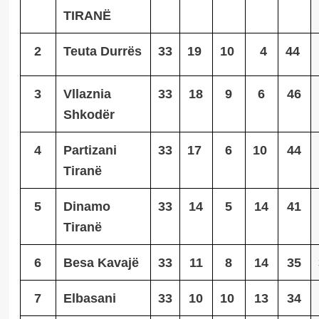
TIRANË
2
Teuta Durrës
33
19
10
4
44
3
Vllaznia
33
18
9
6
46
Shkodër
4
Partizani
33
17
6
10
44
Tiranë
5
Dinamo
33
14
5
14
41
Tiranë
6
Besa Kavajë
33
11
8
14
35
7
Elbasani
33
10
10
13
34