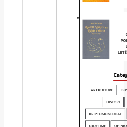
PO
LETË
Categ
ART KULTURE
BU
HISTORI
KRIPTOMONEDHAT
NJOFTIME
OPINI