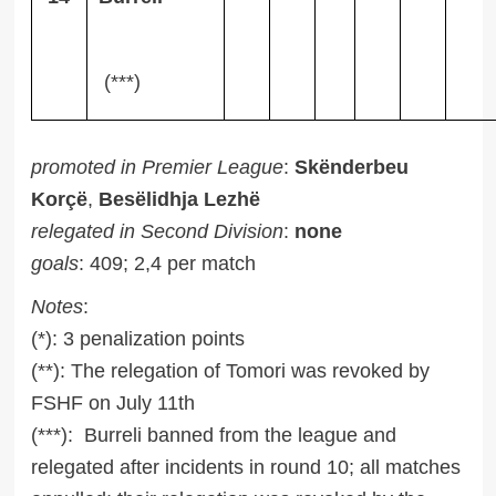
(***)
promoted in Premier League
:
Skënderbeu
Korçë
,
Besëlidhja Lezhë
relegated in Second Division
:
none
goals
: 409; 2,4
per match
Notes
:
(*): 3 penalization points
(**):
The relegation of Tomori was revoked by
FSHF on July 11th
(***):
Burreli banned from the league and
relegated after incidents in round 10; all matches