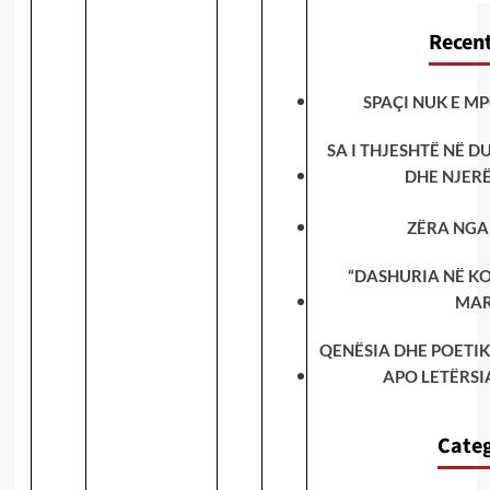
Recent
SPAÇI NUK E MP
SA I THJESHTË NË DU
DHE NJERË
ZËRA NGA
“DASHURIA NË KO
MAR
QENËSIA DHE POETIK
APO LETËRSI
Categ