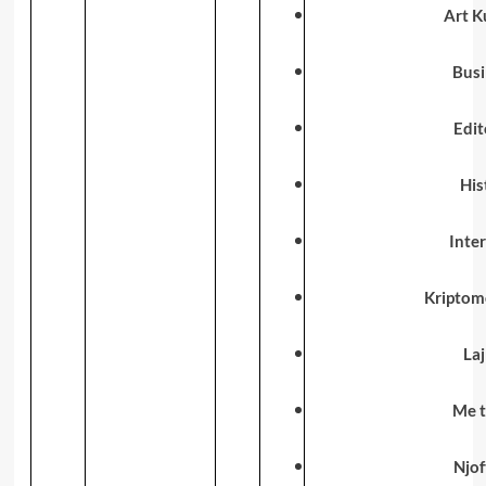
Art K
Busi
Edit
His
Inter
Kriptom
La
Me t
Njof