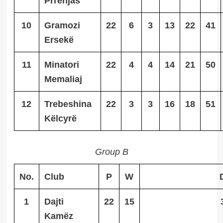
Prrenjas
10
Gramozi
22
6
3
13
22
41
Ersekë
11
Minatori
22
4
4
14
21
50
Memaliaj
12
Trebeshina
22
3
3
16
18
51
Këlcyrë
Group B
No.
Club
P
W
1
Dajti
22
15
Kamëz