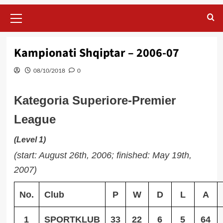
Primary
Menu
Kampionati Shqiptar – 2006-07
08/10/2018
0
Kategoria Superiore-Premier
League
(Level 1)
(start: August 26th, 2006; finished: May 19th,
2007)
No.
Club
P
W
D
L
A
1
SPORTKLUB
33
22
6
5
64