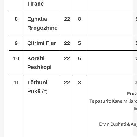
Tiranë
8
Egnatia
22
8
Rrogozhinë
9
Çlirimi Fier
22
5
10
Korabi
22
6
Peshkopi
11
Tërbuni
22
3
Post
Pukë
(*)
Prev
Te pasurit: Kane milia
navigation
li
Ervin Bushati & An