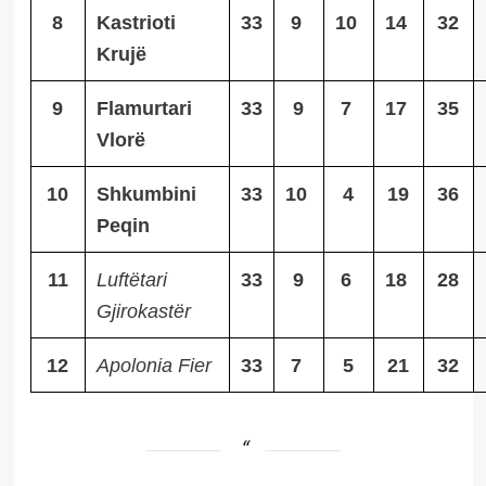
8
Kastrioti
33
9
10
14
32
Krujë
9
Flamurtari
33
9
7
17
35
Vlorë
10
Shkumbini
33
10
4
19
36
Peqin
11
Luftëtari
33
9
6
18
28
Gjirokastër
12
Apolonia Fier
33
7
5
21
32