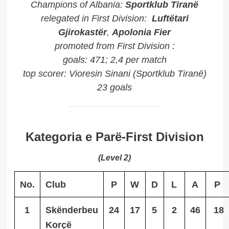
Champions of Albania
:
Sportklub Tiranë
relegated in First Division
:
Luftëtari
Gjirokastër
,
Apolonia Fier
promoted from First Division
:
goals
: 471; 2,4 per match
top scorer
:
Vioresin Sinani (Sportklub Tiranë)
23 goals
Kategoria e Parë-First Division
(Level 2)
No.
Club
P
W
D
L
A
P
1
Skënderbeu
24
17
5
2
46
18
Korçë