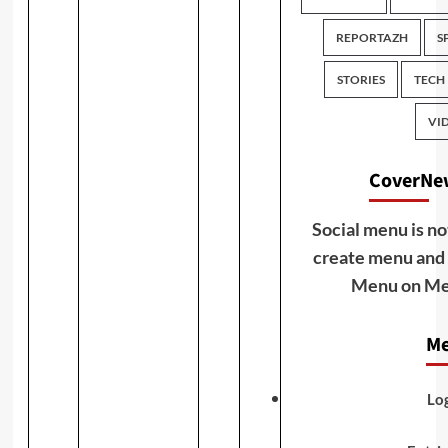
REPORTAZH
S
STORIES
TECH
VI
CoverNew
Social menu is no
create menu and a
Menu on Men
Me
Log