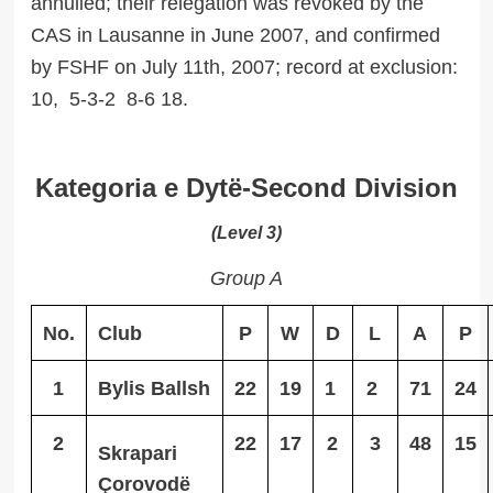
annulled; their relegation was revoked by the
CAS in Lausanne in June 2007, and confirmed
by FSHF on July 11th, 2007; record at exclusion:
10, 5-3-2 8-6 18.
Kategoria e Dytë-Second Division
(Level 3)
Group A
No.
Club
P
W
D
L
A
P
1
Bylis Ballsh
22
19
1
2
71
24
2
22
17
2
3
48
15
Skrapari
Çorovodë