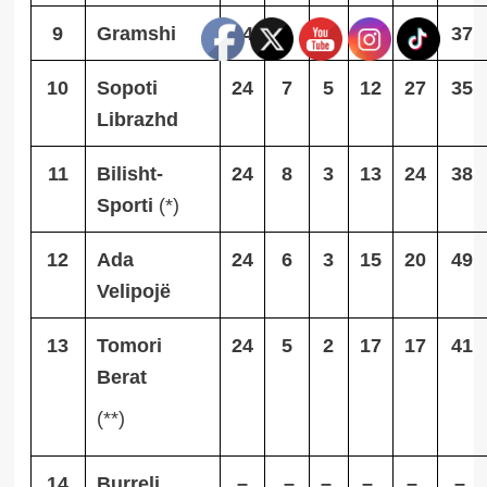
9
Gramshi
24
9
1
14
27
37
10
Sopoti
24
7
5
12
27
35
Librazhd
11
Bilisht-
24
8
3
13
24
38
Sporti
(*)
12
Ada
24
6
3
15
20
49
Velipojë
13
Tomori
24
5
2
17
17
41
Berat
(**)
14
Burreli
–
–
–
–
–
–