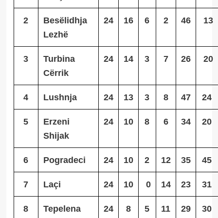
2
Besëlidhja
24
16
6
2
46
13
Lezhë
3
Turbina
24
14
3
7
26
20
Cërrik
4
Lushnja
24
13
3
8
47
24
5
Erzeni
24
10
8
6
34
20
Shijak
6
Pogradeci
24
10
2
12
35
45
7
Laçi
24
10
0
14
23
31
8
Tepelena
24
8
5
11
29
30