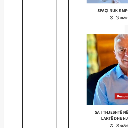
SPAÇI NUK E MP
06/0
Persona
SA I THJESHTË NË
LARTË DHE NJ
06/0