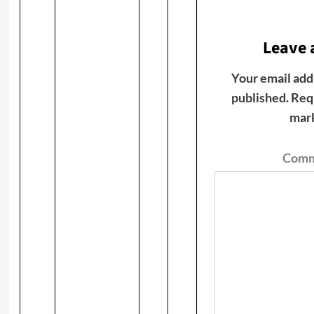
Leave 
Your email addr
published.
Requ
mar
Com