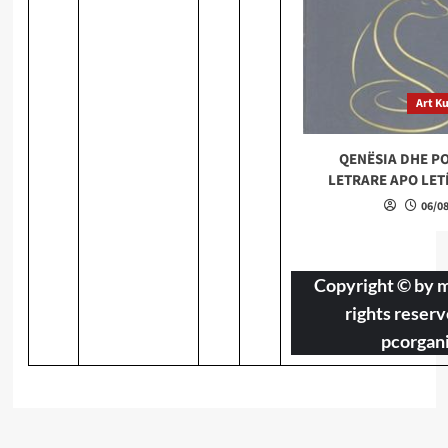
Art Ku
QENËSIA DHE PO
LETRARE APO LET
06/0
Copyright © by
m
rights reserv
pcorgan