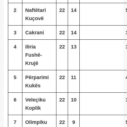
2
Naftëtari
22
14
Kuçovë
3
Cakrani
22
14
4
Iliria
22
13
Fushë-
Krujë
5
Përparimi
22
11
Kukës
6
Veleçiku
22
10
Koplik
7
Olimpiku
22
9