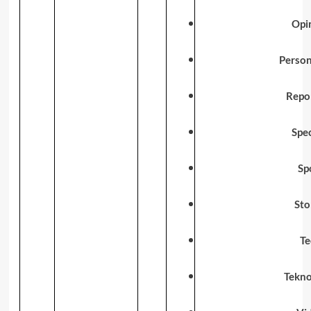
Opi
Person
Repo
Spec
Sp
Sto
Te
Tekno