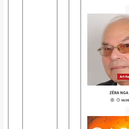
Art Ku
ZËRA NGA
06/0