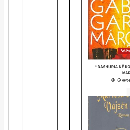
Art Ku
“DASHURIA NË KO
MAR
06/0