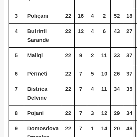
3
Poliçani
22
16
4
2
52
18
4
Butrinti
22
12
4
6
43
27
Sarandë
5
Maliqi
22
9
2
11
33
37
6
Përmeti
22
7
5
10
26
37
7
Bistrica
22
7
4
11
34
35
Delvinë
8
Pojani
22
7
3
12
29
34
9
Domosdova
22
7
1
14
20
48