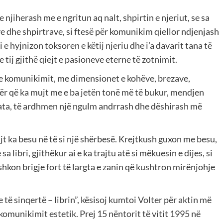
 njiherash me e ngritun aq nalt, shpirtin e njeriut, se sa
e dhe shpirtrave, si ftesë për komunikim qiellor ndjenjash
 hyjnizon toksoren e këtij njeriu dhe i’a davarit tana të
tij gjithë qiejt e pasioneve eterne të zotnimit.
at e komunikimit, me dimensionet e kohëve, brezave,
etër që ka mujt me e ba jetën tonë më të bukur, mendjen
ata, të ardhmen një ngulm andrrash dhe dëshirash më
kujt ka besu në të si një shërbesë. Krejtkush guxon me besu,
a libri, gjithëkur ai e ka trajtu atë si mëkuesin e dijes, si
hkon brigje fort të largta e zanin që kushtron mirënjohje
të sinqertë – librin”, kësisoj kumtoi Volter për aktin më
komunikimit estetik. Prej 15 nëntorit të vitit 1995 në