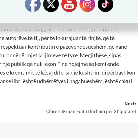
ekspiri dhe Garcilaso de la Vega, i mbiquajtur Inca dhe u
ëtë datë, më 23 prilli shënon lindje-vdekjet e
adimir Nabokov, Joseph Pla dhe Manuel Mejia Vallejo.
ë cilën është caktu nga Konferenca e Përgjithshme e
autorëve të tij, për të inkurajuar të rinjtë, që të
 të respektuar kontributin e pazëvendësueshëm, që kanë
lturor nëpërmjet krijimeve të tyre. Megjithëse, sipas
një publik që nuk lexon!”, ne ndjejmë se kemi ende
jes e kremtimit të kësaj dite, si një kushtrim qi përbashkon
ar se libri është udhërrëfyes i pagabueshëm, është caku i
Next:
Çfarë shkruan Edith Durham për Shqiptarët