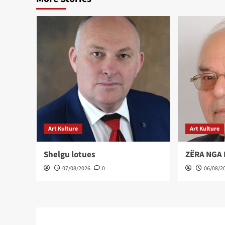
Art Kulture
Art Kulture
Shelgu lotues
ZËRA NGA
07/08/2026
0
06/08/2