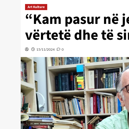
Art Kulture
“Kam pasur në j
vërtetë dhe të si
15/11/2024
0