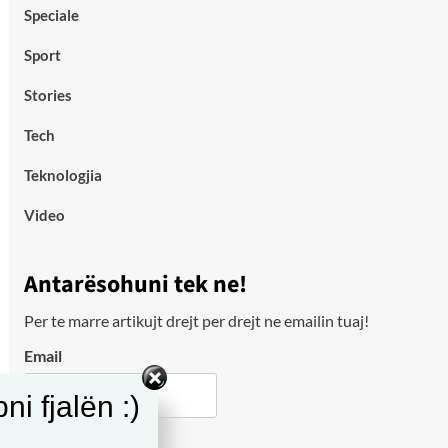
Speciale
Sport
Stories
Tech
Teknologjia
Video
Antarësohuni tek ne!
Per te marre artikujt drejt per drejt ne emailin tuaj!
Email
i fjalën :)
City