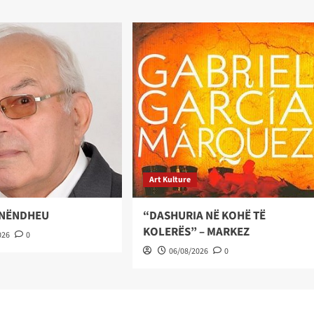
Art Kulture
 NËNDHEU
“DASHURIA NË KOHË TË
KOLERËS” – MARKEZ
026
0
06/08/2026
0