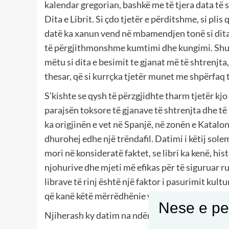
kalendar gregorian, bashkë me të tjera data të 
Dita e Librit. Si çdo tjetër e përditshme, si pl
datë ka xanun vend në mbamendjen tonë si dita 
të përgjithmonshme kumtimi dhe kungimi. Shum
mëtu si dita e besimit te gjanat më të shtrenjta,
thesar, që si kurrçka tjetër munet me shpërfaq
S’kishte se qysh të përzgjidhte tharm tjetër kjo
parajsën toksore të gjanave të shtrenjta dhe të s
ka origjinën e vet në Spanjë, në zonën e Katalonj
dhurohej edhe një trëndafil. Datimi i këtij sol
mori në konsideratë faktet, se libri ka kenë, hi
njohurive dhe mjeti më efikas për të siguruar r
librave të rinj është një faktor i pasurimit kultu
që kanë këtë mërrëdhënie vullnetmirë.
Nese e pel
Njiherash ky datim na ndërmend edhe kujtesën p