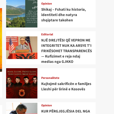
Opinion
Shikaj – Fshati ku historia,
identiteti dhe natyra
shqiptare takohen
Editorial
NJË DREJTËSI QË VEPRON ME
INTEGRITET NUK KA ARSYE T’I
FRIKËSOHET TRANSPARENCËS
— Kufizimet e reja ndaj
medias nga GJKKO
Personalitete
Kujtojmë sakrificën e familjes
Lleshi për lirinë e Kosovës
Opinion
KUR PËRGJEGJËSIA DEL NGA