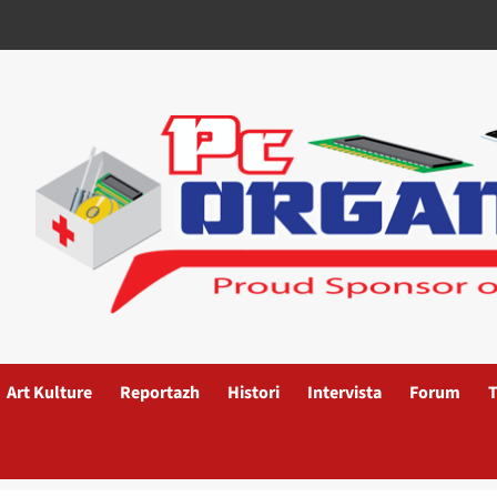
Art Kulture
Reportazh
Histori
Intervista
Forum
T