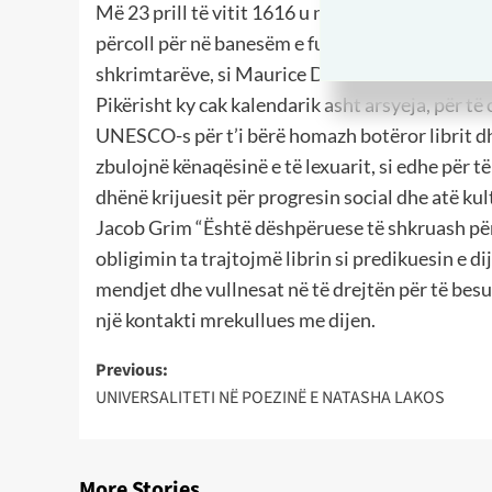
Më 23 prill të vitit 1616 u nda nga kjo botë, Sh
përcoll për në banesëm e fundit Servantesi. Po k
shkrimtarëve, si Maurice Druon, K.Laxness, Vl
Pikërisht ky cak kalendarik asht arsyeja, për t
UNESCO-s për t’i bërë homazh botëror librit dhe 
zbulojnë kënaqësinë e të lexuarit, si edhe për
dhënë krijuesit për progresin social dhe atë ku
Jacob Grim “Është dëshpëruese të shkruash për 
obligimin ta trajtojmë librin si predikuesin e di
mendjet dhe vullnesat në të drejtën për të besu
një kontakti mrekullues me dijen.
Post
Previous:
UNIVERSALITETI NË POEZINË E NATASHA LAKOS
navigation
More Stories