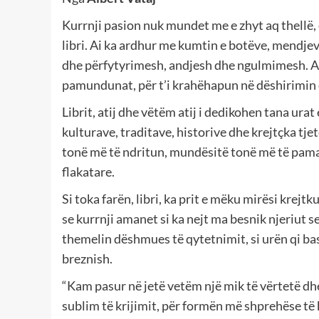
Kurrnji pasion nuk mundet me e zhyt aq thellë, e
libri. Ai ka ardhur me kumtin e botëve, mendjev
dhe përfytyrimesh, andjesh dhe ngulmimesh. Ai e
pamundunat, për t’i krahëhapun në dëshirimin e 
Librit, atij dhe vëtëm atij i dedikohen tana ur
kulturave, traditave, historive dhe krejtçka tj
tonë më të ndritun, mundësitë tonë më të pam
flakatare.
Si toka farën, libri, ka prit e mëku mirësi krejt
se kurrnji amanet si ka nejt ma besnik njeriut se s
themelin dëshmues të qytetnimit, si urën qi bas
breznish.
“Kam pasur në jetë vetëm një mik të vërtetë dhe 
sublim të krijimit, për formën më shprehëse të 