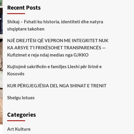
Recent Posts
Shikaj – Fshati ku historia, identiteti dhe natyra
shqiptare takohen
NJË DREJTËSI QË VEPRON ME INTEGRITET NUK
KA ARSYE T’I FRIKËSOHET TRANSPARENCËS —
Kufizimet e reja ndaj medias nga GJKKO
Kujtojmë sakrificën e familjes Lleshi për lirinë e
Kosovës
KUR PËRGJEGJËSIA DEL NGA SHINAT E TRENIT
Shelgu lotues
Categories
Art Kulture