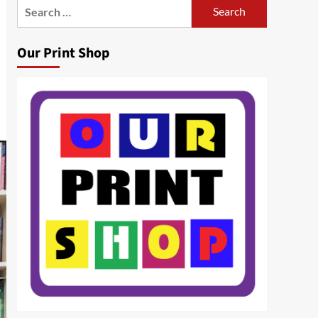
Search
for:
Our Print Shop