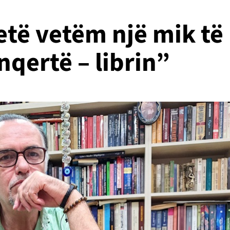
etë vetëm një mik të
nqertë – librin”