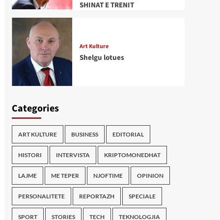
SHINAT E TRENIT
Art Kulture
Shelgu lotues
Categories
ART KULTURE
BUSINESS
EDITORIAL
HISTORI
INTERVISTA
KRIPTOMONEDHAT
LAJME
ME TEPER
NJOFTIME
OPINION
PERSONALITETE
REPORTAZH
SPECIALE
SPORT
STORIES
TECH
TEKNOLOGJIA