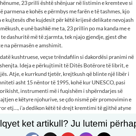
shënume, 23 prilli është shënjuar në listimin e kremteve si
is që parmena e kohës e përmbys me farën e të tashmes, kjo
e kujtesës dhe kujdesit për këtë krijesë delikate nevojash
ëkush, e unë bashkë me ta, 23 prillin po ma kanda me e
 te dashuritë më të zjarmta, tek njajo gjendje, gjest dhe
 te na përmasën e amshimit.
 datë kushtruese, veçse trëndafilin si dakordësi pranimi në
henjta. Ideja e përkujtimit të Ditës Botërore të librit, e
ës. Atje, e kurrkund tjetër, krejtkush që blinte një libër i
emniteti asht 15 nëntor të 1995, kohë kur UNESCO, pasi
storikisht, instrumenti më i fuqishëm i shpërndarjes së
uajtjen e këtyre njohurive, se çdo nismë për promovimin e
ror etj…, i’a dedikon këtë të drejt kremtimi të gjithë atyne
qyet ket artikull? Ju lutemi përhapn
ër disa prej figurave të rëndësishme të tekstshkrimit.