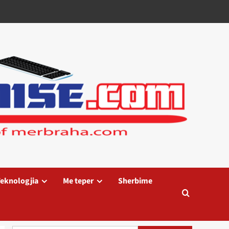
eknologjia
Me teper
Sherbime