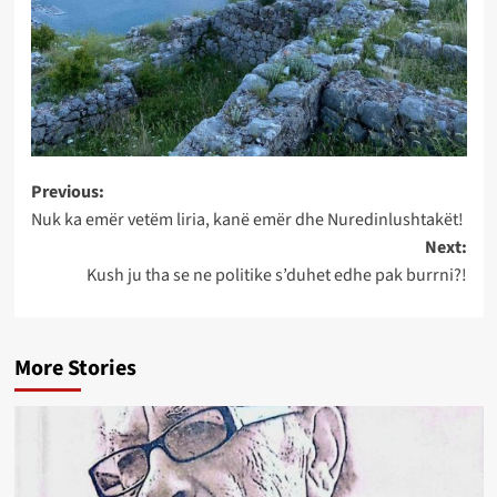
Post
Previous:
Nuk ka emër vetëm liria, kanë emër dhe Nuredinlushtakët!
navigation
Next:
Kush ju tha se ne politike s’duhet edhe pak burrni?!
More Stories