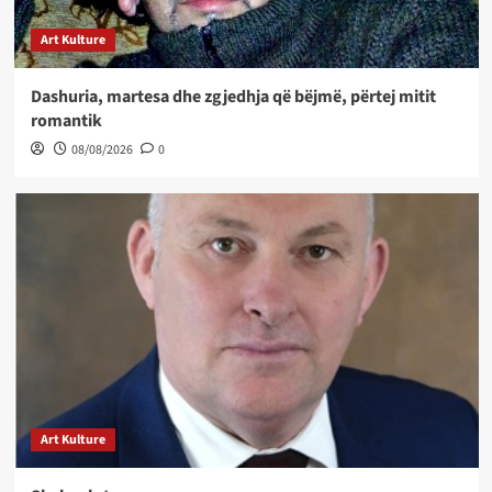
Art Kulture
Dashuria, martesa dhe zgjedhja që bëjmë, përtej mitit
romantik
08/08/2026
0
Art Kulture