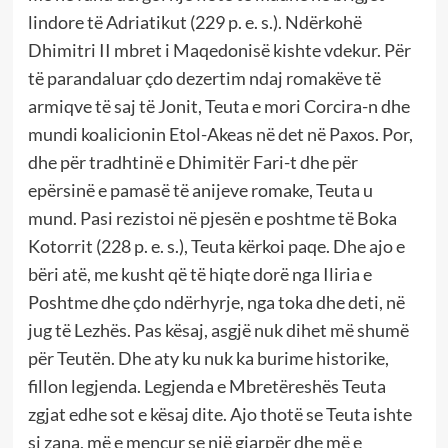
lindore të Adriatikut (229 p. e. s.). Ndërkohë
Dhimitri II mbret i Maqedonisë kishte vdekur. Për
të parandaluar çdo dezertim ndaj romakëve të
armiqve të saj të Jonit, Teuta e mori Corcira-n dhe
mundi koalicionin Etol-Akeas në det në Paxos. Por,
dhe për tradhtinë e Dhimitër Fari-t dhe për
epërsinë e pamasë të anijeve romake, Teuta u
mund. Pasi rezistoi në pjesën e poshtme të Boka
Kotorrit (228 p. e. s.), Teuta kërkoi paqe. Dhe ajo e
bëri atë, me kusht që të hiqte dorë nga Iliria e
Poshtme dhe çdo ndërhyrje, nga toka dhe deti, në
jug të Lezhës. Pas kësaj, asgjë nuk dihet më shumë
për Teutën. Dhe aty ku nuk ka burime historike,
fillon legjenda. Legjenda e Mbretëreshës Teuta
zgjat edhe sot e kësaj dite. Ajo thotë se Teuta ishte
si zana, më e mençur se një gjarpër dhe më e