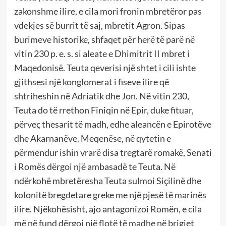
zakonshme ilire, e cila mori fronin mbretëror pas
vdekjes së burrit të saj, mbretit Agron. Sipas
burimeve historike, shfaqet për herë të parë në
vitin 230 p. e. s. si aleate e Dhimitrit II mbret i
Maqedonisë. Teuta qeverisi një shtet i cili ishte
gjithsesi një konglomerat i fiseve ilire që
shtriheshin në Adriatik dhe Jon. Në vitin 230,
Teuta do të rrethon Finiqin në Epir, duke fituar,
përveç thesarit të madh, edhe aleancën e Epirotëve
dhe Akarnanëve. Meqenëse, në qytetin e
përmendur ishin vrarë disa tregtarë romakë, Senati
i Romës dërgoi një ambasadë te Teuta. Në
ndërkohë mbretëresha Teuta sulmoi Siçilinë dhe
kolonitë bregdetare greke me një pjesë të marinës
ilire. Njëkohësisht, ajo antagonizoi Romën, e cila
më në fund dërgoi një flotë të madhe në brigjet