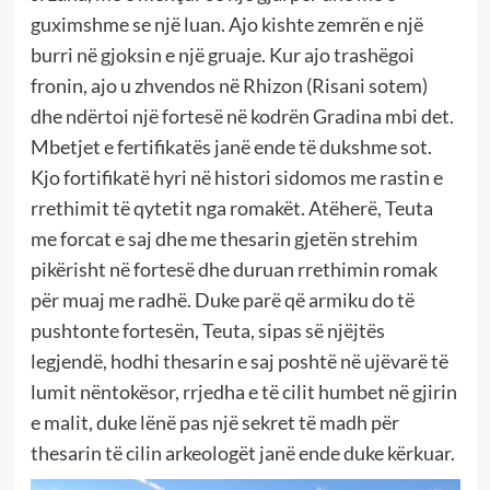
guximshme se një luan. Ajo kishte zemrën e një
burri në gjoksin e një gruaje. Kur ajo trashëgoi
fronin, ajo u zhvendos në Rhizon (Risani sotem)
dhe ndërtoi një fortesë në kodrën Gradina mbi det.
Mbetjet e fertifikatës janë ende të dukshme sot.
Kjo fortifikatë hyri në histori sidomos me rastin e
rrethimit të qytetit nga romakët. Atëherë, Teuta
me forcat e saj dhe me thesarin gjetën strehim
pikërisht në fortesë dhe duruan rrethimin romak
për muaj me radhë. Duke parë që armiku do të
pushtonte fortesën, Teuta, sipas së njëjtës
legjendë, hodhi thesarin e saj poshtë në ujëvarë të
lumit nëntokësor, rrjedha e të cilit humbet në gjirin
e malit, duke lënë pas një sekret të madh për
thesarin të cilin arkeologët janë ende duke kërkuar.