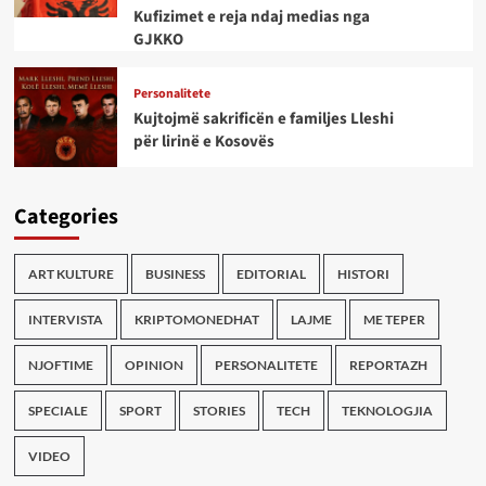
Kufizimet e reja ndaj medias nga
GJKKO
Personalitete
Kujtojmë sakrificën e familjes Lleshi
për lirinë e Kosovës
Categories
ART KULTURE
BUSINESS
EDITORIAL
HISTORI
INTERVISTA
KRIPTOMONEDHAT
LAJME
ME TEPER
NJOFTIME
OPINION
PERSONALITETE
REPORTAZH
SPECIALE
SPORT
STORIES
TECH
TEKNOLOGJIA
VIDEO