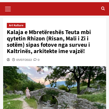
Primary
Menu
Art Kulture
Kalaja e Mbretëreshës Teuta mbi
qytetin Rhizon (Risan, Mali i Zi i
sotëm) sipas fotove nga surveu i
Kaltrinës, arkitekte ime vajzë!
05/07/2022
0