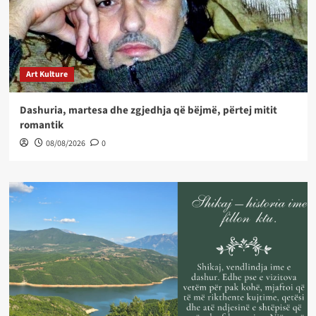
Art Kulture
Dashuria, martesa dhe zgjedhja që bëjmë, përtej mitit
romantik
08/08/2026
0