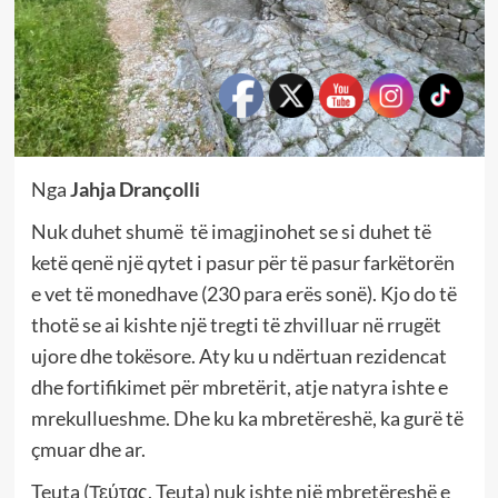
Nga
Jahja Drançolli
Nuk duhet shumë të imagjinohet se si duhet të
ketë qenë një qytet i pasur për të pasur farkëtorën
e vet të monedhave (230 para erës sonë). Kjo do të
thotë se ai kishte një tregti të zhvilluar në rrugët
ujore dhe tokësore. Aty ku u ndërtuan rezidencat
dhe fortifikimet për mbretërit, atje natyra ishte e
mrekullueshme. Dhe ku ka mbretëreshë, ka gurë të
çmuar dhe ar.
Teuta (Τεύτας, Teuta) nuk ishte një mbretëreshë e