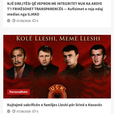
NJË DREJTËSI QË VEPRON ME INTEGRITET NUK KA ARSYE
T’I FRIKËSOHET TRANSPARENCËS — Kufizimet e reja ndaj
medias nga GJKKO
07/08/2026
0
Personalitete
Kujtojmë sakrificën e familjes Lleshi për lirinë e Kosovës
07/08/2026
0