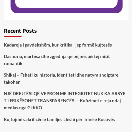
Recent Posts
Kadareja i pavdekshëm, kur kritika i jep formë kujtesës
Dashuria, martesa dhe zgjedhja që bëjmë, përtej mitit
romantik
Shikaj – Fshati ku historia, identiteti dhe natyra shqiptare
takohen
NJË DREJTËSI QË VEPRON ME INTEGRITET NUK KA ARSYE
T’I FRIKËSOHET TRANSPARENCËS — Kufizimet e reja ndaj
medias nga GJKKO
Kujtojmë sakrificën e familjes Lleshi për lirinë e Kosovës