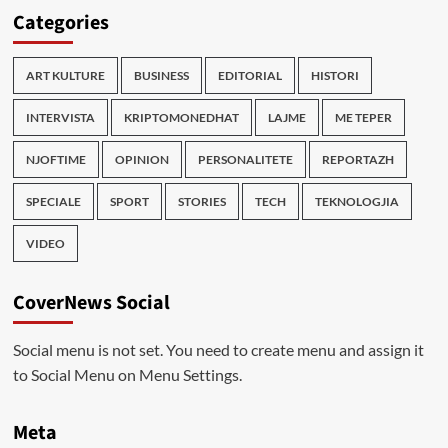
Categories
ART KULTURE
BUSINESS
EDITORIAL
HISTORI
INTERVISTA
KRIPTOMONEDHAT
LAJME
ME TEPER
NJOFTIME
OPINION
PERSONALITETE
REPORTAZH
SPECIALE
SPORT
STORIES
TECH
TEKNOLOGJIA
VIDEO
CoverNews Social
Social menu is not set. You need to create menu and assign it
to Social Menu on Menu Settings.
Meta