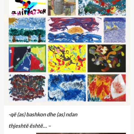
-që (as) bashkon dhe (as) ndan
thjeshtë është… –