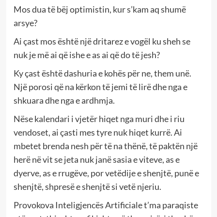
Mos dua të bëj optimistin, kur s’kam aq shumë
arsye?
Ai çast mos është një dritarez e vogël ku sheh se
nuk je më ai që ishe e as ai që do të jesh?
Ky çast është dashuria e kohës për ne, them unë.
Një porosi që na kërkon të jemi të lirë dhe nga e
shkuara dhe nga e ardhmja.
Nëse kalendari i vjetër hiqet nga muri dhe i riu
vendoset, ai çasti mes tyre nuk hiqet kurrë. Ai
mbetet brenda nesh për të na thënë, të paktën një
herë në vit se jeta nuk janë sasia e viteve, as e
dyerve, as e rrugëve, por vetëdije e shenjtë, punë e
shenjtë, shpresë e shenjtë si vetë njeriu.
Provokova Inteligjencës Artificiale t’ma paraqiste