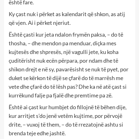
është fare.
Ky çast nuk i përket as kalendarit që shkon, as atij
që vjen. Ai i përket njeriut.
Është çasti kur jeta ndalon frymën paksa, – do të
thosha, – dhe mendon pa menduar, diçka mes
kujtesës dhe shpresës, një vagulli jete, ku koha
çuditërisht nuk ecën përpara, por ndam dhe të
shikon drejt e në sy, pavarësisht se nuk të pyet, por
duket se kërkon të dijë se çfarë do të marrësh me
vete dhe çfarë do të lësh pas? Dhe ka në atë çast si
kurrëkund falje pa fjalë dhe premtime pa zë.
Është ai çast kur humbjet do fillojnë të bëhen dije,
kur arritjet s’do jenë vetëm kujtime, por përvojë
drite, – vuxoj të them, – do të rrezatojnë ashtu si
brenda teje edhe jashtë.