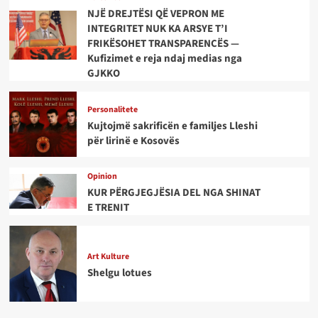
NJË DREJTËSI QË VEPRON ME
INTEGRITET NUK KA ARSYE T’I
FRIKËSOHET TRANSPARENCËS —
Kufizimet e reja ndaj medias nga
GJKKO
Personalitete
Kujtojmë sakrificën e familjes Lleshi
për lirinë e Kosovës
Opinion
KUR PËRGJEGJËSIA DEL NGA SHINAT
E TRENIT
Art Kulture
Shelgu lotues