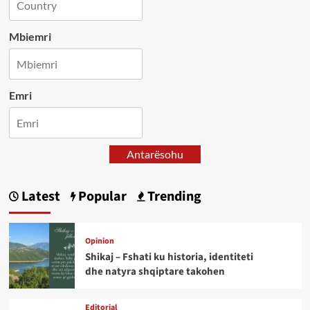
Mbiemri
Emri
Antarësohu
Latest
Popular
Trending
Opinion
Shikaj – Fshati ku historia, identiteti
dhe natyra shqiptare takohen
Editorial