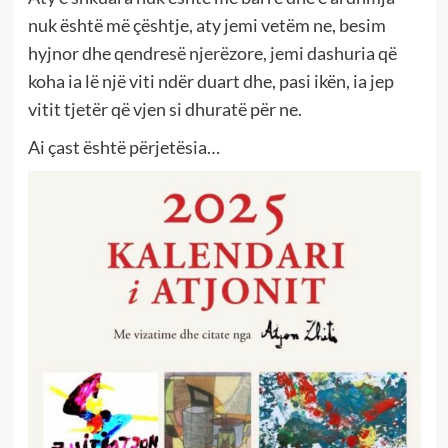
nuk është më çështje, aty jemi vetëm ne, besim
hyjnor dhe qendresë njerëzore, jemi dashuria që
koha ia lë një viti ndër duart dhe, pasi ikën, ia jep
vitit tjetër që vjen si dhuratë për ne.
Ai çast është përjetësia…