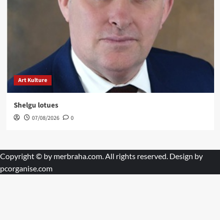
Art Kulture
Shelgu lotues
07/08/2026
0
Copyright © by
merbraha.com
. All rights reserved. Design by
pcorganise.com