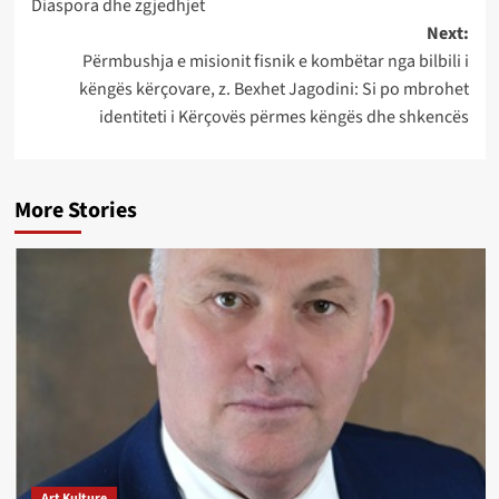
Diaspora dhe zgjedhjet
navigation
Next:
Përmbushja e misionit fisnik e kombëtar nga bilbili i
këngës kërçovare, z. Bexhet Jagodini: Si po mbrohet
identiteti i Kërçovës përmes këngës dhe shkencës
More Stories
Art Kulture