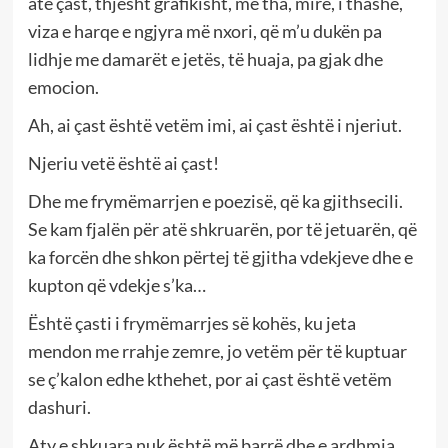
atë çast, thjesht grafikisht, më tha, mirë, i thashë,
viza e harqe e ngjyra më nxori, që m’u dukën pa
lidhje me damarët e jetës, të huaja, pa gjak dhe
emocion.
Ah, ai çast është vetëm imi, ai çast është i njeriut.
Njeriu vetë është ai çast!
Dhe me frymëmarrjen e poezisë, që ka gjithsecili.
Se kam fjalën për atë shkruarën, por të jetuarën, që
ka forcën dhe shkon përtej të gjitha vdekjeve dhe e
kupton që vdekje s’ka…
Është çasti i frymëmarrjes së kohës, ku jeta
mendon me rrahje zemre, jo vetëm për të kuptuar
se ç’kalon edhe kthehet, por ai çast është vetëm
dashuri.
Aty e shkuara nuk është më barrë dhe e ardhmja