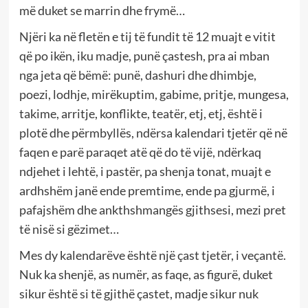
më duket se marrin dhe frymë…
Njëri ka në fletën e tij të fundit të 12 muajt e vitit
që po ikën, iku madje, punë çastesh, pra ai mban
nga jeta që bëmë: punë, dashuri dhe dhimbje,
poezi, lodhje, mirëkuptim, gabime, pritje, mungesa,
takime, arritje, konflikte, teatër, etj, etj, është i
plotë dhe përmbyllës, ndërsa kalendari tjetër që në
faqen e parë paraqet atë që do të vijë, ndërkaq
ndjehet i lehtë, i pastër, pa shenja tonat, muajt e
ardhshëm janë ende premtime, ende pa gjurmë, i
pafajshëm dhe ankthshmangës gjithsesi, mezi pret
të nisë si gëzimet…
Mes dy kalendarëve është një çast tjetër, i veçantë.
Nuk ka shenjë, as numër, as faqe, as figurë, duket
sikur është si të gjithë çastet, madje sikur nuk