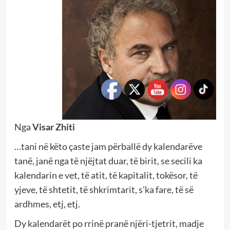
Nga
Visar Zhiti
…tani në këto çaste jam përballë dy kalendarëve
tanë, janë nga të njëjtat duar, të birit, se secili ka
kalendarin e vet, të atit, të kapitalit, tokësor, të
yjeve, të shtetit, të shkrimtarit, s’ka fare, të së
ardhmes, etj, etj.
Dy kalendarët po rrinë pranë njëri-tjetrit, madje