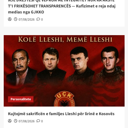
NJË DREJTËSI QË VEPRON ME INTEGRITET NUK KA ARSYE
T’I FRIKËSOHET TRANSPARENCËS — Kufizimet e reja ndaj
medias nga GJKKO
07/08/2026
0
Personalitete
Kujtojmë sakrificën e familjes Lleshi për lirinë e Kosovës
07/08/2026
0