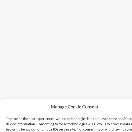
Manage Cookie Consent
To provide the best experiences, we use technologies like cookies to store and/or a
device information. Consenting to these technologies will allow us to process data 
browsing behaviour or unique IDs on this site. Not consenting or withdrawing cons