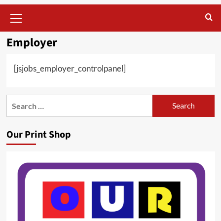
Primary
Menu
Employer
[jsjobs_employer_controlpanel]
Search
for:
Our Print Shop