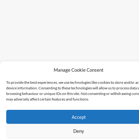
Manage Cookie Consent
To provide the best experiences, we use technologies like cookies to store and/or a
device information. Consenting to these technologies will allow us to process data 
browsing behaviour or unique IDs on this site. Not consenting or withdrawing cons
may adversely affect certain features and functions.
Accept
Deny