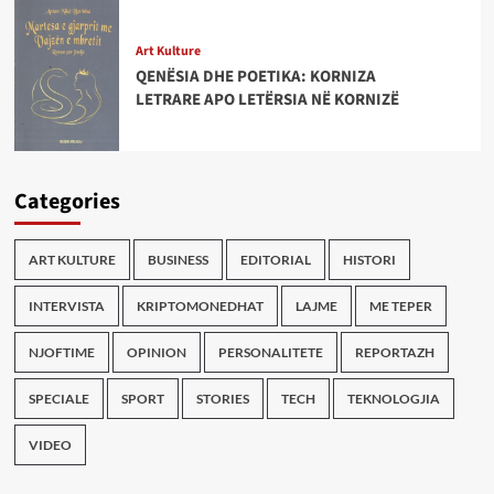
Art Kulture
QENËSIA DHE POETIKA: KORNIZA
LETRARE APO LETËRSIA NË KORNIZË
Categories
ART KULTURE
BUSINESS
EDITORIAL
HISTORI
INTERVISTA
KRIPTOMONEDHAT
LAJME
ME TEPER
NJOFTIME
OPINION
PERSONALITETE
REPORTAZH
SPECIALE
SPORT
STORIES
TECH
TEKNOLOGJIA
VIDEO