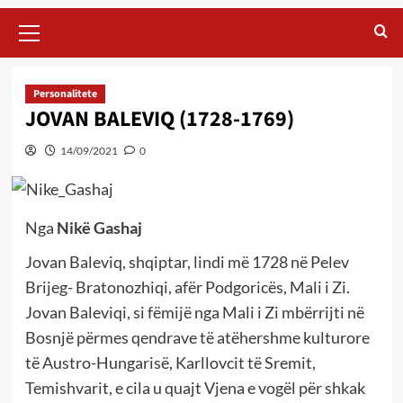
Primary
Menu
Personalitete
JOVAN BALEVIQ (1728-1769)
14/09/2021
0
Nga
Nikë Gashaj
Jovan Baleviq, shqiptar, lindi më 1728 në Pelev
Brijeg- Bratonozhiqi, afër Podgoricës, Mali i Zi.
Jovan Baleviqi, si fëmijë nga Mali i Zi mbërrijti në
Bosnjë përmes qendrave të atëhershme kulturore
të Austro-Hungarisë, Karllovcit të Sremit,
Temishvarit, e cila u quajt Vjena e vogël për shkak