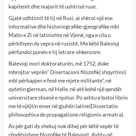
kapitenit dhe majorit të ushtrisë ruse.
Gjatë udhtimit të tij në Rusi, ai shkroi një ese
informative dhe historiografike-gjeografike mbi
Malin e Zi në latinishte në Vjenë, nga e cila u
përkthyen dy vepra në rusisht. Me këtë Baleviqi
përfundoi punën e tij letrare-shkencore.
Baleviqi mori doktoraturën, më 1752, duke
mbrojtur veprën” Disertacioni filozofik( shqyrtimi)
mbi përhapjen e fesë me mjete militante”, në
qytetin gjerman, në Halle, në atë kohë një qendër
universitare shumë e njohur. Po ashtu e botoi librin
me të njëjtin emer në gjuhën latine(Dissertatio
philosophica de propagatione religionis armatra).
As për gati dy shekuj nuk dihej për këtë vepër të
rëndësishme filozofike të Baleviqit. Ashtu që