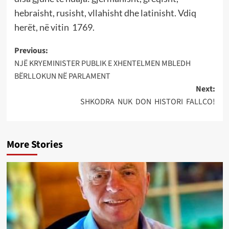
hebraisht, rusisht, vllahisht dhe latinisht. Vdiq
herët, në vitin 1769.
Post
Previous:
NJË KRYEMINISTER PUBLIK E XHENTELMEN MBLEDH
navigation
BËRLLOKUN NË PARLAMENT
Next:
SHKODRA NUK DON HISTORI FALLCO!
More Stories