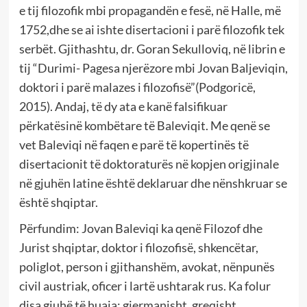
e tij filozofik mbi propagandën e fesë, në Halle, më
1752,dhe se ai ishte disertacioni i parë filozofik tek
serbët. Gjithashtu, dr. Goran Sekulloviq, në librin e
tij “Durimi- Pagesa njerëzore mbi Jovan Baljeviqin,
doktori i parë malazes i filozofisë”(Podgoricë,
2015). Andaj, të dy ata e kanë falsifikuar
përkatësinë kombëtare të Baleviqit. Me qenë se
vet Baleviqi në faqen e parë të kopertinës të
disertacionit të doktoraturës në kopjen origjinale
në gjuhën latine është deklaruar dhe nënshkruar se
është shqiptar.
Përfundim: Jovan Baleviqi ka qenë Filozof dhe
Jurist shqiptar, doktor i filozofisë, shkencëtar,
poliglot, person i gjithanshëm, avokat, nënpunës
civil austriak, oficer i lartë ushtarak rus. Ka folur
disa gjuhë të huaja: gjermanisht, greqisht,