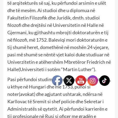
të arqitekturës së saj, ku përfundoi arsimin e ulët
dhe të mesëm. Ai studioi dhe u diplomua në
Fakultetin Filozofik dhe Juridik, dmth. studioi
filozofi dhe drejtësi në Universitetin në Halle në
Gjermani, ku gjithashtu mbrojti doktoraturën e tij
në filozofi, më 1752. Baleviqi mori doktoraturën e
tij shumë heret, domethënë në moshën 24 vjeçare,
pasi më shumë se nëntë vjet kaloi duke studiuar në
Univerzitetin e atëhershëm Mbretëror Friedrich në
Halle(Universiteti i sotëm “Martin Luther”).
Pasi përfundoi studimet dhe mbrojti doktoraturën,
u kthye në Hungari dhe me 1753, punoi si
noter(avokat) dhe agjutant ushtarak, ndërsa në
Karllovac të Sremit si shef policie dhe Sekretar i
Administratës së qytetit. Ai përfundoi karrierën e
tij profesionale në Rusi si oficer me gradën e