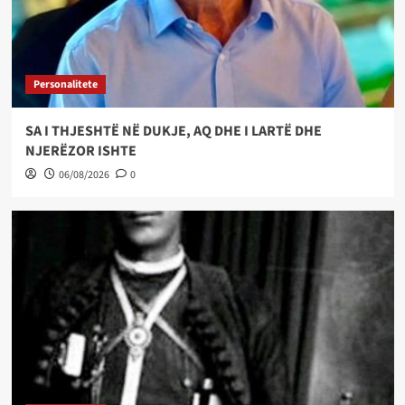
Personalitete
SA I THJESHTË NË DUKJE, AQ DHE I LARTË DHE
NJERËZOR ISHTE
06/08/2026
0