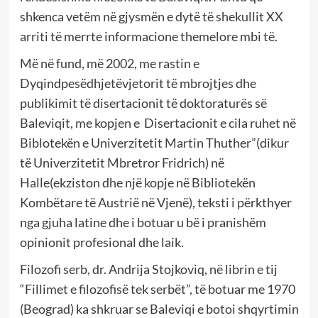
shkenca vetëm në gjysmën e dytë të shekullit XX
arriti të merrte informacione themelore mbi të.
Më në fund, më 2002, me rastin e
Dyqindpesëdhjetëvjetorit të mbrojtjes dhe
publikimit të disertacionit të doktoraturës së
Baleviqit, me kopjen e Disertacionit e cila ruhet në
Biblotekën e Univerzitetit Martin Thuther”(dikur
të Univerzitetit Mbretror Fridrich) në
Halle(ekziston dhe një kopje në Bibliotekën
Kombëtare të Austrië në Vjenë), teksti i përkthyer
nga gjuha latine dhe i botuar u bë i pranishëm
opinionit profesional dhe laik.
Filozofi serb, dr. Andrija Stojkoviq, në librin e tij
“Fillimet e filozofisë tek serbët”, të botuar me 1970
(Beograd) ka shkruar se Baleviqi e botoi shqyrtimin