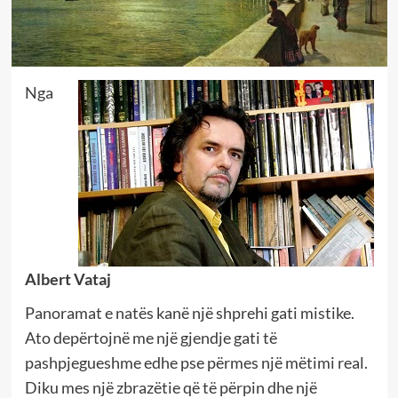
Nga
Albert Vataj
Panoramat e natës kanë një shprehi gati mistike.
Ato depërtojnë me një gjendje gati të
pashpjegueshme edhe pse përmes një mëtimi real.
Diku mes një zbrazëtie që të përpin dhe një