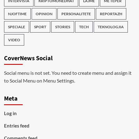
INTERVISTA
KRIPTOMONEDHAT
LAJME
ME TEPER
NJOFTIME
OPINION
PERSONALITETE
REPORTAZH
SPECIALE
SPORT
STORIES
TECH
TEKNOLOGJIA
VIDEO
CoverNews Social
Social menu is not set. You need to create menu and assign it
to Social Menu on Menu Settings.
Meta
Log in
Entries feed
Comments feed