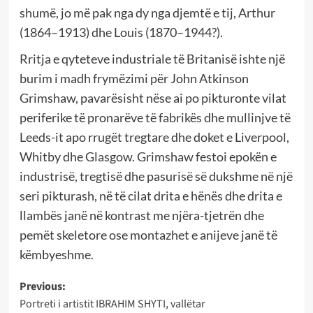
shumë, jo më pak nga dy nga djemtë e tij, Arthur
(1864–1913) dhe Louis (1870–1944?).
Rritja e qyteteve industriale të Britanisë ishte një
burim i madh frymëzimi për John Atkinson
Grimshaw, pavarësisht nëse ai po pikturonte vilat
periferike të pronarëve të fabrikës dhe mullinjve të
Leeds-it apo rrugët tregtare dhe doket e Liverpool,
Whitby dhe Glasgow. Grimshaw festoi epokën e
industrisë, tregtisë dhe pasurisë së dukshme në një
seri pikturash, në të cilat drita e hënës dhe drita e
llambës janë në kontrast me njëra-tjetrën dhe
pemët skeletore ose montazhet e anijeve janë të
këmbyeshme.
Post
Previous:
Portreti i artistit IBRAHIM SHYTI, vallëtar
navigation