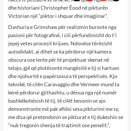
dhe historiani Christopher Ëood në pikturën
Victorian një “piktor i shquar dhe imagjinar”.
Dashuria e Grimshaw për realizmin buronte nga
pasioni për fotografinë, i cili përfundimisht do t’i
jepej vetes procesit krijues. Ndonëse tërësisht
autodidakt, ai dihet se ka përdorur një kamera
obscura ose lente për të projektuar skenat në
telajo, gjë që plotësonte mangësitë e tij si hartues
dhe njohuritë e papërsosura të perspektivës. Kjo
teknikë, të cilën Caravaggio dhe Vermeer mund ta
kenë përdorur gjithashtu, u dënua nga një numër
bashkëkohësish të tij, të cilët besonin se ajo
demonstronte më pak aftësi sesa pikturimi me sy,
me disa që pretendonin se pikturat e tij dukeshin se
“nuk tregonin shenja të trajtimit ose penelit.”,