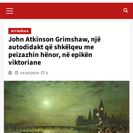
Primary
Menu
Art Kulture
John Atkinson Grimshaw, një
autodidakt që shkëlqeu me
peizazhin hënor, në epikën
viktoriane
14/10/2024
0