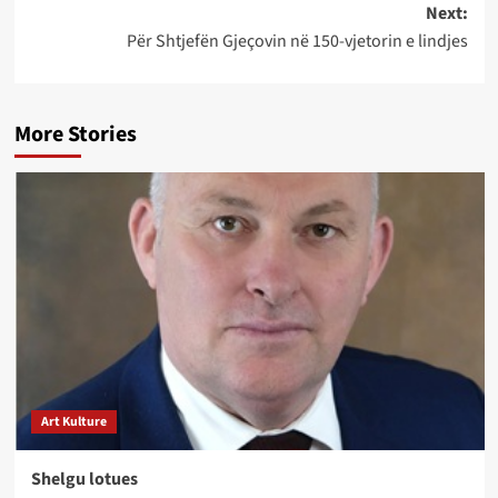
Next:
Për Shtjefën Gjeçovin në 150-vjetorin e lindjes
More Stories
Art Kulture
Shelgu lotues