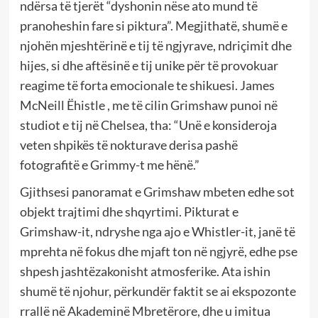
ndërsa të tjerët “dyshonin nëse ato mund të
pranoheshin fare si piktura”. Megjithatë, shumë e
njohën mjeshtërinë e tij të ngjyrave, ndriçimit dhe
hijes, si dhe aftësinë e tij unike për të provokuar
reagime të forta emocionale te shikuesi. James
McNeill Ëhistle , me të cilin Grimshaw punoi në
studiot e tij në Chelsea, tha: “Unë e konsideroja
veten shpikës të nokturave derisa pashë
fotografitë e Grimmy-t me hënë.”
Gjithsesi panoramat e Grimshaw mbeten edhe sot
objekt trajtimi dhe shqyrtimi. Pikturat e
Grimshaw-it, ndryshe nga ajo e Whistler-it, janë të
mprehta në fokus dhe mjaft ton në ngjyrë, edhe pse
shpesh jashtëzakonisht atmosferike. Ata ishin
shumë të njohur, përkundër faktit se ai ekspozonte
rrallë në Akademinë Mbretërore, dhe u imitua