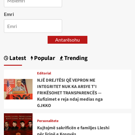
Emri
Antarësohu
Latest
Popular
Trending
Editorial
NJË DREJTËSI QË VEPRON ME
INTEGRITET NUK KA ARSYE T’I
FRIKËSOHET TRANSPARENCËS —
Kufizimet e reja ndaj medias nga
GJKKO
Personalitete
Kujtojmë sakrificën e familjes Lleshi
për lirinë e Kosovës