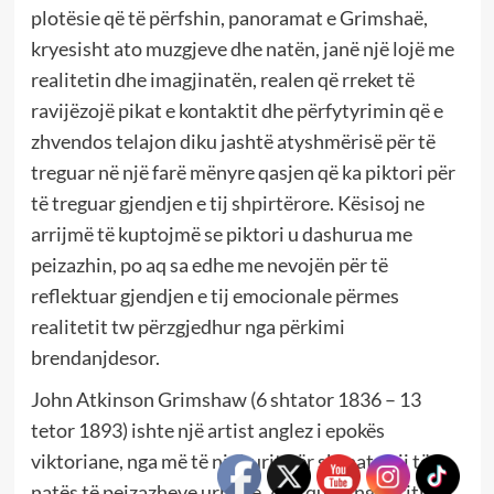
plotësie që të përfshin, panoramat e Grimshaë,
kryesisht ato muzgjeve dhe natën, janë një lojë me
realitetin dhe imagjinatën, realen që rreket të
ravijëzojë pikat e kontaktit dhe përfytyrimin që e
zhvendos telajon diku jashtë atyshmërisë për të
treguar në një farë mënyre qasjen që ka piktori për
të treguar gjendjen e tij shpirtërore. Kësisoj ne
arrijmë të kuptojmë se piktori u dashurua me
peizazhin, po aq sa edhe me nevojën për të
reflektuar gjendjen e tij emocionale përmes
realitetit tw përzgjedhur nga përkimi
brendanjdesor.
John Atkinson Grimshaw (6 shtator 1836 – 13
tetor 1893) ishte një artist anglez i epokës
viktoriane, nga më të njohurit për skenat e tij të
natës të peizazheve urbane. Ai u quajt nga kritiku