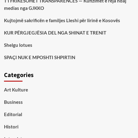
T’I FRIKËSOHET TRANSPARENCËS — Kufizimet e reja ndaj
medias nga GJKKO
Kujtojmë sakrificën e familjes Lleshi për lirinë e Kosovës
KUR PËRGJEGJËSIA DEL NGA SHINAT E TRENIT
Shelgu lotues
SPAÇI NUK E MPOSHTI SHPIRTIN
Categories
Art Kulture
Business
Editorial
Histori