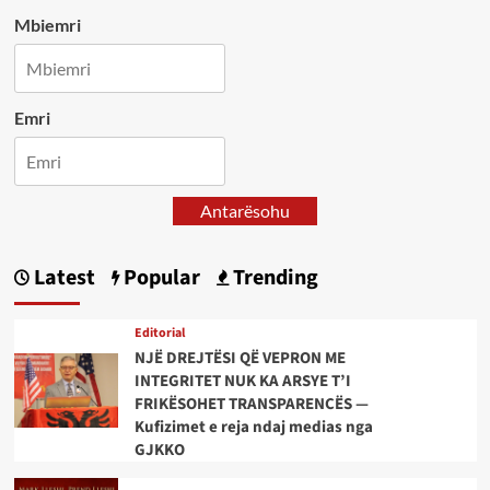
Mbiemri
Emri
Antarësohu
Latest
Popular
Trending
Editorial
NJË DREJTËSI QË VEPRON ME
INTEGRITET NUK KA ARSYE T’I
FRIKËSOHET TRANSPARENCËS —
Kufizimet e reja ndaj medias nga
GJKKO