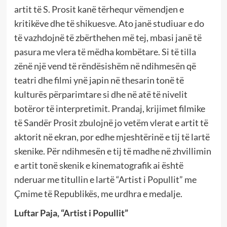
artit të S. Prosit kanë tërhequr vëmendjen e
kritikëve dhe të shikuesve. Ato janë studiuar e do
të vazhdojnë të zbërthehen më tej, mbasi janë të
pasura me vlera të mëdha kombëtare. Si të tilla
zënë një vend të rëndësishëm në ndihmesën që
teatri dhe filmi ynë japin në thesarin tonë të
kulturës përparimtare si dhe në atë të nivelit
botëror të interpretimit. Prandaj, krijimet filmike
të Sandër Prosit zbulojnë jo vetëm vlerat e artit të
aktorit në ekran, por edhe mjeshtërinë e tij të lartë
skenike. Për ndihmesën e tij të madhe në zhvillimin
e artit tonë skenik e kinematografik ai është
nderuar me titullin e lartë “Artist i Popullit” me
Çmime të Republikës, me urdhra e medalje.
Luftar Paja, “Artist i Popullit”