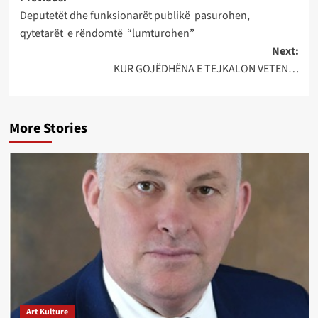
Post
Deputetët dhe funksionarët publikë pasurohen,
navigation
qytetarët e rëndomtë “lumturohen”
Next:
KUR GOJËDHËNA E TEJKALON VETEN…
More Stories
Art Kulture