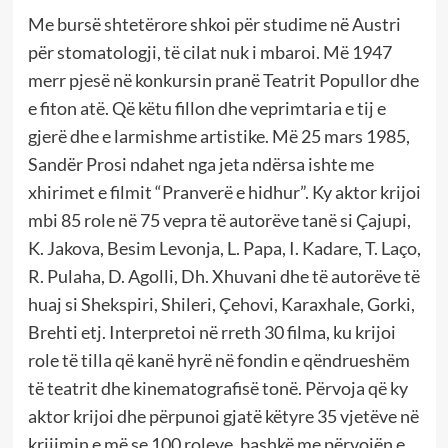
Me bursë shtetërore shkoi për studime në Austri
për stomatologji, të cilat nuk i mbaroi. Më 1947
merr pjesë në konkursin pranë Teatrit Popullor dhe
e fiton atë. Që këtu fillon dhe veprimtaria e tij e
gjerë dhe e larmishme artistike. Më 25 mars 1985,
Sandër Prosi ndahet nga jeta ndërsa ishte me
xhirimet e filmit “Pranverë e hidhur”. Ky aktor krijoi
mbi 85 role në 75 vepra të autorëve tanë si Çajupi,
K. Jakova, Besim Levonja, L. Papa, I. Kadare, T. Laço,
R. Pulaha, D. Agolli, Dh. Xhuvani dhe të autorëve të
huaj si Shekspiri, Shileri, Çehovi, Karaxhale, Gorki,
Brehti etj. Interpretoi në rreth 30 filma, ku krijoi
role të tilla që kanë hyrë në fondin e qëndrueshëm
të teatrit dhe kinematografisë tonë. Përvoja që ky
aktor krijoi dhe përpunoi gjatë këtyre 35 vjetëve në
krijimin e më se 100 roleve, bashkë me përvojën e