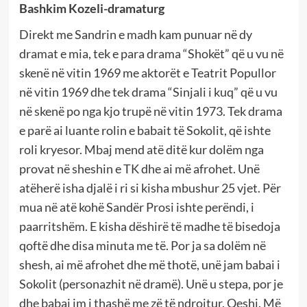
Bashkim Kozeli-dramaturg
Direkt me Sandrin e madh kam punuar në dy
dramat e mia, tek e para drama “Shokët” që u vu në
skenë në vitin 1969 me aktorët e Teatrit Popullor
në vitin 1969 dhe tek drama “Sinjali i kuq” që u vu
në skenë po nga kjo trupë në vitin 1973. Tek drama
e parë ai luante rolin e babait të Sokolit, që ishte
roli kryesor. Mbaj mend atë ditë kur dolëm nga
provat në sheshin e TK dhe ai më afrohet. Unë
atëherë isha djalë i ri si kisha mbushur 25 vjet. Për
mua në atë kohë Sandër Prosi ishte perëndi, i
paarritshëm. E kisha dëshirë të madhe të bisedoja
qoftë dhe disa minuta me të. Por ja sa dolëm në
shesh, ai më afrohet dhe më thotë, unë jam babai i
Sokolit (personazhit në dramë). Unë u stepa, por je
dhe babai im i thashë me zë të ndrojtur. Qeshi. Më