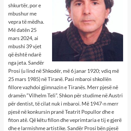
shkurtër, por e
mbushur me
vepra të mëdha.
Më datën 25
mars 2024, ai
mbushi 39 vjet
që është ndarë
nga jeta. Sandër
Prosi (u lind në Shkodër, më 6 janar 1920; vdiq më
25 mars 1985) në Tiranë. Pasi mbaroi shkollën
fillore vazhdoi gjimnazin e Tiranës. Merr pjesë në
dramën “Vilhelm Teli”. Shkon për studime në Austri
për dentist, të cilat nuk i mbaroi. Më 1947-n merr
pjesë në konkursin pranë Teatrit Popullor dhe e
fiton atë. Që këtu fillon dhe veprimtaria e tij e gjerë
dhe e larmishme artistike. Sandër Prosi bën pjesë