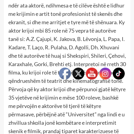
ndër ata aktorë, ndihmesa e të cilëve është e lidhur
me krijimin e artit tonë profesionist të skenës dhe
ekranit, si dhe me arritjet e tyre më të shënuara. Ky
aktor krijoi mbi 85 role në 75 vepra të autorëve
tanë si: A.Z. Çajupi, K. Jakova, B. Lëvonja, L. Papa, I.
Kadare, T. Laço, R. Pulaha, D. Agolli, Dh. Xhuvani
dhe të autorëve të huaj si Shekspiri, Shileri, Çehovi,
Karaxhale, Gorki, Brehti etj. Interpretoi në rreth 30
filma, ku krijoi role të tilla që kanë hyrë në fondin e
qëndrueshëm të teatrit dhe kinematografisë tonë.
Përvoja që ky aktor krijoi dhe përpunoi gjatë këtyre
35 vjetëve në krijimin e mëse 100 roleve, bashkë
me përvojën e aktorëve të tjerë të këtyre
përmasave, përbëjnë atë “Universitet” nga lindi e u
zhvillua shkolla jonë kombëtare e interpretimit
skenik e filmik, prandaj tiparet karakterizuese të