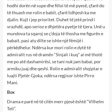
hodhi dorën në supe dhe filloi të më pyesë, çfarë do
të thuash me rolin e babit, çfarë lidhjesh ka me
djalin. Kujt i jep prioritet. Duhet të jetë prind i
vrazhdë, apo serioz e dhjetëra pyetje të tjera. Unë u
mundova ta sqaroj se ç’doja të thosha me figurën e
babait, pasi aty dilte se ishte një fëmijë i
përkëdhelur. Ndërsa kur mori rolin e dytë të
admiralit rus në dramën “Sinjali i kuq” ai më thotë
me po atë dashamirësi, se tani nuk jam babai, por
armiku juaj dhe qeshi. Rolin e admiralit shqiptar e
luajti Pjetër Gjoka, ndërsa regjisor ishte Pirro
Mani.
Box
Drama e parë në të cilën merr pjesë është “Vilhelm
Teli”.