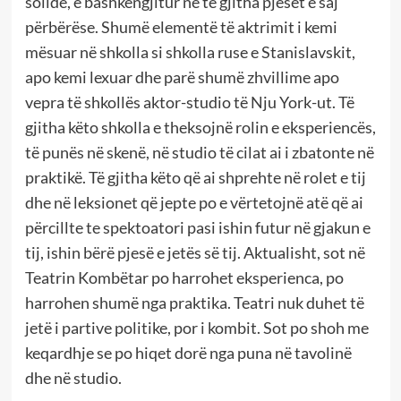
solide, e bashkëngjitur në të gjitha pjesët e saj
përbërëse. Shumë elementë të aktrimit i kemi
mësuar në shkolla si shkolla ruse e Stanislavskit,
apo kemi lexuar dhe parë shumë zhvillime apo
vepra të shkollës aktor-studio të Nju York-ut. Të
gjitha këto shkolla e theksojnë rolin e eksperiencës,
të punës në skenë, në studio të cilat ai i zbatonte në
praktikë. Të gjitha këto që ai shprehte në rolet e tij
dhe në leksionet që jepte po e vërtetojnë atë që ai
përcillte te spektoatori pasi ishin futur në gjakun e
tij, ishin bërë pjesë e jetës së tij. Aktualisht, sot në
Teatrin Kombëtar po harrohet eksperienca, po
harrohen shumë nga praktika. Teatri nuk duhet të
jetë i partive politike, por i kombit. Sot po shoh me
keqardhje se po hiqet dorë nga puna në tavolinë
dhe në studio.