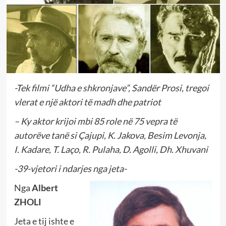
-Tek filmi “Udha e shkronjave”, Sandër Prosi, tregoi
vlerat e një aktori të madh dhe patriot
– Ky aktor krijoi mbi 85 role në 75 vepra të
autorëve tanë si Çajupi, K. Jakova, Besim Levonja,
I. Kadare, T. Laço, R. Pulaha, D. Agolli, Dh. Xhuvani
-39-vjetori i ndarjes nga jeta-
Nga
Albert
ZHOLI
Jeta e tij ishte e