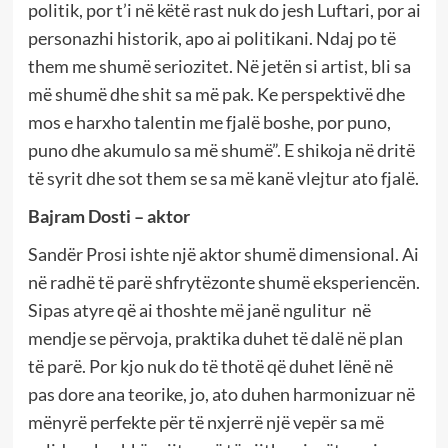
politik, por t’i në këtë rast nuk do jesh Luftari, por ai
personazhi historik, apo ai politikani. Ndaj po të
them me shumë seriozitet. Në jetën si artist, bli sa
më shumë dhe shit sa më pak. Ke perspektivë dhe
mos e harxho talentin me fjalë boshe, por puno,
puno dhe akumulo sa më shumë”. E shikoja në dritë
të syrit dhe sot them se sa më kanë vlejtur ato fjalë.
Bajram Dosti – aktor
Sandër Prosi ishte një aktor shumë dimensional. Ai
në radhë të parë shfrytëzonte shumë eksperiencën.
Sipas atyre që ai thoshte më janë ngulitur në
mendje se përvoja, praktika duhet të dalë në plan
të parë. Por kjo nuk do të thotë që duhet lënë në
pas dore ana teorike, jo, ato duhen harmonizuar në
mënyrë perfekte për të nxjerrë një vepër sa më