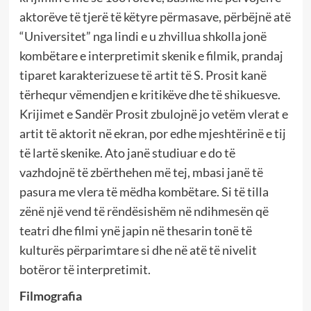
aktorëve të tjerë të këtyre përmasave, përbëjnë atë
“Universitet” nga lindi e u zhvillua shkolla jonë
kombëtare e interpretimit skenik e filmik, prandaj
tiparet karakterizuese të artit të S. Prosit kanë
tërhequr vëmendjen e kritikëve dhe të shikuesve.
Krijimet e Sandër Prosit zbulojnë jo vetëm vlerat e
artit të aktorit në ekran, por edhe mjeshtërinë e tij
të lartë skenike. Ato janë studiuar e do të
vazhdojnë të zbërthehen më tej, mbasi janë të
pasura me vlera të mëdha kombëtare. Si të tilla
zënë një vend të rëndësishëm në ndihmesën që
teatri dhe filmi ynë japin në thesarin tonë të
kulturës përparimtare si dhe në atë të nivelit
botëror të interpretimit.
Filmografia