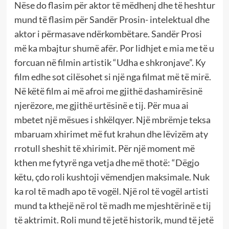
Nëse do flasim për aktor të mëdhenj dhe të heshtur
mund të flasim për Sandër Prosin- intelektual dhe
aktor i përmasave ndërkombëtare. Sandër Prosi
më ka mbajtur shumë afër. Por lidhjet e mia me të u
forcuan në filmin artistik “Udha e shkronjave”. Ky
film edhe sot cilësohet si një nga filmat më të mirë.
Në këtë film ai më afroi me gjithë dashamirësinë
njerëzore, me gjithë urtësinë e tij. Për mua ai
mbetet një mësues i shkëlqyer. Një mbrëmje teksa
mbaruam xhirimet më fut krahun dhe lëvizëm aty
rrotull sheshit të xhirimit. Për një moment më
kthen me fytyrë nga vetja dhe më thotë: “Dëgjo
këtu, çdo roli kushtoji vëmendjen maksimale. Nuk
ka rol të madh apo të vogël. Një rol të vogël artisti
mund ta kthejë në rol të madh me mjeshtërinë e tij
të aktrimit. Roli mund të jetë historik, mund të jetë