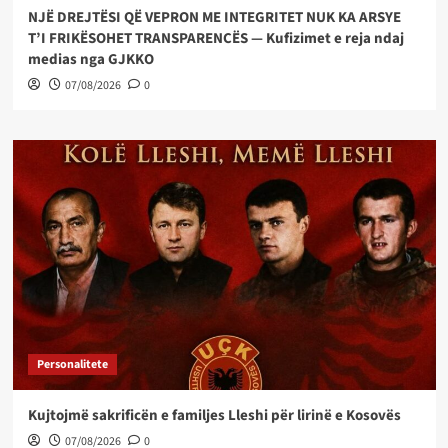
NJË DREJTËSI QË VEPRON ME INTEGRITET NUK KA ARSYE
T’I FRIKËSOHET TRANSPARENCËS — Kufizimet e reja ndaj
medias nga GJKKO
07/08/2026
0
Personalitete
Kujtojmë sakrificën e familjes Lleshi për lirinë e Kosovës
07/08/2026
0