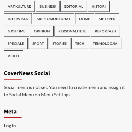
ART KULTURE
BUSINESS
EDITORIAL
HISTORI
INTERVISTA
KRIPTOMONEDHAT
LAJME
ME TEPER
NJOFTIME
OPINION
PERSONALITETE
REPORTAZH
SPECIALE
SPORT
STORIES
TECH
TEKNOLOGJIA
VIDEO
CoverNews Social
Social menu is not set. You need to create menu and assign it
to Social Menu on Menu Settings.
Meta
Log in