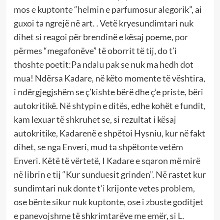
mos e kuptonte “helmin e parfumosur alegorik”, ai
guxoi ta ngrejë në art. . Vetë kryesundimtari nuk
dihet si reagoi për brendinë e kësaj poeme, por
përmes “megafonëve” të oborrit të tij, do t’i
thoshte poetit:Pa ndalu pak se nuk ma hedh dot
mua! Ndërsa Kadare, në këto momente të vështira,
i ndërgjegjshëm se ç’kishte bërë dhe ç’e priste, bëri
autokritikë. Në shtypin e ditës, edhe kohët e fundit,
kam lexuar të shkruhet se, si rezultat i kësaj
autokritike, Kadarenë e shpëtoi Hysniu, kur në fakt
dihet, se nga Enveri, mud ta shpëtonte vetëm
Enveri. Këtë të vërtetë, I Kadare e sqaron më mirë
në librin e tij “Kur sunduesit grinden”. Në rastet kur
sundimtari nuk donte t’i krijonte vetes problem,
ose bënte sikur nuk kuptonte, ose i zbuste goditjet
e panevojshme të shkrimtarëve me emër, si L.