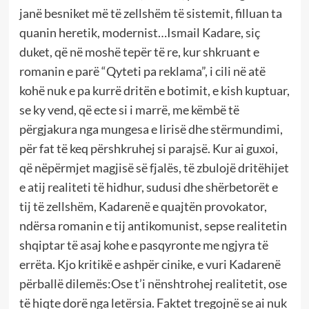
janë besniket më të zellshëm të sistemit, filluan ta
quanin heretik, modernist…Ismail Kadare, siç
duket, që në moshë tepër të re, kur shkruant e
romanin e parë “Qyteti pa reklama”, i cili në atë
kohë nuk e pa kurrë dritën e botimit, e kish kuptuar,
se ky vend, që ecte si i marrë, me këmbë të
përgjakura nga mungesa e lirisë dhe stërmundimi,
për fat të keq përshkruhej si parajsë. Kur ai guxoi,
që nëpërmjet magjisë së fjalës, të zbulojë dritëhijet
e atij realiteti të hidhur, sudusi dhe shërbetorët e
tij të zellshëm, Kadarenë e quajtën provokator,
ndërsa romanin e tij antikomunist, sepse realitetin
shqiptar të asaj kohe e pasqyronte me ngjyra të
errëta. Kjo kritikë e ashpër cinike, e vuri Kadarenë
përballë dilemës:Ose t’i nënshtrohej realitetit, ose
të hiqte dorë nga letërsia. Faktet tregojnë se ai nuk