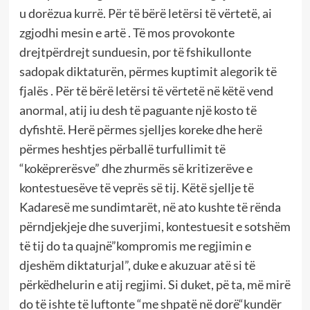
u dorëzua kurrë. Për të bërë letërsi të vërtetë, ai
zgjodhi mesin e artë . Të mos provokonte
drejtpërdrejt sunduesin, por të fshikullonte
sadopak diktaturën, përmes kuptimit alegorik të
fjalës . Për të bërë letërsi të vërtetë në këtë vend
anormal, atij iu desh të paguante një kosto të
dyfishtë. Herë përmes sjelljes koreke dhe herë
përmes heshtjes përballë turfullimit të
“kokëprerësve” dhe zhurmës së kritizerëve e
kontestuesëve të veprës së tij. Këtë sjellje të
Kadaresë me sundimtarët, në ato kushte të rënda
përndjekjeje dhe suverjimi, kontestuesit e sotshëm
të tij do ta quajnë”kompromis me regjimin e
djeshëm diktaturjal”, duke e akuzuar atë si të
përkëdhelurin e atij regjimi. Si duket, pë ta, më mirë
do të ishte të luftonte “me shpatë në dorë“kundër