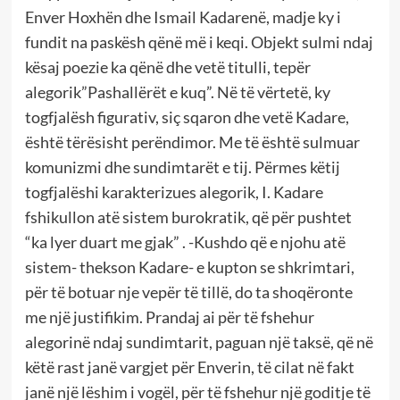
Enver Hoxhën dhe Ismail Kadarenë, madje ky i
fundit na paskësh qënë më i keqi. Objekt sulmi ndaj
kësaj poezie ka qënë dhe vetë titulli, tepër
alegorik”Pashallërët e kuq”. Në të vërtetë, ky
togfjalësh figurativ, siç sqaron dhe vetë Kadare,
është tërësisht perëndimor. Me të është sulmuar
komunizmi dhe sundimtarët e tij. Përmes këtij
togfjalëshi karakterizues alegorik, I. Kadare
fshikullon atë sistem burokratik, që për pushtet
“ka lyer duart me gjak” . -Kushdo që e njohu atë
sistem- thekson Kadare- e kupton se shkrimtari,
për të botuar nje vepër të tillë, do ta shoqëronte
me një justifikim. Prandaj ai për të fshehur
alegorinë ndaj sundimtarit, paguan një taksë, që në
këtë rast janë vargjet për Enverin, të cilat në fakt
janë një lëshim i vogël, për të fshehur një goditje të