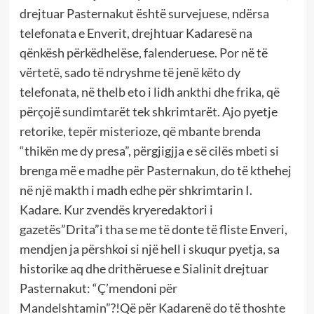
drejtuar Pasternakut është survejuese, ndërsa
telefonata e Enverit, drejhtuar Kadaresë na
qënkësh përkëdhelëse, falenderuese. Por në të
vërtetë, sado të ndryshme të jenë këto dy
telefonata, në thelb eto i lidh ankthi dhe frika, që
përçojë sundimtarët tek shkrimtarët. Ajo pyetje
retorike, tepër misterioze, që mbante brenda
“thikën me dy presa”, përgjigjja e së cilës mbeti si
brenga më e madhe për Pasternakun, do të kthehej
në një makth i madh edhe për shkrimtarin I.
Kadare. Kur zvendës kryeredaktori i
gazetës”Drita”i tha se me të donte të fliste Enveri,
mendjen ja përshkoi si një hell i skuqur pyetja, sa
historike aq dhe drithëruese e Sialinit drejtuar
Pasternakut: “Ç’mendoni për
Mandelshtamin”?!Që për Kadarenë do të thoshte