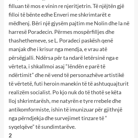
filluan të mos e vinin re njeritjetrin. Të njëjtën gjë
filloi të bënte edhe Enveri me shkrimtarët e
mëdhenj. Bëri një gjysëm pajtim me Nolin dhe la në
harresë Poradecin. Përmes mospërfilljes dhe
thashethemeve, se L. Poradeci paskësh qenë
manjak dhe i krisur nga mendja, e vrau atë
përsëgjalli. Ndërsa për ta ndarë letërsinë nga e
vërteta, i shkallmoi asaj “lëndën e parë të
ndërtimit” dhe në vend të personazhëve artistikë
të vërtetë, futi heroin manekin të të ashtuquajturit
realizëm socialist. Po kjo nuk do të thotë se këta
lloj shkrimtarësh, me natyrën e tyre rrebele dhe
antikomformiste, ishin të imunizuar për gjithnjë
nga përndjekja dhe survejimet tinzare të “
syqelqëve” të sundimtarëve.
2