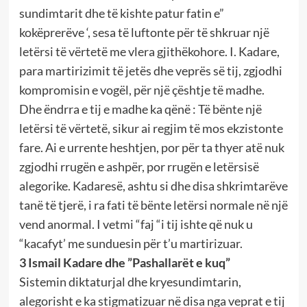
sundimtarit dhe të kishte patur fatin e”
kokëprerëve ‘, sesa të luftonte për të shkruar një
letërsi të vërtetë me vlera gjithëkohore. I. Kadare,
para martirizimit të jetës dhe veprës së tij, zgjodhi
kompromisin e vogël, për një çështje të madhe.
Dhe ëndrra e tij e madhe ka qënë : Të bënte një
letërsi të vërtetë, sikur ai regjim të mos ekzistonte
fare. Ai e urrente heshtjen, por për ta thyer atë nuk
zgjodhi rrugën e ashpër, por rrugën e letërsisë
alegorike. Kadaresë, ashtu si dhe disa shkrimtarëve
tanë të tjerë, i ra fati të bënte letërsi normale në një
vend anormal. I vetmi “faj “i tij ishte që nuk u
“kacafyt’ me sunduesin për t’u martirizuar.
3 Ismail Kadare dhe ”Pashallarët e kuq”
Sistemin diktaturjal dhe kryesundimtarin,
alegorisht e ka stigmatizuar në disa nga veprat e tij