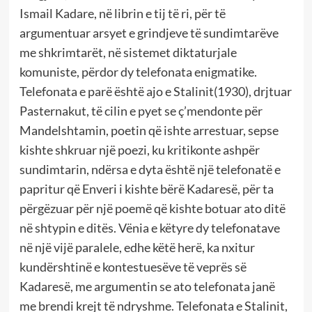
Ismail Kadare, në librin e tij të ri, për të
argumentuar arsyet e grindjeve të sundimtarëve
me shkrimtarët, në sistemet diktaturjale
komuniste, përdor dy telefonata enigmatike.
Telefonata e parë është ajo e Stalinit(1930), drjtuar
Pasternakut, të cilin e pyet se ç’mendonte për
Mandelshtamin, poetin që ishte arrestuar, sepse
kishte shkruar një poezi, ku kritikonte ashpër
sundimtarin, ndërsa e dyta është një telefonatë e
papritur që Enveri i kishte bërë Kadaresë, për ta
përgëzuar për një poemë që kishte botuar ato ditë
në shtypin e ditës. Vënia e këtyre dy telefonatave
në një vijë paralele, edhe këtë herë, ka nxitur
kundërshtinë e kontestuesëve të veprës së
Kadaresë, me argumentin se ato telefonata janë
me brendi krejt të ndryshme. Telefonata e Stalinit,