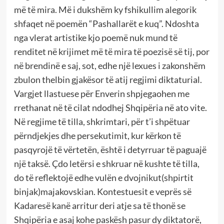
më të mira. Më i dukshëm ky fshikullim alegorik
shfaqet në poemën “Pashallarët e kuq”. Ndoshta
nga vlerat artistike kjo poemë nuk mund të
renditet në krijimet më të mira të poezisë së tij, por
në brendinë e saj, sot, edhe një lexues i zakonshëm
zbulon thelbin gjakësor të atij regjimi diktaturial.
Vargjet llastuese për Enverin shpjegaohen me
rrethanat në të cilat ndodhej Shqipëria në ato vite.
Në regjime të tilla, shkrimtari, për t’i shpëtuar
përndjekjes dhe persekutimit, kur kërkon të
pasqyrojë të vërtetën, është i detyrruar të paguajë
një taksë. Çdo letërsi e shkruar në kushte të tilla,
do të reflektojë edhe vulën e dvojnikut(shpirtit
binjak)majakovskian. Kontestuesit e veprës së
Kadaresë kanë arritur deri atje sa të thonë se
Shqipëria e asaj kohe paskësh pasur dy diktatorë,