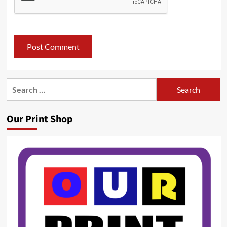
Search
for:
Our Print Shop