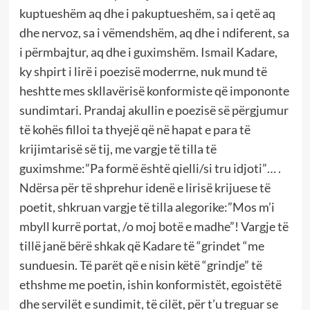
kuptueshëm aq dhe i pakuptueshëm, sa i qetë aq
dhe nervoz, sa i vëmendshëm, aq dhe i ndiferent, sa
i përmbajtur, aq dhe i guximshëm. Ismail Kadare,
ky shpirt i lirë i poezisë moderrne, nuk mund të
heshtte mes skllavërisë konformiste që impononte
sundimtari. Prandaj akullin e poezisë së përgjumur
të kohës filloi ta thyejë që në hapat e para të
krijimtarisë së tij, me vargje të tilla të
guximshme:”Pa formë është qielli/si tru idjoti”… .
Ndërsa për të shprehur idenë e lirisë krijuese të
poetit, shkruan vargje të tilla alegorike:”Mos m’i
mbyll kurrë portat, /o moj botë e madhe”! Vargje të
tillë janë bërë shkak që Kadare të “grindet “me
sunduesin. Të parët që e nisin këtë “grindje” të
ethshme me poetin, ishin konformistët, egoistëtë
dhe servilët e sundimit, të cilët, për t’u treguar se