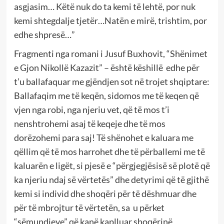
asgjasim… Këtë nuk do ta kemi të lehtë, por nuk
kemi shtegdalje tjetër…Natën e mirë, trishtim, por
edhe shpresë…”
Fragmenti nga romani i Jusuf Buxhovit, “Shënimet
e Gjon Nikollë Kazazit” – është këshillë edhe për
t’u ballafaquar me gjëndjen sot në trojet shqiptare:
Ballafaqim me të keqën, sidomos me të keqen që
vjen nga robi, nga njeriu vet, që të mos t’i
nenshtrohemi asaj të keqeje dhe të mos
dorëzohemi para saj! Të shënohet e kaluara me
qëllim që të mos harrohet dhe të përballemi me të
kaluarën e ligët, si pjesë e “përgjegjësisë së plotë që
ka njeriu ndaj së vërtetës” dhe detyrimi që të gjithë
kemi si individ dhe shoqëri për të dëshmuar dhe
për të mbrojtur të vërtetën, sa u përket
“sëmundjeve” që kanë kaplluar shoqërinë