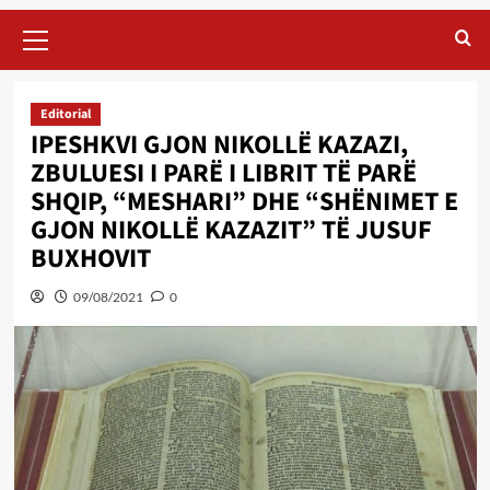
Primary
Menu
Editorial
IPESHKVI GJON NIKOLLË KAZAZI,
ZBULUESI I PARË I LIBRIT TË PARË
SHQIP, “MESHARI” DHE “SHËNIMET E
GJON NIKOLLË KAZAZIT” TË JUSUF
BUXHOVIT
09/08/2021
0