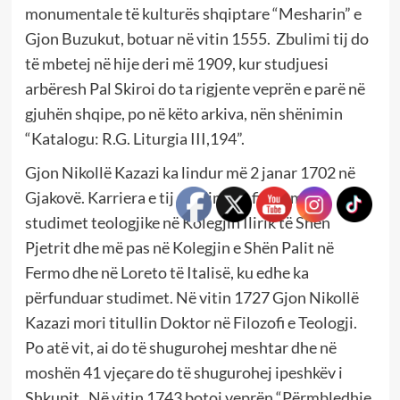
monumentale të kulturës shqiptare “Mesharin” e
Gjon Buzukut, botuar në vitin 1555. Zbulimi tij do
të mbetej në hije deri më 1909, kur studjuesi
arbëresh Pal Skiroi do ta rigjente veprën e parë në
gjuhën shqipe, po në këto arkiva, nën shënimin
“Katalogu: R.G. Liturgia III,194”.
Gjon Nikollë Kazazi ka lindur më 2 janar 1702 në
Gjakovë. Karriera e tij studimore fillon me
studimet teologjike në Kolegjin Ilirik të Shën
Pjetrit dhe më pas në Kolegjin e Shën Palit në
Fermo dhe në Loreto të Italisë, ku edhe ka
përfunduar studimet. Në vitin 1727 Gjon Nikollë
Kazazi mori titullin Doktor në Filozofi e Teologji.
Po atë vit, ai do të shugurohej meshtar dhe në
moshën 41 vjeçare do të shugurohej ipeshkëv i
Shkupit. Në vitin 1743 botoi veprën “Përmbledhje