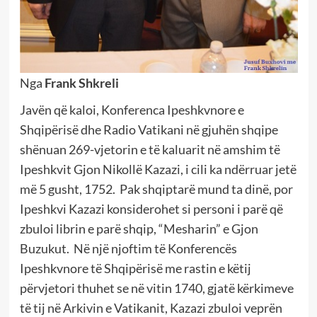
Nga
Frank Shkreli
Javën që kaloi, Konferenca Ipeshkvnore e
Shqipërisë dhe Radio Vatikani në gjuhën shqipe
shënuan 269-vjetorin e të kaluarit në amshim të
Ipeshkvit Gjon Nikollë Kazazi, i cili ka ndërruar jetë
më 5 gusht, 1752. Pak shqiptarë mund ta dinë, por
Ipeshkvi Kazazi konsiderohet si personi i parë që
zbuloi librin e parë shqip, “Mesharin” e Gjon
Buzukut. Në një njoftim të Konferencës
Ipeshkvnore të Shqipërisë me rastin e këtij
përvjetori thuhet se në vitin 1740, gjatë kërkimeve
të tij në Arkivin e Vatikanit, Kazazi zbuloi veprën