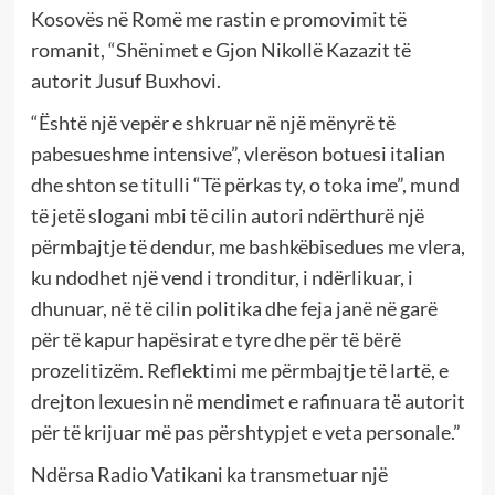
Kosovës në Romë me rastin e promovimit të
romanit, “Shënimet e Gjon Nikollë Kazazit të
autorit Jusuf Buxhovi.
“Është një vepër e shkruar në një mënyrë të
pabesueshme intensive”, vlerëson botuesi italian
dhe shton se titulli “Të përkas ty, o toka ime”, mund
të jetë slogani mbi të cilin autori ndërthurë një
përmbajtje të dendur, me bashkëbisedues me vlera,
ku ndodhet një vend i tronditur, i ndërlikuar, i
dhunuar, në të cilin politika dhe feja janë në garë
për të kapur hapësirat e tyre dhe për të bërë
prozelitizëm. Reflektimi me përmbajtje të lartë, e
drejton lexuesin në mendimet e rafinuara të autorit
për të krijuar më pas përshtypjet e veta personale.”
Ndërsa Radio Vatikani ka transmetuar një