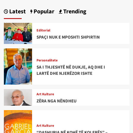
Latest
Popular
Trending
Editorial
SPAÇI NUK E MPOSHTI SHPIRTIN
Personalitete
SA I THJESHTË NË DUKJE, AQ DHE I
LARTË DHE NJERËZOR ISHTE
Art Kulture
ZËRA NGA NËNDHEU
Art Kulture
“DASHURIA NË KOHË TË KOLERËS” –