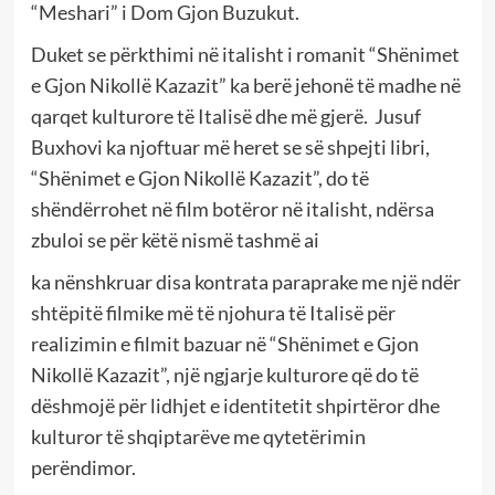
“Meshari” i Dom Gjon Buzukut.
Duket se përkthimi në italisht i romanit “Shënimet
e Gjon Nikollë Kazazit” ka berë jehonë të madhe në
qarqet kulturore të Italisë dhe më gjerë. Jusuf
Buxhovi ka njoftuar më heret se së shpejti libri,
“Shënimet e Gjon Nikollë Kazazit”, do të
shëndërrohet në film botëror në italisht, ndërsa
zbuloi se për këtë nismë tashmë ai
ka nënshkruar disa kontrata paraprake me një ndër
shtëpitë filmike më të njohura të Italisë për
realizimin e filmit bazuar në “Shënimet e Gjon
Nikollë Kazazit”, një ngjarje kulturore që do të
dëshmojë për lidhjet e identitetit shpirtëror dhe
kulturor të shqiptarëve me qytetërimin
perëndimor.