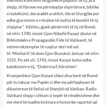
shkrimin e botimin në gjuhën e popullit të tij, pra
shqip, të librave me përmbajtje shpirtërore, biblike
si katekizmi, doracakët uratësh, librat liturgjike por
edhe gjurmimin e rrënjëve të lashta të kombit të tij
shqiptar”. Kështu, gjatë qëndrimit të tij në Romë,
në vitin 1740, imzot Gjon Nikollë Kazazi zbuloi në
Bibliotekën e Propagandës Fide të Vatikanit, të
vetmin ekzemplar të ruajtur deri më sot
të
‘Mesharit’,
të dom Gjon Buzukut, botuar në vitin
1555. Po atë vit, 1743, imzot Kazazi botoi edhe
katekizmin e tij, “Doktrina E Kërshten”.
Kryeipeshkvi Gjon Kazazi shkoi disa herë në Romë
për tu takuar me Papën si dhe me përfaqësues të
dikastereve të Selisë së Shenjtë në Vatikan. Radio
Vatikani shqip i cilëson si tepër të rëndësishme dhe
me vlerë të madhe kishtare e historike raportet që