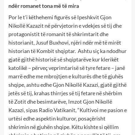
ndër romanet tona më të mira
Por le t’i këthehemi figurës së Ipeshkvit Gjon
Nikollë Kazazit në përvjetorin e vdekjes së tij dhe
protagonistit të romanit të shkrimtarit dhe
historianit, Jusuf Buxhovi, njëri ndër më të mirët
historian të Kombit shqiptar. Ashtu siç ka ndodhur
gjatë gjithë historisë së shqiptarëve kur klerikët
katolikë – përveç veprimtarisë së tyre fetare – janë
marrë edhe me mbrojtjen e kulturës dhe të gjuhës
shqipe, ashtu edhe Gjon Nikollë Kazazi, gjatë gjithë
jetës së tij, krahas thirrjes së tij fetare në shërbim
të Zotit dhe besimtarëve, Imzot Gjon Nikollë
Kazazi, sipas Radio Vatikanit, “Kultivoi me pasion e
urtësi edhe aspektin kulturor, posaçërisht
shkrimin në gjuhën shqipe. Këtu kishte si qëllim