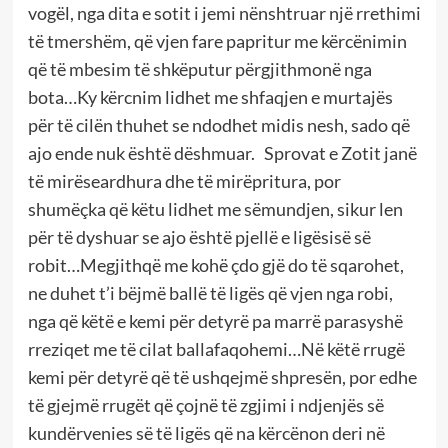
vogël, nga dita e sotit i jemi nënshtruar një rrethimi
të tmershëm, që vjen fare papritur me kërcënimin
që të mbesim të shkëputur përgjithmonë nga
bota…Ky kërcnim lidhet me shfaqjen e murtajës
për të cilën thuhet se ndodhet midis nesh, sado që
ajo ende nuk është dëshmuar. Sprovat e Zotit janë
të mirëseardhura dhe të mirëpritura, por
shumëçka që këtu lidhet me sëmundjen, sikur len
për të dyshuar se ajo është pjellë e ligësisë së
robit…Megjithqë me kohë çdo gjë do të sqarohet,
ne duhet t’i bëjmë ballë të ligës që vjen nga robi,
nga që këtë e kemi për detyrë pa marrë parasyshë
rreziqet me të cilat ballafaqohemi…Në këtë rrugë
kemi për detyrë që të ushqejmë shpresën, por edhe
të gjejmë rrugët që çojnë të zgjimi i ndjenjës së
kundërvenies së të ligës që na kërcënon deri në