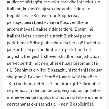
audience përfaqësuese kulturore dhe intelektuale
italiane, ku morën pjesë edhe ambasadorët e
Republikës së Kosovës dhe Shqipërisë,
përfaqësuesi i Ipeshkvisë së Kosovës dhe të
arbëreshëve të Italisë, ndër të tjerë. Botimi në
italisht i kësaj vepre të autorit Buxhovi pason
përkthime në disa gjuhë dhe disa tjera që thuhet se
janë në fazën përfundimtare të përkthimit në
anglisht, frëngjisht, sllovenisht dhe spanjisht. Sa i
përket përkthimit në gjuhët e huaja të romanit të
tij, “Shënimet e Nikollë Kazazit”, historiani i shquar
shqiptar Z. Buxhovi është cituar të ketë thenë se
“Kjo i ndihmon letërsisë shqiptare që të afirmohet
në përmasat ndërkombëtare, veçmas kur kjo bëhet
me një vepër që shpalos dramat e saj të brendshme
në rrethanat ekzistenciale — në një hapësirë të