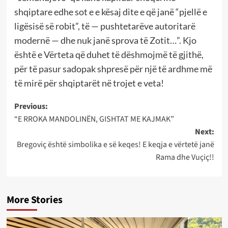
shqiptare edhe sot e e kësaj dite e që janë “pjellë e
ligësisë së robit”, të — pushtetarëve autoritarë
modernë — dhe nuk janë sprova të Zotit…”. Kjo
është e Vërteta që duhet të dëshmojmë të gjithë,
për të pasur sadopak shpresë për një të ardhme më
të mirë për shqiptarët në trojet e veta!
Post
Previous:
“E RROKA MANDOLINËN, GISHTAT ME KAJMAK”
navigation
Next:
Bregoviç është simbolika e së keqes! E keqja e vërtetë janë
Rama dhe Vuçiç!!
More Stories