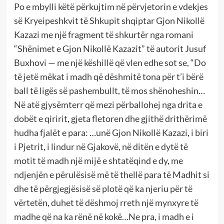
Po e mbylli këtë përkujtim në përvjetorin e vdekjes
së Kryeipeshkvit të Shkupit shqiptar Gjon Nikollë
Kazazi me një fragment të shkurtër nga romani
“Shënimet e Gjon Nikollë Kazazit” të autorit Jusuf
Buxhovi — me një këshillë që vlen edhe sot se, “Do
të jetë mëkat i madh që dëshmitë tona për t’i bërë
ball të ligës së pashembullt, të mos shënoheshin…
Në atë gjysëmterr që mezi përballohej nga drita e
dobët e qiririt, gjeta fletoren dhe gjithë drithërimë
hudha fjalët e para: …unë Gjon Nikollë Kazazi, i biri
i Pjetrit, i lindur në Gjakovë, në ditën e dytë të
motit të madh një mijë e shtatëqind e dy, me
ndjenjën e përulësisë më të thellë para të Madhit si
dhe të përgjegjësisë së plotë që ka njeriu për të
vërtetën, duhet të dëshmoj rreth një mynxyre të
madhe që na ka rënë në kokë…Ne pra, i madh e i