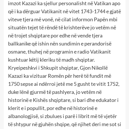
imzot Kazazi ka sjellur personalisht në Vatikan apo
që i ka dërguar Vatikanit në vitet 1743-1744 e gjatë
viteve tjera më vonë, në cilat informon Papën mbi
situatën tejet të rëndë të krishterëve jo vetëm në
në trojet shqiptare por edhe në vende tjera
ballkanike që ishin nën sundimin e perandorisë
osmane, thuhej në programin e radio Vatikanit
kushtuar këtij kleriku të madh shqiptar.
Kryeipeshkvi i Shkupit shqiptar, Gjon Nikollë
Kazazi ka vizituar Romën për herë të fundit më
1750 sepse ai ndërroi jetë me 5 gusht te vitit 1752,
duke lënë gjurmë të pashlyera, jo vetëm në
historinë e Kishës shqiptare, si bari dhe edukator i
klerit e i popullit, por edhe në historinë e
albanologjisë, si zbulues i parë i librit më të vjetër
të shtypur në gjuhën shqipe, që njihet deri me sot si