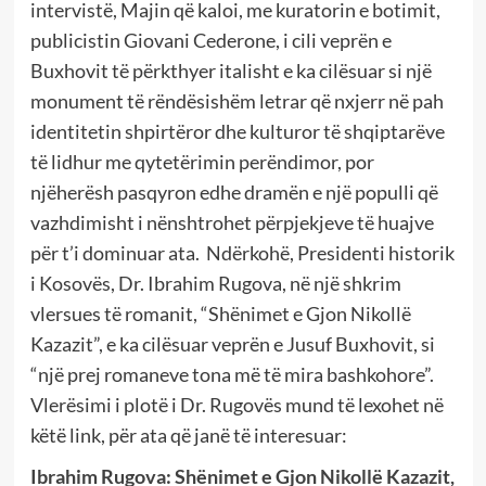
intervistë, Majin që kaloi, me kuratorin e botimit,
publicistin Giovani Cederone, i cili veprën e
Buxhovit të përkthyer italisht e ka cilësuar si një
monument të rëndësishëm letrar që nxjerr në pah
identitetin shpirtëror dhe kulturor të shqiptarëve
të lidhur me qytetërimin perëndimor, por
njëherësh pasqyron edhe dramën e një populli që
vazhdimisht i nënshtrohet përpjekjeve të huajve
për t’i dominuar ata. Ndërkohë, Presidenti historik
i Kosovës, Dr. Ibrahim Rugova, në një shkrim
vlersues të romanit, “Shënimet e Gjon Nikollë
Kazazit”, e ka cilësuar veprën e Jusuf Buxhovit, si
“një prej romaneve tona më të mira bashkohore”.
Vlerësimi i plotë i Dr. Rugovës mund të lexohet në
këtë link, për ata që janë të interesuar:
Ibrahim Rugova: Shënimet e Gjon Nikollë Kazazit,