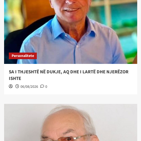
Personalitete
SA I THJESHTË NË DUKJE, AQ DHE I LARTË DHE NJERËZOR
ISHTE
06/08/2026
0