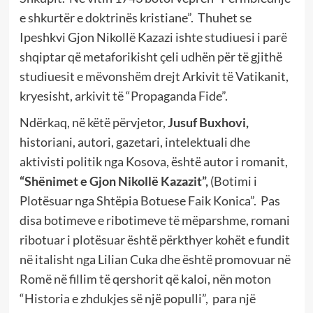
e shkurtër e doktrinës kristiane”. Thuhet se
Ipeshkvi Gjon Nikollë Kazazi ishte studiuesi i parë
shqiptar që metaforikisht çeli udhën për të gjithë
studiuesit e mëvonshëm drejt Arkivit të Vatikanit,
kryesisht, arkivit të “Propaganda Fide”.
Ndërkaq, në këtë përvjetor,
Jusuf Buxhovi,
historiani, autori, gazetari, intelektuali dhe
aktivisti politik nga Kosova, është autor i romanit,
“Shënimet e Gjon Nikollë Kazazit”,
(Botimi i
Plotësuar nga Shtëpia Botuese Faik Konica”. Pas
disa botimeve e ribotimeve të mëparshme, romani
ribotuar i plotësuar është përkthyer kohët e fundit
në italisht nga Lilian Cuka dhe është promovuar në
Romë në fillim të qershorit që kaloi, nën moton
“Historia e zhdukjes së një populli”, para një