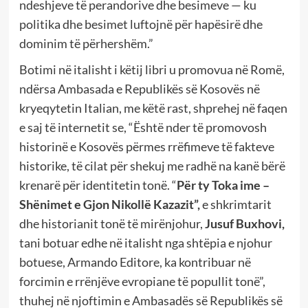
ndeshjeve të perandorive dhe besimeve — ku
politika dhe besimet luftojnë për hapësirë dhe
dominim të përhershëm.”
Botimi në italisht i këtij libri u promovua në Romë,
ndërsa Ambasada e Republikës së Kosovës në
kryeqytetin Italian, me këtë rast, shprehej në faqen
e saj të internetit se, “Është nder të promovosh
historinë e Kosovës përmes rrëfimeve të fakteve
historike, të cilat për shekuj me radhë na kanë bërë
krenarë për identitetin tonë. “
Për ty Toka ime –
Shënimet e Gjon Nikollë Kazazit”,
e shkrimtarit
dhe historianit tonë të mirënjohur,
Jusuf Buxhovi,
tani botuar edhe në italisht nga shtëpia e njohur
botuese, Armando Editore, ka kontribuar në
forcimin e rrënjëve evropiane të popullit tonë”,
thuhej në njoftimin e Ambasadës së Republikës së