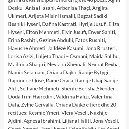
Desku, Anisa Hasani, Arbenisa Thaçi, Argjira
Ukimeri, Arijeta Misini Ismaili, Begzat Sadiki,
Besnik Hyseni, Dafina Kastrati, Hyrije Jusufi, Eliza
Hyseni, Elton Mehmeti, Elvir Jusufi, Enver Sahiti,
Erina Rashiti, Gezime Abdulli, Fatos Rushiti,
Havushe Ahmeti, Jalldëzë Kasumi, Jona Rrusteri,
Lorisa Azizi, Luljeta Thaqi – Osmani, Maida Salihu,
Mailinda Shaqiri, Neviana Xhemali, Nexhat Rexha,
Namik Selamani, Oriada Dajko, Rabije Bytygi,
Rajmonde Qose, Rame Oraca, Ramije Ukaj, Sadije
Aliti, Sejhane Mehmeti, Sherife Berisha,Skender
Doda,Trim Hajredini, Valdrina Hafizi, Valentina
Dafa, Zylfie Gervalla, Oriada Dajko e tjerë dhe 20
recitues: Resmie Ymeri, Vlera Veseli, Naxhije
Ajdini, Agnesa Ibrahimi, Liljana Haliti, Jona Veseli,
Geart Ahmeti, Tara Hyseni, Erjon Sejdiu, Era Asani,