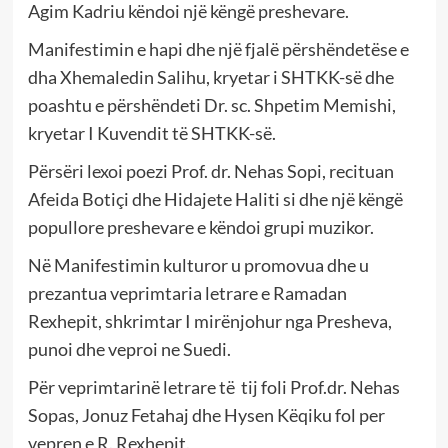
Agim Kadriu këndoi një këngë preshevare.
Manifestimin e hapi dhe një fjalë përshëndetëse e
dha Xhemaledin Salihu, kryetar i SHTKK-së dhe
poashtu e përshëndeti Dr. sc. Shpetim Memishi,
kryetar I Kuvendit të SHTKK-së.
Përsëri lexoi poezi Prof. dr. Nehas Sopi, recituan
Afeida Botiçi dhe Hidajete Haliti si dhe një këngë
popullore preshevare e këndoi grupi muzikor.
Në Manifestimin kulturor u promovua dhe u
prezantua veprimtaria letrare e Ramadan
Rexhepit, shkrimtar I mirënjohur nga Presheva,
punoi dhe veproi ne Suedi.
Për veprimtarinë letrare të tij foli Prof.dr. Nehas
Sopas, Jonuz Fetahaj dhe Hysen Këqiku fol per
vepren e R. Rexhepit.