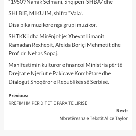
“1950”/Namik Selmani, Shqipëri-SHBA/ dhe
SHI BIE, MIKU IM, shifra “Vala”.
Disa pika muzikore nga grupi muzikor.
SHTKK i dha Mirënjohje: Xhevat Limanit,
Ramadan Rexhepit, Afeida Boriçi Mehmetit dhe
Prof. dr. Nehas Sopaj.
Manifestimin kulturor e financoi Ministria për të
Drejtat e Njeriut e Pakicave Kombëtare dhe
Dialogut Shoqëror e Republikës së Serbisë.
Post
Previous:
RRËFIMI IM PËR DITËT E PARA TË LIRISË
navigation
Next:
Mbretëresha e Tekstit Alice Taylor