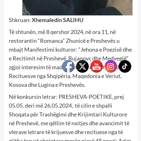
Shkruan:
Xhemaledin SALIHU
Të shtunën, më 8 qershor 2024, në ora 11, në
restorantin “Romanca” Zhunicë e Preshevës u
mbajt Manifestimi kulturor: “Jehona e Poezisë dhe
e Recitimit në Preshevë, Bujanovc dhe Medvegjë”
zgjoi interesim të madh në mesin e Poetëve dhe
Recituesve nga Shqipëria, Maqedonia e Veriut,
Kosova dhe Lugina e Preshevës.
Në konkursin letrar: PRESHEVA-POETIKE, prej
05.05. deri më 26.05.2024, të cilin e shpalli
Shoqata për Trashëgimi dhe Krijimtari Kulturore
në Preshevë, me qëllim të nxitjes dhe avancimit të
vlerave letrare të krijuesve dhe recituese nga të
gjitha trevat shqiptare morën pjesë 48 poezi: Agim