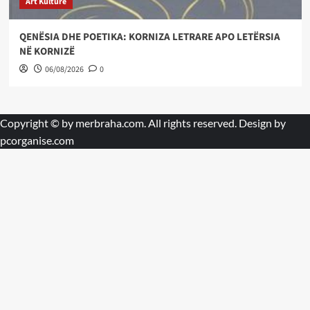
Art Kulture
QENËSIA DHE POETIKA: KORNIZA LETRARE APO LETËRSIA
NË KORNIZË
06/08/2026
0
Copyright © by
merbraha.com
. All rights reserved. Design by
pcorganise.com