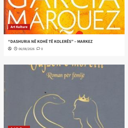
Art Kulture
“DASHURIA NË KOHË TË KOLERËS” – MARKEZ
06/08/2026
0