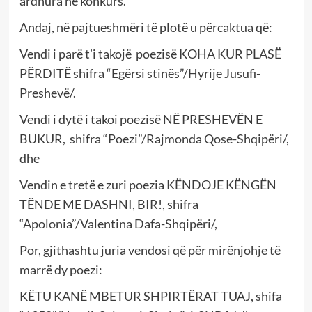
ardhura në konkurs.
Andaj, në pajtueshmëri të plotë u përcaktua që:
Vendi i parë t’i takojë poezisë KOHA KUR PLASË
PËRDITË shifra “Egërsi stinës”/Hyrije Jusufi-
Preshevë/.
Vendi i dytë i takoi poezisë NË PRESHEVËN E
BUKUR, shifra “Poezi”/Rajmonda Qose-Shqipëri/,
dhe
Vendin e tretë e zuri poezia KËNDOJE KËNGËN
TËNDE ME DASHNI, BIR!, shifra
“Apolonia”/Valentina Dafa-Shqipëri/,
Por, gjithashtu juria vendosi që për mirënjohje të
marrë dy poezi:
KËTU KANË MBETUR SHPIRTËRAT TUAJ, shifa