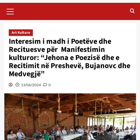
Primary
Menu
Art Kulture
Interesim i madh i Poetëve dhe
Recituesve për Manifestimin
kulturor: “Jehona e Poezisë dhe e
Recitimit në Preshevë, Bujanovc dhe
Medvegjë”
13/06/2024
0