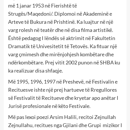
më 1 janar 1953 në Fierishtë të
Strugës/Maqedoni/. Diplomoi në Akademinë e
Arteve të Bukura në Prishtinë. Ka luajtur në një
varg rolesh në teatër dhe në disa filma artistikë.
Është pedagog I lëndës së aktrimit në Fakultetin
Dramatik të Univesitetit të Tetovës. Ka fituar një
varg çmimesh dhe mirënjohjesh kombëtare dhe
ndërkombëtare. Prej vitit 2002 punon në SHBA ku
ka realizuar disa shfaqje.
Më 1995, 1996, 1997 në Preshevë, në Festivalin e
Recituesve ishte një prej hartueve të Rregullores
së Festivalit të Recitueve dhe kryetar apo anëtar I
Jurisë profesionale në këto Festivale.
Më pas lexoi poezi Arsim Halili, recitoi Zejnullah
Zejnullahu, recitues nga Gjilani dhe Grupi mizikor I