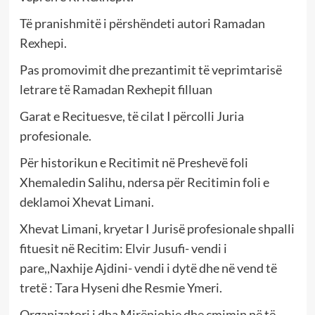
Të pranishmitë i përshëndeti autori Ramadan
Rexhepi.
Pas promovimit dhe prezantimit të veprimtarisë
letrare të Ramadan Rexhepit filluan
Garat e Recituesve, të cilat I përcolli Juria
profesionale.
Për historikun e Recitimit në Preshevë foli
Xhemaledin Salihu, ndersa për Recitimin foli e
deklamoi Xhevat Limani.
Xhevat Limani, kryetar I Jurisë profesionale shpalli
fituesit në Recitim: Elvir Jusufi- vendi i
pare,,Naxhije Ajdini- vendi i dytë dhe në vend të
tretë : Tara Hyseni dhe Resmie Ymeri.
Organizatori i dha Mirënjohje dhe çmimin në të