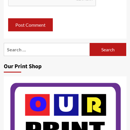
Search
for:
Our Print Shop