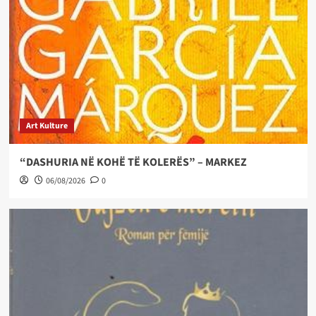
Art Kulture
“DASHURIA NË KOHË TË KOLERËS” – MARKEZ
06/08/2026
0