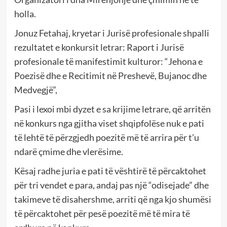
holla.
Jonuz Fetahaj, kryetar i Jurisë profesionale shpalli
rezultatet e konkursit letrar: Raport i Jurisë
profesionale të manifestimit kulturor: “Jehona e
Poezisë dhe e Recitimit në Preshevë, Bujanoc dhe
Medvegjë”,
Pasi i lexoi mbi dyzet e sa krijime letrare, që arritën
në konkurs nga gjitha viset shqipfolëse nuk e pati
të lehtë të përzgjedh poezitë më të arrira për t’u
ndarë çmime dhe vlerësime.
Kësaj radhe juria e pati të vështirë të përcaktohet
për tri vendet e para, andaj pas një “odisejade” dhe
takimeve të disahershme, arriti që nga kjo shumësi
të përcaktohet për pesë poezitë më të mira të