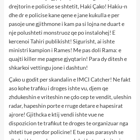
drejtorin e policise se shtetit, Haki Çako! Hakiu-n
dhe dr e policise kane qene e jane kukulla e per
pasoje une gjithmone i kam pa si lojna ne duart e
nje polushteti monstruoz qe po instalohej! E
kercenoi Tahiri publikisht! Sigurisht, ai ishte
ministri kampion i Rames! Me pas doli Rama: e
quajti killer me pagese gjyqtarin! Para dy ditesh e
shkarkoi vettingu jone i dashtun!
Çako u godit per skandalin e IMCI Catcher! Ne fakt
aso kohe trafiku i droges ishte vu, djem qe
zhdukeshin e vriteshin ne çdo cep te vendit, uleshin
radar, hapeshin porte e rruge detare e hapesirat
ajrore! Gjithcka e ktij vendi ishte vue ne
dispozicion te trafikut te droges te organizuar nga
shteti tue perdor policine! E tue pas parasysh se