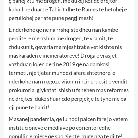
ç’bahej ktu me drogen, me dukej kot qe drejtori-
kukull ne duart e Tahirit dhe te Rames te hetohej e
pezullohej per ate pune pergjimesh!
E nderkohe qe ne na rrshqiste dheu nan kambe
perdite, e merrshim me drogen, te vramit, te
zhdukunit, qeveria me mjeshtrat e vet kishte nis
maskaraden e incineratoreve! Droga e vrasjet
vazhduan lojen deri ne 2019 qe na damkosi
termeti, nje tjeter mundesi afere shtetnore, e
nderkohe nan rrogoze vijonin incineruesit e vendit
prokuroria, gjykatat, shish u fshehen mas reformes
ne drejtesi duke shuar cdo perpjekje te tyne me ba
nji pune te hajrit!
Masanej pandemia, qe iu hoqi palcen fare jo vetem
institucioneve e mediave po corientoi edhe
popullin e mjere qe spo gjente rruge nga te dilte!