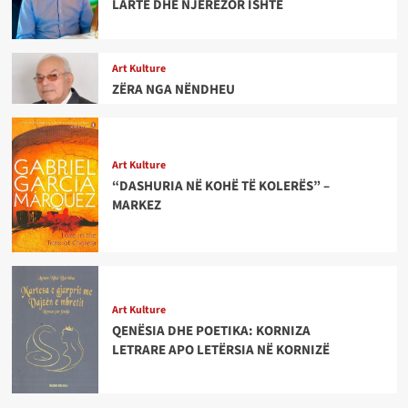
LARTË DHE NJERËZOR ISHTE
Art Kulture
ZËRA NGA NËNDHEU
Art Kulture
“DASHURIA NË KOHË TË KOLERËS” –
MARKEZ
Art Kulture
QENËSIA DHE POETIKA: KORNIZA
LETRARE APO LETËRSIA NË KORNIZË