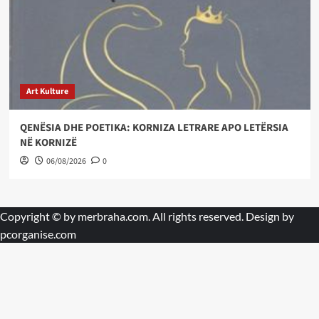
Art Kulture
QENËSIA DHE POETIKA: KORNIZA LETRARE APO LETËRSIA
NË KORNIZË
06/08/2026
0
Copyright © by
merbraha.com
. All rights reserved. Design by
pcorganise.com