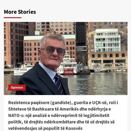
More Stories
Opinion
Rezistenca paqësore (gandiste), guerila e UÇK-së, roli i
Shteteve të Bashkuara të Amerikës dhe ndërhyrja e
NATO-s: një analizë e ndërveprimit të legjitimitetit
politik, të drejtës ndërkombëtare dhe të së drejtës së
vetëvendosjes së popullit të Kosovës