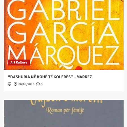
Art Kulture
“DASHURIA NË KOHË TË KOLERËS” – MARKEZ
06/08/2026
0