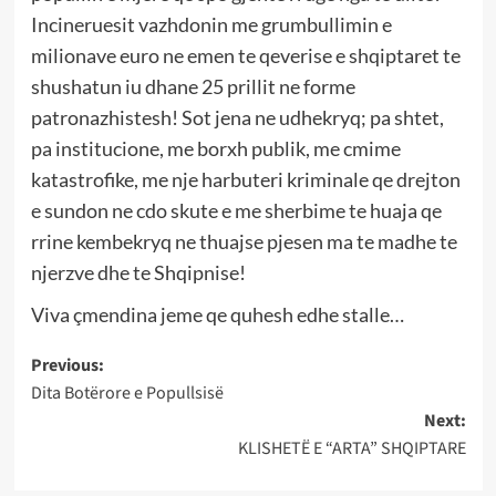
Incineruesit vazhdonin me grumbullimin e
milionave euro ne emen te qeverise e shqiptaret te
shushatun iu dhane 25 prillit ne forme
patronazhistesh! Sot jena ne udhekryq; pa shtet,
pa institucione, me borxh publik, me cmime
katastrofike, me nje harbuteri kriminale qe drejton
e sundon ne cdo skute e me sherbime te huaja qe
rrine kembekryq ne thuajse pjesen ma te madhe te
njerzve dhe te Shqipnise!
Viva çmendina jeme qe quhesh edhe stalle…
Post
Previous:
Dita Botërore e Popullsisë
navigation
Next:
KLISHETË E “ARTA” SHQIPTARE