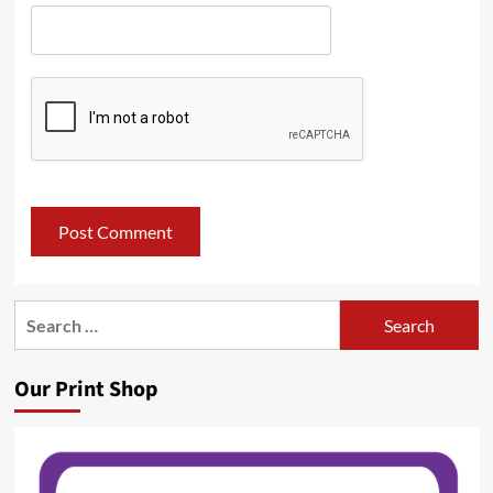
Search
for:
Our Print Shop