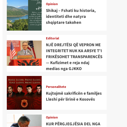
Opinion
Shikaj – Fshati ku historia,
identiteti dhe natyra
shqiptare takohen
Editorial
NJË DREJTËSI QË VEPRON ME
INTEGRITET NUK KA ARSYE T’I
FRIKËSOHET TRANSPARENCËS
— Kufizimet e reja ndaj
medias nga GJKKO
Personalitete
Kujtojmë sakrificën e familjes
Lleshi për lirinë e Kosovës
Opinion
KUR PËRGJEGJËSIA DEL NGA