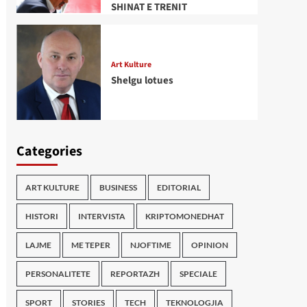
SHINAT E TRENIT
Art Kulture
Shelgu lotues
Categories
ART KULTURE
BUSINESS
EDITORIAL
HISTORI
INTERVISTA
KRIPTOMONEDHAT
LAJME
ME TEPER
NJOFTIME
OPINION
PERSONALITETE
REPORTAZH
SPECIALE
SPORT
STORIES
TECH
TEKNOLOGJIA