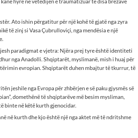
 kanë hyrë në vetëdijen e traumatizuar të disa brezave
stër. Ato ishin përgatitur për një kohë të gjatë nga zyra
kë të zinj si Vasa Çubrulloviçi, nga mendësia e një
e.
jesh paradigmat e vjetra: Njëra prej tyre është identiteti
rdhur nga Anadolli. Shqiptarët, myslimanë, mish i huaj për
etërimin evropian. Shqiptarët duhen mbajtur të tkurrur, të
ritën jeshile nga Evropa për zhbërjen e së paku gjysmës së
vropian”, domethënë të shqiptarëve më besim mysliman,
të binte në këtë kurth gjenocidar.
në në kurth dhe kjo është një nga aktet më të ndritshme