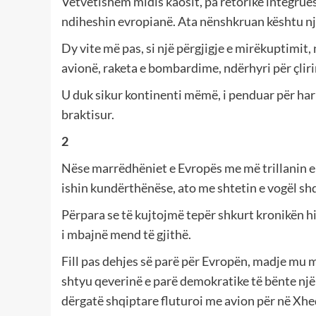
Vetvetishëm midis kaosit, pa retorikë integrues
ndiheshin evropianë. Ata nënshkruan kështu nj
Dy vite më pas, si një përgjigje e mirëkuptimit
avionë, raketa e bombardime, ndërhyri për çlir
U duk sikur kontinenti mëmë, i penduar për harr
braktisur.
2
Nëse marrëdhëniet e Evropës me më trillanin e t
ishin kundërthënëse, ato me shtetin e vogël shq
Përpara se të kujtojmë tepër shkurt kronikën his
i mbajnë mend të gjithë.
Fill pas dehjes së parë për Evropën, madje mu mi
shtyu qeverinë e parë demokratike të bënte një 
dërgatë shqiptare fluturoi me avion për në Xheda