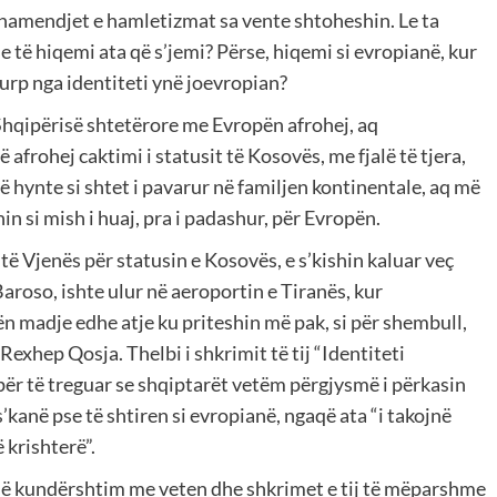
, hamendjet e hamletizmat sa vente shtoheshin. Le ta
 të hiqemi ata që s’jemi? Përse, hiqemi si evropianë, kur
 turp nga identiteti ynë joevropian?
hqipërisë shtetërore me Evropën afrohej, aq
frohej caktimi i statusit të Kosovës, me fjalë të tjera,
 hynte si shtet i pavarur në familjen kontinentale, aq më
 si mish i huaj, pra i padashur, për Evropën.
 të Vjenës për statusin e Kosovës, e s’kishin kaluar veç
aroso, ishte ulur në aeroportin e Tiranës, kur
n madje edhe atje ku priteshin më pak, si për shembull,
xhep Qosja. Thelbi i shkrimit të tij “Identiteti
për të treguar se shqiptarët vetëm përgjysmë i përkasin
’kanë pse të shtiren si evropianë, ngaqë ata “i takojnë
 krishterë”.
ie në kundërshtim me veten dhe shkrimet e tij të mëparshme