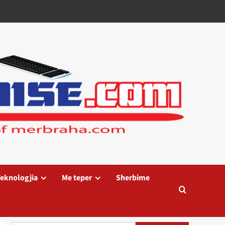
eknologjia
Me teper
Sherbime