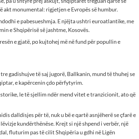
e, pa u shtyrë prej askujt, shqiptarët treguan qartë se
ë akt monumental: rigjetjen e Evropës së humbur.
, ndodhi e pabesueshmja. E njëjta ushtri euroatlantike, me
imin e Shqipërisë së jashtme, Kosovës.
esën e gjatë, po kujtohej më në fund për popullin e
re gadishujve të saj jugorë, Ballkanin, mund të thuhej se
iptar, e kapërcenin çdo përfytyrim.
torike, le të sjellim ndër mend vitet e tranzicionit, ato që
dis dalldisjes për të, nuk u bë e qartë asnjëherë se çfarë e
lëvizje kundërthënëse. Krejt si një shpend i verbër, një
l, fluturim pas të cilit Shqipëria u gdhi në Ligën