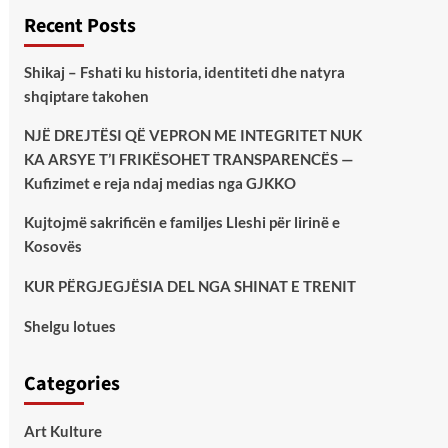
Recent Posts
Shikaj – Fshati ku historia, identiteti dhe natyra
shqiptare takohen
NJË DREJTËSI QË VEPRON ME INTEGRITET NUK
KA ARSYE T’I FRIKËSOHET TRANSPARENCËS —
Kufizimet e reja ndaj medias nga GJKKO
Kujtojmë sakrificën e familjes Lleshi për lirinë e
Kosovës
KUR PËRGJEGJËSIA DEL NGA SHINAT E TRENIT
Shelgu lotues
Categories
Art Kulture