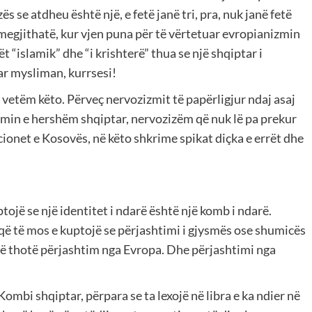
zës se atdheu është një, e fetë janë tri, pra, nuk janë fetë
E megjithatë, kur vjen puna për të vërtetuar evropianizmin
t “islamik” dhe “i krishterë” thua se një shqiptar i
ar mysliman, kurrsesi!
vetëm këto. Përveç nervozizmit të papërligjur ndaj asaj
izmin e hershëm shqiptar, nervozizëm që nuk lë pa prekur
cionet e Kosovës, në këto shkrime spikat diçka e errët dhe
ojë se një identitet i ndarë është një komb i ndarë.
që të mos e kuptojë se përjashtimi i gjysmës ose shumicës
 të thotë përjashtim nga Evropa. Dhe përjashtimi nga
Kombi shqiptar, përpara se ta lexojë në libra e ka ndier në