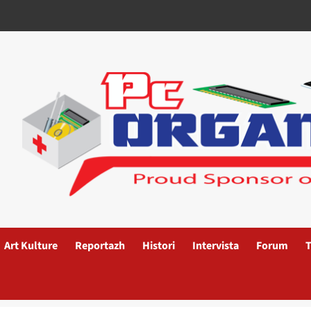
Art Kulture
Reportazh
Histori
Intervista
Forum
T