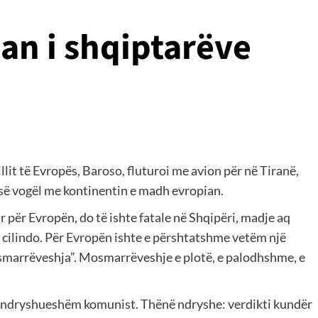
ian i shqiptarëve
llit të Evropës, Baroso, fluturoi me avion për në Tiranë,
së vogël me kontinentin e madh evropian.
r për Evropën, do të ishte fatale në Shqipëri, madje aq
m cilindo. Për Evropën ishte e përshtatshme vetëm një
osmarrëveshja”. Mosmarrëveshje e plotë, e palodhshme, e
 pandryshueshëm komunist. Thënë ndryshe: verdikti kundër