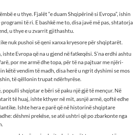
këmbë e u thye. Fjalët “e duam Shqipërinë si Evropa”, ishin
 programi të ri. E bashkë me to, disa javë më pas, shtatorja
nd, u thye e u zvarrit gjithashtu.
ike nuk pushoi së qeni xanxa kryesore për shqiptarët.
, ishte Evropa që na u gjend në fatkeqësi. S’na erdhi ashtu
 çfarë, por me armë dhe topa, për të na pajtuar me njëri-
n këtë vendim të madh, disa herë u ngrit dyshimi se mos
shin, të qëllonin trupat ndërhyrëse.
, populli shqiptar e bëri së paku një gjë të mençur. Në
tarit të huaj, ishte kthyer në mit, asnjë armë, qoftë edhe
antike. Ishte hera e parë që në historinë shqiptare
 madhe: dëshmi prekëse, se atë ushtri që po zbarkonte nga
n.