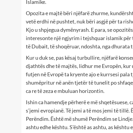
Islamike.
Opozita e majtë bëri njëfarë zhurme, kundërshtu
vetë erdhi në pushtet, nuk bëri asgjë për ta ri
Kjo u shpjegua dymënyrash. E para, se opozitës, s
interesonte një ngjyrim i tejshquar islamik për t
të Dubait, të shoqëruar, ndoshta, nga dhurata të
Kur u duk se, pas kësaj turbullire, njëfarë konse
djathtës dhe të majtës, lidhur me Evropën, kur u
futjen në Evropë ta kryente ajo e kurrsesi pala t
shumëpritur në anën tjetër të tunelit po shfaqej,
ca re të zeza e mbuluan horizontin.
Ishin ca hamendje përherë e më shqetësuese, ca 
s’jemi evropianë. Të jemi a të mos jemi të tillë.
Perëndim. Është më shumë Perëndim se Lindje.
ashtu edhe kështu. S’është as ashtu, as kështu etj