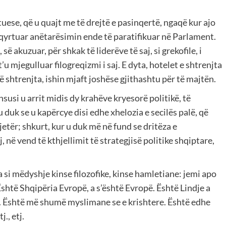
ese, që u quajt me të drejtë e pasinqertë, ngaqë kur ajo
shqyrtuar anëtarësimin ende të paratifikuar në Parlament.
ë akuzuar, për shkak të liderëve të saj, si grekofile, i
’u mjegulluar filogreqizmi i saj. E dyta, hotelet e shtrenjta
 shtrenjta, ishin mjaft joshëse gjithashtu për të majtën.
nsusi u arrit midis dy krahëve kryesorë politikë, të
 duk se u kapërcye disi edhe xhelozia e secilës palë, që
jetër; shkurt, kur u duk më në fund se dritëza e
 në vend të kthjellimit të strategjisë politike shqiptare,
si mëdyshje kinse filozofike, kinse hamletiane: jemi apo
 Është Shqipëria Evropë, a s’është Evropë. Është Lindje a
 Është më shumë myslimane se e krishtere. Është edhe
., etj.