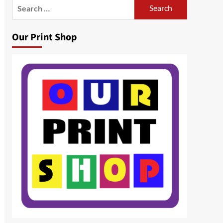
Search
for:
Our Print Shop