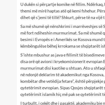
U dukën si përçartje komike në fillim. Ndërkaq
themi më mirë haptas atë që kemi fshehur. Përse
dihet që s’jemi të tillë? Shkurt, përse të na vijë
Sa më shumë që nënshkrimi i marrëveshjes së S
më
fort
ndiheshin
murmurimat. Sa më shumë që a
besimi i Evropës e i Amerikës se Kosova mund të
këmbëngulëse bëhej krrokama se shqiptarët ishin
S’ishte mbushur as java e fillimit të bisedimeve
disa orë që avioni i kryekomisionerit evropian B
murmurimat disi kaotike u shtuan. Ato u shfaqë
në ndonjë deklarim të akademikut nga Kosova, Re
kombëtar dhe vetëdija fetare”, është përpjekje 
qytetërimit evropian. Sipas Qosjes shqiptarët s
qytetërimit islamik hiç më pak se qytetërimit të
I turbullt, i cekët dhe i pasaktë, akademiku b