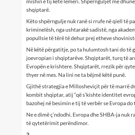
mishin e tij këtë lemeri. Shpërnguljet me dhunë
shqiptarë.
Këto shpërngulje nuk ranë si rrufe në qiell të pa
kriminelësh, nga ushtarakë sadistë, nga akademi
popullsie të tërë të dehur prej etheve shovinist
Në këtë përgatitje, po ta hulumtosh tani do të g
joevropian i shqiptarëve. Shqiptarët, turq të a
Evropën e krishtere. Shqiptarët, rrezik për qyt
thyer në mes. Na lini ne ta bëjmë këtë punë.
Gjithë strategjia e Millosheviçit për të marrë d
kombit shqiptar, atij “që s’kishte identitet e
bazohej në besimin e tij të verbër se Evropa do 
Ne e dimë ç’ndodhi. Evropa dhe SHBA-ja nuk ra
të qytetërimit perëndimor.
3