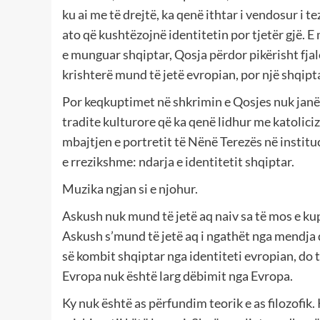
ku ai me të drejtë, ka qenë ithtar i vendosur i te
ato që kushtëzojnë identitetin por tjetër gjë. 
e munguar shqiptar, Qosja përdor pikërisht fjalë
krishterë mund të jetë evropian, por një shqipt
Por keqkuptimet në shkrimin e Qosjes nuk janë 
tradite kulturore që ka qenë lidhur me katolic
mbajtjen e portretit të Nënë Terezës në institu
e rrezikshme: ndarja e identitetit shqiptar.
Muzika ngjan si e njohur.
Askush nuk mund të jetë aq naiv sa të mos e kupt
Askush s’mund të jetë aq i ngathët nga mendja 
së kombit shqiptar nga identiteti evropian, do
Evropa nuk është larg dëbimit nga Evropa.
Ky nuk është as përfundim teorik e as filozofik. 