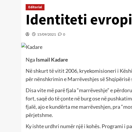
Editorial
Identiteti evrop
15/09/2021
0
Nga
Ismail Kadare
Në shkurt të vitit 2006, kryekomisioneri i Këshi
për nënshkrimin e Marrëveshjes së Shqipërisë 
Disa vite më parë fjala “marrëveshje” e përdoru
fort, saqë do të çonte në burg ose në pushkati
fjalë, ajo e kundërta me marrëveshjen, pra “m
përjetshme.
Ky ishte urdhri numër një i kohës. Programi i