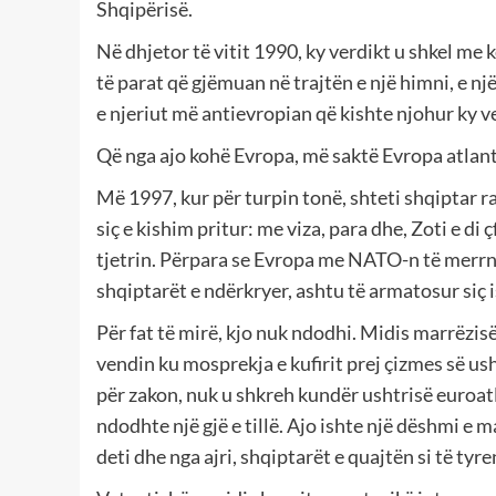
Shqipërisë.
Në dhjetor të vitit 1990, ky verdikt u shkel me 
të parat që gjëmuan në trajtën e një himni, e një
e njeriut më antievropian që kishte njohur ky ve
Që nga ajo kohë Evropa, më saktë Evropa atlant
Më 1997, kur për turpin tonë, shteti shqiptar ra
siç e kishim pritur: me viza, para dhe, Zoti e di
tjetrin. Përpara se Evropa me NATO-n të merrni
shqiptarët e ndërkryer, ashtu të armatosur siç i
Për fat të mirë, kjo nuk ndodhi. Midis marrëzisë
vendin ku mosprekja e kufirit prej çizmes së ush
për zakon, nuk u shkreh kundër ushtrisë euroatl
ndodhte një gjë e tillë. Ajo ishte një dëshmi e
deti dhe nga ajri, shqiptarët e quajtën si të tyre