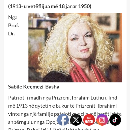
(1913- u vetëflijua më 18 janar 1950)
Nga
Prof.
Dr.
Sabile Keçmezi-Basha
Patrioti i madh nga Prizreni, Ibrahim Lutfiu u lind
më 1913 në qytetin e bukur të Prizrenit. Ibrahimi
vinte nga një familje patriotike e cila më herët ishte
shpërngulur nga Opoja dhe ishte vendosur në