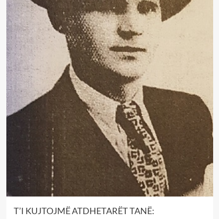
T’I KUJTOJMË ATDHETARËT TANË: