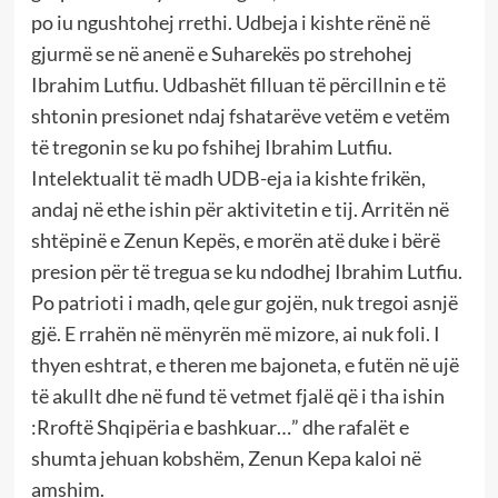
po iu ngushtohej rrethi. Udbeja i kishte rënë në
gjurmë se në anenë e Suharekës po strehohej
Ibrahim Lutfiu. Udbashët filluan të përcillnin e të
shtonin presionet ndaj fshatarëve vetëm e vetëm
të tregonin se ku po fshihej Ibrahim Lutfiu.
Intelektualit të madh UDB-eja ia kishte frikën,
andaj në ethe ishin për aktivitetin e tij. Arritën në
shtëpinë e Zenun Kepës, e morën atë duke i bërë
presion për të tregua se ku ndodhej Ibrahim Lutfiu.
Po patrioti i madh, qele gur gojën, nuk tregoi asnjë
gjë. E rrahën në mënyrën më mizore, ai nuk foli. I
thyen eshtrat, e theren me bajoneta, e futën në ujë
të akullt dhe në fund të vetmet fjalë që i tha ishin
:Rroftë Shqipëria e bashkuar…” dhe rafalët e
shumta jehuan kobshëm, Zenun Kepa kaloi në
amshim.