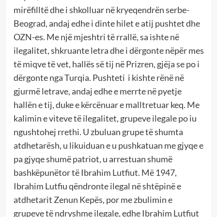
mirëfilltë dhe i shkolluar në kryeqendrën serbe-
Beograd, andaj edhe i dinte hilet e atij pushtet dhe
OZN-es. Me një mjeshtri të rrallë, sa ishte në
ilegalitet, shkruante letra dhe i dërgonte nëpër mes
të miqve të vet, hallës së tij në Prizren, gjëja se po i
dërgonte nga Turqia. Pushteti i kishte rënë në
gjurmë letrave, andaj edhe e merrte në pyetje
hallën e tij, duke e kërcënuar e malltretuar keq. Me
kalimin e viteve të ilegalitet, grupeve ilegale po iu
ngushtohej rrethi. U zbuluan grupe të shumta
atdhetarësh, u likuiduan e u pushkatuan me gjyqe e
pa gjyqe shumë patriot, u arrestuan shumë
bashkëpunëtor të Ibrahim Lutfiut. Më 1947,
Ibrahim Lutfiu qëndronte ilegal në shtëpinë e
atdhetarit Zenun Kepës, por me zbulimin e
grupeve të ndryshme ilegale, edhe Ibrahim Lutfiut