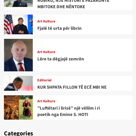
RUBIKU, NJË HISTORI E PAZAKONTË
MBITOKE DHE NËNTOKE
Art Kulture
Fjalë të urta për librin
Art Kulture
Lëre ta dëgjojë zemrën
Editorial
KUR SHPATA FILLON TË ECË MBI NE
Art Kulture
”Luftëtari i lirisë” një vëllim i ri
poetik nga Emine S. HOTI
Categories