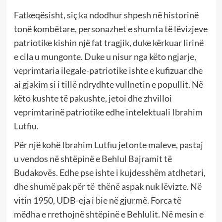
Fatkeqësisht, siç ka ndodhur shpesh në historinë
tonë kombëtare, personazhet e shumta të lëvizjeve
patriotike kishin një fat tragjik, duke kërkuar lirinë
e cila u mungonte. Duke u nisur nga këto ngjarje,
veprimtaria ilegale-patriotike ishte e kufizuar dhe
ai gjakim si i tillë ndrydhte vullnetin e popullit. Në
këto kushte të pakushte, jetoi dhe zhvilloi
veprimtarinë patriotike edhe intelektuali Ibrahim
Lutfiu.
Për një kohë Ibrahim Lutfiu jetonte maleve, pastaj
u vendos në shtëpinë e Behlul Bajramit të
Budakovës. Edhe pse ishte i kujdesshëm atdhetari,
dhe shumë pak për të thënë aspak nuk lëvizte. Në
vitin 1950, UDB-eja i bie në gjurmë. Forca të
mëdha e rrethojnë shtëpinë e Behlulit. Në mesin e