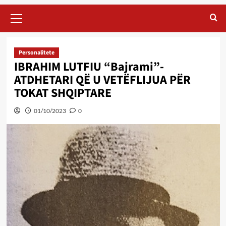
Primary
Menu
Personalitete
IBRAHIM LUTFIU “Bajrami”-
ATDHETARI QË U VETËFLIJUA PËR
TOKAT SHQIPTARE
01/10/2023
0