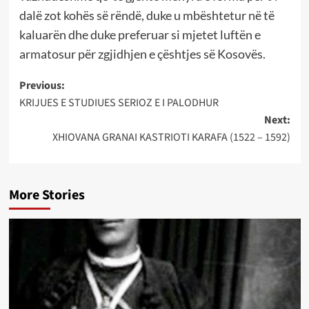
dalë zot kohës së rëndë, duke u mbështetur në të
kaluarën dhe duke preferuar si mjetet luftën e
armatosur për zgjidhjen e çështjes së Kosovës.
Post
Previous:
KRIJUES E STUDIUES SERIOZ E I PALODHUR
navigation
Next:
XHIOVANA GRANAI KASTRIOTI KARAFA (1522 – 1592)
More Stories