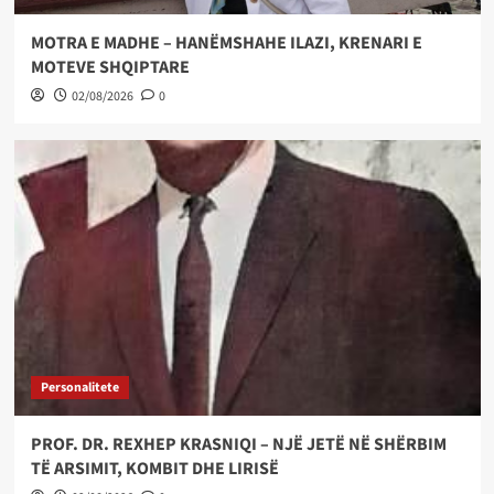
MOTRA E MADHE – HANËMSHAHE ILAZI, KRENARI E
MOTEVE SHQIPTARE
02/08/2026
0
Personalitete
PROF. DR. REXHEP KRASNIQI – NJË JETË NË SHËRBIM
TË ARSIMIT, KOMBIT DHE LIRISË