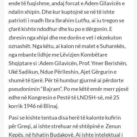
ende të fuqishme, andaj forcat e Adem Gllavicës e
ndalin xhipin. Dhe kur kuptojnë se në të ishte
patrioti i madh Ibra Ibrahim Lutfiu, ai iu tregon se
çfarë kishte ndodhur dhe ku po e dërgonin. E
zbresin nga xhipi dhe me dorën e vet i ekzekuton
oznashët. Nga këtu, ai kalon në malet e Suharekës,
nga mbante lidhje me Lëvizjen Kombëtare
Shqiptare si :Adem Gllavicën, Prof. Ymer Berishën,
Ukë Sadikun, Ndue Përlleshin, Ajet Gërgurin e
shumë të tjerë. Për të humbur gjurmë ai përdorte
pseudonimin “Bajram”. Po me këtë emër merr pjesë
edhe në Kongresin e Pestë të LNDSH-së, më 25
korrik 1946 në Blinaj.
Pasi se kishte tentua disa herë të kalonte kufirin
për Greqi, ai ishte strehuar në shtëpinë e Zenun
Kepës, në fshatin Budakovë. Ai ishte intelektual i