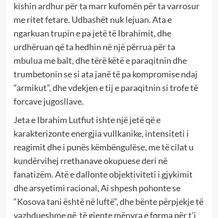
kishin ardhur për ta marr kufomën për ta varrosur
me ritet fetare. Udbashët nuk lejuan. Ata e
ngarkuan trupin e pa jetë të Ibrahimit, dhe
urdhëruan që ta hedhin në një përrua për ta
mbulua me balt, dhe tërë këtë e paraqitnin dhe
trumbetonin se si ata janë të pa kompromise ndaj
“armikut”, dhe vdekjen e tij e paraqitnin si trofe të
forcave jugosllave.
Jeta e Ibrahim Lutfiut ishte një jetë që e
karakterizonte energjia vullkanike, intensiteti i
reagimit dhe i punës këmbëngulëse, me të cilat u
kundërvihej rrethanave okupuese deri në
fanatizëm. Atë e dallonte objektiviteti i gjykimit
dhe arsyetimi racional, Ai shpesh pohonte se
“Kosova tani është në luftë”, dhe bënte përpjekje të
vazhdueshme që të gjente mënyra e forma për t’i