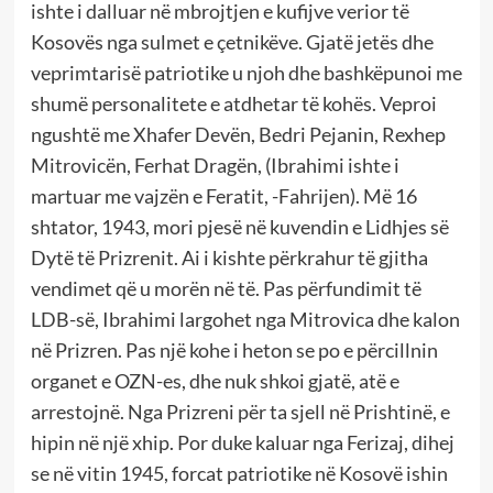
ishte i dalluar në mbrojtjen e kufijve verior të
Kosovës nga sulmet e çetnikëve. Gjatë jetës dhe
veprimtarisë patriotike u njoh dhe bashkëpunoi me
shumë personalitete e atdhetar të kohës. Veproi
ngushtë me Xhafer Devën, Bedri Pejanin, Rexhep
Mitrovicën, Ferhat Dragën, (Ibrahimi ishte i
martuar me vajzën e Feratit, -Fahrijen). Më 16
shtator, 1943, mori pjesë në kuvendin e Lidhjes së
Dytë të Prizrenit. Ai i kishte përkrahur të gjitha
vendimet që u morën në të. Pas përfundimit të
LDB-së, Ibrahimi largohet nga Mitrovica dhe kalon
në Prizren. Pas një kohe i heton se po e përcillnin
organet e OZN-es, dhe nuk shkoi gjatë, atë e
arrestojnë. Nga Prizreni për ta sjell në Prishtinë, e
hipin në një xhip. Por duke kaluar nga Ferizaj, dihej
se në vitin 1945, forcat patriotike në Kosovë ishin