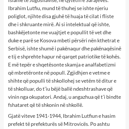
Islame të Jugosllavisë, në qytetin e Sarajevës.
Ibrahim Lutfiu, mund të thuhej se ishte njeriu
poliglot, njihte disa gjuhë të huaja të cilat i fliste
dhe i shkruante mirë. Ai si intelektual që ishte,
bashkëjetonte me vuajtjet e popullit të vet dhe
duke e parë se Kosova mbeti përsëri nën kthetrat e
Serbisë, ishte shumë i pakënaqur dhe pakënaqësinë
e tij e shprehte hapur në qarqet patriotike të kohës.
E më tepër e shqetësonte skamja e analfabetizmi
që mbretëronte në popull. Zgjidhjen e vetme e
shihte që populli të shkollohej se vetëm të ditur e
të shkolluar, do t’iu bëjë ballë ndeshtrashave që
vinin nga okupatori. Andaj, u angazhua që t’i bindte
fshataret që të shkonin në shkollë.
Gjatë viteve 1941-1944, Ibrahim Lutfiun e hasim
prefekt të prefekturës së Mitrovicës. Po ashtu