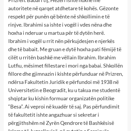
Prizren. Babai i tij, Hëzëri ishte hoxhë me
autoritete në qarqet atdhetare të kohës. Gëzonte
respekt për punën që bënte në shkollimin e të
rinjve. Ibrahimi sa ishte i vogël i vdes nëna dhe
hoxha i nderuar u martua për të dytën herë.
Ibrahim i vogël u rrit nën përkujdesjen e njerkës
dhe të babait. Me gruan e dytë hoxha pati fëmijë të
cilët u rritën bashkë me vëllain Ibrahim. Ibrahim
Lutfiu, mësimet fillestare i mori nga babai. Shkollën
fillore dhe gjimnazin i kishte përfunduar në Prizren,
ndërsa Fakultetin Juridik e përfundoi më 1938 në
Universitetin e Beogradit, ku u takua me studentë
shqiptar ku kishin formuar organizatën politike
“Besa”. Ai veproi në kuadër të saj. Pas përfundimit
të fakultetit ishte angazhuar si sekretar i
përgjithshëm në Zyrën Qendrore të Bashkësisë