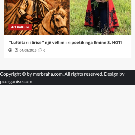
Art Kulture
”Luftëtari i lirisë” një vëllim i ri poetik nga Emine S. HOTI
04/08/2026
0
Copyright © by
merbraha.com
. All rights reserved. Design by
pcorganise.com