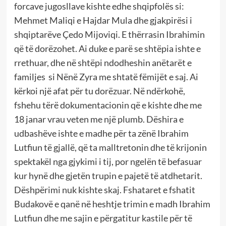
forcave jugosllave kishte edhe shqipfolës si:
Mehmet Maliqi e Hajdar Mula dhe gjakpirësi i
shqiptarëve Çedo Mijoviqi. E thërrasin Ibrahimin
që të dorëzohet. Ai duke e parë se shtëpia ishte e
rrethuar, dhe në shtëpi ndodheshin anëtarët e
familjes si Nënë Zyra me shtatë fëmijët e saj. Ai
kërkoi një afat për tu dorëzuar. Në ndërkohë,
fshehu tërë dokumentacionin që e kishte dhe me
18 janar vrau veten me një plumb. Dëshira e
udbashëve ishte e madhe për ta zënë Ibrahim
Lutfiun të gjallë, që ta malltretonin dhe të krijonin
spektakël nga gjykimi i tij, por ngelën të befasuar
kur hynë dhe gjetën trupin e pajetë të atdhetarit.
Dëshpërimi nuk kishte skaj. Fshataret e fshatit
Budakovë e qanë në heshtje trimin e madh Ibrahim
Lutfiun dhe me sajin e përgatitur kastile për të