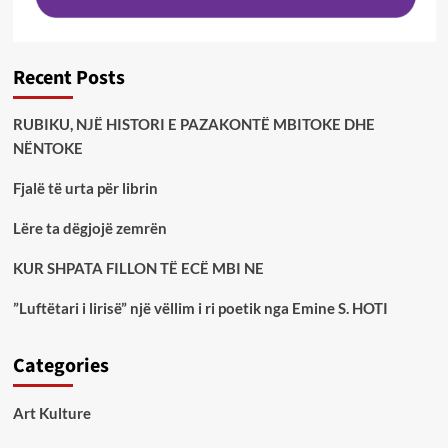
Recent Posts
RUBIKU, NJË HISTORI E PAZAKONTË MBITOKE DHE
NËNTOKE
Fjalë të urta për librin
Lëre ta dëgjojë zemrën
KUR SHPATA FILLON TË ECË MBI NE
”Luftëtari i lirisë” një vëllim i ri poetik nga Emine S. HOTI
Categories
Art Kulture