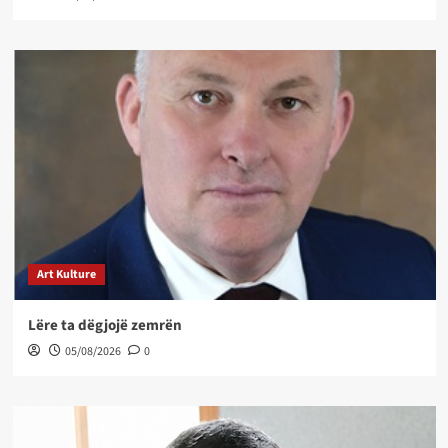
Art Kulture
Lëre ta dëgjojë zemrën
05/08/2026
0