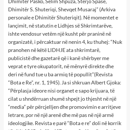
Dhimitër Pasko, Selim Shpuza, Sterjo Spase,
Dhimitër S. Shuteriqi, Shevqet Musaraj” (Arkiva
personale e Dhimitër Shuteriqit). Në momentet e
lançimit, në statutin e Lidhjes së Shkrimtarëve,
ishte vendosur vetëm një kusht për praninë në
organizatë, i përcaktuar në nenin 4, ku thuhej: “Nuk
pranohen në këtë LIDHJE ata shkrimtarë,
publicistë dhe gazetarë që i kanë shërbyer me
veprat e tyre okupatorit, në mënyrë direkte dhe
deri në fund tue u ba armiq të popullit”(Revista
“Bota e Re”, nr. 1, 1945). Ja si shkruan Albert Gjoka:
“Përplasja ideore nisi organet e sapo krijuara, të
cilat u shndërruan shumë shpejt jo thjesht në një
“media” për përcjelljen dhe promovimin e arritjeve
letrare, por në një arenë dhe më pas në një armë
ideologjike. Revista e parë “Bota e re” doli në korrik