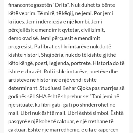
financonte gazetën “Drita”. Nuk duhet ta bënte
këtë veprim. Të mirë, të këqij, ne jemi. Por jemi
krijues. Jemi ndërgjegja e një kombi. Jemi
përcjellësit e mendimit qytetar, civilizimit,
demokracisë. Jemi përçuesit e mendimit
progresist. Pa librat e shkrimtarëve nuk do të
kishte histori, Shqipëria, nuk do të kishte gjithë
këto këngë, poezi, legjenda, portrete. Historia do të
ishte e zbrazët. Roli i shkrimtarëve, poetëve dhe
artistëve në historinë e një vendi është
determinant. Studiuesi Behar Gjoka pas marrjes së
godinës së LSHA është shprehur se:”Tani jemi në
një situatë, ku libri gati- gati po shndërrohet në
mall. Libri nuk është mall. Libri është simbol. Është
pasqyrë e një kohe të caktuar, e një rrethane të
caktuar. Është një marrëdhënie, e cila e kapërcen