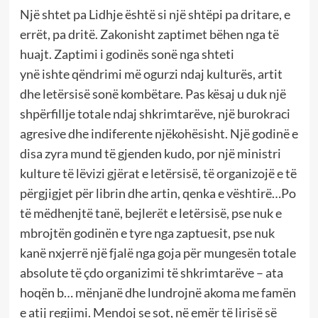
Një shtet pa Lidhje është si një shtëpi pa dritare, e
errët, pa dritë. Zakonisht zaptimet bëhen nga të
huajt. Zaptimi i godinës sonë nga shteti
ynë ishte qëndrimi më ogurzi ndaj kulturës, artit
dhe letërsisë sonë kombëtare. Pas kësaj u duk një
shpërfillje totale ndaj shkrimtarëve, një burokraci
agresive dhe indiferente njëkohësisht. Një godinë e
disa zyra mund të gjenden kudo, por një ministri
kulture të lëvizi gjërat e letërsisë, të organizojë e të
përgjigjet për librin dhe artin, qenka e vështirë…Po
të mëdhenjtë tanë, bejlerët e letërsisë, pse nuk e
mbrojtën godinën e tyre nga zaptuesit, pse nuk
kanë nxjerrë një fjalë nga goja për mungesën totale
absolute të çdo organizimi të shkrimtarëve – ata
hoqën b… mënjanë dhe lundrojnë akoma me famën
e atij regjimi. Mendoj se sot, në emër të lirisë së