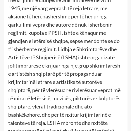
1945, me një varg veprash të reja letrare, me
aksione të herëpashershme për të hequr nga
qarkullimi vepra dhe autorë që nuk i shërbenin
regjimit, kupola e PPSH, ishte e kënaqur me
gjendjen e letërsisë shqipe, sepse mendonte se do
t’i shërbente regjimit. Lidhja e Shkrimtarëve dhe
Artistëve të Shqipërisë (LSHA) ishte organizatë
jofitimprurëse e krijuar nga një grup shkrimtarësh
e artistësh shqiptarë për të propaganduar
krijimtarinë letrare e artistike të autorëve
shqiptarë, për të vlerësuar e rivlerësuar veprat më
të mira të letërsisë, muzikës, pikturës e skulpturës
shqiptare, vlerat tradicionale dhe ato
bashkëkohore, dhe për të nxitur krijimtarinë e
talenteve të reja. LSHA mbronte dhe nxitëte
tendencat më të mira të zhvillimeve të letërsisë