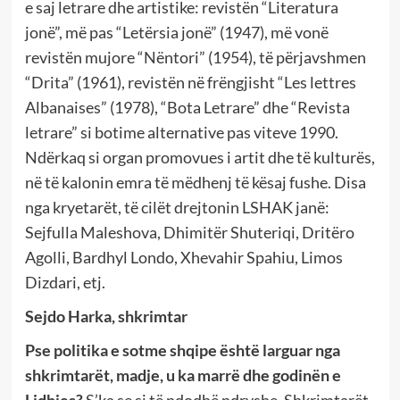
e saj letrare dhe artistike: revistën “Literatura
jonë”, më pas “Letërsia jonë” (1947), më vonë
revistën mujore “Nëntori” (1954), të përjavshmen
“Drita” (1961), revistën në frëngjisht “Les lettres
Albanaises” (1978), “Bota Letrare” dhe “Revista
letrare” si botime alternative pas viteve 1990.
Ndërkaq si organ promovues i artit dhe të kulturës,
në të kalonin emra të mëdhenj të kësaj fushe. Disa
nga kryetarët, të cilët drejtonin LSHAK janë:
Sejfulla Maleshova, Dhimitër Shuteriqi, Dritëro
Agolli, Bardhyl Londo, Xhevahir Spahiu, Limos
Dizdari, etj.
Sejdo Harka, shkrimtar
Pse politika e sotme shqipe është larguar nga
shkrimtarët, madje, u ka marrë dhe godinën e
Lidhjes?
S’ka se si të ndodhë ndryshe. Shkrimtarët