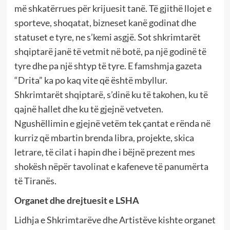
më shkatërrues për krijuesit tanë. Të gjithë llojet e
sporteve, shoqatat, bizneset kanë godinat dhe
statuset e tyre, ne s’kemi asgjë. Sot shkrimtarët
shqiptarë janë të vetmit në botë, pa një godinë të
tyre dhe pa një shtyp të tyre. E famshmja gazeta
“Drita” ka po kaq vite që është mbyllur.
Shkrimtarët shqiptarë, s’dinë ku të takohen, ku të
qajnë hallet dhe ku të gjejnë vetveten.
Ngushëllimin e gjejnë vetëm tek çantat e rënda në
kurriz që mbartin brenda libra, projekte, skica
letrare, të cilat i hapin dhe i bëjnë prezent mes
shokësh nëpër tavolinat e kafeneve të panumërta
të Tiranës.
Organet dhe drejtuesit e LSHA
Lidhja e Shkrimtarëve dhe Artistëve kishte organet