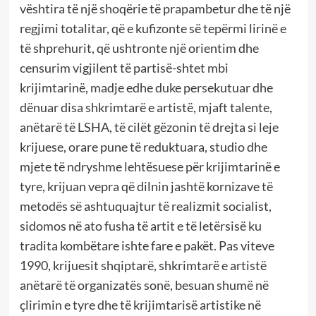
vështira të një shoqërie të prapambetur dhe të një
regjimi totalitar, që e kufizonte së tepërmi lirinë e
të shprehurit, që ushtronte një orientim dhe
censurim vigjilent të partisë-shtet mbi
krijimtarinë, madje edhe duke persekutuar dhe
dënuar disa shkrimtarë e artistë, mjaft talente,
anëtarë të LSHA, të cilët gëzonin të drejta si leje
krijuese, orare pune të reduktuara, studio dhe
mjete të ndryshme lehtësuese për krijimtarinë e
tyre, krijuan vepra që dilnin jashtë kornizave të
metodës së ashtuquajtur të realizmit socialist,
sidomos në ato fusha të artit e të letërsisë ku
tradita kombëtare ishte fare e pakët. Pas viteve
1990, krijuesit shqiptarë, shkrimtarë e artistë
anëtarë të organizatës sonë, besuan shumë në
çlirimin e tyre dhe të krijimtarisë artistike në