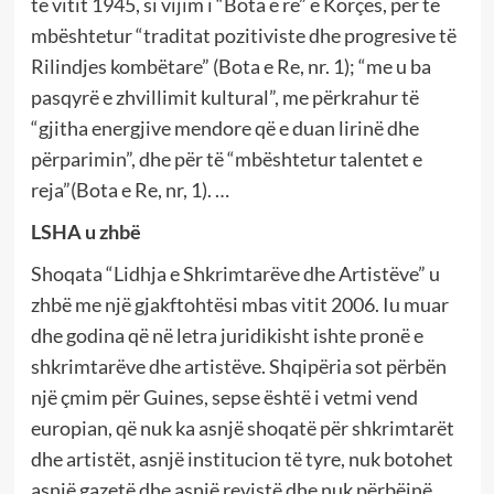
të vitit 1945, si vijim i “Bota e re” e Korçës, për të
mbështetur “traditat pozitiviste dhe progresive të
Rilindjes kombëtare” (Bota e Re, nr. 1); “me u ba
pasqyrë e zhvillimit kultural”, me përkrahur të
“gjitha energjive mendore që e duan lirinë dhe
përparimin”, dhe për të “mbështetur talentet e
reja”(Bota e Re, nr, 1). …
LSHA u zhbë
Shoqata “Lidhja e Shkrimtarëve dhe Artistëve” u
zhbë me një gjakftohtësi mbas vitit 2006. Iu muar
dhe godina që në letra juridikisht ishte pronë e
shkrimtarëve dhe artistëve. Shqipëria sot përbën
një çmim për Guines, sepse është i vetmi vend
europian, që nuk ka asnjë shoqatë për shkrimtarët
dhe artistët, asnjë institucion të tyre, nuk botohet
asnjë gazetë dhe asnjë revistë dhe nuk përbëjnë