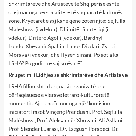
Shkrimtarëve dhe Artistëve të Shqipërisë është
drejtuar nga personalitete të shquara të kulturës
sonë. Kryetarët e saj kanë qenë zotërinjtë:
Sejfulla
Maleshova
(i vdekur),
Dhimitër Shuteriqi
(i
vdekur),
Dritëro Agolli
(vdekur),
Bardhyl
Londo
,
Xhevahir Spahiu
,
Limos Dizdari
,
Zyhdi
Morava
(i vdekur) dhe
Hysen Sinani
. Po sot a ka
LSHA? Po godina e saj ku është?!
Rrugëtimi i Lidhjes së shkrimtarëve dhe Artistëve
LSHA fillimisht u lançua si organizatë dhe
përfaqësuese e vlerave letraro-kulturore të
momentit. Ajo u ndërmor nga një “komision
iniciator: Imzot Vinçenç Prendushi, Prof. Sejfulla
Malëshova, Prof. Aleksandër Xhuvani, Ali Asllani,
Prof. Skënder Luarasi, Dr. Lazgush Poradeci, Dr.