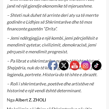
janë në një gjendje ekonomike të mjerueshme.
– Shteti nuk duhet të arrinte deri aty sa të merrte
godinën e Lidhjes së Shkrimtarëve dhe të mos
financonte gazetën “Drita”.
– Jemi ndërgjegjja e një kombi, jemi përcjellësit e
mendimit qytetar, civilizimit, demokracisë, jemi
përçuesit e mendimit progresist.
– Pa librat e shkrimtarëve nuk do të kishte histori
Shqipëria, nuk do të kishte gjithë këto këngë, poezi,
legjenda, portrete. Historia do të ishte e zbrazët.
– Roli i shkrimtarëve, poetëve dhe artistëve në
historinë e një vendi është determinant.
Nga
Albert Z. ZHOLI
Me krijimin e Lidhjes së Shkrimtarëve në vitin