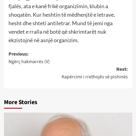
fjalës, ata e kanë frikë organizimin, klubin a
shoqatën. Kur heshtin të mëdhenjtë e letrave,
hesht dhe shteti antiletrar. Mund të jemi nga
vendet e rralla në botë që shkrimtarët nuk
ekzistojnë në asnjë organizim.
Post
Previous:
Ngërç hakmarrës (V)
navigation
Next:
Kapërcimi i rrethojës së pishinës
More Stories