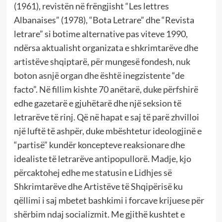
(1961), revistën në frëngjisht “Les lettres
Albanaises” (1978), “Bota Letrare” dhe “Revista
letrare” si botime alternative pas viteve 1990,
ndërsa aktualisht organizata e shkrimtarëve dhe
artistëve shqiptarë, për mungesë fondesh, nuk
boton asnjë organ dhe është inegzistente “de
facto”. Në fillim kishte 70 anëtarë, duke përfshirë
edhe gazetarë e gjuhëtarë dhe një seksion të
letrarëve të rinj. Që në hapat e saj të parë zhvilloi
një luftë të ashpër, duke mbështetur ideologjinë e
“partisë” kundër koncepteve reaksionare dhe
idealiste të letrarëve antipopullorë. Madje, kjo
përcaktohej edhe me statusin e Lidhjes së
Shkrimtarëve dhe Artistëve të Shqipërisë ku
qëllimi i saj mbetet bashkimi i forcave krijuese për
shërbim ndaj socializmit. Me gjithë kushtet e