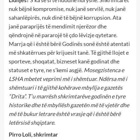
nuk bëjnë kompromise, nuk janë servilë, nuk janë
sahanlëpirës, nuk dinë të bëjnë korrupsion. Ata
janë paraprijës të mendimit njerëzor dhe
qëndrojnë në pararojë të çdo lëvizje qytetare.
Marrja që i është bërë Godinës sonë është atentati
më shkatërrues për krijuesit tanë. Të gjithë llojet e
sporteve, shoqatat, bizneset kanë godinat dhe
statuset e tyre, ne s’kemi asgjë.
Mosegzistenca e
LSHA mbetet veprimi më i shëmtuar. Ndërsa më i
shëmtuari i të gjithë kohërave mbyllja e gazetës
“Drita”. T’u marrësh shkrimtarëve godinën e tyre
historike dhe të mbyllësh gazetën më të vjetër dhe
më të bukur letrare është vrasje që i është bërë
letërsisë shqiptare.
Pirro Loli, shkrimtar