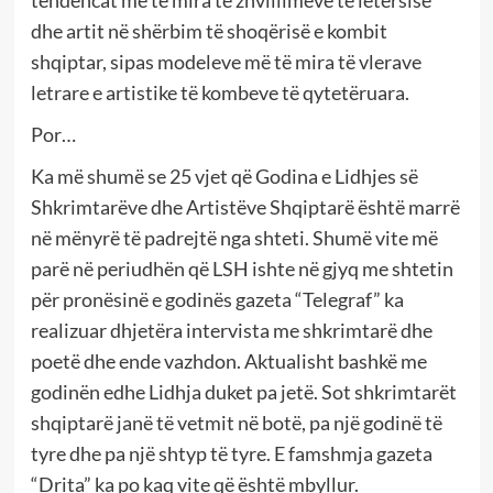
dhe artit në shërbim të shoqërisë e kombit
shqiptar, sipas modeleve më të mira të vlerave
letrare e artistike të kombeve të qytetëruara.
Por…
Ka më shumë se 25 vjet që Godina e Lidhjes së
Shkrimtarëve dhe Artistëve Shqiptarë është marrë
në mënyrë të padrejtë nga shteti. Shumë vite më
parë në periudhën që LSH ishte në gjyq me shtetin
për pronësinë e godinës gazeta “Telegraf” ka
realizuar dhjetëra intervista me shkrimtarë dhe
poetë dhe ende vazhdon. Aktualisht bashkë me
godinën edhe Lidhja duket pa jetë. Sot shkrimtarët
shqiptarë janë të vetmit në botë, pa një godinë të
tyre dhe pa një shtyp të tyre. E famshmja gazeta
“Drita” ka po kaq vite që është mbyllur.