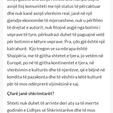
asnjë lloj komuniteti me një status të përcaktuar
dhe nuk kanë asnjë vlerësim real, janë në një
gjendje ekonomike të mjerueshme, nuk u përfillen
të drejtat e autorit, nuk fitojnë asgjë nga botimi i
veprave të tyre, përkudrazi duhet të paguajnë vetë
për botimin e këtyre veprave. Pra, çdo gjë është një
katrahurë. Kjo tregon se sa mbrapa është
Shqipëria, me të gjitha shtetet e tjera, jo vetëm në
Europë, po në të gjitha kontinentet e tjera, në
vlerësimin e kulturës dhe të njerëzve, që e bëjnë në
kondita të pazakonta dhe të vështira këtë kulturë
për të mos ndërprerë vijimësinë e saj.
Çfarë janë shkrimtarët?
Shteti nuk duhet të arrinte deri aty sa të merrte
godinën e Lidhjes së Shkrimtarëve dhe të mos