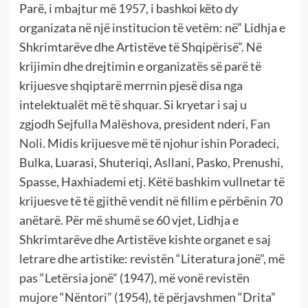
Parë, i mbajtur më
1957
, i bashkoi këto dy
organizata në një institucion të vetëm: në” Lidhja e
Shkrimtarëve dhe Artistëve të Shqipërisë”. Në
krijimin dhe drejtimin e organizatës së parë të
krijuesve shqiptarë merrnin pjesë disa nga
intelektualët më të shquar. Si kryetar i saj u
zgjodh
Sejfulla Malëshova
, president nderi,
Fan
Noli
. Midis krijuesve më të njohur ishin Poradeci,
Bulka, Luarasi, Shuteriqi, Asllani, Pasko, Prenushi,
Spasse, Haxhiademi etj. Këtë bashkim vullnetar të
krijuesve të të gjithë vendit në fillim e përbënin 70
anëtarë. Për më shumë se 60 vjet, Lidhja e
Shkrimtarëve dhe Artistëve kishte organet e saj
letrare dhe artistike: revistën “Literatura jonë”, më
pas “Letërsia jonë” (1947), më vonë revistën
mujore “Nëntori” (1954), të përjavshmen “Drita”