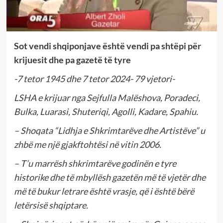
Sot vendi shqiponjave është vendi pa shtëpi për
krijuesit dhe pa gazetë të tyre
-7 tetor 1945 dhe 7 tetor 2024- 79 vjetori-
LSHA e krijuar nga Sejfulla Malëshova, Poradeci,
Bulka, Luarasi, Shuteriqi, Agolli, Kadare, Spahiu.
– Shoqata “Lidhja e Shkrimtarëve dhe Artistëve” u
zhbë me një gjakftohtësi në vitin 2006.
– T’u marrësh shkrimtarëve godinën e tyre
historike dhe të mbyllësh gazetën më të vjetër dhe
më të bukur letrare është vrasje, që i është bërë
letërsisë shqiptare.