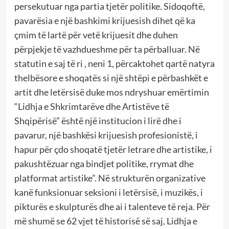
persekutuar nga partia tjetër politike. Sidoqoftë,
pavarësia e një bashkimi krijuesish dihet që ka
çmim të lartë për vetë krijuesit dhe duhen
përpjekje të vazhdueshme për ta përballuar. Në
statutin e saj të ri , neni 1, përcaktohet qartë natyra
thelbësore e shoqatës si një shtëpi e përbashkët e
artit dhe letërsisë duke mos ndryshuar emërtimin
“Lidhja e Shkrimtarëve dhe Artistëve të
Shqipërisë” është një institucion i lirë dhe i
pavarur, një bashkësi krijuesish profesionistë, i
hapur për çdo shoqatë tjetër letrare dhe artistike, i
pakushtëzuar nga bindjet politike, rrymat dhe
platformat artistike”. Në strukturën organizative
kanë funksionuar seksioni i letërsisë, i muzikës, i
pikturës e skulpturës dhe ai i talenteve të reja. Për
më shumë se 62 vjet të historisë së saj, Lidhja e