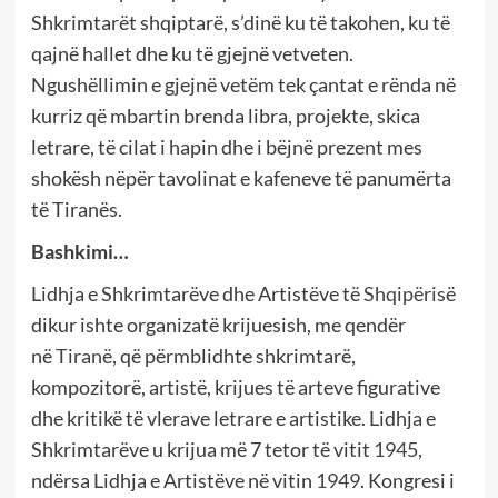
Shkrimtarët shqiptarë, s’dinë ku të takohen, ku të
qajnë hallet dhe ku të gjejnë vetveten.
Ngushëllimin e gjejnë vetëm tek çantat e rënda në
kurriz që mbartin brenda libra, projekte, skica
letrare, të cilat i hapin dhe i bëjnë prezent mes
shokësh nëpër tavolinat e kafeneve të panumërta
të Tiranës.
Bashkimi…
Lidhja e Shkrimtarëve dhe Artistëve të
Shqipëris
ë
dikur ishte organizatë krijuesish, me qendër
në
Tiranë
, që përmblidhte shkrimtarë,
kompozitorë, artistë, krijues të arteve figurative
dhe kritikë të vlerave letrare e artistike. Lidhja e
Shkrimtarëve u krijua më 7 tetor të vitit
1945
,
ndërsa Lidhja e Artistëve në vitin
1949
. Kongresi i