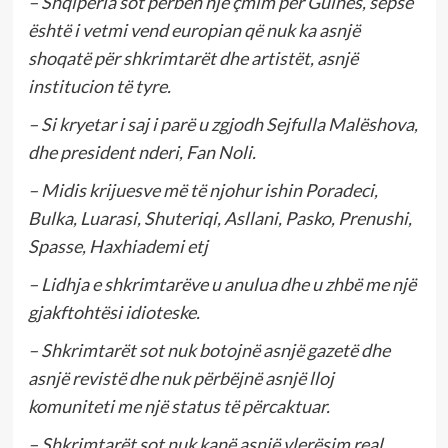
– Shqipëria sot përbën një çmim për Guines, sepse
është i vetmi vend europian që nuk ka asnjë
shoqatë për shkrimtarët dhe artistët, asnjë
institucion të tyre.
– Si kryetar i saj i parë u zgjodh Sejfulla Malëshova,
dhe president nderi, Fan Noli.
– Midis krijuesve më të njohur ishin Poradeci,
Bulka, Luarasi, Shuteriqi, Asllani, Pasko, Prenushi,
Spasse, Haxhiademi etj
– Lidhja e shkrimtarëve u anulua dhe u zhbë me një
gjakftohtësi idioteske.
– Shkrimtarët sot nuk botojnë asnjë gazetë dhe
asnjë revistë dhe nuk përbëjnë asnjë lloj
komuniteti me një status të përcaktuar.
– Shkrimtarët sot nuk kanë asnjë vlerësim real,