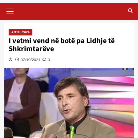
Primary
Menu
Art Kulture
I vetmi vend në botë pa Lidhje të
Shkrimtarëve
07/10/2024
0