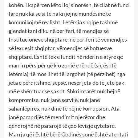
kohën. I kapërcen këto lloj sinorësh, të cilat në fund
fare nuk ka se si të na krijojnë mundësinë të
komunikojmë realisht. Letërsia shqipe tashmë
gjendet tani diku në periferi, të mendjes së
Institucioneve shqiptare, në periferi të vëmendjes
së lexuesit shqiptar, vëmendjes së botuesve
shqiptarë. Është tek e fundit në nderin e atyre që
marrin përsipër që kjo zonjë e rëndë (siç është
letërsia), të mos lihet të largohet (të përzihet) nga
jeta e përditshme, sepse, nesër jeta do të jetë pak
më e shëmtuar se sa sot. Shkrimtarët nuk bëjnë
kompromise, nuk janë servilë, nuk janë
sahanlëpirës, nuk dinë të bëjnë korrupsion. Ata
janë paraprijës të mendimit njerëzor dhe
qëndrojnë në pararojë të çdo lëvizje qytetare.
Marrja që i është bërë Godinës sonë është atentati