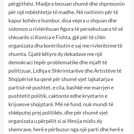
përgjithësi. Madje e besuan shumë dhe shpresonin
për një mbështetje të madhe. Në nxitimin për të
kapur kohën e humbur, disa vepra u shquan dhe
sidomos u rivlerësuan figura të persekutuara të së
shkuarës si Konica e Fishta, gjë për të cilën
organizata dha kontributin e saj me rivlerësime të
shumta. Gjatë këtyre dy dekadave me një
demokraci tepër problematike dhe mjaft të
politizuar, Lidhja e Shkrimtarëve dhe Artistëve të
Shqipërisë ka qenë për shumë vjet lajkatarja e
partisë në pushtet, e cila, bashkë me marrjen e
pushtetit politik, caktonte edhe kryetarin e
krijuesve shqiptarë. Më në fund, nuk mundi të
shkëputej prej politikës, dhe për shumë vjet
organizata u përpëlit si ai fëmija midis dy
shemrave, herë e përbuzur nga një parti dhe herë e