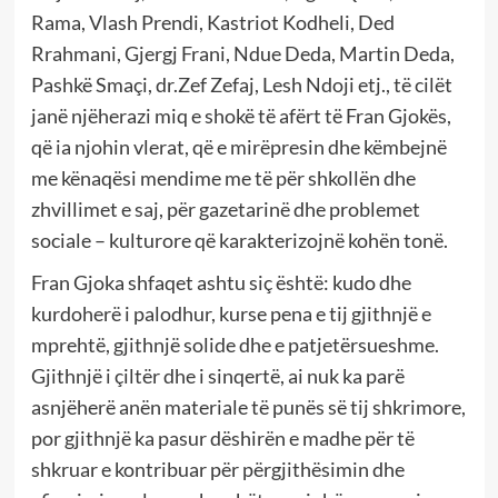
Rama, Vlash Prendi, Kastriot Kodheli, Ded
Rrahmani, Gjergj Frani, Ndue Deda, Martin Deda,
Pashkë Smaçi, dr.Zef Zefaj, Lesh Ndoji etj., të cilët
janë njëherazi miq e shokë të afërt të Fran Gjokës,
që ia njohin vlerat, që e mirëpresin dhe këmbejnë
me kënaqësi mendime me të për shkollën dhe
zhvillimet e saj, për gazetarinë dhe problemet
sociale – kulturore që karakterizojnë kohën tonë.
Fran Gjoka shfaqet ashtu siç është: kudo dhe
kurdoherë i palodhur, kurse pena e tij gjithnjë e
mprehtë, gjithnjë solide dhe e patjetërsueshme.
Gjithnjë i çiltër dhe i sinqertë, ai nuk ka parë
asnjëherë anën materiale të punës së tij shkrimore,
por gjithnjë ka pasur dëshirën e madhe për të
shkruar e kontribuar për përgjithësimin dhe