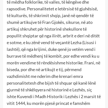
të mëdha folklorike, të valles, të këngëve dhe
rapsodive. Personalitetet e letërsisë të gjuhësisë,
të kulturës, të shkrimit shqip, janë në qendër të
shumë artikujve të Fran Gjokës, sikurse, në ato
artikuj shkruhet për historinë shekullore të
popullit shqiptar që nga ilirët, arbrit e deri në ditët
e sotme, e ku zënë vend të veçantë Lezha (Lisusi i
lashtë), që nga krijimi, duke qenë jo vetëm vend i
burrave të mëdhenj të kombit, por edhe vendi ku u
morën vendime të rëndësishme historike. Frani, në
biseda, por dhe në artikujt e tij, përmend
vazhdimisht me nderim dhe krenari emra
personalitetesh dhe bijsh të shquar që kanë lënë
gjurmë të shkëlqyera në historinë e Lezhës, siç
ishte Kuvendi i Madh Historik i Lezhës i 2 marsit të
vitit 1444, ku morën pjesë princat e famshëm