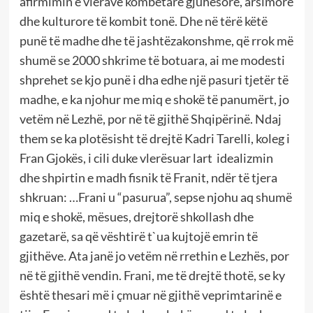
afirmimin e vlerave kombëtare gjuhësore, arsimore
dhe kulturore të kombit tonë. Dhe në tërë këtë
punë të madhe dhe të jashtëzakonshme, që rrok më
shumë se 2000 shkrime të botuara, ai me modesti
shprehet se kjo punë i dha edhe një pasuri tjetër të
madhe, e ka njohur me miq e shokë të panumërt, jo
vetëm në Lezhë, por në të gjithë Shqipërinë. Ndaj
them se ka plotësisht të drejtë Kadri Tarelli, koleg i
Fran Gjokës, i cili duke vlerësuar lart idealizmin
dhe shpirtin e madh fisnik të Franit, ndër të tjera
shkruan: …Frani u “pasurua”, sepse njohu aq shumë
miq e shokë, mësues, drejtorë shkollash dhe
gazetarë, sa që vështirë t`ua kujtojë emrin të
gjithëve. Ata janë jo vetëm në rrethin e Lezhës, por
në të gjithë vendin. Frani, me të drejtë thotë, se ky
është thesari më i çmuar në gjithë veprimtarinë e