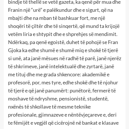
bindje të thellë se vetë gazeta, ka qenë për mua dhe
Franin një “urë” e palëkundur dhe e sigurt, që na
mbajti dhe na mban të bashkuar fort, me një
shoqëri të çiltër dhe të sinqertë, që mund ta krijojë
vetëm liria e shtypit dhe e shprehjes së mendimit.
Ndërkaq, pa qenë egoistë, duhet të pohojë se Fran
Gjoka ka edhe shumë e shumë miq e shokë të tjerë
si unë, ata janë mësues në radhë të parë, janë njerëz
të shkrimeve, janë intelektualë dhe zyrtarë, janë
me tituj dhe me grada shkencore: akademikë e
profesorë, por, mes tyre, edhe shokë dhe të njohur
të tjerë e që janë panumërt: punëtorë, fermerë të
moshave të ndryshme, pensionistë, studentë,
nxënës të shkollave të mesme teknike
profesionale, gjimnazeve e nëntëvjeçareve e, deri
te fëmijët e vegjël që cicërojnë në bankat e klasave