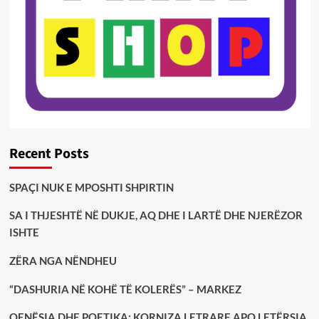
Recent Posts
SPAÇI NUK E MPOSHTI SHPIRTIN
SA I THJESHTË NË DUKJE, AQ DHE I LARTË DHE NJERËZOR
ISHTE
ZËRA NGA NËNDHEU
“DASHURIA NË KOHË TË KOLERËS” – MARKEZ
QENËSIA DHE POETIKA: KORNIZA LETRARE APO LETËRSIA