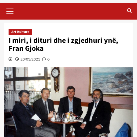
Primary
Menu
Art Kulture
I miri, i dituri dhe i zgjedhuri ynë,
Fran Gjoka
20/03/2021
0