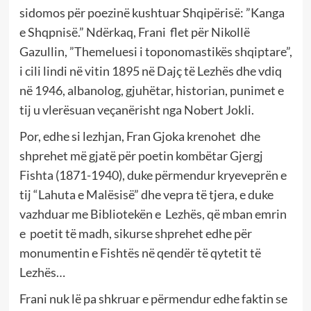
sidomos për poezinë kushtuar Shqipërisë: ”Kanga
e Shqpnisë.” Ndërkaq, Frani flet për Nikollë
Gazullin, ”Themeluesi i toponomastikës shqiptare”,
i cili lindi në vitin 1895 në Dajç të Lezhës dhe vdiq
në 1946, albanolog, gjuhëtar, historian, punimet e
tij u vlerësuan veçanërisht nga Nobert Jokli.
Por, edhe si lezhjan, Fran Gjoka krenohet dhe
shprehet më gjatë për poetin kombëtar Gjergj
Fishta (1871-1940), duke përmendur kryeveprën e
tij “Lahuta e Malësisë” dhe vepra të tjera, e duke
vazhduar me Bibliotekën e Lezhës, që mban emrin
e poetit të madh, sikurse shprehet edhe për
monumentin e Fishtës në qendër të qytetit të
Lezhës…
Frani nuk lë pa shkruar e përmendur edhe faktin se