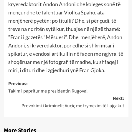
kryeredaktorit Andon Andoni dhe koleges sonë të
mençur dhe të talentuar Vjollca Spaho, ata
menjëherë pyetën: po titulli? Dhe, si për çudi, të
treve na ndritën sytë kur, thuajse në një zë thamë:
“Frani i gazetës “Mësuesi”. Dhe, menjëherë, Andon
Andoni, si kryeredaktor, por edhe si shkrimtar i
spikatur, e vendosi artikullin në faqen me ngjyra, të
shoqëruar me një fotografi të madhe, ku shfaqej i
miri, i dituri dhe i zgjedhuri ynë Fran Gjoka.
Post
Previous:
Takim i papritur me presidentin Rugova!
navigation
Next:
Provokimi i kriminelit Vuçiç me frymëzim të Lajçakut
More Stories