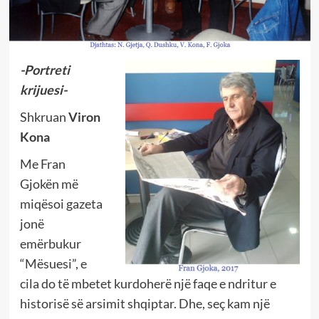
-Portreti
krijuesi-
Shkruan
Viron
Kona
Me Fran
Gjokën më
miqësoi gazeta
jonë
emërbukur
“Mësuesi”, e
cila do të mbetet kurdoherë një faqe e ndritur e
historisë së arsimit shqiptar. Dhe, seç kam një