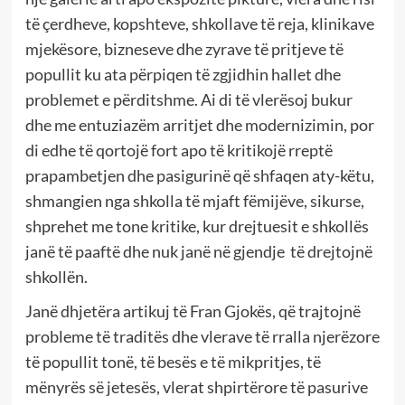
të çerdheve, kopshteve, shkollave të reja, klinikave
mjekësore, bizneseve dhe zyrave të pritjeve të
popullit ku ata përpiqen të zgjidhin hallet dhe
problemet e përditshme. Ai di të vlerësoj bukur
dhe me entuziazëm arritjet dhe modernizimin, por
di edhe të qortojë fort apo të kritikojë rreptë
prapambetjen dhe pasigurinë që shfaqen aty-këtu,
shmangien nga shkolla të mjaft fëmijëve, sikurse,
shprehet me tone kritike, kur drejtuesit e shkollës
janë të paaftë dhe nuk janë në gjendje të drejtojnë
shkollën.
Janë dhjetëra artikuj të Fran Gjokës, që trajtojnë
probleme të traditës dhe vlerave të rralla njerëzore
të popullit tonë, të besës e të mikpritjes, të
mënyrës së jetesës, vlerat shpirtërore të pasurive