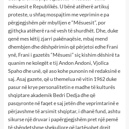
mësuesit e Republikës. U bënë atëherë artikuj
proteste, u shfaq mospajtim me veprimin e pa
përgjegjshëm për mbylljen e “Mësuesit”, por
gjithçka atëherë ra në vesh të shurdhët. Dhe, duke
qenë mes këtij zjarri pakënaqësie, mbaj mend
dhembjen dhe dëshpërimin që përjetoi edhe Frani
ynë, Frani i gazetës “Mësuesi” siç kishim dëshirë ta
quanim ne kolegët e tij Andon Andoni, Vjollca
Spaho dhe unë, që aso kohe punonin në redaksinë e
saj. Asaj gazete, që u themelua në vitin 1962 duke
pasur në krye personalitetin e madhe të kulturës
shqiptare akademik Bedri Dedja dhe që
pasqyronte në faqet e saj jetën dhe veprimtarinë e
përjavshme të arsimit shqiptar, i dhanë fund, ashtu
sikurse një druvar i papërgjegjshëm pret një pemë
të shëndetshme shekullore që lartësohet drejt