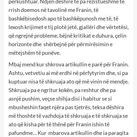
përkushtuar. Ndjen dëshirë të pa rezistueshme të
rrish doemos në tavolinë me Franin, të
bashkëbisedosh apo të bashkëpunosh me të, të
lexosh krijimet e tij plotë jetë, gjallëri dhe vërtetësi,
që ngrejnë probleme, bëjnë kritikat e duhura, çelin
horizonte dhe shërbejnë për përmirësimin e
mëtejshëm të punëve.
Mbaj mend kur shkrova artikullin e parë për Franin.
Ashtu, vetvetiu ai më erdhi në përfytyrim dhe, si pa
kuptuar nisa të shkruaja ato që më vinin në mendje.
Shkruaja pa e ngritur kokën, pa reshtur dhe pa
asnjë pushim, veçse shihja disi i habitur se si
mbusheshin faqet njëra pas tjetrës, teksa dëshira
më thoshte të vazhdoja të shkruaja e të shkruaja se
ato që kisha për të thënë për Franin ishin të
pafundme… Kur mbarova artikullin dhe ia paraqita