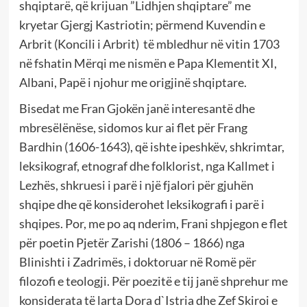
shqiptarë, që krijuan ”Lidhjen shqiptare” me
kryetar Gjergj Kastriotin; përmend Kuvendin e
Arbrit (Koncili i Arbrit) të mbledhur në vitin 1703
në fshatin Mërqi me nismën e Papa Klementit XI,
Albani, Papë i njohur me origjinë shqiptare.
Bisedat me Fran Gjokën janë interesantë dhe
mbresëlënëse, sidomos kur ai flet për Frang
Bardhin (1606-1643), që ishte ipeshkëv, shkrimtar,
leksikograf, etnograf dhe folklorist, nga Kallmet i
Lezhës, shkruesi i parë i një fjalori për gjuhën
shqipe dhe që konsiderohet leksikografi i parë i
shqipes. Por, me po aq nderim, Frani shpjegon e flet
për poetin Pjetër Zarishi (1806 – 1866) nga
Blinishti i Zadrimës, i doktoruar në Romë për
filozofi e teologji. Për poezitë e tij janë shprehur me
konsiderata të larta Dora d`Istria dhe Zef Skiroi e