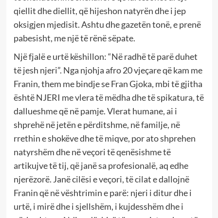
qiellit dhe diellit, që hijeshon natyrën dhe i jep
oksigjen mjedisit. Ashtu dhe gazetën tonë, e prenë
pabesisht, me një të rënë sëpate.
Një fjalë e urtë këshillon: “Në radhë të parë duhet
të jesh njeri”. Nga njohja afro 20 vjeçare që kam me
Franin, them me bindje se Fran Gjoka, mbi të gjitha
është NJERI me vlera të mëdha dhe të spikatura, të
dallueshme që në pamje. Vlerat humane, ai i
shprehë në jetën e përditshme, në familje, në
rrethin e shokëve dhe të miqve, por ato shprehen
natyrshëm dhe në veçori të qenësishme të
artikujve të tij, që janë sa profesionalë, aq edhe
njerëzorë. Janë cilësi e veçori, të cilat e dallojnë
Franin që në vështrimin e parë: njeri i ditur dhe i
urtë, i mirë dhe i sjellshëm, i kujdesshëm dhe i