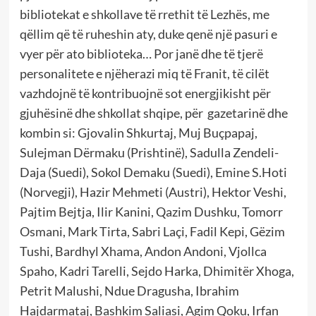
bibliotekat e shkollave të rrethit të Lezhës, me
qëllim që të ruheshin aty, duke qenë një pasuri e
vyer për ato biblioteka… Por janë dhe të tjerë
personalitete e njëherazi miq të Franit, të cilët
vazhdojnë të kontribuojnë sot energjikisht për
gjuhësinë dhe shkollat shqipe, për gazetarinë dhe
kombin si: Gjovalin Shkurtaj, Muj Buçpapaj,
Sulejman Dërmaku (Prishtinë), Sadulla Zendeli-
Daja (Suedi), Sokol Demaku (Suedi), Emine S.Hoti
(Norvegji), Hazir Mehmeti (Austri), Hektor Veshi,
Pajtim Bejtja, Ilir Kanini, Qazim Dushku, Tomorr
Osmani, Mark Tirta, Sabri Laçi, Fadil Kepi, Gëzim
Tushi, Bardhyl Xhama, Andon Andoni, Vjollca
Spaho, Kadri Tarelli, Sejdo Harka, Dhimitër Xhoga,
Petrit Malushi, Ndue Dragusha, Ibrahim
Hajdarmataj, Bashkim Saliasi, Agim Qoku, Irfan