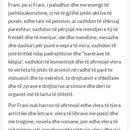
Frani, po si Frani, i palodhur dhe me energji të
jashtëzakonshme, si në të gjithë jetën aktive të
punës, edhe tani në pension, ai vazhdon të shkruaj
pareshtur, vazhdon të përçojë me mendjen e tij të
freskët dhe të mençur, ide dhe mendime, mesazhe
dhe dashuri për punë e vepra të mira; vazhdon të
jetë kritikë ndaj padrejtësive dhe “barërave të
këqija”, vazhdon të komentojë dhe të afirmojë vlera
të vërteta të jetës të arsimit në radhë të parë te
mësuesit dhe te nxënësit, te drejtuesit e shkollave
dhe të zyrave e drejtorive arsimore dhe deri te
organet më të larta të shtetit.
Por Frani nuk harron të afirmojë edhe vlera të tjera
artistike dhe letrare, vlera të librave me poezi dhe
me tregime, novela dhe romane, por edhe vlera të
një galerie arti apo ekspozite pikture, vlera dhe risi