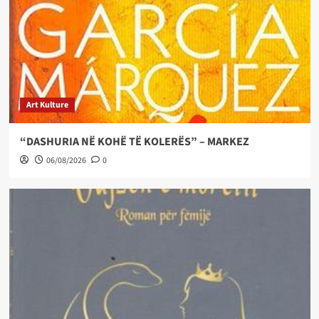
Art Kulture
“DASHURIA NË KOHË TË KOLERËS” – MARKEZ
06/08/2026
0