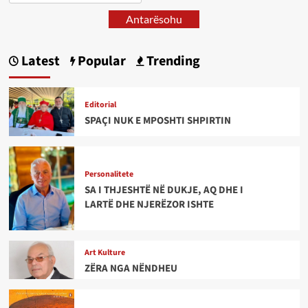
Antarësohu
Latest
Popular
Trending
Editorial
SPAÇI NUK E MPOSHTI SHPIRTIN
Personalitete
SA I THJESHTË NË DUKJE, AQ DHE I
LARTË DHE NJERËZOR ISHTE
Art Kulture
ZËRA NGA NËNDHEU