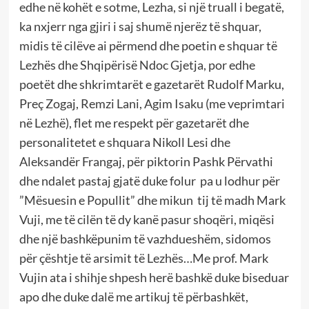
edhe në kohët e sotme, Lezha, si një truall i begatë,
ka nxjerr nga gjiri i saj shumë njerëz të shquar,
midis të cilëve ai përmend dhe poetin e shquar të
Lezhës dhe Shqipërisë Ndoc Gjetja, por edhe
poetët dhe shkrimtarët e gazetarët Rudolf Marku,
Preç Zogaj, Remzi Lani, Agim Isaku (me veprimtari
në Lezhë), flet me respekt për gazetarët dhe
personalitetet e shquara Nikoll Lesi dhe
Aleksandër Frangaj, për piktorin Pashk Përvathi
dhe ndalet pastaj gjatë duke folur pa u lodhur për
”Mësuesin e Popullit” dhe mikun tij të madh Mark
Vuji, me të cilën të dy kanë pasur shoqëri, miqësi
dhe një bashkëpunim të vazhdueshëm, sidomos
për çështje të arsimit të Lezhës…Me prof. Mark
Vujin ata i shihje shpesh herë bashkë duke biseduar
apo dhe duke dalë me artikuj të përbashkët,