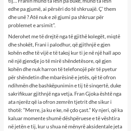
tij… Franin mund ta lesh pa bukë, mund ta lesh
edhe pa gjumë, ai përsëri do të shkruajë. Ç’ them
dhe unë ? Atë nuk e zë gjumi pa shkruar për
problemet e arsimit”.
Nderohet me të drejtë nga të gjithë kolegët, miqtë
dhe shokët, Frani i palodhur, që gjithnjë e gjen
kohën edhe të vijë e të takoj kur ti je në një hall apo
në një gjendje jo të mirë shëndetësore, që gjen
kohën dhe nuk harron të telefonojë për të pyetur
për shëndetin dhe mbarësinë e jetës, që të ofron
ndihmën dhe bashkëpunimin e tij të sinqertë, duke
sakrifikuar gjithnjë nga vetja. Fran Gjoka është nga
ata njerëz që ia ofron zemrën tjetrit dhe sikur i
thotë: ”Merre, ja ku e ke, në çdo çast.” Ky njeri, që ka
kaluar momente shumë dëshpëruese e të vështira
në jetën e tij, kur u shua në mënyrë aksidentale jeta