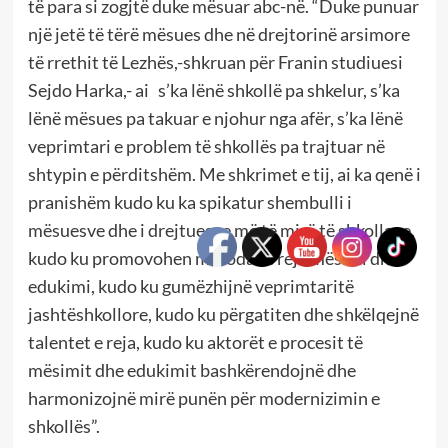
të para si zogjtë duke mësuar abc-në. “Duke punuar
një jetë të tërë mësues dhe në drejtorinë arsimore
të rrethit të Lezhës,-shkruan për Franin studiuesi
Sejdo Harka,- ai s’ka lënë shkollë pa shkelur, s’ka
lënë mësues pa takuar e njohur nga afër, s’ka lënë
veprimtari e problem të shkollës pa trajtuar në
shtypin e përditshëm. Me shkrimet e tij, ai ka qenë i
pranishëm kudo ku ka spikatur shembulli i
mësuesve dhe i drejtuesve më të mirë të shkollave,
kudo ku promovohen metoda të reja mësimi dhe
edukimi, kudo ku gumëzhijnë veprimtaritë
jashtëshkollore, kudo ku përgatiten dhe shkëlqejnë
talentet e reja, kudo ku aktorët e procesit të
mësimit dhe edukimit bashkërendojnë dhe
harmonizojnë mirë punën për modernizimin e
shkollës”.