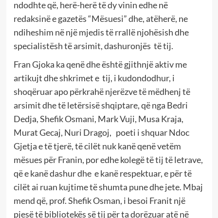
ndodhte që, herë-herë të dy vinin edhe në
redaksinë e gazetës “Mësuesi” dhe, atëherë, ne
ndiheshim në një mjedis të rrallë njohësish dhe
specialistësh të arsimit, dashuronjës të tij.
Fran Gjoka ka qenë dhe është gjithnjë aktiv me
artikujt dhe shkrimet e tij, i kudondodhur, i
shoqëruar apo përkrahë njerëzve të mëdhenj të
arsimit dhe të letërsisë shqiptare, që nga Bedri
Dedja, Shefik Osmani, Mark Vuji, Musa Kraja,
Murat Gecaj, Nuri Dragoj, poeti i shquar Ndoc
Gjetja e të tjerë, të cilët nuk kanë qenë vetëm
mësues për Franin, por edhe kolegë të tij të letrave,
që e kanë dashur dhe e kanë respektuar, e për të
cilët ai ruan kujtime të shumta pune dhe jete. Mbaj
mend që, prof. Shefik Osman, i besoi Franit një
pjesë të bibliotekës së tij për ta dorëzuar atë në