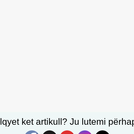
qyet ket artikull? Ju lutemi përhapn