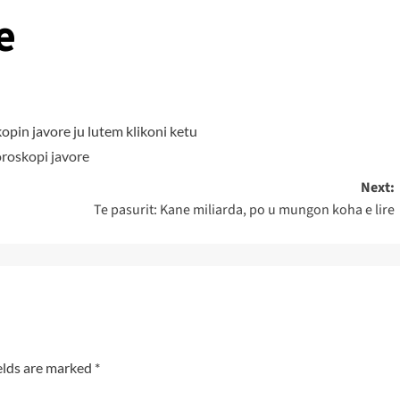
e
opin javore ju lutem klikoni ketu
roskopi javore
Next:
Te pasurit: Kane miliarda, po u mungon koha e lire
elds are marked
*