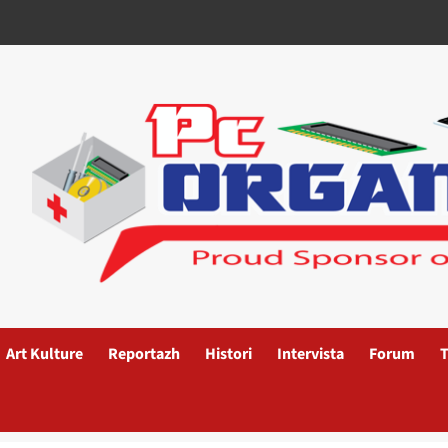
Art Kulture
Reportazh
Histori
Intervista
Forum
T