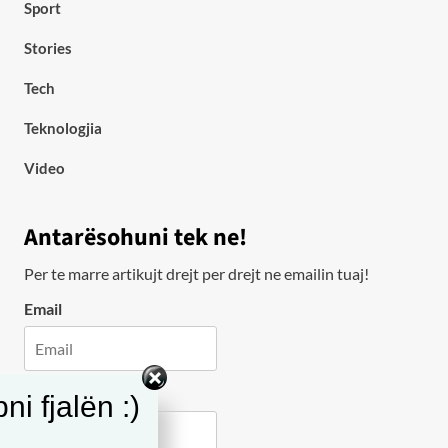
Sport
Stories
Tech
Teknologjia
Video
Antarësohuni tek ne!
Per te marre artikujt drejt per drejt ne emailin tuaj!
Email
City
i fjalën :)