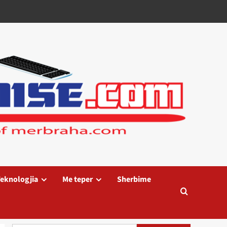
eknologjia
Me teper
Sherbime