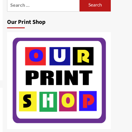
Search
for:
Our Print Shop