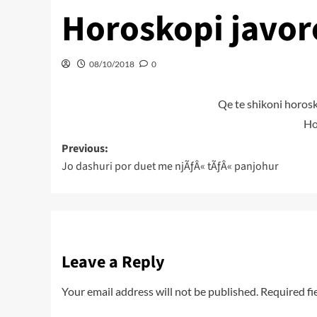
Horoskopi javor
08/10/2018
0
Qe te shikoni horosk
Ho
Post
Previous:
Jo dashuri por duet me njÃƒÂ« tÃƒÂ« panjohur
navigation
Leave a Reply
Your email address will not be published.
Required fi