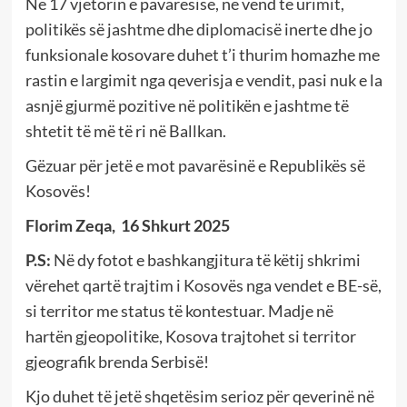
Në 17 vjetorin e pavarësisë, në vend të urimit,
politikës së jashtme dhe diplomacisë inerte dhe jo
funksionale kosovare duhet t’i thurim homazhe me
rastin e largimit nga qeverisja e vendit, pasi nuk e la
asnjë gjurmë pozitive në politikën e jashtme të
shtetit të më të ri në Ballkan.
Gëzuar për jetë e mot pavarësinë e Republikës së
Kosovës!
Florim Zeqa, 16 Shkurt 2025
P.S:
Në dy fotot e bashkangjitura të këtij shkrimi
vërehet qartë trajtim i Kosovës nga vendet e BE-së,
si territor me status të kontestuar. Madje në
hartën gjeopolitike, Kosova trajtohet si territor
gjeografik brenda Serbisë!
Kjo duhet të jetë shqetësim serioz për qeverinë në