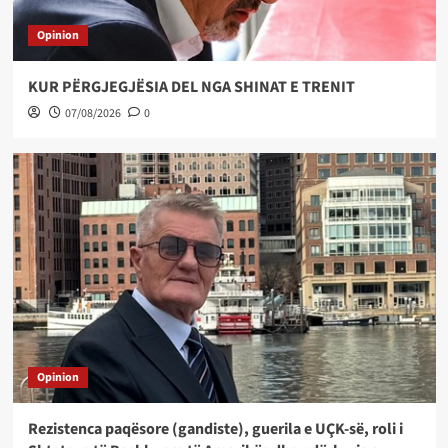
Opinion
KUR PËRGJEGJËSIA DEL NGA SHINAT E TRENIT
07/08/2026
0
Opinion
Rezistenca paqësore (gandiste), guerila e UÇK-së, roli i