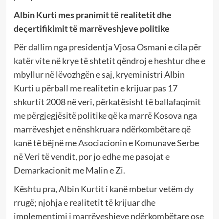
Albin Kurti mes pranimit të realitetit dhe
deçertifikimit të marrëveshjeve politike
Për dallim nga presidentja Vjosa Osmani e cila për
katër vite në krye të shtetit qëndroj e heshtur dhe e
mbyllur në lëvozhgën e saj, kryeministri Albin
Kurti u përball me realitetin e krijuar pas 17
shkurtit 2008 në veri, përkatësisht të ballafaqimit
me përgjegjësitë politike që ka marrë Kosova nga
marrëveshjet e nënshkruara ndërkombëtare që
kanë të bëjnë me Asociacionin e Komunave Serbe
në Veri të vendit, por jo edhe me pasojat e
Demarkacionit me Malin e Zi.
Kështu pra, Albin Kurtit i kanë mbetur vetëm dy
rrugë; njohja e realitetit të krijuar dhe
implementimi i marrëveshjeve ndërkombëtare ose