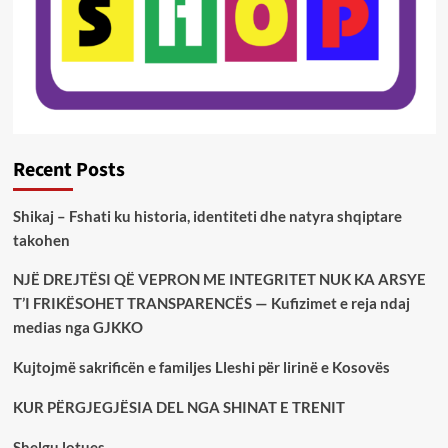
Recent Posts
Shikaj – Fshati ku historia, identiteti dhe natyra shqiptare
takohen
NJË DREJTËSI QË VEPRON ME INTEGRITET NUK KA ARSYE
T’I FRIKËSOHET TRANSPARENCËS — Kufizimet e reja ndaj
medias nga GJKKO
Kujtojmë sakrificën e familjes Lleshi për lirinë e Kosovës
KUR PËRGJEGJËSIA DEL NGA SHINAT E TRENIT
Shelgu lotues