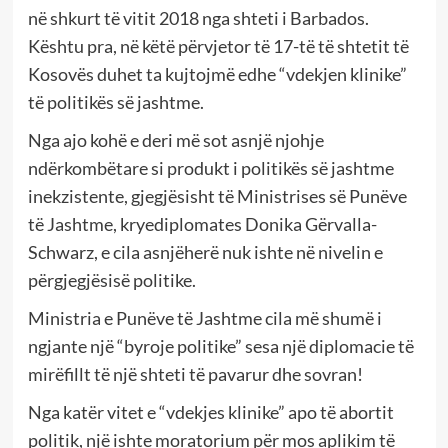
në shkurt të vitit 2018 nga shteti i Barbados.
Kështu pra, në këtë përvjetor të 17-të të shtetit të
Kosovës duhet ta kujtojmë edhe “vdekjen klinike”
të politikës së jashtme.
Nga ajo kohë e deri më sot asnjë njohje
ndërkombëtare si produkt i politikës së jashtme
inekzistente, gjegjësisht të Ministrises së Punëve
të Jashtme, kryediplomates Donika Gërvalla-
Schwarz, e cila asnjëherë nuk ishte në nivelin e
përgjegjësisë politike.
Ministria e Punëve të Jashtme cila më shumë i
ngjante një “byroje politike” sesa një diplomacie të
mirëfillt të një shteti të pavarur dhe sovran!
Nga katër vitet e “vdekjes klinike” apo të abortit
politik, një ishte moratorium për mos aplikim të