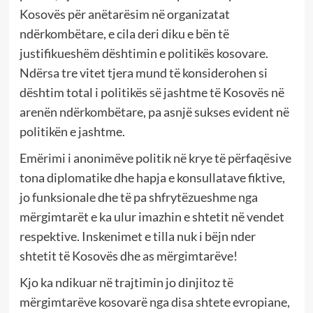
Kosovës për anëtarësim në organizatat
ndërkombëtare, e cila deri diku e bën të
justifikueshëm dështimin e politikës kosovare.
Ndërsa tre vitet tjera mund të konsiderohen si
dështim total i politikës së jashtme të Kosovës në
arenën ndërkombëtare, pa asnjë sukses evident në
politikën e jashtme.
Emërimi i anonimëve politik në krye të përfaqësive
tona diplomatike dhe hapja e konsullatave fiktive,
jo funksionale dhe të pa shfrytëzueshme nga
mërgimtarët e ka ulur imazhin e shtetit në vendet
respektive. Inskenimet e tilla nuk i bëjn nder
shtetit të Kosovës dhe as mërgimtarëve!
Kjo ka ndikuar në trajtimin jo dinjitoz të
mërgimtarëve kosovarë nga disa shtete evropiane,