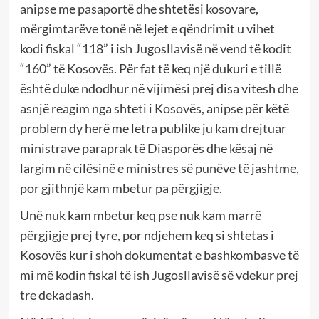
anipse me pasaportë dhe shtetësi kosovare,
mërgimtarëve tonë në lejet e qëndrimit u vihet
kodi fiskal “118” i ish Jugosllavisë në vend të kodit
“160” të Kosovës. Për fat të keq një dukuri e tillë
është duke ndodhur në vijimësi prej disa vitesh dhe
asnjë reagim nga shteti i Kosovës, anipse për këtë
problem dy herë me letra publike ju kam drejtuar
ministrave paraprak të Diasporës dhe kësaj në
largim në cilësinë e ministres së punëve të jashtme,
por gjithnjë kam mbetur pa përgjigje.
Unë nuk kam mbetur keq pse nuk kam marrë
përgjigje prej tyre, por ndjehem keq si shtetas i
Kosovës kur i shoh dokumentat e bashkombasve të
mi më kodin fiskal të ish Jugosllavisë së vdekur prej
tre dekadash.