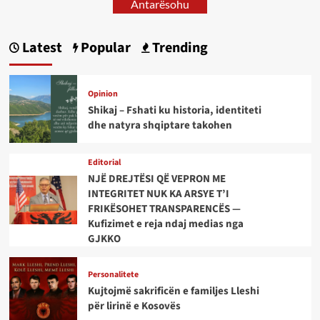
Antarësohu
Latest
Popular
Trending
Opinion
Shikaj – Fshati ku historia, identiteti
dhe natyra shqiptare takohen
Editorial
NJË DREJTËSI QË VEPRON ME
INTEGRITET NUK KA ARSYE T’I
FRIKËSOHET TRANSPARENCËS —
Kufizimet e reja ndaj medias nga
GJKKO
Personalitete
Kujtojmë sakrificën e familjes Lleshi
për lirinë e Kosovës