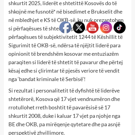
shkurtit 2025, liderët e shtetittë Kosovës do të
shkojnë me fusnotë* në bisedimet e Brukselit dhe
në mbledhjet e KS të OKB-së, ku nuk prezantohen
si përfaqësues të shtetit të pavarur, por si
përfaqësues të subjektivitetit 1244 të Këshillit të
Sigurimit të OKB-së, ndërsa të njëjtit liderë para
opinionit të brendshëm kosovar me entuziazëm
paraqiten si liderë të shtetit të pavarur dhe përtej
kësaj edhe si çlirimtar të pjesës veriore të vendit
nga ‘bandat kriminale të Serbisë’!
Si rezultat i personalitetit të dyfishtë të liderëve
shtetërorë, Kosova që 17 vjet vendnumëron dhe
rrotullohet rreth boshtit të pavarësisë së 17
shkurtit 2008, duke i kaluar 17 vjet pa njohje nga
BE dhe OKB, pa mirëqenje qytetare dhe pa asnjë
perspektivë zhvillimore.