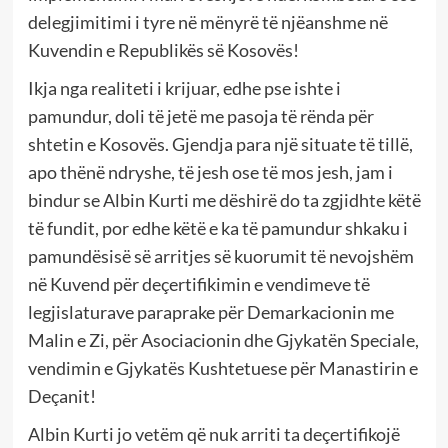
delegjimitimi i tyre në mënyrë të njëanshme në
Kuvendin e Republikës së Kosovës!
Ikja nga realiteti i krijuar, edhe pse ishte i
pamundur, doli të jetë me pasoja të rënda për
shtetin e Kosovës. Gjendja para një situate të tillë,
apo thënë ndryshe, të jesh ose të mos jesh, jam i
bindur se Albin Kurti me dëshirë do ta zgjidhte këtë
të fundit, por edhe këtë e ka të pamundur shkaku i
pamundësisë së arritjes së kuorumit të nevojshëm
në Kuvend për deçertifikimin e vendimeve të
legjislaturave paraprake për Demarkacionin me
Malin e Zi, për Asociacionin dhe Gjykatën Speciale,
vendimin e Gjykatës Kushtetuese për Manastirin e
Deçanit!
Albin Kurti jo vetëm që nuk arriti ta deçertifikojë