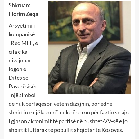
Shkruan:
Florim Zeqa
Arsyetimi i
kompanisë
“Red Mill”, e
cila e ka
dizajnuar
logon e
Ditës së
Pavarësisë:
“një simbol
që nuk përfaqëson vetëm dizajnin, por edhe
shpirtin e një kombi”, nuk qëndron për faktin se ajo
i gjason akronimit të partisë në pushtet-VV-së e jo
shpirtit luftarak të popullit shqiptar të Kosovës.