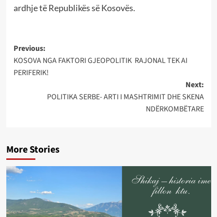
ardhje të Republikës së Kosovës.
Post
Previous:
KOSOVA NGA FAKTORI GJEOPOLITIK RAJONAL TEK AI
navigation
PERIFERIK!
Next:
POLITIKA SERBE- ARTI I MASHTRIMIT DHE SKENA
NDËRKOMBËTARE
More Stories