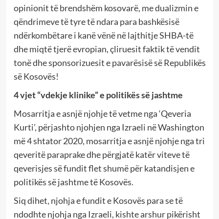
opinionit të brendshëm kosovarë, me dualizmin e
qëndrimeve të tyre të ndara para bashkësisë
ndërkombëtare i kanë vënë në lajthitje SHBA-të
dhe miqtë tjerë evropian, çliruesit faktik të vendit
tonë dhe sponsorizuesit e pavarësisë së Republikës
së Kosovës!
4 vjet “vdekje klinike” e politikës së jashtme
Mosarritja e asnjë njohje të vetme nga ‘Qeveria
Kurti’, përjashto njohjen nga Izraeli në Washington
më 4 shtator 2020, mosarritja e asnjë njohje nga tri
qeveritë paraprake dhe përgjatë katër viteve të
qeverisjes së fundit flet shumë për katandisjen e
politikës së jashtme të Kosovës.
Siq dihet, njohja e fundit e Kosovës para se të
ndodhte njohja nga Izraeli, kishte arshur pikërisht