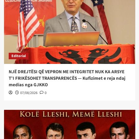
Editorial
NJË DREJTËSI QË VEPRON ME INTEGRITET NUK KA ARSYE
T’I FRIKËSOHET TRANSPARENCËS — Kufizimet e reja ndaj
medias nga GJKKO
07/08/2026
0