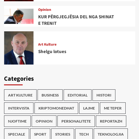
Opinion
KUR PËRGJEGJËSIA DEL NGA SHINAT
E TRENIT
Art Kulture
Shelgu lotues
Categories
ART KULTURE
BUSINESS
EDITORIAL
HISTORI
INTERVISTA
KRIPTOMONEDHAT
LAJME
ME TEPER
NJOFTIME
OPINION
PERSONALITETE
REPORTAZH
SPECIALE
SPORT
STORIES
TECH
TEKNOLOGJIA