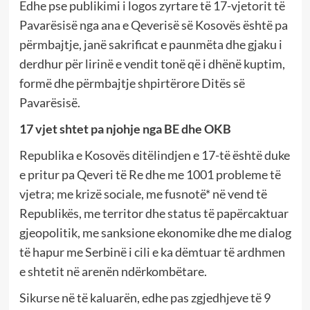
Edhe pse publikimi i logos zyrtare të 17-vjetorit të
Pavarësisë nga ana e Qeverisë së Kosovës është pa
përmbajtje, janë sakrificat e paunmëta dhe gjaku i
derdhur për lirinë e vendit tonë që i dhënë kuptim,
formë dhe përmbajtje shpirtërore Ditës së
Pavarësisë.
17 vjet shtet pa njohje nga BE dhe OKB
Republika e Kosovës ditëlindjen e 17-të është duke
e pritur pa Qeveri të Re dhe me 1001 probleme të
vjetra; me krizë sociale, me fusnotë* në vend të
Republikës, me territor dhe status të papërcaktuar
gjeopolitik, me sanksione ekonomike dhe me dialog
të hapur me Serbinë i cili e ka dëmtuar të ardhmen
e shtetit në arenën ndërkombëtare.
Sikurse në të kaluarën, edhe pas zgjedhjeve të 9