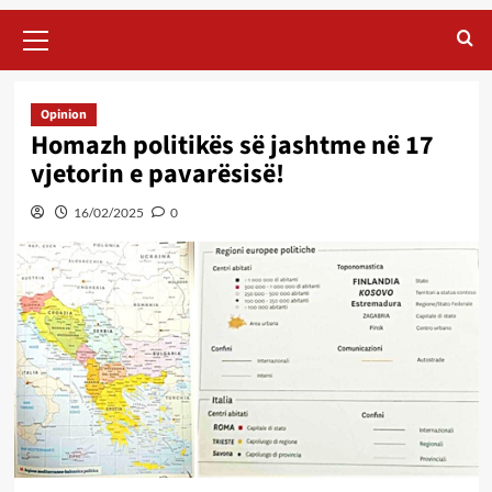
Primary
Menu
Opinion
Homazh politikës së jashtme në 17
vjetorin e pavarësisë!
16/02/2025
0