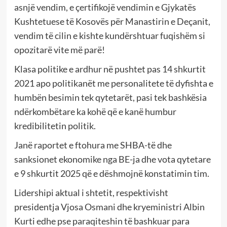
asnjë vendim, e çertifikojë vendimin e Gjykatës
Kushtetuese të Kosovës për Manastirin e Deçanit,
vendim të cilin e kishte kundërshtuar fuqishëm si
opozitarë vite më parë!
Klasa politike e ardhur në pushtet pas 14 shkurtit
2021 apo politikanët me personalitete të dyfishta e
humbën besimin tek qytetarët, pasi tek bashkësia
ndërkombëtare ka kohë që e kanë humbur
kredibilitetin politik.
Janë raportet e ftohura me SHBA-të dhe
sanksionet ekonomike nga BE-ja dhe vota qytetare
e 9 shkurtit 2025 që e dëshmojnë konstatimin tim.
Lidershipi aktual i shtetit, respektivisht
presidentja Vjosa Osmani dhe kryeministri Albin
Kurti edhe pse paraqiteshin të bashkuar para