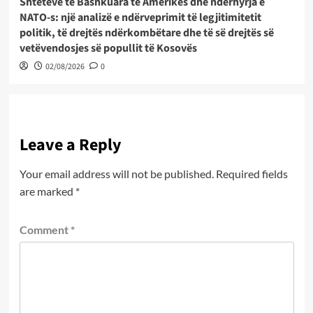
Shteteve të Bashkuara të Amerikës dhe ndërhyrja e
NATO-s: një analizë e ndërveprimit të legjitimitetit
politik, të drejtës ndërkombëtare dhe të së drejtës së
vetëvendosjes së popullit të Kosovës
02/08/2026
0
Leave a Reply
Your email address will not be published.
Required fields
are marked
*
Comment
*