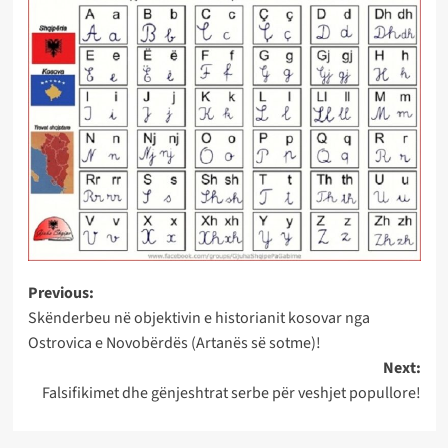
Post
Previous:
Skënderbeu në objektivin e historianit kosovar nga
navigation
Ostrovica e Novobërdës (Artanës së sotme)!
Next:
Falsifikimet dhe gënjeshtrat serbe për veshjet popullore!