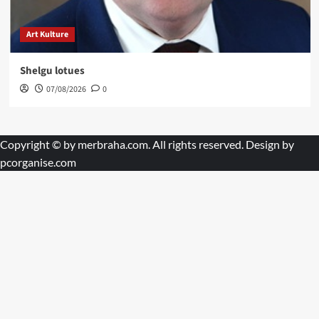
Art Kulture
Shelgu lotues
07/08/2026
0
Copyright © by
merbraha.com
. All rights reserved. Design by
pcorganise.com