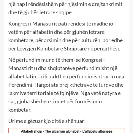
një hap i rëndësishëm për njësimin e drejtshkrimit
dhe të gjuhës letrare shqipe.
Kongresi i Manastirit pati rëndësi të madhe jo
vetëm për alfabetin dhe për gjuhën letrare
kombëtare, për arsimin dhe për kulturën, por edhe
për Lëvizjen Kombëtare Shqiptare në përgjithësi.
Në përfundim mund të themi se Kongresi i
Manastirit u dha shqiptarëve përfundimisht një
alfabet latin, i cili ua ktheu përfundimisht syrin nga
Perëndimi, i largoi ata prej kthetrave të turqve dhe
lakmive territoriale të fqinjëve. Nga vetë natyra e
saj, gjuha shërbeu si mjet për formësimin
kombëtar.
Urime e gëzuar kjo ditë e shënuar!