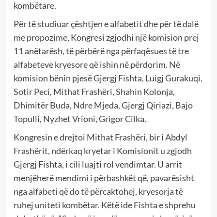
kombëtare.
Për të studiuar çështjen e alfabetit dhe për të dalë
me propozime, Kongresi zgjodhi një komision prej
11 anëtarësh, të përbërë nga përfaqësues të tre
alfabeteve kryesore që ishin në përdorim. Në
komision bënin pjesë Gjergj Fishta, Luigj Gurakuqi,
Sotir Peci, Mithat Frashëri, Shahin Kolonja,
Dhimitër Buda, Ndre Mjeda, Gjergj Qiriazi, Bajo
Topulli, Nyzhet Vrioni, Grigor Cilka.
Kongresin e drejtoi Mithat Frashëri, bir i Abdyl
Frashërit, ndërkaq kryetar i Komisionit u zgjodh
Gjergj Fishta, i cili luajti rol vendimtar. U arrit
menjëherë mendimi i përbashkët që, pavarësisht
nga alfabeti që do të përcaktohej, kryesorja të
ruhej uniteti kombëtar. Këtë ide Fishta e shprehu