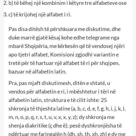
b) të bëhej një kombinim i këtyre tre alfabeteve ose
c) të krijohej një alfabet i ri.
Pas disa ditësh të përshkuara me diskutime, dhe
duke marrë gjatë kësaj kohe edhe telegrame nga
mbarë Shqipëria, me kërkesën që të vendosej njëri
apo tjetri alfabet, Komisioni zgjodhi variantin e
tretë për të hartuar një alfabet të ri për shqipen,
bazuar në alfabetin latin.
Pra, pas mjaft diskutimesh, ditën e shtatë, u
vendos për alfabetin e ri, i mbështetur i tëri në
alfabetin latin, struktura e të cilit ishte: 25
shkronja të thjeshta latine (a, b, c, d, e, f, g, h, i, j, k, l,
m, n, o, p, q, r, s, t, u, v, x, x, y, z); dy shkronja me
shenja diakritike (ç dhe ë); pesë dyshkronjësha të
ndërtuar me faringalën h (dh, sh, th, xh, zh) e dy me