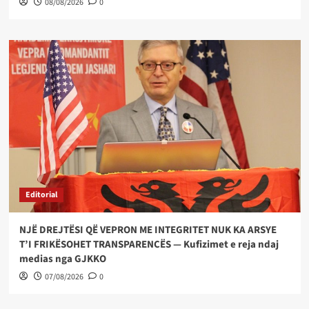
08/08/2026
0
Editorial
NJË DREJTËSI QË VEPRON ME INTEGRITET NUK KA ARSYE
T’I FRIKËSOHET TRANSPARENCËS — Kufizimet e reja ndaj
medias nga GJKKO
07/08/2026
0