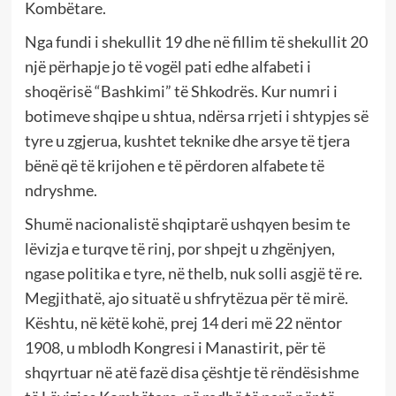
Kombëtare.
Nga fundi i shekullit 19 dhe në fillim të shekullit 20
një përhapje jo të vogël pati edhe alfabeti i
shoqërisë “Bashkimi” të Shkodrës. Kur numri i
botimeve shqipe u shtua, ndërsa rrjeti i shtypjes së
tyre u zgjerua, kushtet teknike dhe arsye të tjera
bënë që të krijohen e të përdoren alfabete të
ndryshme.
Shumë nacionalistë shqiptarë ushqyen besim te
lëvizja e turqve të rinj, por shpejt u zhgënjyen,
ngase politika e tyre, në thelb, nuk solli asgjë të re.
Megjithatë, ajo situatë u shfrytëzua për të mirë.
Kështu, në këtë kohë, prej 14 deri më 22 nëntor
1908, u mblodh Kongresi i Manastirit, për të
shqyrtuar në atë fazë disa çështje të rëndësishme