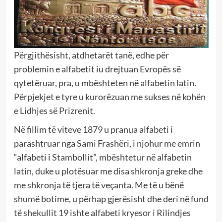
Përgjithësisht, atdhetarët tanë, edhe për
problemin e alfabetit iu drejtuan Evropës së
qytetëruar, pra, u mbështeten në alfabetin latin.
Përpjekjet e tyre u kurorëzuan me sukses në kohën
e Lidhjes së Prizrenit.
Në fillim të viteve 1879 u pranua alfabeti i
parashtruar nga Sami Frashëri, i njohur me emrin
“alfabeti i Stambollit”, mbështetur në alfabetin
latin, duke u plotësuar me disa shkronja greke dhe
me shkronja të tjera të veçanta. Me të u bënë
shumë botime, u përhap gjerësisht dhe deri në fund
të shekullit 19 ishte alfabeti kryesor i Rilindjes