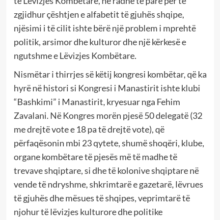
të Lëvizjes Kombëtare, në radhë të parë për të
zgjidhur çështjen e alfabetit të gjuhës shqipe,
njësimi i të cilit ishte bërë një problem i mprehtë
politik, arsimor dhe kulturor dhe një kërkesë e
ngutshme e Lëvizjes Kombëtare.
Nismëtar i thirrjes së këtij kongresi kombëtar, që ka
hyrë në histori si Kongresi i Manastirit ishte klubi
“Bashkimi” i Manastirit, kryesuar nga Fehim
Zavalani. Në Kongres morën pjesë 50 delegatë (32
me drejtë vote e 18 pa të drejtë vote), që
përfaqësonin mbi 23 qytete, shumë shoqëri, klube,
organe kombëtare të pjesës më të madhe të
trevave shqiptare, si dhe të kolonive shqiptare në
vende të ndryshme, shkrimtarë e gazetarë, lëvrues
të gjuhës dhe mësues të shqipes, veprimtarë të
njohur të lëvizjes kulturore dhe politike