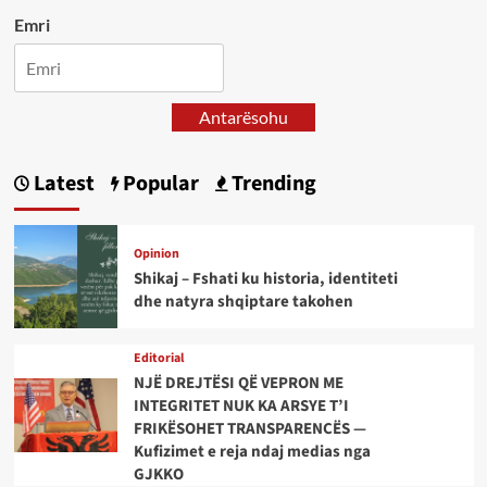
Emri
Antarësohu
Latest
Popular
Trending
Opinion
Shikaj – Fshati ku historia, identiteti
dhe natyra shqiptare takohen
Editorial
NJË DREJTËSI QË VEPRON ME
INTEGRITET NUK KA ARSYE T’I
FRIKËSOHET TRANSPARENCËS —
Kufizimet e reja ndaj medias nga
GJKKO