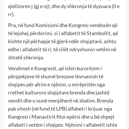
qiellzoren j (gj e nj); dhe dy shkronja të dyzuara (ll e
rr).
Pra, në fund Komisioni dhe Kongresi vendosën që
të lejohej përdorimi, si i alfabetit të Stambollit, që
kishte një përhapje të gjerë ndër shqiptarë, ashtu
edhe i alfabetit të ri, të cilët ndryshonin vetëm në
shtatë shkronja.
Vendimet e Kongresit, që ishin kurorëzim i
përpjekjeve të shumë brezave lëvruesish të
shqipes për afrim e njësim, u mirëpritën nga
rrethet kulturore shqiptare brenda dhe jashtë
vendit dhe u vunë menjëherë në zbatim. Brenda
pak vitesh (në fund të LPB) alfabeti i krijuar nga
Kongresi i Manastirit fitoi epërsi dhe u bë shpejt
alfabeti i vetëm i shqipes. Njësimi i alfabetit ishte