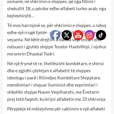
osmanë, në shkrimin e shqipes, që nga fillimi i
shekullit 18, u përdor edhe alfabeti turko-arab, nga
bejtexhinjtë…
Të mos harrojmë se, për shkrimin e shqipes, u ndoq
edhe një rrugë tjetër- ajo e krijimit të alfabeteve të
veçanta. Në këtë drejtim u dallua veprimtari dhe
mësuesi i gjuhës shqipe Teodor Haxhifilipi, i njohur
me emrin Dhaskal Todri.
Në një frymë të re, thellësisht kombëtare, e shtroi
dhe e zgjidhi çështjen e alfabetit të shqipes
ideologu i parë i Rilindjes Kombëtare Shqiptare,
mendimtari i shquar iluminist dhe veprimtari i
shkollës shqipe Naum Veqilharxhi, me Ëvetarin
prej tetë faqesh, ku krijoi alfabetin me 33 shkronja.
Përpjekje të mëtejshme për caktimin e një alfabeti