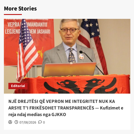
More Stories
Editorial
NJË DREJTËSI QË VEPRON ME INTEGRITET NUK KA
ARSYE T’I FRIKËSOHET TRANSPARENCËS — Kufizimet e
reja ndaj medias nga GJKKO
07/08/2026
0