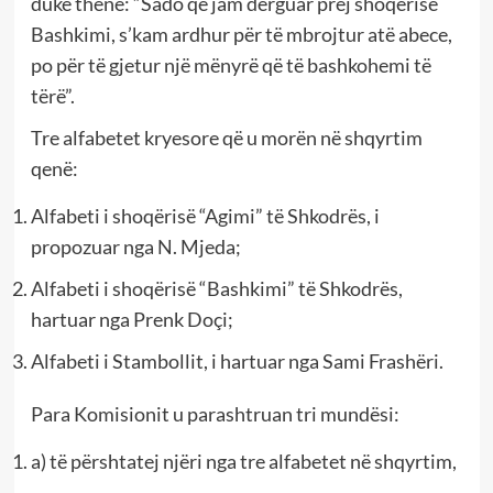
duke thënë: “Sado që jam dërguar prej shoqërisë
Bashkimi, s’kam ardhur për të mbrojtur atë abece,
po për të gjetur një mënyrë që të bashkohemi të
tërë”.
Tre alfabetet kryesore që u morën në shqyrtim
qenë:
Alfabeti i shoqërisë “Agimi” të Shkodrës, i
propozuar nga N. Mjeda;
Alfabeti i shoqërisë “Bashkimi” të Shkodrës,
hartuar nga Prenk Doçi;
Alfabeti i Stambollit, i hartuar nga Sami Frashëri.
Para Komisionit u parashtruan tri mundësi:
a) të përshtatej njëri nga tre alfabetet në shqyrtim,