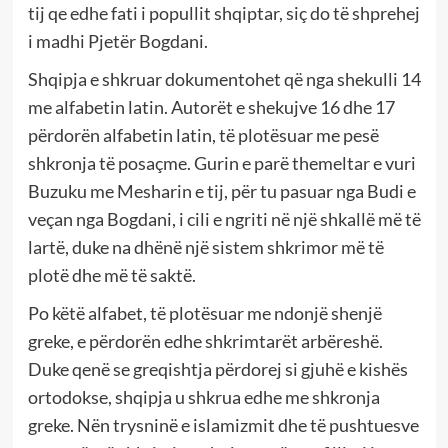
tij qe edhe fati i popullit shqiptar, siç do të shprehej
i madhi Pjetër Bogdani.
Shqipja e shkruar dokumentohet që nga shekulli 14
me alfabetin latin. Autorët e shekujve 16 dhe 17
përdorën alfabetin latin, të plotësuar me pesë
shkronja të posaçme. Gurin e parë themeltar e vuri
Buzuku me Mesharin e tij, për tu pasuar nga Budi e
veçan nga Bogdani, i cili e ngriti në një shkallë më të
lartë, duke na dhënë një sistem shkrimor më të
plotë dhe më të saktë.
Po këtë alfabet, të plotësuar me ndonjë shenjë
greke, e përdorën edhe shkrimtarët arbëreshë.
Duke qenë se greqishtja përdorej si gjuhë e kishës
ortodokse, shqipja u shkrua edhe me shkronja
greke. Nën trysninë e islamizmit dhe të pushtuesve