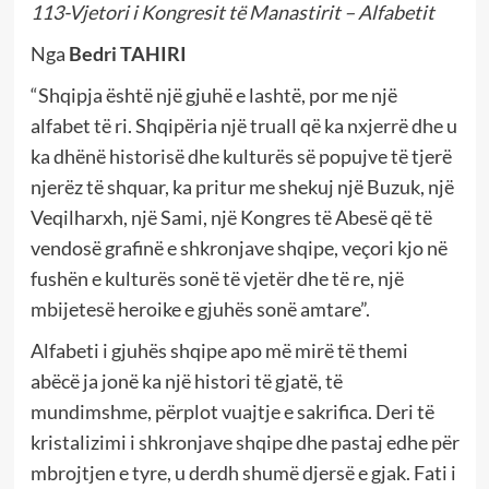
113-Vjetori i Kongresit të Manastirit – Alfabetit
Nga
Bedri TAHIRI
“Shqipja është një gjuhë e lashtë, por me një
alfabet të ri. Shqipëria një truall që ka nxjerrë dhe u
ka dhënë historisë dhe kulturës së popujve të tjerë
njerëz të shquar, ka pritur me shekuj një Buzuk, një
Veqilharxh, një Sami, një Kongres të Abesë që të
vendosë grafinë e shkronjave shqipe, veçori kjo në
fushën e kulturës sonë të vjetër dhe të re, një
mbijetesë heroike e gjuhës sonë amtare”.
Alfabeti i gjuhës shqipe apo më mirë të themi
abëcë ja jonë ka një histori të gjatë, të
mundimshme, përplot vuajtje e sakrifica. Deri të
kristalizimi i shkronjave shqipe dhe pastaj edhe për
mbrojtjen e tyre, u derdh shumë djersë e gjak. Fati i