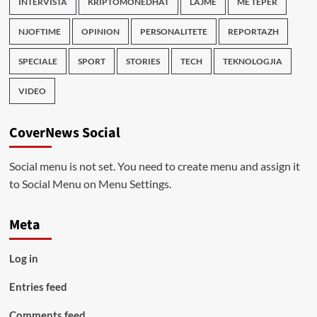
INTERVISTA
KRIPTOMONEDHAT
LAJME
ME TEPER
NJOFTIME
OPINION
PERSONALITETE
REPORTAZH
SPECIALE
SPORT
STORIES
TECH
TEKNOLOGJIA
VIDEO
CoverNews Social
Social menu is not set. You need to create menu and assign it
to Social Menu on Menu Settings.
Meta
Log in
Entries feed
Comments feed