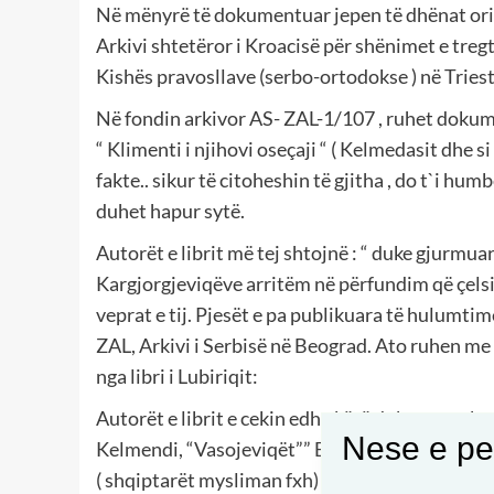
Në mënyrë të dokumentuar jepen të dhënat origj
Arkivi shtetëror i Kroacisë për shënimet e tregt
Kishës pravosllave (serbo-ortodokse ) në Trieste
Në fondin arkivor AS- ZAL-1/107 , ruhet dokum
“ Klimenti i njihovi oseçaji “ ( Kelmedasit dhe si
fakte.. sikur të citoheshin të gjitha , do t`i hum
duhet hapur sytë.
Autorët e librit më tej shtojnë : “ duke gjurmua
Kargjorgjeviqëve arritëm në përfundim që çelsi
veprat e tij. Pjesët e pa publikuara të hulumti
ZAL, Arkivi i Serbisë në Beograd. Ato ruhen me 
nga libri i Lubiriqit:
Autorët e librit e cekin edhe këtë dokument, ku
Nese e pel
Kelmendi, “Vasojeviqët”” Bratonozhiqët” , Bibe
( shqiptarët mysliman fxh) , të cilëve iu erdhi