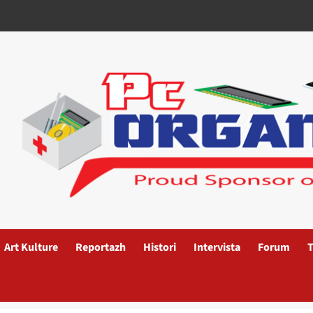
Art Kulture
Reportazh
Histori
Intervista
Forum
T