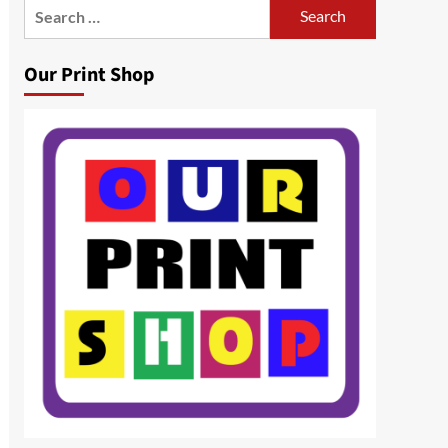
Search
for:
Our Print Shop