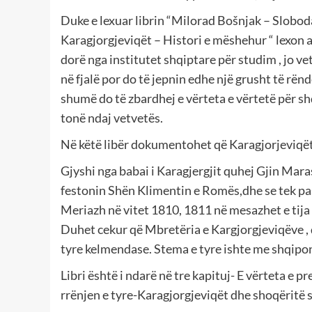
Duke e lexuar librin “Milorad Bošnjak – Slobo
Karagjorgjeviqët – Histori e mëshehur “ lexon 
dorë nga institutet shqiptare për studim , jo ve
në fjalë por do të jepnin edhe një grusht të rë
shumë do të zbardhej e vërteta e vërtetë për sh
tonë ndaj vetvetës.
Në këtë libër dokumentohet që Karagjorjeviqët 
Gjyshi nga babai i Karagjergjit quhej Gjin Mara
festonin Shën Klimentin e Romës,dhe se tek pas 
Meriazh në vitet 1810, 1811 në mesazhet e tija
Duhet cekur që Mbretëria e Kargjorgjeviqëve , d
tyre kelmendase. Stema e tyre ishte me shqiponj
Libri është i ndarë në tre kapituj- E vërteta e p
rrënjen e tyre-Karagjorgjeviqët dhe shoqëritë 