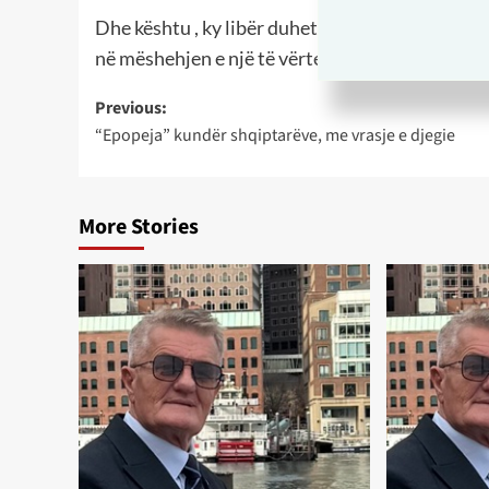
Dhe kështu , ky libër duhet patjetër të përktheh
në mëshehjen e një të vërtete të madhe që Serbi
Post
Previous:
“Epopeja” kundër shqiptarëve, me vrasje e djegie
navigation
More Stories