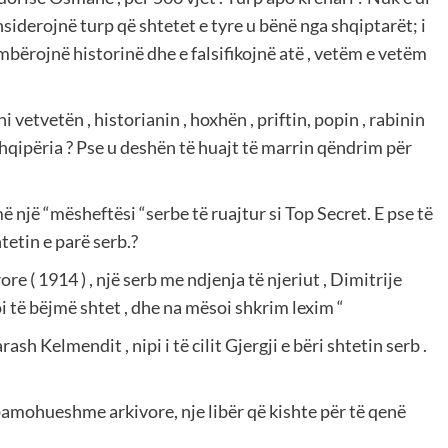
konsiderojnë turp që shtetet e tyre u bënë nga shqiptarët; i
mbërojnë historinë dhe e falsifikojnë atë , vetëm e vetëm
vetvetën , historianin , hoxhën , priftin, popin , rabinin
Shqipëria ? Pse u deshën të huajt të marrin qëndrim për
 një “mësheftësi “serbe të ruajtur si Top Secret. E pse të
tetin e parë serb.?
re ( 1914 ) , një serb me ndjenja të njeriut , Dimitrije
 të bëjmë shtet , dhe na mësoi shkrim lexim “
sh Kelmendit , nipi i të cilit Gjergji e bëri shtetin serb .
pamohueshme arkivore, nje libër që kishte për të qenë