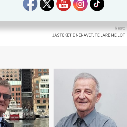
et në shqip , dhe të shihen të gjitha makinacionet serbe
në si shtet e krijuan shqiptarët, saktësisht kelmendasit.
Next:
JASTËKËT E NËNAVET, TË LARË ME LOT