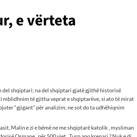
r, e vërteta
del shqiptari; na del shqiptari gjatë gjithë historisë
r ti mblidhnim të gjitha veprat e shqiptarëve, si ato të mirat
mpjuter “gjigant” për analizim; ne sot do ta udhëhiqnim
asit, Malin e zi e bëmë ne me shqiptarë katolik , mysliman
dorisë Osmane , për 500 vjet . Turp apo krenari ? Nuk e di