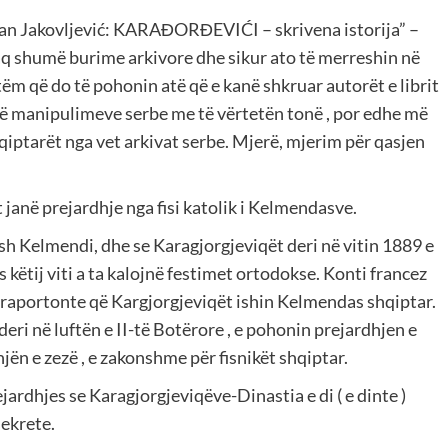
dan Jakovljević: KARAĐORĐEVIĆI – skrivena istorija” –
aq shumë burime arkivore dhe sikur ato të merreshin në
tëm që do të pohonin atë që e kanë shkruar autorët e librit
ndë manipulimeve serbe me të vërtetën tonë , por edhe më
qiptarët nga vet arkivat serbe. Mjerë, mjerim për qasjen
janë prejardhje nga fisi katolik i Kelmendasve.
sh Kelmendi, dhe se Karagjorgjeviqët deri në vitin 1889 e
këtij viti a ta kalojnë festimet ortodokse. Konti francez
 raportonte që Kargjorgjeviqët ishin Kelmendas shqiptar.
eri në luftën e II-të Botërore , e pohonin prejardhjen e
ën e zezë , e zakonshme për fisnikët shqiptar.
rejardhjes se Karagjorgjeviqëve-Dinastia e di ( e dinte )
sekrete.