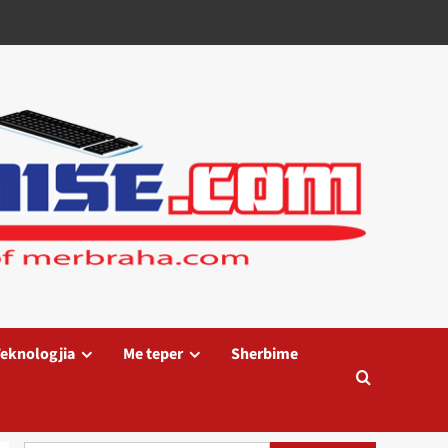
eknologjia
Me teper
Sherbime