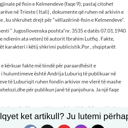
inale pë fisin e Kelmendeve (faqe 9); pastaj citohet
arëve në Trieste ( Itali) , dokumente që ruhen në arkivin e
 , ku shkruhet drejt për “vëllazërinë-fisin e Kelmendeve”.
enti “ Jugosllovenska poshta”nr. 3535 e datës 07.01.1940
 e ndienin ata veten) të autorit Ibrahim Lutfiq . Fakte,
bët karakteri i këtij shkrimi publicistik.Por , shqiptarët
r e kërkuar fakte më bindë për paraardhësit e
 i hulumtimeve është Andrija Luburiq të publikuar në
meve të Luburiqit ruhen fondin arkivor me vlerë të mashe
xhelozi,dhe për publikun janë të panjohura. Ja një faqe
 thuhet që në kryengritjen e përbashkët të fiseve Kuçi,
qyet ket artikull? Ju lutemi përhapn
rajt dhe të tjerë në vitin 1737 u ngritën edhe myslimanët
 në ndihmë edhe ushtria austro-hungareze :