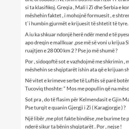
si ta klasifikoj. Greqia , Mali i Zi dhe Serbia e 
mëshehin faktet , i mohojnë formuesit , e shtre
t`i humbin gjurmët e krijuesit të shtetit të tyre.
A iu ka shkuar ndonjë herë ndër mend e të pyesni 
apo dreqin e mallkuar ,pse më së voni u krijua 
ruajtjen e 28 000 km 2 ? Pse jo më shumë ?
Por , sidoqoftë sot e vazhdojmë me shkrimin , më
mëshehin se shqiptarët ishin ata që e krijuan sh
Në vitet e krimeve serbe të Luftës së parë botëro
Tucoviq thoshte: “ Mos me popullin që na mësoi
Sot pra , do të flasim për Kelmendasit e Gjin Mara
Pse turqit e quanin Gjergji i Zi ( Karagjorgje ) ?
Një libër ,me plot fakte bindëse ,me burime te 
nderë sikur ta bënin shqiptarët . Por , nejse !