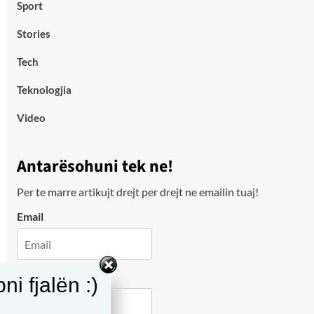
Sport
Stories
Tech
Teknologjia
Video
Antarësohuni tek ne!
Per te marre artikujt drejt per drejt ne emailin tuaj!
Email
City
i fjalën :)