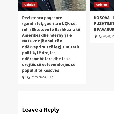
Opinion
Opinion
Rezistenca paqësore
KOSOVA – 
(gandiste), guerila e UÇK-së,
PUSHTIMIT
roli i Shteteve të Bashkuara të
E PAVARU
Amerikës dhe ndërhyrja e
01/08/2
NATO-s: një analizë e
ndërveprimit të legjitimitetit
politik, të drejtës
ndërkombëtare dhe të së
drejtës së vetëvendosjes së
popullit të Kosovës
02/08/2026
0
Leave a Reply