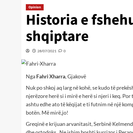
Opinion
Historia e fshehu
shqiptare
28/07/2021
0
Nga
Fahri Xharra
, Gjakovë
Nuk po shkoj aq larg në kohë, se kudo të prekësh 
njerëzore herë si i mirë e herë si njeri i keq. Po
ashtu edhe ato të këqijat e ti futnim në një ko
botën. Më mirë,jo!
Greqinë e krijuan arvanitasit, Serbinë Kelmend
dhe ortodoks . Ne ishim boshti kurrizor i Peran