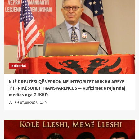
Editorial
NJË DREJTËSI QË VEPRON ME INTEGRITET NUK KA ARSYE
T’I FRIKËSOHET TRANSPARENCËS — Kufizimet e reja ndaj
medias nga GJKKO
07/08/2026
0