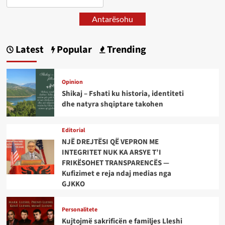
Antarësohu
Latest
Popular
Trending
Opinion
Shikaj – Fshati ku historia, identiteti
dhe natyra shqiptare takohen
Editorial
NJË DREJTËSI QË VEPRON ME
INTEGRITET NUK KA ARSYE T’I
FRIKËSOHET TRANSPARENCËS —
Kufizimet e reja ndaj medias nga
GJKKO
Personalitete
Kujtojmë sakrificën e familjes Lleshi