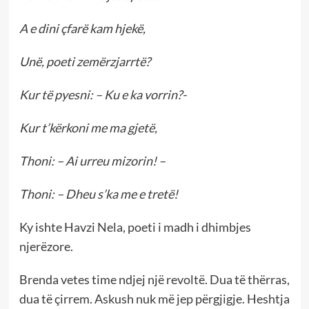
A e dini çfarë kam hjekë,
Unë, poeti zemërzjarrtë?
Kur të pyesni: – Ku e ka vorrin?-
Kur t’kërkoni me ma gjetë,
Thoni: – Ai urreu mizorin! –
Thoni: – Dheu s’ka me e tretë!
Ky ishte Havzi Nela, poeti i madh i dhimbjes
njerëzore.
Brenda vetes time ndjej një revoltë. Dua të thërras,
dua të çirrem. Askush nuk më jep përgjigje. Heshtja