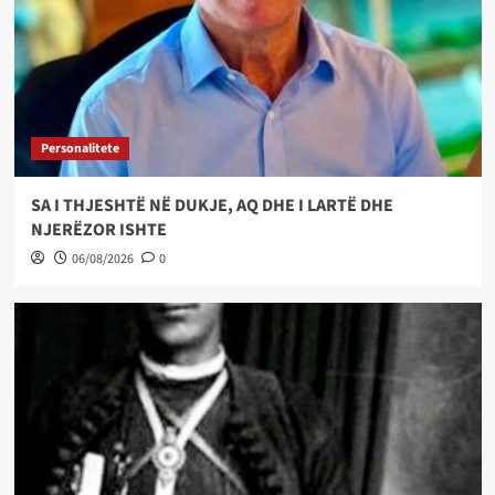
Personalitete
SA I THJESHTË NË DUKJE, AQ DHE I LARTË DHE
NJERËZOR ISHTE
06/08/2026
0