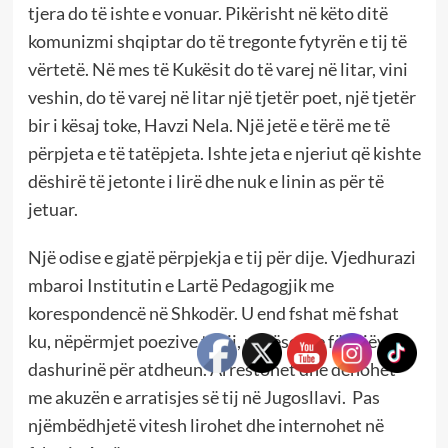
tjera do të ishte e vonuar. Pikërisht në këto ditë
komunizmi shqiptar do të tregonte fytyrën e tij të
vërtetë. Në mes të Kukësit do të varej në litar, vini
veshin, do të varej në litar një tjetër poet, një tjetër
bir i kësaj toke, Havzi Nela. Një jetë e tërë me të
përpjeta e të tatëpjeta. Ishte jeta e njeriut që kishte
dëshirë të jetonte i lirë dhe nuk e linin as për të
jetuar.
Një odise e gjatë përpjekja e tij për dije. Vjedhurazi
mbaroi Institutin e Lartë Pedagogjik me
korespondencë në Shkodër. U end fshat më fshat
ku, nëpërmjet poezive të tij, u mësonte fëmijëve
dashurinë për atdheun. Arrestohet dhe dënohet
me akuzën e arratisjes së tij në Jugosllavi. Pas
njëmbëdhjetë vitesh lirohet dhe internohet në