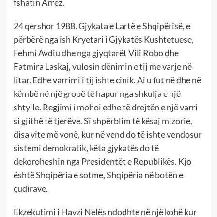
fshatin Arrëz.
24 qershor 1988. Gjykata e Lartë e Shqipërisë, e
përbërë nga ish Kryetari i Gjykatës Kushtetuese,
Fehmi Avdiu dhe nga gjyqtarët Vili Robo dhe
Fatmira Laskaj, vulosin dënimin e tij me varje në
litar. Edhe varrimi i tij ishte cinik. Ai u fut në dhe në
këmbë në një gropë të hapur nga shkulja e një
shtylle. Regjimi i mohoi edhe të drejtën e një varri
si gjithë të tjerëve. Si shpërblim të kësaj mizorie,
disa vite më vonë, kur në vend do të ishte vendosur
sistemi demokratik, këta gjykatës do të
dekoroheshin nga Presidentët e Republikës. Kjo
është Shqipëria e sotme, Shqipëria në botën e
çudirave.
Ekzekutimi i Havzi Nelës ndodhte në një kohë kur