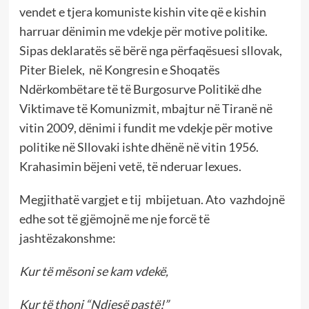
vendet e tjera komuniste kishin vite që e kishin
harruar dënimin me vdekje për motive politike.
Sipas deklaratës së bërë nga përfaqësuesi sllovak,
Piter Bielek, në Kongresin e Shoqatës
Ndërkombëtare të të Burgosurve Politikë dhe
Viktimave të Komunizmit, mbajtur në Tiranë në
vitin 2009, dënimi i fundit me vdekje për motive
politike në Sllovaki ishte dhënë në vitin 1956.
Krahasimin bëjeni vetë, të nderuar lexues.
Megjithatë vargjet e tij mbijetuan. Ato vazhdojnë
edhe sot të gjëmojnë me nje forcë të
jashtëzakonshme:
Kur të mësoni se kam vdekë,
Kur të thoni “Ndjesë pastë!”