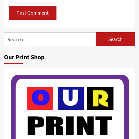
Search
for:
Our Print Shop