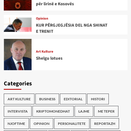
për lirinë e Kosovës
Opinion
KUR PËRGJEGJËSIA DEL NGA SHINAT
E TRENIT
Art Kulture
Shelgu lotues
Categories
ART KULTURE
BUSINESS
EDITORIAL
HISTORI
INTERVISTA
KRIPTOMONEDHAT
LAJME
ME TEPER
NJOFTIME
OPINION
PERSONALITETE
REPORTAZH