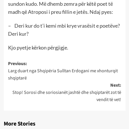
sundon kudo. Më dhemb zemra për këtë poet të
madh që Atroposi i preu fillin e jetës. Ndaj pyes:
– Deri kur do t’i kemi mbi krye vrasësit e poetëve?
Deri kur?
Kjo pyetje kërkon përgjigje.
Post
Previous:
Larg duart nga Shqipëria Sulltan Erdogani me xhonturqit
navigation
shqiptarë
Next:
Stop! Sorosi dhe soriosianët jashtë dhe shqiptarët zot të
vendit të vet!
More Stories