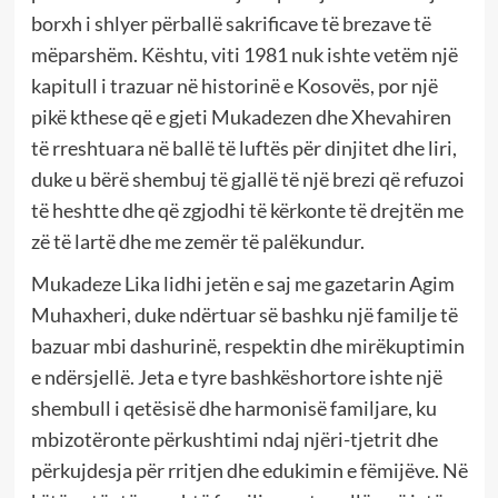
borxh i shlyer përballë sakrificave të brezave të
mëparshëm. Kështu, viti 1981 nuk ishte vetëm një
kapitull i trazuar në historinë e Kosovës, por një
pikë kthese që e gjeti Mukadezen dhe Xhevahiren
të rreshtuara në ballë të luftës për dinjitet dhe liri,
duke u bërë shembuj të gjallë të një brezi që refuzoi
të heshtte dhe që zgjodhi të kërkonte të drejtën me
zë të lartë dhe me zemër të palëkundur.
Mukadeze Lika lidhi jetën e saj me gazetarin Agim
Muhaxheri, duke ndërtuar së bashku një familje të
bazuar mbi dashurinë, respektin dhe mirëkuptimin
e ndërsjellë. Jeta e tyre bashkëshortore ishte një
shembull i qetësisë dhe harmonisë familjare, ku
mbizotëronte përkushtimi ndaj njëri-tjetrit dhe
përkujdesja për rritjen dhe edukimin e fëmijëve. Në