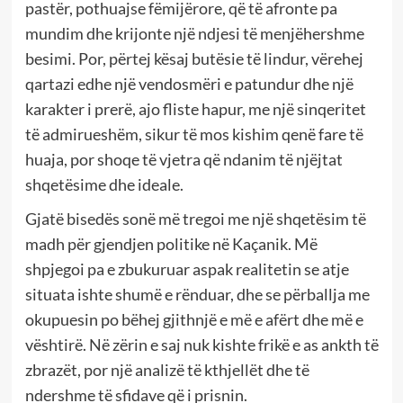
pastër, pothuajse fëmijërore, që të afronte pa
mundim dhe krijonte një ndjesi të menjëhershme
besimi. Por, përtej kësaj butësie të lindur, vërehej
qartazi edhe një vendosmëri e patundur dhe një
karakter i prerë, ajo fliste hapur, me një sinqeritet
të admirueshëm, sikur të mos kishim qenë fare të
huaja, por shoqe të vjetra që ndanim të njëjtat
shqetësime dhe ideale.
Gjatë bisedës sonë më tregoi me një shqetësim të
madh për gjendjen politike në Kaçanik. Më
shpjegoi pa e zbukuruar aspak realitetin se atje
situata ishte shumë e rënduar, dhe se përballja me
okupuesin po bëhej gjithnjë e më e afërt dhe më e
vështirë. Në zërin e saj nuk kishte frikë e as ankth të
zbrazët, por një analizë të kthjellët dhe të
ndershme të sfidave që i prisnin.