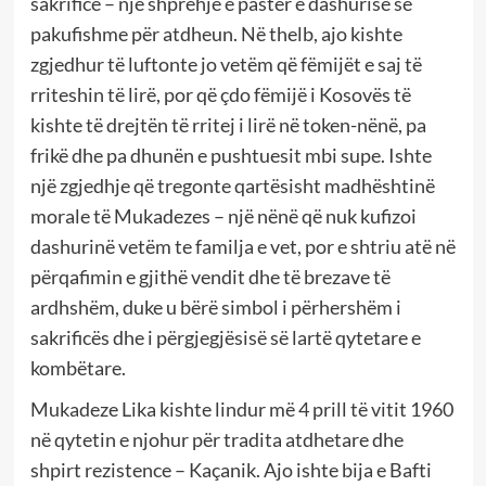
sakrifice – një shprehje e pastër e dashurisë së
pakufishme për atdheun. Në thelb, ajo kishte
zgjedhur të luftonte jo vetëm që fëmijët e saj të
rriteshin të lirë, por që çdo fëmijë i Kosovës të
kishte të drejtën të rritej i lirë në token-nënë, pa
frikë dhe pa dhunën e pushtuesit mbi supe. Ishte
një zgjedhje që tregonte qartësisht madhështinë
morale të Mukadezes – një nënë që nuk kufizoi
dashurinë vetëm te familja e vet, por e shtriu atë në
përqafimin e gjithë vendit dhe të brezave të
ardhshëm, duke u bërë simbol i përhershëm i
sakrificës dhe i përgjegjësisë së lartë qytetare e
kombëtare.
Mukadeze Lika kishte lindur më 4 prill të vitit 1960
në qytetin e njohur për tradita atdhetare dhe
shpirt rezistence – Kaçanik. Ajo ishte bija e Bafti