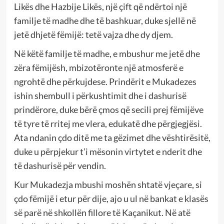
Likës dhe Hazbije Likës, një çift që ndërtoi një
familje të madhe dhe të bashkuar, duke sjellë në
jetë dhjetë fëmijë: tetë vajza dhe dy djem.
Në këtë familje të madhe, e mbushur me jetë dhe
zëra fëmijësh, mbizotëronte një atmosferë e
ngrohtë dhe përkujdese. Prindërit e Mukadezes
ishin shembull i përkushtimit dhe i dashurisë
prindërore, duke bërë çmos që secili prej fëmijëve
të tyre të rritej me vlera, edukatë dhe përgjegjësi.
Ata ndanin çdo ditë me ta gëzimet dhe vështirësitë,
duke u përpjekur t’i mësonin virtytet e nderit dhe
të dashurisë për vendin.
Kur Mukadezja mbushi moshën shtatë vjeçare, si
çdo fëmijë i etur për dije, ajo u ul në bankat e klasës
së parë në shkollën fillore të Kaçanikut. Në atë