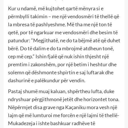
Kur u ndamë, më kujtohet qartë mënyra si e
përmbylli takimin – me një vendosmëri të thellë që
la mbresa të pashlyeshme. Më tha me një ton të
qetë, por të ngarkuar me vendosmëri dhe besim të
patundur: “Megjithatë, ne do ta bëjmë atë që duhet
bërë. Do të dalim e do ta mbrojmë atdheun tonë,
cep më cep.” Ishin fjalë që nuk ishin thjesht një
premtim i zakonshëm, por një betim i heshtur dhe
solemn që dëshmonte shpirtin e saj luftarak dhe
dashurinë e palëkundur për vendin.
Pastaj shumë muaj kaluan, shpërtheu lufta, duke
ndryshuar përgjithmonë jetët dhe horizontet tona.
Nëpërmjet disa grave nga Kaçaniku mora vesh një
lajm që më lumturoi me forcën e një lajmi të thellë-
Mukadezeja i ishte bashkuar radhëve të