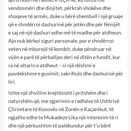
vendosmëri dhe dinjitet, përkrah shokëve dhe
shoqeve të armës, duke u bërë shembull i një gruaje
që e shndërroi dashurinë për jetën dhe për fëmijët
e saj në një dashuri edhe më të madhe për atdheun.
Ajo nuk kërkoi siguri personale, por e shndërroi
veten në mburojë të kombit, duke qëndruar në
vijën e parë të përballjes deri në ditën e fundit, kur
ra në altarin e atdheut – si një dëshmi e
pavdekshme e guximit, sakrificës dhe dashurisë për
liri.
Ishte një zhvillim krejtësisht i pritshëm dhe i
natyrshëm që, me zgjerimin e radhëve të Ushtrisë
Çlirimtare të Kosovës në Zonën e Kaçanikut, të
ngjallte edhe te Mukadeze Lika një interesim të ri
dhe një përkushtim të palëkundur për t’u bërë