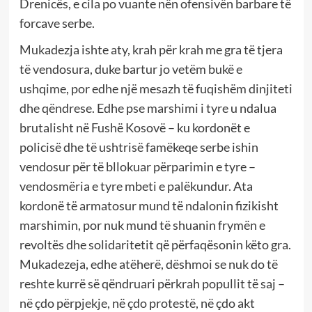
Drenicës, e cila po vuante nën ofensivën barbare të
forcave serbe.
Mukadezja ishte aty, krah për krah me gra të tjera
të vendosura, duke bartur jo vetëm bukë e
ushqime, por edhe një mesazh të fuqishëm dinjiteti
dhe qëndrese. Edhe pse marshimi i tyre u ndalua
brutalisht në Fushë Kosovë – ku kordonët e
policisë dhe të ushtrisë famëkeqe serbe ishin
vendosur për të bllokuar përparimin e tyre –
vendosmëria e tyre mbeti e palëkundur. Ata
kordonë të armatosur mund të ndalonin fizikisht
marshimin, por nuk mund të shuanin frymën e
revoltës dhe solidaritetit që përfaqësonin këto gra.
Mukadezeja, edhe atëherë, dëshmoi se nuk do të
reshte kurrë së qëndruari përkrah popullit të saj –
në çdo përpjekje, në çdo protestë, në çdo akt