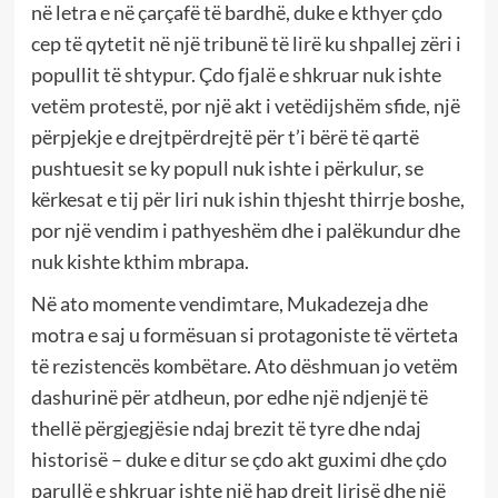
në letra e në çarçafë të bardhë, duke e kthyer çdo
cep të qytetit në një tribunë të lirë ku shpallej zëri i
popullit të shtypur. Çdo fjalë e shkruar nuk ishte
vetëm protestë, por një akt i vetëdijshëm sfide, një
përpjekje e drejtpërdrejtë për t’i bërë të qartë
pushtuesit se ky popull nuk ishte i përkulur, se
kërkesat e tij për liri nuk ishin thjesht thirrje boshe,
por një vendim i pathyeshëm dhe i palëkundur dhe
nuk kishte kthim mbrapa.
Në ato momente vendimtare, Mukadezeja dhe
motra e saj u formësuan si protagoniste të vërteta
të rezistencës kombëtare. Ato dëshmuan jo vetëm
dashurinë për atdheun, por edhe një ndjenjë të
thellë përgjegjësie ndaj brezit të tyre dhe ndaj
historisë – duke e ditur se çdo akt guximi dhe çdo
parullë e shkruar ishte një hap drejt lirisë dhe një