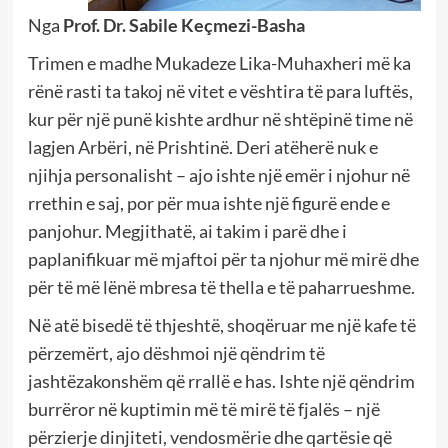
Nga
Prof. Dr. Sabile Keçmezi-Basha
Trimen e madhe Mukadeze Lika-Muhaxheri më ka
rënë rasti ta takoj në vitet e vështira të para luftës,
kur për një punë kishte ardhur në shtëpinë time në
lagjen Arbëri, në Prishtinë. Deri atëherë nuk e
njihja personalisht – ajo ishte një emër i njohur në
rrethin e saj, por për mua ishte një figurë ende e
panjohur. Megjithatë, ai takim i parë dhe i
paplanifikuar më mjaftoi për ta njohur më mirë dhe
për të më lënë mbresa të thella e të paharrueshme.
Në atë bisedë të thjeshtë, shoqëruar me një kafe të
përzemërt, ajo dëshmoi një qëndrim të
jashtëzakonshëm që rrallë e has. Ishte një qëndrim
burrëror në kuptimin më të mirë të fjalës – një
përzierje dinjiteti, vendosmërie dhe qartësie që