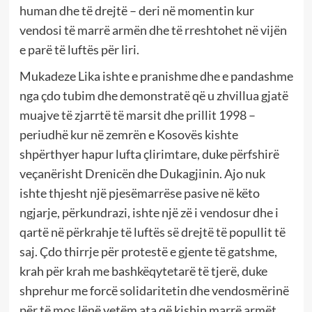
human dhe të drejtë – deri në momentin kur
vendosi të marrë armën dhe të rreshtohet në vijën
e parë të luftës për liri.
Mukadeze Lika ishte e pranishme dhe e pandashme
nga çdo tubim dhe demonstratë që u zhvillua gjatë
muajve të zjarrtë të marsit dhe prillit 1998 –
periudhë kur në zemrën e Kosovës kishte
shpërthyer hapur lufta çlirimtare, duke përfshirë
veçanërisht Drenicën dhe Dukagjinin. Ajo nuk
ishte thjesht një pjesëmarrëse pasive në këto
ngjarje, përkundrazi, ishte një zë i vendosur dhe i
qartë në përkrahje të luftës së drejtë të popullit të
saj. Çdo thirrje për protestë e gjente të gatshme,
krah për krah me bashkëqytetarë të tjerë, duke
shprehur me forcë solidaritetin dhe vendosmërinë
për të mos lënë vetëm ata që kishin marrë armët