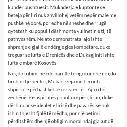
kundër pushtuesit. Mukadezja e kuptonte se
beteja për liri nuk zhvillohej vetëm nëpër male me
pushkë në dorë, por edhe në sheshe dhe rrugë
qytetesh ku populli dëshmonte vullnetin e tij të
pathyeshëm. Në ato demonstrata, ajo ishte
shprehje e gjallë e ndërgjegjes kombëtare, duke
treguar se lufta e Drenicës dhe e Dukagjinit ishte
lufta e mbarë Kosovës.
Në çdo tubim, në çdo parullë të ngritur dhe në çdo
brohoritje për liri, Mukadezeja mishëronte
shpirtin e përbashkët të rezistencës. Ajo u bë
zëdhënëse e aspiratës popullore për çlirim, duke
dëshmuar se idealet e lirisë dhe pavarësisë nuk
ishin thjesht fjalë të mëdha, por një betim i
përditshëm dhe një obligim moral ndaj gjakut që