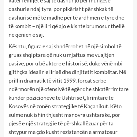
katër fëmijët e saj të dashur jo për mungesë
dashurie ndaj tyre, por pikërisht për shkak të
dashurisë më të madhe për të ardhmen e tyre dhe
të kombit – një liri që ajo e kishte brumosur thellë
në qenien e saj.
Kështu, figura e saj shndërrohet në një simbol të
gruas shqiptare që nuk u mjaftua me vuajtjen
pasive, por u bë aktere e historisë, duke vënë mbi
gjithçka idealin e lirisë dhe dinjitetit kombëtar. Në
prillin dramatik të vitit 1999, forcat serbe
ndërmorën një ofensivë të egër dhe shkatërrimtare
kundër pozicioneve të Ushtrisë Çlirimtare të
Kosovës në zonën strategjike të Kaçanikut. Këto
sulme nuk ishin thjesht manovra ushtarake, por
pjesë e një strategjie të përshkallëzuar për ta
shtypur me çdo kusht rezistencën e armatosur