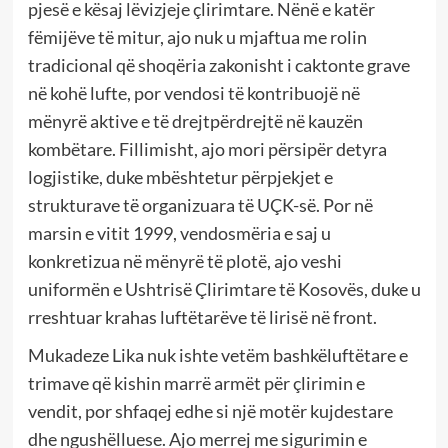
pjesë e kësaj lëvizjeje çlirimtare. Nënë e katër
fëmijëve të mitur, ajo nuk u mjaftua me rolin
tradicional që shoqëria zakonisht i caktonte grave
në kohë lufte, por vendosi të kontribuojë në
mënyrë aktive e të drejtpërdrejtë në kauzën
kombëtare. Fillimisht, ajo mori përsipër detyra
logjistike, duke mbështetur përpjekjet e
strukturave të organizuara të UÇK-së. Por në
marsin e vitit 1999, vendosmëria e saj u
konkretizua në mënyrë të plotë, ajo veshi
uniformën e Ushtrisë Çlirimtare të Kosovës, duke u
rreshtuar krahas luftëtarëve të lirisë në front.
Mukadeze Lika nuk ishte vetëm bashkëluftëtare e
trimave që kishin marrë armët për çlirimin e
vendit, por shfaqej edhe si një motër kujdestare
dhe ngushëlluese. Ajo merrej me sigurimin e