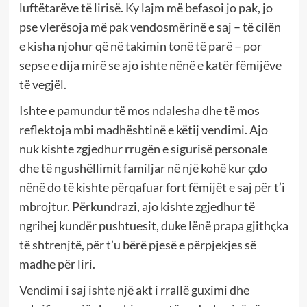
luftëtarëve të lirisë. Ky lajm më befasoi jo pak, jo
pse vlerësoja më pak vendosmërinë e saj – të cilën
e kisha njohur që në takimin tonë të parë – por
sepse e dija mirë se ajo ishte nënë e katër fëmijëve
të vegjël.
Ishte e pamundur të mos ndalesha dhe të mos
reflektoja mbi madhështinë e këtij vendimi. Ajo
nuk kishte zgjedhur rrugën e sigurisë personale
dhe të ngushëllimit familjar në një kohë kur çdo
nënë do të kishte përqafuar fort fëmijët e saj për t’i
mbrojtur. Përkundrazi, ajo kishte zgjedhur të
ngrihej kundër pushtuesit, duke lënë prapa gjithçka
të shtrenjtë, për t’u bërë pjesë e përpjekjes së
madhe për liri.
Vendimi i saj ishte një akt i rrallë guximi dhe