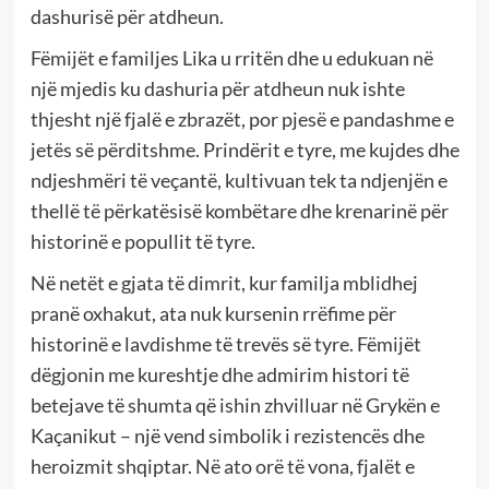
dashurisë për atdheun.
Fëmijët e familjes Lika u rritën dhe u edukuan në
një mjedis ku dashuria për atdheun nuk ishte
thjesht një fjalë e zbrazët, por pjesë e pandashme e
jetës së përditshme. Prindërit e tyre, me kujdes dhe
ndjeshmëri të veçantë, kultivuan tek ta ndjenjën e
thellë të përkatësisë kombëtare dhe krenarinë për
historinë e popullit të tyre.
Në netët e gjata të dimrit, kur familja mblidhej
pranë oxhakut, ata nuk kursenin rrëfime për
historinë e lavdishme të trevës së tyre. Fëmijët
dëgjonin me kureshtje dhe admirim histori të
betejave të shumta që ishin zhvilluar në Grykën e
Kaçanikut – një vend simbolik i rezistencës dhe
heroizmit shqiptar. Në ato orë të vona, fjalët e