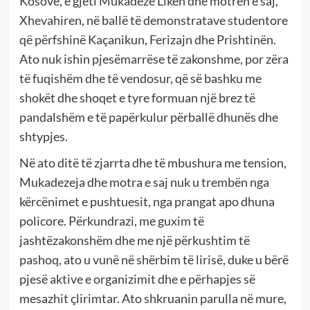
Kosovë, e gjeti Mukadeze Likën dhe motrën e saj,
Xhevahiren, në ballë të demonstratave studentore
që përfshinë Kaçanikun, Ferizajn dhe Prishtinën.
Ato nuk ishin pjesëmarrëse të zakonshme, por zëra
të fuqishëm dhe të vendosur, që së bashku me
shokët dhe shoqet e tyre formuan një brez të
pandalshëm e të papërkulur përballë dhunës dhe
shtypjes.
Në ato ditë të zjarrta dhe të mbushura me tension,
Mukadezeja dhe motra e saj nuk u trembën nga
kërcënimet e pushtuesit, nga prangat apo dhuna
policore. Përkundrazi, me guxim të
jashtëzakonshëm dhe me një përkushtim të
pashoq, ato u vunë në shërbim të lirisë, duke u bërë
pjesë aktive e organizimit dhe e përhapjes së
mesazhit çlirimtar. Ato shkruanin parulla në mure,