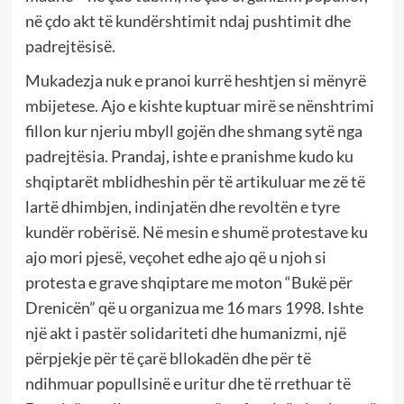
në çdo akt të kundërshtimit ndaj pushtimit dhe
padrejtësisë.
Mukadezja nuk e pranoi kurrë heshtjen si mënyrë
mbijetese. Ajo e kishte kuptuar mirë se nënshtrimi
fillon kur njeriu mbyll gojën dhe shmang sytë nga
padrejtësia. Prandaj, ishte e pranishme kudo ku
shqiptarët mblidheshin për të artikuluar me zë të
lartë dhimbjen, indinjatën dhe revoltën e tyre
kundër robërisë. Në mesin e shumë protestave ku
ajo mori pjesë, veçohet edhe ajo që u njoh si
protesta e grave shqiptare me moton “Bukë për
Drenicën” që u organizua me 16 mars 1998. Ishte
një akt i pastër solidariteti dhe humanizmi, një
përpjekje për të çarë bllokadën dhe për të
ndihmuar popullsinë e uritur dhe të rrethuar të