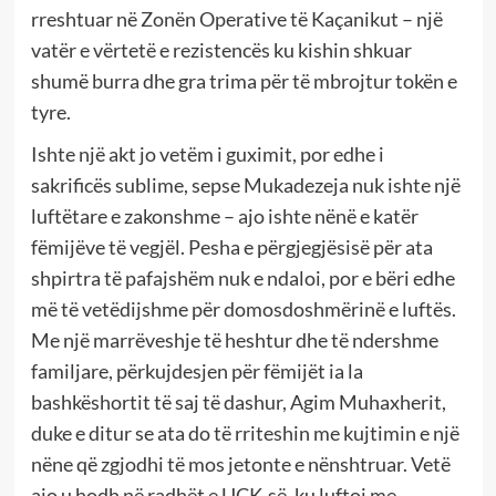
rreshtuar në Zonën Operative të Kaçanikut – një
vatër e vërtetë e rezistencës ku kishin shkuar
shumë burra dhe gra trima për të mbrojtur tokën e
tyre.
Ishte një akt jo vetëm i guximit, por edhe i
sakrificës sublime, sepse Mukadezeja nuk ishte një
luftëtare e zakonshme – ajo ishte nënë e katër
fëmijëve të vegjël. Pesha e përgjegjësisë për ata
shpirtra të pafajshëm nuk e ndaloi, por e bëri edhe
më të vetëdijshme për domosdoshmërinë e luftës.
Me një marrëveshje të heshtur dhe të ndershme
familjare, përkujdesjen për fëmijët ia la
bashkëshortit të saj të dashur, Agim Muhaxherit,
duke e ditur se ata do të rriteshin me kujtimin e një
nëne që zgjodhi të mos jetonte e nënshtruar. Vetë
ajo u hodh në radhët e UÇK-së, ku luftoi me