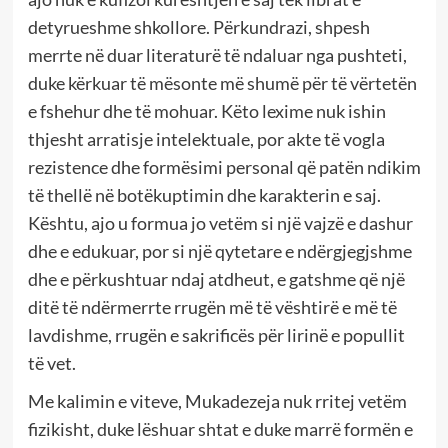
detyrueshme shkollore. Përkundrazi, shpesh
merrte në duar literaturë të ndaluar nga pushteti,
duke kërkuar të mësonte më shumë për të vërtetën
e fshehur dhe të mohuar. Këto lexime nuk ishin
thjesht arratisje intelektuale, por akte të vogla
rezistence dhe formësimi personal që patën ndikim
të thellë në botëkuptimin dhe karakterin e saj.
Kështu, ajo u formua jo vetëm si një vajzë e dashur
dhe e edukuar, por si një qytetare e ndërgjegjshme
dhe e përkushtuar ndaj atdheut, e gatshme që një
ditë të ndërmerrte rrugën më të vështirë e më të
lavdishme, rrugën e sakrificës për lirinë e popullit
të vet.
Me kalimin e viteve, Mukadezeja nuk rritej vetëm
fizikisht, duke lëshuar shtat e duke marrë formën e