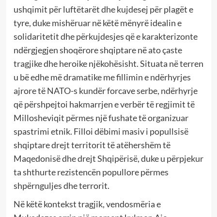
ushqimit për luftëtarët dhe kujdesej për plagët e
tyre, duke mishëruar në këtë mënyrë idealin e
solidaritetit dhe përkujdesjes që e karakterizonte
ndërgjegjen shoqërore shqiptare në ato çaste
tragjike dhe heroike njëkohësisht. Situata në terren
u bë edhe më dramatike me fillimin e ndërhyrjes
ajrore të NATO-s kundër forcave serbe, ndërhyrje
që përshpejtoi hakmarrjen e verbër të regjimit të
Millosheviqit përmes një fushate të organizuar
spastrimi etnik. Filloi dëbimi masiv i popullsisë
shqiptare drejt territorit të atëhershëm të
Maqedonisë dhe drejt Shqipërisë, duke u përpjekur
ta shthurte rezistencën popullore përmes
shpërnguljes dhe terrorit.
Në këtë kontekst tragjik, vendosmëria e