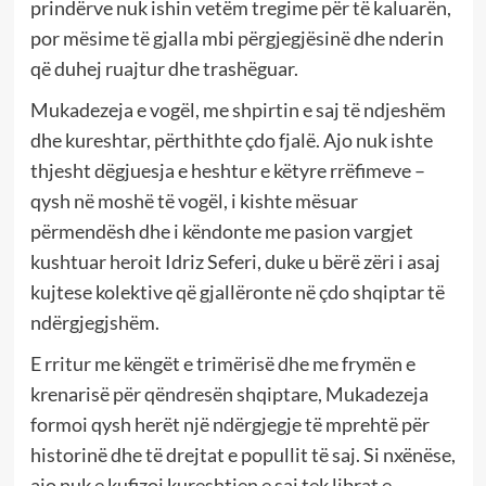
prindërve nuk ishin vetëm tregime për të kaluarën,
por mësime të gjalla mbi përgjegjësinë dhe nderin
që duhej ruajtur dhe trashëguar.
Mukadezeja e vogël, me shpirtin e saj të ndjeshëm
dhe kureshtar, përthithte çdo fjalë. Ajo nuk ishte
thjesht dëgjuesja e heshtur e këtyre rrëfimeve –
qysh në moshë të vogël, i kishte mësuar
përmendësh dhe i këndonte me pasion vargjet
kushtuar heroit Idriz Seferi, duke u bërë zëri i asaj
kujtese kolektive që gjallëronte në çdo shqiptar të
ndërgjegjshëm.
E rritur me këngët e trimërisë dhe me frymën e
krenarisë për qëndresën shqiptare, Mukadezeja
formoi qysh herët një ndërgjegje të mprehtë për
historinë dhe të drejtat e popullit të saj. Si nxënëse,
ajo nuk e kufizoi kureshtjen e saj tek librat e