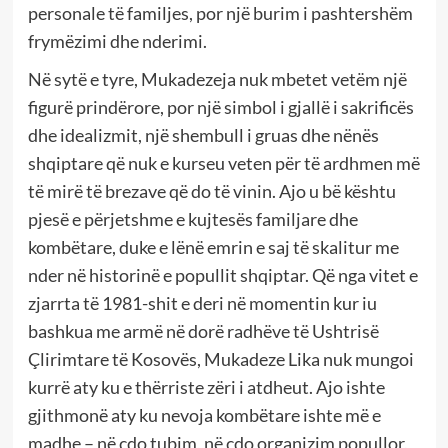
personale të familjes, por një burim i pashtershëm
frymëzimi dhe nderimi.
Në sytë e tyre, Mukadezeja nuk mbetet vetëm një
figurë prindërore, por një simbol i gjallë i sakrificës
dhe idealizmit, një shembull i gruas dhe nënës
shqiptare që nuk e kurseu veten për të ardhmen më
të mirë të brezave që do të vinin. Ajo u bë kështu
pjesë e përjetshme e kujtesës familjare dhe
kombëtare, duke e lënë emrin e saj të skalitur me
nder në historinë e popullit shqiptar. Që nga vitet e
zjarrta të 1981-shit e deri në momentin kur iu
bashkua me armë në dorë radhëve të Ushtrisë
Çlirimtare të Kosovës, Mukadeze Lika nuk mungoi
kurrë aty ku e thërriste zëri i atdheut. Ajo ishte
gjithmonë aty ku nevoja kombëtare ishte më e
madhe – në çdo tubim, në çdo organizim popullor,