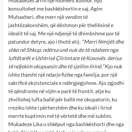
Mukadezes arrin një moment kulmor. Ajo
konsultohet me bashkëshortin e saj, Agim
Muhaxheri, dhe merr një vendim të
jashtëzakonshëm, që dëshmon për thellësinë e
idealit të saj. Me një ndjenjë të dhimbshme por të
patundur detyre, ajo i thotë atij:
“Merri fëmijët dhe
shko në Shkup, ndërsa unë nuk do të ndahem nga
luftëtarët e Ushtrisë Çlirimtare të Kosovës derisa
të ndjekim okupuesin dhe të sjellim lirinë.”
Kjo nuk
ishte thjesht një ndarje fizike nga familja, por një
sakrificë ekzistenciale e ndërgjegjshme. Ajo zgjodhi
të qëndronte në vijën e parë të frontit, atje ku
zhvillohej lufta ballë për ballë me okupatorin, ku
rreziku ishte i përhershëm dhe ku ideali i lirisë
merrte kuptimin më të vërtetë dhe më sublim.
Mukadeze Lika u shkëput nga bashkëshorti dhe nga