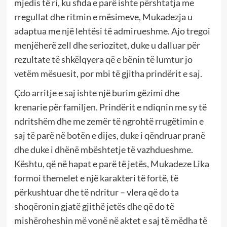
mjedis të ri, ku sfida e parë ishte përshtatja me
rregullat dhe ritmin e mësimeve, Mukadezja u
adaptua me një lehtësi të admirueshme. Ajo tregoi
menjëherë zell dhe seriozitet, duke u dalluar për
rezultate të shkëlqyera që e bënin të lumtur jo
vetëm mësuesit, por mbi të gjitha prindërit e saj.
Çdo arritje e saj ishte një burim gëzimi dhe
krenarie për familjen. Prindërit e ndiqnin me sy të
ndritshëm dhe me zemër të ngrohtë rrugëtimin e
saj të parë në botën e dijes, duke i qëndruar pranë
dhe duke i dhënë mbështetje të vazhdueshme.
Kështu, që në hapat e parë të jetës, Mukadeze Lika
formoi themelet e një karakteri të fortë, të
përkushtuar dhe të ndritur – vlera që do ta
shoqëronin gjatë gjithë jetës dhe që do të
mishëroheshin më vonë në aktet e saj të mëdha të