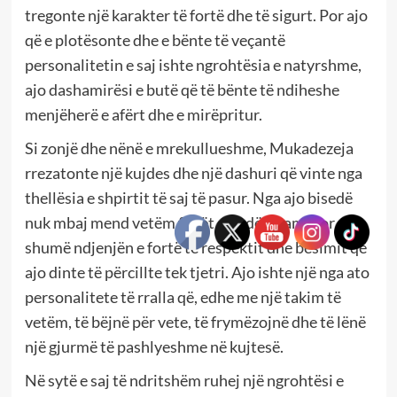
tregonte një karakter të fortë dhe të sigurt. Por ajo
që e plotësonte dhe e bënte të veçantë
personalitetin e saj ishte ngrohtësia e natyrshme,
ajo dashamirësi e butë që të bënte të ndiheshe
menjëherë e afërt dhe e mirëpritur.
Si zonjë dhe nënë e mrekullueshme, Mukadezeja
rrezatonte një kujdes dhe një dashuri që vinte nga
thellësia e shpirtit të saj të pasur. Nga ajo bisedë
nuk mbaj mend vetëm fjalët që ndërruam, por më
shumë ndjenjën e fortë të respektit dhe besimit që
ajo dinte të përcillte tek tjetri. Ajo ishte një nga ato
personalitete të rralla që, edhe me një takim të
vetëm, të bëjnë për vete, të frymëzojnë dhe të lënë
një gjurmë të pashlyeshme në kujtesë.
Në sytë e saj të ndritshëm ruhej një ngrohtësi e