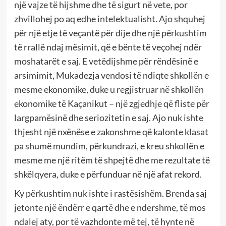
një vajze të hijshme dhe të sigurt në vete, por
zhvillohej po aq edhe intelektualisht. Ajo shquhej
për një etje të veçantë për dije dhe një përkushtim
të rrallë ndaj mësimit, që e bënte të veçohej ndër
moshatarët e saj. E vetëdijshme për rëndësinë e
arsimimit, Mukadezja vendosi të ndiqte shkollën e
mesme ekonomike, duke u regjistruar në shkollën
ekonomike të Kaçanikut – një zgjedhje që fliste për
largpamësinë dhe seriozitetin e saj. Ajo nuk ishte
thjesht një nxënëse e zakonshme që kalonte klasat
pa shumë mundim, përkundrazi, e kreu shkollën e
mesme me një ritëm të shpejtë dhe me rezultate të
shkëlqyera, duke e përfunduar në një afat rekord.
Ky përkushtim nuk ishte i rastësishëm. Brenda saj
jetonte një ëndërr e qartë dhe e ndershme, të mos
ndalej aty, por të vazhdonte më tej, të hynte në