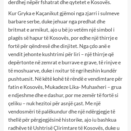
derdhej nëpër fshatrat dhe qytetet e Kosovës.
Kur Gryka e Kaçanikut gjëmoi nga zjarri i sulmeve
barbare serbe, duke jehuar nga predhat dhe
britmat e armikut, ajo u bë jo vetëm një simbol i
plagës së hapur të Kosovës, por edhe një thirrje e
fortë për qëndresë dhe dinjitet. Nga çdo anë e
vendit jehonte kushtrimi për liri – një thirrje që
depërtonte në zemrat e burrave e grave, të rinjve e
të moshuarve, duke i nxitur të ngriheshin kundër
pushtuesit. Në këtë kohë të rëndë e vendimtare për
fatin e Kosovës, Mukadeze Lika- Muhaxheri – grua
e ndjeshme dhe e dashur, por me zemër të fortë si
çeliku – nuk hezitoi për asnjë çast. Me një
vendosmëri të palëkundur dhe një ndërgjegje të
thellë për përgjegjësinë historike, ajo iu bashkua
radhëve të Ushtrisë Çlirimtare të Kosovës, duke u