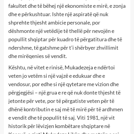
fakultet dhe të bëhej një ekonomiste e mirë, e zonja
dhe e përkushtuar. Ishte një aspiratë që nuk
shprehte thjesht ambicie personale, por
dëshmonte një vetëdije të thellë për nevojën e
popullit shqiptar për kuadro të përgatitura dhe të
ndershme, të gatshme për t’i shërbyer zhvillimit
dhe mirëqenies së vendit.
Kështu, në vitet e rinisë, Mukadezeja e ndërtoi
veten jo vetëm si një vajzë e edukuar dhe e
vendosur, por edhe si një qytetare me vizion dhe
përgjegjësi – një grua e re që nuk donte thjesht të
jetonte për vete, por të përgatiste veten për të
dhënë kontributin e saj më të mirë për të ardhmen
e vendit dhe të popullit të saj. Viti 1981, një vit
historik për lëvizjen kombëtare shqiptare në