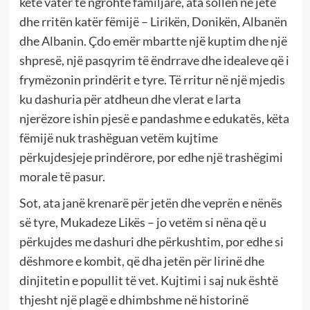
këtë vatër të ngrohtë familjare, ata sollën në jetë
dhe rritën katër fëmijë – Lirikën, Donikën, Albanën
dhe Albanin. Çdo emër mbartte një kuptim dhe një
shpresë, një pasqyrim të ëndrrave dhe idealeve që i
frymëzonin prindërit e tyre. Të rritur në një mjedis
ku dashuria për atdheun dhe vlerat e larta
njerëzore ishin pjesë e pandashme e edukatës, këta
fëmijë nuk trashëguan vetëm kujtime
përkujdesjeje prindërore, por edhe një trashëgimi
morale të pasur.
Sot, ata janë krenarë për jetën dhe veprën e nënës
së tyre, Mukadeze Likës – jo vetëm si nëna që u
përkujdes me dashuri dhe përkushtim, por edhe si
dëshmore e kombit, që dha jetën për lirinë dhe
dinjitetin e popullit të vet. Kujtimi i saj nuk është
thjesht një plagë e dhimbshme në historinë