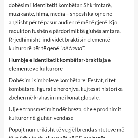
dobësim i identitetit kombëtar. Shkrimtarë,
muzikantë, filma, media – shpesh kalojnë në
anglisht për të pasur audiencë më të gjerë. Kjo
redukton fushën e përdorimit të gjuhës amtare.
Rrjedhimisht, individët braktisin elementë
kulturorë për të qenë
“në trend”.
Humbje e identitetit kombëtar-
braktisja e
elementeve kulturore
Dobësim i simboleve kombëtare: Festat, ritet
kombëtare, figurat e heronjve, kujtesat historike
zbehen në krahasim me ikonat globale.
Ulje e transmetimit ndër breza, dhe e prodhimit
kulturor në gjuhën vendase
Popujt numerikisht të vegjël brenda shteteve më
të mëdha (p.sh. sllovenët në BE, maltezët,