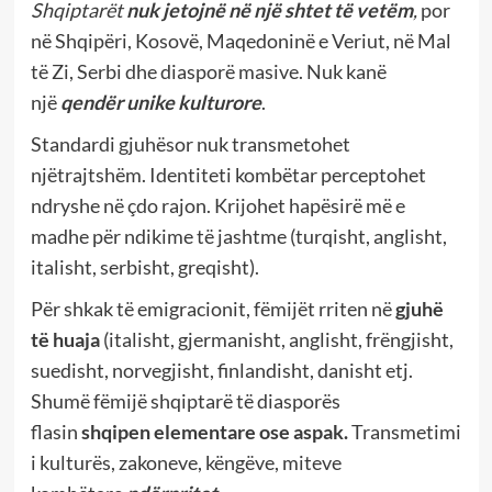
Shqiptarët
nuk jetojnë në një shtet të vetëm
,
por
në Shqipëri, Kosovë, Maqedoninë e Veriut, në Mal
të Zi, Serbi dhe diasporë masive. Nuk kanë
një
qendër unike kulturore
.
Standardi gjuhësor nuk transmetohet
njëtrajtshëm. Identiteti kombëtar perceptohet
ndryshe në çdo rajon. Krijohet hapësirë më e
madhe për ndikime të jashtme (turqisht, anglisht,
italisht, serbisht, greqisht).
Për shkak të emigracionit, fëmijët rriten në
gjuhë
të huaja
(italisht, gjermanisht, anglisht, frëngjisht,
suedisht, norvegjisht, finlandisht, danisht etj.
Shumë fëmijë shqiptarë të diasporës
flasin
shqipen elementare ose aspak
.
Transmetimi
i kulturës, zakoneve, këngëve, miteve