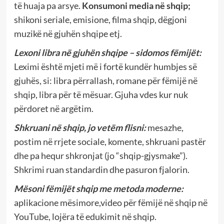
të huaja pa arsye.
Konsumoni media në shqip;
shikoni seriale, emisione, filma shqip, dëgjoni
muzikë në gjuhën shqipe etj.
Lexoni libra në gjuhën shqipe – sidomos fëmijët:
Leximi është mjeti më i fortë kundër humbjes së
gjuhës, si: libra përrallash, romane për fëmijë në
shqip, libra për të mësuar. Gjuha vdes kur nuk
përdoret në argëtim.
Shkruani në shqip, jo vetëm flisni:
mesazhe,
postim në rrjete sociale, komente, shkruani pastër
dhe pa hequr shkronjat (jo “shqip-gjysmake”).
Shkrimi ruan standardin dhe pasuron fjalorin.
Mësoni fëmijët shqip me metoda moderne:
aplikacione mësimore,video për fëmijë në shqip në
YouTube, lojëra të edukimit në shqip.