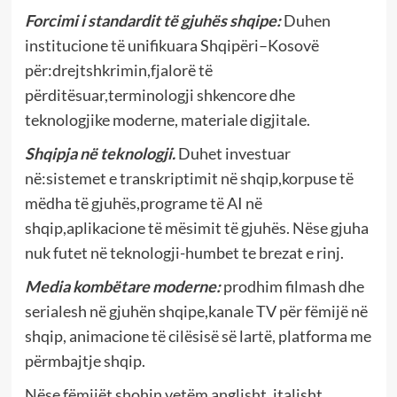
Forcimi i standardit të gjuhës shqipe:
Duhen
institucione të unifikuara Shqipëri–Kosovë
për:drejtshkrimin,fjalorë të
përditësuar,terminologji shkencore dhe
teknologjike moderne, materiale digjitale.
Shqipja në teknologji.
Duhet investuar
në:sistemet e transkriptimit në shqip,korpuse të
mëdha të gjuhës,programe të AI në
shqip,aplikacione të mësimit të gjuhës. Nëse gjuha
nuk futet në teknologji-humbet te brezat e rinj.
Media kombëtare moderne:
prodhim filmash dhe
serialesh në gjuhën shqipe,kanale TV për fëmijë në
shqip, animacione të cilësisë së lartë, platforma me
përmbajtje shqip.
Nëse fëmijët shohin vetëm anglisht, italisht,