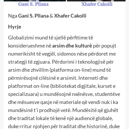
Nga
Gani S. Pllana
&
Xhafer Cakolli
Hyrje
Globalizimi mund të sjellë përfitime të
konsiderueshme në
arsim dhe kulturë
për popujt
numerikisht të vegjël, sidomos nëse përdoret me
strategji të zgjuara. Përdorimi i teknologjisë për
arsim dhe zhvillim (platforma on-line) mund të
përmirësojnë cilësinë e arsimit. Interneti dhe
platformat on-line (bibliotekat digjitale, kurset e
specializuara) u mundësojnë nxënësve, studentëve
dhe mësuesve qasje në materiale që vendi nuk i ka
mundësinë t’i prodhojë vetë. Mundësitë që gjuhët
dhe traditat lokale të kenë një audiencë globale,
duke rritur njohjen për traditat dhe historinë, duke