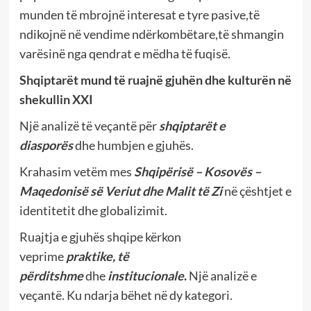
munden të mbrojnë interesat e tyre pasive,të
ndikojnë në vendime ndërkombëtare,të shmangin
varësinë nga qendrat e mëdha të fuqisë.
Shqiptarët mund të ruajnë gjuhën dhe kulturën në
shekullin XXI
Një analizë të veçantë për
shqiptarët e
diasporës
dhe humbjen e gjuhës.
Krahasim vetëm mes
Shqipërisë – Kosovës –
Maqedonisë së Veriut dhe Malit të Zi
në çështjet e
identitetit dhe globalizimit.
Ruajtja e gjuhës shqipe kërkon
veprime
praktike
,
të
përditshme
dhe
institucionale
.
Një analizë e
veçantë. Ku ndarja bëhet në dy kategori.