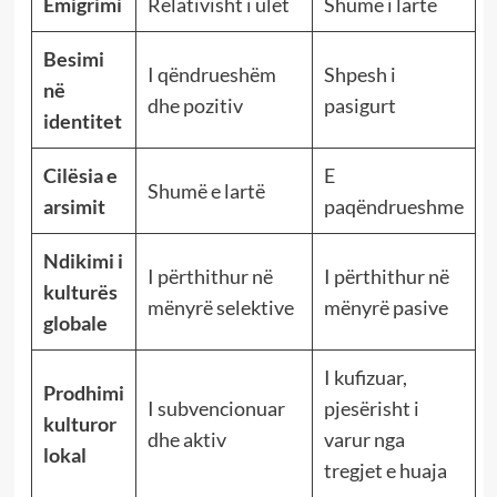
Emigrimi
Relativisht i ulët
Shumë i lartë
Besimi
I qëndrueshëm
Shpesh i
në
dhe pozitiv
pasigurt
identitet
Cilësia e
E
Shumë e lartë
arsimit
paqëndrueshme
Ndikimi i
I përthithur në
I përthithur në
kulturës
mënyrë selektive
mënyrë pasive
globale
I kufizuar,
Prodhimi
I subvencionuar
pjesërisht i
kulturor
dhe aktiv
varur nga
lokal
tregjet e huaja