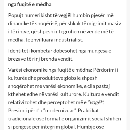
nga fuqitë e mëdha
Popujt numerikisht të vegjël humbin pjesën më
dinamike të shoqërisë, për shkak të migrimit masiv
i të rinjve, që shpesh integrohen në vende më të
mëdha, të zhvilluara industrialist.
Identiteti kombëtar dobësohet nga mungesa e
brezave të rinj brenda vendit.
Varësi ekonomike nga fuqitë e mëdha: Përdorimi i
kulturës dhe produkteve globale shpesh
shoqërohet me varësi ekonomike, e cila pastaj
kthehet edhe në varësi kulturore. Kultura e vendit
relativizohet dhe perceptohet më e
“vogël”.
Presioni për t’u “modernizuar”. Praktikat
tradicionale ose format e organizimit social shihen
si pengesë për integrim global. Humbje ose