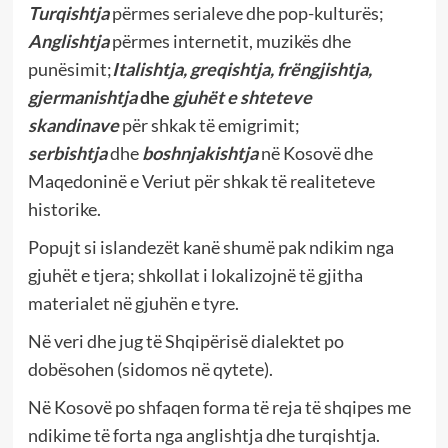
Turqishtja
përmes serialeve dhe pop-kulturës;
Anglishtja
përmes internetit, muzikës dhe
punësimit;
Italishtja, greqishtja, frëngjishtja,
gjermanishtja
dhe
gjuhët e shteteve
skandinave
për shkak të emigrimit;
serbishtja
dhe
boshnjakishtja
në Kosovë dhe
Maqedoninë e Veriut për shkak të realiteteve
historike.
Popujt si islandezët kanë shumë pak ndikim nga
gjuhët e tjera; shkollat i lokalizojnë të gjitha
materialet në gjuhën e tyre.
Në veri dhe jug të Shqipërisë dialektet po
dobësohen (sidomos në qytete).
Në Kosovë po shfaqen forma të reja të shqipes me
ndikime të forta nga anglishtja dhe turqishtja.