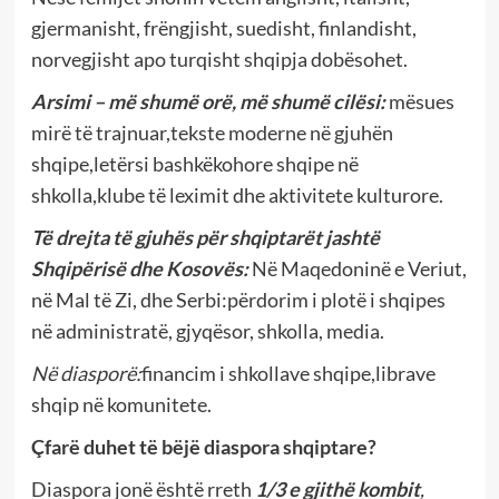
gjermanisht, frëngjisht, suedisht, finlandisht,
norvegjisht apo turqisht shqipja dobësohet.
Arsimi – më shumë orë, më shumë cilësi:
mësues
mirë të trajnuar,tekste moderne në gjuhën
shqipe,letërsi bashkëkohore shqipe në
shkolla,klube të leximit dhe aktivitete kulturore.
Të drejta të gjuhës për shqiptarët jashtë
Shqipërisë dhe Kosovës:
Në Maqedoninë e Veriut,
në Mal të Zi, dhe Serbi:përdorim i plotë i shqipes
në administratë, gjyqësor, shkolla, media.
Në diasporë:
financim i shkollave shqipe,librave
shqip në komunitete.
Çfarë duhet të bëjë diaspora shqiptare?
Diaspora jonë është rreth
1/3 e gjithë kombit
,