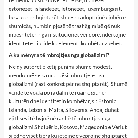
estonezët, islandezët, letonezët, luxemburgasit,
besa edhe shqiptarët, shpesh: adoptojnë gjuhën e
shumicës, humbin pjesë të trashëgimisë që nuk
mbështeten nga institucionet vendore, ndërtojnë
identitete hibride ku elementi kombëtar zbehet.
A ka mënyra të mbrojtjes nga globalizimi?
Ne dy autorët e këtij punimi shumë modest,
mendojmë se ka mundësi mbrojtjeje nga
globalizmi (rast konkret për ne shqiptarët). Shumë
vende të vogla po ia dalin të ruajnë gjuhën,
kulturën dhe identitetin kombëtar, si: Estonia,
Islanda, Letonia, Malta, Sllovenia. Andaj duhet
gjithsesi të hyjnë në radhë të mbrojtjes nga
globalizmi Shqipëria, Kosova, Maqedonia e Veriut
si edhe viset tjera ku jetojnë e veprojnë shqiptarët