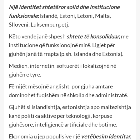
Një identitet shtetëror solid dhe institucione
funksionale
:
Islandë, Estoni, Letoni, Malta,
Slloveni, Luksemburg etj.
Këto vende janë shpesh
shtete të konsoliduar
,
me
institucione që funksionojnë mirë. Ligjet për
gjuhën janë të rrepta (p.sh. Islanda dhe Estonia).
Medien, internetin, softuerët i lokalizojnë në
gjuhën e tyre.
Fëmijët mësojnë anglisht, por gjuha amtare
dominohet fuqishëm në shkolla dhe administratë.
Gjuhët si islandishtja, estonishtja apo maltezishtja
kanë politika aktive për teknologji, korpuse
gjuhësore, inteligjencë artificiale dhe botime.
Ekonomia u jep popullsive një
vetëbesim identitar
.