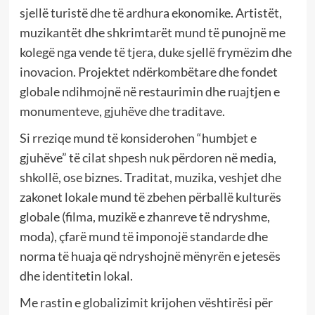
sjellë turistë dhe të ardhura ekonomike. Artistët,
muzikantët dhe shkrimtarët mund të punojnë me
kolegë nga vende të tjera, duke sjellë frymëzim dhe
inovacion. Projektet ndërkombëtare dhe fondet
globale ndihmojnë në restaurimin dhe ruajtjen e
monumenteve, gjuhëve dhe traditave.
Si rreziqe mund të konsiderohen “humbjet e
gjuhëve” të cilat shpesh nuk përdoren në media,
shkollë, ose biznes. Traditat, muzika, veshjet dhe
zakonet lokale mund të zbehen përballë kulturës
globale (filma, muzikë e zhanreve të ndryshme,
moda), çfarë mund të imponojë standarde dhe
norma të huaja që ndryshojnë mënyrën e jetesës
dhe identitetin lokal.
Me rastin e globalizimit krijohen vështirësi për