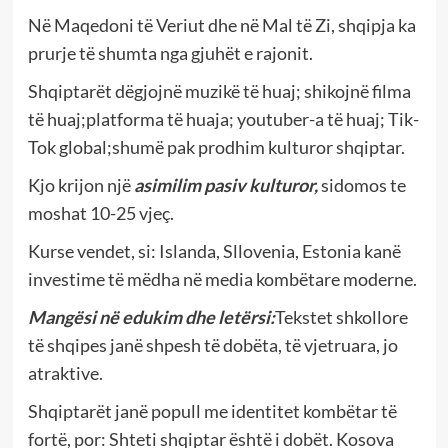
Në Maqedoni të Veriut dhe në Mal të Zi, shqipja ka
prurje të shumta nga gjuhët e rajonit.
Shqiptarët dëgjojnë muzikë të huaj; shikojnë filma
të huaj;platforma të huaja; youtuber-a të huaj; Tik-
Tok global;shumë pak prodhim kulturor shqiptar.
Kjo krijon një
asimilim pasiv kulturor
,
sidomos te
moshat 10-25 vjeç.
Kurse vendet, si: Islanda, Sllovenia, Estonia kanë
investime të mëdha në media kombëtare moderne.
Mangësi në edukim dhe letërsi:
Tekstet shkollore
të shqipes janë shpesh të dobëta, të vjetruara, jo
atraktive.
Shqiptarët janë popull me identitet kombëtar të
fortë, por: Shteti shqiptar është i dobët. Kosova