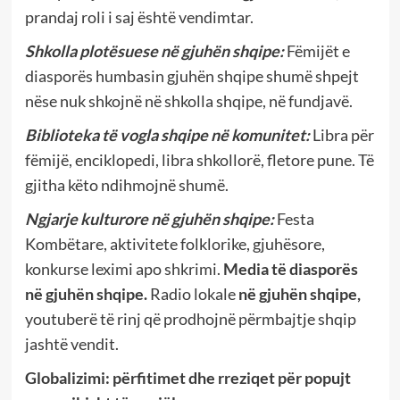
prandaj roli i saj është vendimtar.
Shkolla plotësuese në gjuhën shqipe:
Fëmijët e
diasporës humbasin gjuhën shqipe shumë shpejt
nëse nuk shkojnë në shkolla shqipe, në fundjavë.
Biblioteka të vogla shqipe në komunitet:
Libra për
fëmijë, enciklopedi, libra shkollorë, fletore pune. Të
gjitha këto ndihmojnë shumë.
Ngjarje kulturore në gjuhën shqipe:
Festa
Kombëtare, aktivitete folklorike, gjuhësore,
konkurse leximi apo shkrimi.
Media të diasporës
në gjuhën shqipe.
Radio lokale
në gjuhën shqipe,
youtuberë të rinj që prodhojnë përmbajtje shqip
jashtë vendit.
Globalizimi: përfitimet dhe rreziqet për popujt