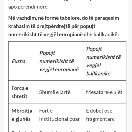
apo perëndimore.
Në vazhdim, në formë tabelore, do të paraqesim
krahasim të drejtpërdrejtë për popujt
numerikisht të vegjël europianë dhe ballkanikë:
Popujt
Popujt
numerikisht të
Fusha
numerikisht të
vegjël
vegjël europianë
ballkanikë
Forca e
Shumë e lartë
Mesatare-e ulët
shtetit
Mbrojtja
Fort e
E dobët ose
e gjuhës
institucionalizuar
fragmentare