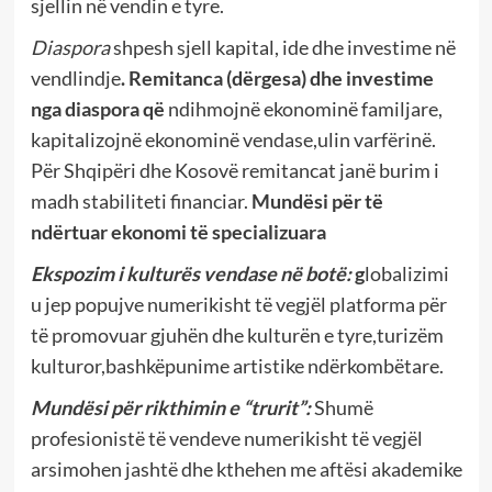
sjellin në vendin e tyre.
Diaspora
shpesh sjell kapital, ide dhe investime në
vendlindje
.
Remitanca (dërgesa) dhe
investime
nga diaspora që
ndihmojnë ekonominë familjare,
kapitalizojnë ekonominë vendase,ulin varfërinë.
Për Shqipëri dhe Kosovë remitancat janë burim i
madh stabiliteti financiar.
Mundësi për të
ndërtuar ekonomi të specializuara
Ekspozim i kulturës vendase në botë:
g
lobalizimi
u jep popujve numerikisht të vegjël platforma për
të promovuar gjuhën dhe kulturën e tyre,turizëm
kulturor,bashkëpunime artistike ndërkombëtare.
Mundësi për rikthimin e “trurit”:
Shumë
profesionistë të vendeve numerikisht të vegjël
arsimohen jashtë dhe kthehen me aftësi akademike