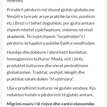
internet)
Prindërit përdorin më shumë gjuhën globale me
fëmijët e tyre për arsye praktike (arsim, punësim
etj.).Brezi i ri bëhet dygjuhësh, por gjuha amtare
shpesh mbetet sipërfaqësore, sidomos në nivel
akademik. Të rinjtë shpesh
“turpërohen”
t’i
përdorin në hapësira publike fjalët e vendlindjes
Humbje dhe dobësim i identitetit kombëtar,
homogjenizim kulturor: Moda, stili i jetës,
produktet kulturore dhe vlerat perëndimore
globalizohen. Traditat, veshjet, këngët dhe
praktikat lokale duken
“të vjetruara”.
Ulje e prodhimit kulturor në gjuhën vendase. Kjo
redukton fushën e përdorimit të gjuhës amtare.
Migrimi masiv i të rinjve dhe varësi ekonomike