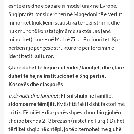
është e re dhe e paparë si model unik në Evropë.
Shqiptarët konsiderohen në Maqedoninë e Veriut
minoritet (nuk kemi statistika të regjistrimit dhe
nuk mund të konstatojmë me saktësi, se janë
minoritet), kurse në Mal të Zi janë minoritet. Kjo
përbën një pengesë strukturore për forcimin e
identitetit kulturor.
Çfarë duhet të bëjnë individët/familjet
,
dhe çfarë
duhet të bëjnë institucionet e Shqipërisë,
Kosovës dhe diasporës
Individët dhe familjet:
Flisni shqip në familje,
sidomos me fëmijët.
Ky është faktikisht faktori më
kritik. Fëmijët e diasporës shpesh humbin gjuhën
shqipe brenda 2–3 brezash (rastet në Turqi).Duhet
të flitet shqip në shtëpi, jo të alternohet me gjuhë