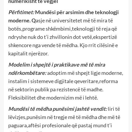
numerikisht të vegjël
Përfitimet:
Mundësi për arsimim dhe teknologji
moderne.
Q
asje në universitetet më të mira të
botës,programe shkëmbimi,teknologji të reja që
ndryshe nuk do t’i zhvillonin dot vetë,ekspertizë
shkencore nga vende të mëdha. Kjo rrit cilësinë e
kapitalit njerëzor.
Modelim i shpejtë i praktikave më të mira
ndërkombëtare:
adoptim më shpejt ligje moderne,
instalim i sistemeve digjitale qeveritare,reforma
në sektorin publik pa rezistencë të madhe.
Fleksibilitet dhe modernizim më i lehtë.
Mundësi të mëdha punësimi jashtë vendit:
liri të
lëvizjes,punësim në tregje më të mëdha dhe më të
paguara,aftësi profesionale që pastaj mund t’i