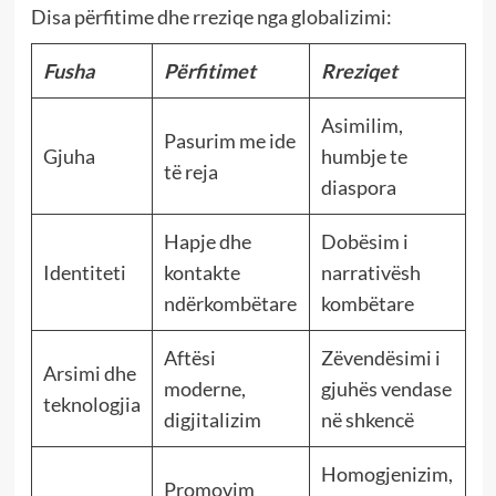
Disa përfitime dhe rreziqe nga globalizimi:
Fusha
Përfitimet
Rreziqet
Asimilim,
Pasurim me ide
Gjuha
humbje te
të reja
diaspora
Hapje dhe
Dobësim i
Identiteti
kontakte
narrativësh
ndërkombëtare
kombëtare
Aftësi
Zëvendësimi i
Arsimi dhe
moderne,
gjuhës vendase
teknologjia
digjitalizim
në shkencë
Homogjenizim,
Promovim