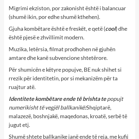
Migrimi ekziston, por zakonisht është i balancuar
(shumë ikin, por edhe shumë kthehen).
Gjuha kombëtare është e freskët, e qetë (
cool
) dhe
është pjesë e zhvillimit modern.
Muzika, letërsia, filmat prodhohen në gjuhën
amtare dhe kanë subvencione shtetërore.
Për shumicën e këtyre popujve, BE nuk shihet si
rrezik për identitetin, por si mekanizëm për ta
ruajtur atë.
Identitete kombëtare ende të brishta te
popujt
numerikisht të vegjël ballkanikë
:
Shqiptarë,
malazezë, boshnjakë, maqedonas, kroatë, serbë të
jugut etj.
Shumë shtete ballkanike janë ende të reja, me kufij