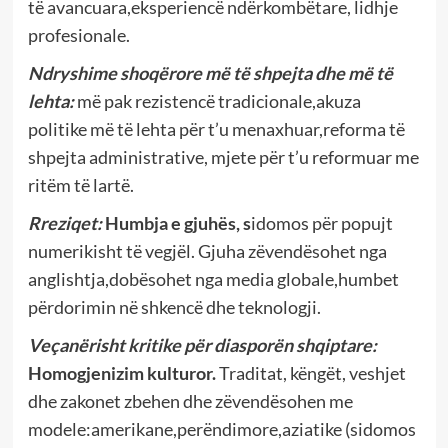
të avancuara,eksperiencë ndërkombëtare, lidhje
profesionale.
Ndryshime shoqërore më të shpejta dhe më të
lehta:
më pak rezistencë tradicionale,akuza
politike më të lehta për t’u menaxhuar,reforma të
shpejta administrative, mjete për t’u reformuar me
ritëm të lartë.
Rreziqet:
Humbja e gjuhës,
s
idomos për popujt
numerikisht të vegjël. Gjuha zëvendësohet nga
anglishtja,dobësohet nga media globale,humbet
përdorimin në shkencë dhe teknologji.
Veçanërisht kritike për diasporën shqiptare:
Homogjenizim kulturor.
Traditat, këngët, veshjet
dhe zakonet zbehen dhe zëvendësohen me
modele:amerikane,perëndimore,aziatike (sidomos