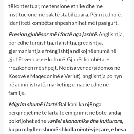
të kontestuar, me tensione etnike dhe me
institucione më pak të stabilizuara. Për rrjedhojë,
identiteti kombëtar shpesh shihet më i pasigurt.
Presion gjuhësor më i fortë nga jashtë.
Anglishtja,
por edhe turqishtja, italishtja, greqishtja,
gjermanishtja e frëngjishtja ndikojnë shumë në
gjuhët vendase e kulturë. Gjuhët kombëtare
rrezikohen më shpejt. Në disa vende (sidomos në
Kosovë e Maqedoninë e Veriut), anglishtja po hyn
në administratë, marketing e madje edhe në
familje.
Migrim shumë i lartë:
Ballkani ka një nga
përqindjet më të larta të emigrimit në botë, andaj
po krijohet edhe
v
arësi ekonomike dhe kulturore,
ku po mbyllen shumë shkolla nëntëvjeçare, e besa