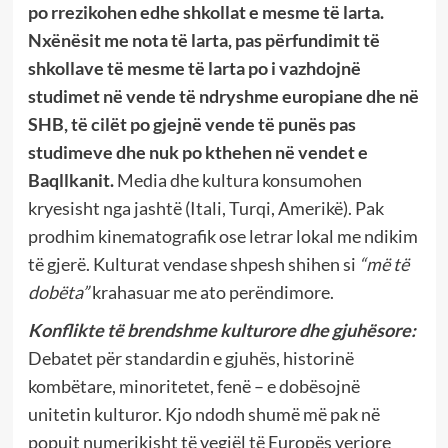
po rrezikohen edhe shkollat e mesme të larta.
Nxënësit me nota të larta, pas përfundimit të
shkollave të mesme të larta po i vazhdojnë
studimet në vende të ndryshme europiane dhe në
SHB, të cilët po gjejnë vende të punës pas
studimeve dhe nuk po kthehen në vendet e
Baqllkanit.
Media dhe kultura konsumohen
kryesisht nga jashtë (Itali, Turqi, Amerikë). Pak
prodhim kinematografik ose letrar lokal me ndikim
të gjerë. Kulturat vendase shpesh shihen si
“më të
dobëta”
krahasuar me ato perëndimore.
Konflikte të brendshme kulturore dhe gjuhësore:
Debatet për standardin e gjuhës, historinë
kombëtare, minoritetet, fenë – e dobësojnë
unitetin kulturor. Kjo ndodh shumë më pak në
popujt numerikisht të vegjël të Europës veriore