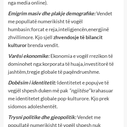
nga media online).
Emigrim masiv dhe plakje demografike:
Vendet
me popullatë numerikisht të vogël
humbasin:forcat e reja,inteligjencën,energjinë
zhvillimore. Kjo sjell
zhvendosje të bilancit
kulturor
brenda vendit.
Varësi ekonomike:
Ekonomia e vogël rrezikon të
dominohet nga:korporata të huaja,investitorë të
jashtëm,tregje globale të paqëndrueshme.
Dobësim i identitetit:
Identitetet e popujve të
vegjël shpesh duken më pak
“ngjitëse”
krahasuar
me identitetet globale pop-kulturore. Kjo prek
sidomos adoleshentët.
Trysni politike dhe gjeopolitik:
Vendet me
popullatë numerikisht të vogël shpesh nuk