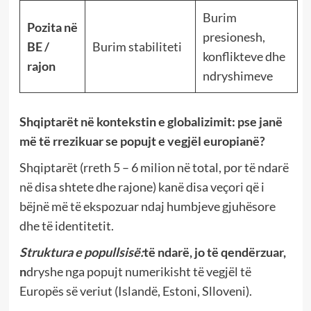
Burim
Pozita në
presionesh,
BE /
Burim stabiliteti
konflikteve dhe
rajon
ndryshimeve
Shqiptarët në kontekstin e globalizimit: pse janë
më të rrezikuar se popujt e vegjël europianë?
Shqiptarët (rreth 5 – 6 milion në total, por të ndarë
në disa shtete dhe rajone) kanë disa veçori që i
bëjnë më të ekspozuar ndaj humbjeve gjuhësore
dhe të identitetit.
Struktura e popullsisë:
të ndarë, jo të qendërzuar,
n
dryshe nga popujt numerikisht të vegjël të
Europës së veriut (Islandë, Estoni, Slloveni).