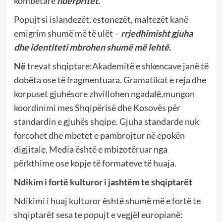
kombëtare
ndërpritet
.
Popujt si islandezët, estonezët, maltezët kanë
emigrim shumë më të ulët –
rrjedhimisht gjuha
dhe identiteti mbrohen shumë më lehtë.
Në
trevat shqiptare:Akademitë e shkencave janë të
dobëta ose të fragmentuara. Gramatikat e reja dhe
korpuset gjuhësore zhvillohen ngadalë,mungon
koordinimi mes Shqipërisë dhe Kosovës për
standardin e gjuhës shqipe. Gjuha standarde nuk
forcohet dhe mbetet e pambrojtur në epokën
digjitale. Media është e mbizotëruar nga
përkthime ose kopje të formateve të huaja.
Ndikim i fortë kulturor i jashtëm
te shqiptarët
Ndikimi i huaj kulturor është shumë më e fortë te
shqiptarët sesa te popujt e vegjël europianë: