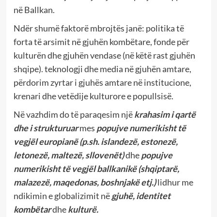
në Ballkan.
Ndër shumë faktorë mbrojtës janë: politika të
forta të arsimit në gjuhën kombëtare, fonde për
kulturën dhe gjuhën vendase (në këtë rast gjuhën
shqipe). teknologji dhe media në gjuhën amtare,
përdorim zyrtar i gjuhës amtare në institucione,
krenari dhe vetëdije kulturore e popullsisë.
Në vazhdim do të paraqesim një
krahasim i qartë
dhe i strukturuar
mes
popujve numerikisht të
vegjël europianë (p.sh. islandezë, estonezë,
letonezë, maltezë, sllovenët)
dhe
popujve
numerikisht të vegjël ballkanikë (shqiptarë,
malazezë, maqedonas, boshnjakë etj.)
lidhur me
ndikimin e globalizimit në
gjuhë
, identitet
kombëtar
dhe
kulturë
.