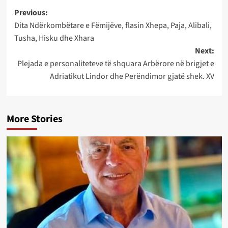
Post
Previous:
Dita Ndërkombëtare e Fëmijëve, flasin Xhepa, Paja, Alibali,
navigation
Tusha, Hisku dhe Xhara
Next:
Plejada e personaliteteve të shquara Arbërore në brigjet e
Adriatikut Lindor dhe Perëndimor gjatë shek. XV
More Stories