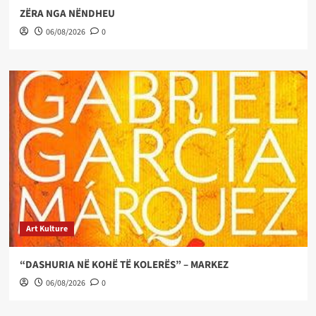
ZËRA NGA NËNDHEU
06/08/2026
0
Art Kulture
“DASHURIA NË KOHË TË KOLERËS” – MARKEZ
06/08/2026
0