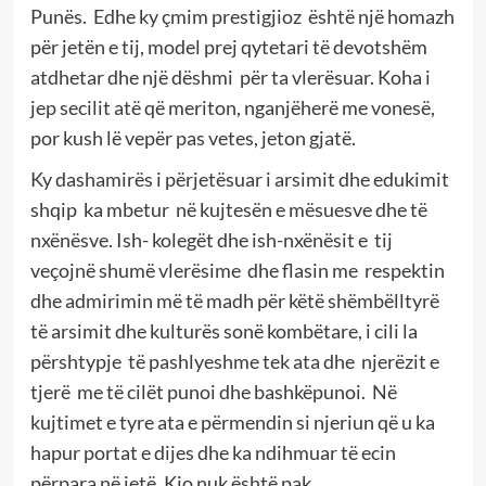
Punës. Edhe ky çmim prestigjioz është një homazh
për jetën e tij, model prej qytetari të devotshëm
atdhetar dhe një dëshmi për ta vlerësuar. Koha i
jep secilit atë që meriton, nganjëherë me vonesë,
por kush lë vepër pas vetes, jeton gjatë.
Ky dashamirës i përjetësuar i arsimit dhe edukimit
shqip ka mbetur në kujtesën e mësuesve dhe të
nxënësve. Ish- kolegët dhe ish-nxënësit e tij
veçojnë shumë vlerësime dhe flasin me respektin
dhe admirimin më të madh për këtë shëmbëlltyrë
të arsimit dhe kulturës sonë kombëtare, i cili la
përshtypje të pashlyeshme tek ata dhe njerëzit e
tjerë me të cilët punoi dhe bashkëpunoi. Në
kujtimet e tyre ata e përmendin si njeriun që u ka
hapur portat e dijes dhe ka ndihmuar të ecin
përpara në jetë. Kjo nuk është pak.