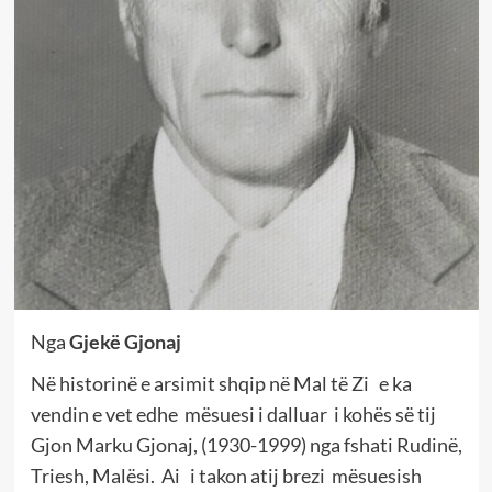
Nga
Gjekë Gjonaj
Në historinë e arsimit shqip në Mal të Zi e ka
vendin e vet edhe mësuesi i dalluar i kohës së tij
Gjon Marku Gjonaj, (1930-1999) nga fshati Rudinë,
Triesh, Malësi. Ai i takon atij brezi mësuesish