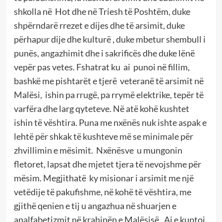
shkolla në Hot dhe në Triesh të Poshtëm, duke
shpërndarë rrezet e dijes dhe të arsimit, duke
përhapur dije dhe kulturë , duke mbetur shembull i
punës, angazhimit dhe i sakrificës dhe duke lënë
vepër pas vetes. Fshatrat ku ai punoi në fillim,
bashkë me pishtarët e tjerë veteranë të arsimit në
Malësi, ishin pa rrugë, pa rrymë elektrike, tepër të
varfëra dhe larg qyteteve. Në atë kohë kushtet
ishin të vështira. Puna me nxënës nuk ishte aspak e
lehtë për shkak të kushteve më se minimale për
zhvillimin e mësimit. Nxënësve u mungonin
fletoret, lapsat dhe mjetet tjera të nevojshme për
mësim. Megjithatë ky misionar i arsimit me një
vetëdije të pakufishme, në kohë të vështira, me
gjithë qenien e tij u angazhua në shuarjen e
analfabetizmit në krahinën e Malësisë. Ai e kuptoi