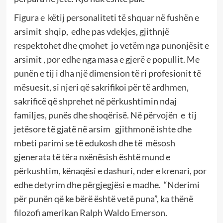
Figura e këtij personaliteti të shquar në fushën e
arsimit shqip, edhe pas vdekjes, gjithnjë
respektohet dhe çmohet jo vetëm nga punonjësit e
arsimit , por edhe nga masa e gjerë e popullit. Me
punën e tij i dha një dimension të ri profesionit të
mësuesit, si njeri që sakrifikoi për të ardhmen,
sakrificë që shprehet në përkushtimin ndaj
familjes, punës dhe shoqërisë. Në përvojën e tij
jetësore të gjatë në arsim gjithmonë ishte dhe
mbeti parimi se të edukosh dhe të mësosh
gjenerata të tëra nxënësish është mund e
përkushtim, kënaqësi e dashuri, nder e krenari, por
edhe detyrim dhe përgjegjësi e madhe. “Nderimi
për punën që ke bërë është vetë puna”, ka thënë
filozofi amerikan Ralph Waldo Emerson.