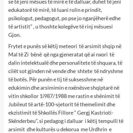
se të jeni mësues të mirë e të dalluar, duhet të jeni
edukatorë të mirë, të luani rolin e prindit,
psikologut, pedagogut, po pse jo nganjëherë edhe
të artistit” , u thoshte kolegëve të rinj mësuesi
Gjon.
Frytet e punës së këtij meteori të arsimit shqip në
Mal të Zi bënë që nga gjeneratat që ai nxori të
dalin intelektualë dhe personalitete të shquara, të
cilët sot gjinden në vende dhe shtete të ndryshme
të botës. Për punën e tij të suksesshme në
edukimin dhe arsimimin e nxënësve shqiptarë në
vitin shkollor 1i987/1988 me rastin e shënimit të
Jubileut të artë-100-vjetorit të themelimit dhe
ekzistimit të Shkollës Fillore “ Gergj Kastrioti-
Skënderbeu”, si pedagog i dalluar i këtij tempulli të
arsimit dhe kulturës u dekorua me Urdhrin e