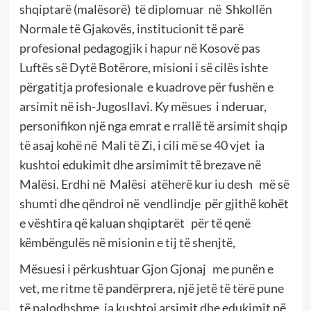
shqiptarë (malësorë) të diplomuar në Shkollën
Normale të Gjakovës, institucionit të parë
profesional pedagogjik i hapur në Kosovë pas
Luftës së Dytë Botërore, misioni i së cilës ishte
përgatitja profesionale e kuadrove për fushën e
arsimit në ish-Jugosllavi. Ky mësues i nderuar,
personifikon një nga emrat e rrallë të arsimit shqip
të asaj kohë në Mali të Zi, i cili më se 40 vjet ia
kushtoi edukimit dhe arsimimit të brezave në
Malësi. Erdhi në Malësi atëherë kur iu desh më së
shumti dhe qëndroi në vendlindje për gjithë kohët
e vështira që kaluan shqiptarët për të qenë
këmbëngulës në misionin e tij të shenjtë,
Mësuesi i përkushtuar Gjon Gjonaj me punën e
vet, me ritme të pandërprera, një jetë të tërë pune
të palodhshme, ia kushtoi arsimit dhe edukimit në