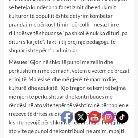
se beteja kundër analfabetizmit dhe edukimit
kulturor të popullit është detyrim kombëtar,
prandaj me përkushtimin përcolli mesazhin e
rilindësve të shquar se “pa shkollë nuk ka dituri, pa
dituri s’ka jetë”. Takti i tij prej një pedagogu të
shquar ishte për t’u admiruar.
Mësuesi Gjon në shkollë punoi me zellin dhe
përkushtimin më të madh, vetëm e vetëm që brezat
e rinj të Malësisë dhe më gjerë të marrin dije,
kulturë dhe edukatë. Kjo tregon se kemi të bëjmë
me njeri të përkushtuar dhe kontribuues me
rëndësi në ato vite tepër të vështira në përhapjen e
rrezeve të dritës së diturisë për popullatën që
kishte nevojë për shkrim e lexim shqip. Për gjithë
ato vite qe punoi dhe kontribuoi ne arsim, mbajti