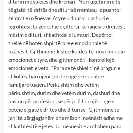
ditarin me sukses dhe krenari. Në rrugëtimin e tij
të gjatë të dritës dhe diturisë rrëmbeu e pushtoi
zemrat e nxënësve. Atyre u dhuroi dashuri e
ngrohtësi, buzëqeshje e çiltërsi, kënaqësi e drejtësi,
mësim e dituri, shkathtësi e lumturi. Depërtoi
thellë në botën shpirtërore e emocionale të
nxënësit. Gjithmonë kishte kujdes të mos i lëndojë
emocionet e tyre, dhe gjithmonë t’i kontrollojë
emocionet e veta . “Para se të shkelni në pragun e
shkollës, harrojeni çdo brengë personale e
familjare tuajën. Përkushtim dhe vetëm
përkushtim, durim dhe vetëm durim, dashuri dhe
pasion për profesion, se për ju fillon një rrugë e
betejë e gjatë e dritës dhe diturisë. Gjithmonë të
jeni të përgjegjshëm dhe mësoni nxënësit edhe me
shkathtësitë e jetës. Ju mësuesit e ardhshëm para