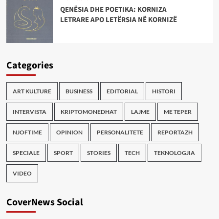
QENËSIA DHE POETIKA: KORNIZA
LETRARE APO LETËRSIA NË KORNIZË
Categories
ART KULTURE
BUSINESS
EDITORIAL
HISTORI
INTERVISTA
KRIPTOMONEDHAT
LAJME
ME TEPER
NJOFTIME
OPINION
PERSONALITETE
REPORTAZH
SPECIALE
SPORT
STORIES
TECH
TEKNOLOGJIA
VIDEO
CoverNews Social