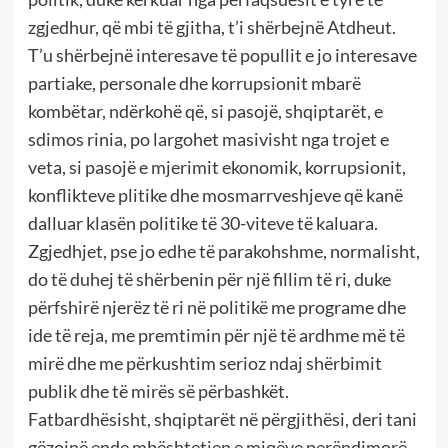
zgjedhur, që mbi të gjitha, t’i shërbejnë Atdheut.
T’u shërbejnë interesave të popullit e jo interesave
partiake, personale dhe korrupsionit mbarë
kombëtar, ndërkohë që, si pasojë, shqiptarët, e
sdimos rinia, po largohet masivisht nga trojet e
veta, si pasojë e mjerimit ekonomik, korrupsionit,
konflikteve plitike dhe mosmarrveshjeve që kanë
dalluar klasën politike të 30-viteve të kaluara.
Zgjedhjet, pse jo edhe të parakohshme, normalisht,
do të duhej të shërbenin për një fillim të ri, duke
përfshirë njerëz të ri në politikë me programe dhe
ide të reja, me premtimin për një të ardhme më të
mirë dhe me përkushtim serioz ndaj shërbimit
publik dhe të mirës së përbashkët.
Fatbardhësisht, shqiptarët në përgjithësi, deri tani
gëzojnë ende mbështetjen e miqëve perëndimorë,