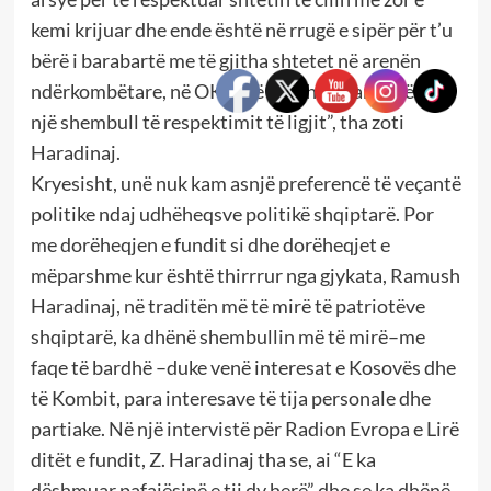
kemi krijuar dhe ende është në rrugë e sipër për t’u
bërë i barabartë me të gjitha shtetet në arenën
ndërkombëtare, në OKB, në BE dhe e kam dhënë
një shembull të respektimit të ligjit”, tha zoti
Haradinaj.
Kryesisht, unë nuk kam asnjë preferencë të veçantë
politike ndaj udhëheqsve politikë shqiptarë. Por
me dorëheqjen e fundit si dhe dorëheqjet e
mëparshme kur është thirrrur nga gjykata, Ramush
Haradinaj, në traditën më të mirë të patriotëve
shqiptarë, ka dhënë shembullin më të mirë–me
faqe të bardhë –duke venë interesat e Kosovës dhe
të Kombit, para interesave të tija personale dhe
partiake. Në një intervistë për Radion Evropa e Lirë
ditët e fundit, Z. Haradinaj tha se, ai “E ka
dëshmuar pafajësinë e tij dy herë” dhe se ka dhënë