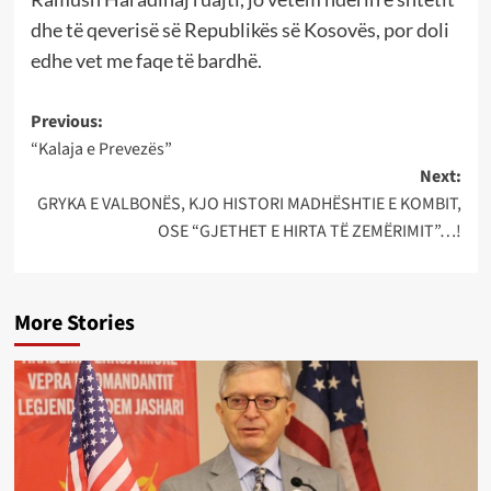
dhe të qeverisë së Republikës së Kosovës, por doli
edhe vet me faqe të bardhë.
Post
Previous:
“Kalaja e Prevezës”
navigation
Next:
GRYKA E VALBONËS, KJO HISTORI MADHËSHTIE E KOMBIT,
OSE “GJETHET E HIRTA TË ZEMËRIMIT”…!
More Stories