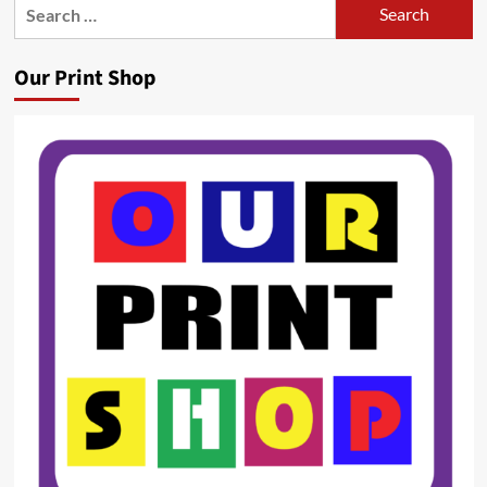
Search
for:
Our Print Shop