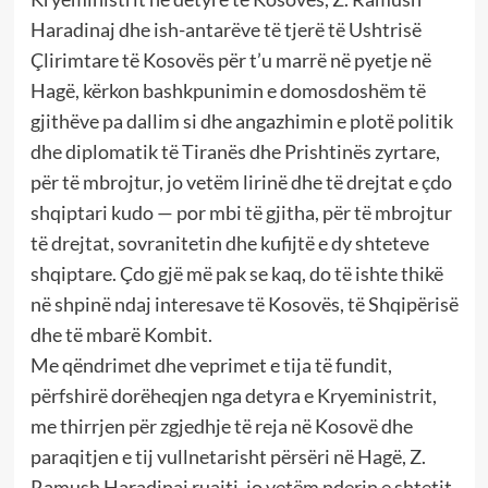
Haradinaj dhe ish-antarëve të tjerë të Ushtrisë
Çlirimtare të Kosovës për t’u marrë në pyetje në
Hagë, kërkon bashkpunimin e domosdoshëm të
gjithëve pa dallim si dhe angazhimin e plotë politik
dhe diplomatik të Tiranës dhe Prishtinës zyrtare,
për të mbrojtur, jo vetëm lirinë dhe të drejtat e çdo
shqiptari kudo — por mbi të gjitha, për të mbrojtur
të drejtat, sovranitetin dhe kufijtë e dy shteteve
shqiptare. Çdo gjë më pak se kaq, do të ishte thikë
në shpinë ndaj interesave të Kosovës, të Shqipërisë
dhe të mbarë Kombit.
Me qëndrimet dhe veprimet e tija të fundit,
përfshirë dorëheqjen nga detyra e Kryeministrit,
me thirrjen për zgjedhje të reja në Kosovë dhe
paraqitjen e tij vullnetarisht përsëri në Hagë, Z.
Ramush Haradinaj ruajti, jo vetëm nderin e shtetit