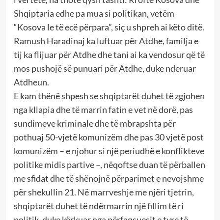
Shqiptaria edhe pa mua si politikan, vetëm
“Kosova le të ecë përpara”, siç u shpreh ai këto ditë.
Ramush Haradinaj ka luftuar për Atdhe, familja e
tij ka flijuar për Atdhe dhe tani ai ka vendosur që të
mos pushojë së punuari për Atdhe, duke nderuar
Atdheun.
E kam thënë shpesh se shqiptarët duhet të zgjohen
nga kllapia dhe të marrin fatin e vet në dorë, pas
sundimeve kriminale dhe të mbrapshta për
pothuaj 50-vjetë komunizëm dhe pas 30 vjetë post
komunizëm – e njohur si një periudhë e konflikteve
politike midis partive –, nëqoftse duan të përballen
me sfidat dhe të shënojnë përparimet e nevojshme
për shekullin 21. Në marrveshje me njëri tjetrin,
shqiptarët duhet të ndërmarrin një fillim të ri
politik, duke kërkuar nga përfaqsuesit e tyre të