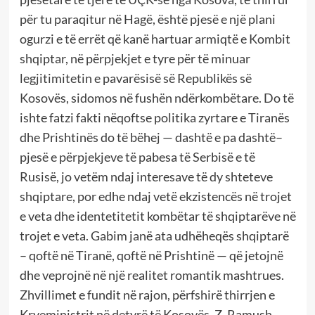
për tu paraqitur në Hagë, është pjesë e një plani
ogurzi e të errët që kanë hartuar armiqtë e Kombit
shqiptar, në përpjekjet e tyre për të minuar
legjitimitetin e pavarësisë së Republikës së
Kosovës, sidomos në fushën ndërkombëtare. Do të
ishte fatzi fakti nëqoftse politika zyrtare e Tiranës
dhe Prishtinës do të bëhej — dashtë e pa dashtë–
pjesë e përpjekjeve të pabesa të Serbisë e të
Rusisë, jo vetëm ndaj interesave të dy shteteve
shqiptare, por edhe ndaj vetë ekzistencës në trojet
e veta dhe identetitetit kombëtar të shqiptarëve në
trojet e veta. Gabim janë ata udhëheqës shqiptarë
– qoftë në Tiranë, qoftë në Prishtinë — që jetojnë
dhe veprojnë në një realitet romantik mashtrues.
Zhvillimet e fundit në rajon, përfshirë thirrjen e
Kryeministrit në detyrë të Kosovës, Z. Ramush