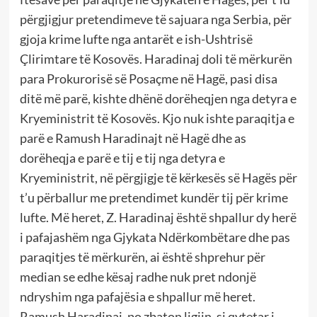
përgjigjur pretendimeve të sajuara nga Serbia, për
gjoja krime lufte nga antarët e ish-Ushtrisë
Çlirimtare të Kosovës. Haradinaj doli të mërkurën
para Prokurorisë së Posaçme në Hagë, pasi disa
ditë më parë, kishte dhënë dorëheqjen nga detyra e
Kryeministrit të Kosovës. Kjo nuk ishte paraqitja e
parë e Ramush Haradinajt në Hagë dhe as
dorëheqja e parë e tij e tij nga detyra e
Kryeministrit, në përgjigje të kërkesës së Hagës për
t’u përballur me pretendimet kundër tij për krime
lufte. Më heret, Z. Haradinaj është shpallur dy herë
i pafajashëm nga Gjykata Ndërkombëtare dhe pas
paraqitjes të mërkurën, ai është shprehur për
median se edhe kësaj radhe nuk pret ndonjë
ndryshim nga pafajësia e shpallur më heret.
Ramush Haradinaj, po zbaton ligjin, si qytetar i