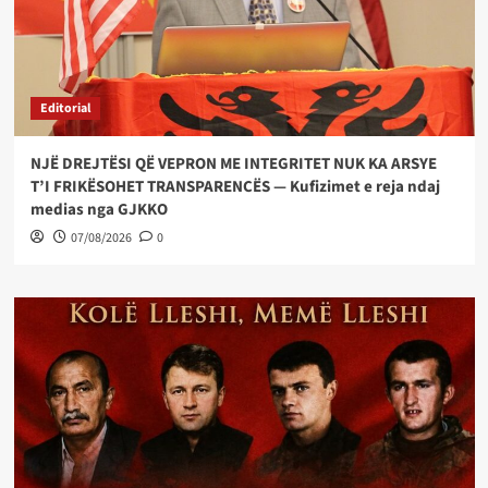
Editorial
NJË DREJTËSI QË VEPRON ME INTEGRITET NUK KA ARSYE
T’I FRIKËSOHET TRANSPARENCËS — Kufizimet e reja ndaj
medias nga GJKKO
07/08/2026
0