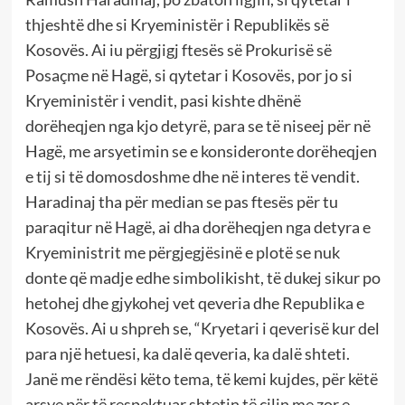
thjeshtë dhe si Kryeministër i Republikës së
Kosovës. Ai iu përgjigj ftesës së Prokurisë së
Posaçme në Hagë, si qytetar i Kosovës, por jo si
Kryeministër i vendit, pasi kishte dhënë
dorëheqjen nga kjo detyrë, para se të niseej për në
Hagë, me arsyetimin se e konsideronte dorëheqjen
e tij si të domosdoshme dhe në interes të vendit.
Haradinaj tha për median se pas ftesës për tu
paraqitur në Hagë, ai dha dorëheqjen nga detyra e
Kryeministrit me përgjegjësinë e plotë se nuk
donte që madje edhe simbolikisht, të dukej sikur po
hetohej dhe gjykohej vet qeveria dhe Republika e
Kosovës. Ai u shpreh se, “Kryetari i qeverisë kur del
para një hetuesi, ka dalë qeveria, ka dalë shteti.
Janë me rëndësi këto tema, të kemi kujdes, për këtë
arsye për të respektuar shtetin të cilin me zor e