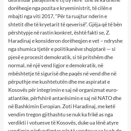
dorëheqje nga pozita e kryeministrit, të cilën e
mbajti nga viti 2017, “Për ta ruajtur nderin e
shtetit dhe të kryetarit të qeverisë”. Gjëja që të bën
përshtypje në rastin konkret, është fakti se, Z.
Haradinaj e konsideron dorëheqjen e vet – ndryshe
nga shumica tjetër e politikanëve shqiptarë — si
pjesë e procesit demokratik, si të pritshëm dhe
normal, në një vend ligjor e demokratik, në
mbështetje të sigurisë dhe paqës në vend dhe në
përputhje me kushtetutën dhe me aspiratat e
Kosovës për integrimin e saj në organizmat euro-
atlantike, përfshirë antarësimin e saj në NATO dhe
në Bashkimin Evropian. Zoti Haradinaj, me ketë
vendim tregon gjithashtu se nuk ka frikë as nga
verdikti i votuesve të Kosovës, duke ua lënë atyre
vendimin përfundimtar për të vendosur se kush do