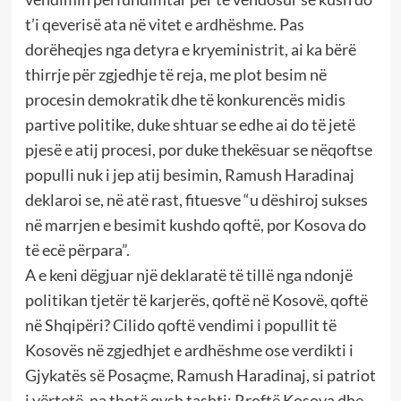
t’i qeverisë ata në vitet e ardhëshme. Pas
dorëheqjes nga detyra e kryeministrit, ai ka bërë
thirrje për zgjedhje të reja, me plot besim në
procesin demokratik dhe të konkurencës midis
partive politike, duke shtuar se edhe ai do të jetë
pjesë e atij procesi, por duke thekësuar se nëqoftse
populli nuk i jep atij besimin, Ramush Haradinaj
deklaroi se, në atë rast, fituesve “u dëshiroj sukses
në marrjen e besimit kushdo qoftë, por Kosova do
të ecë përpara”.
A e keni dëgjuar një deklaratë të tillë nga ndonjë
politikan tjetër të karjerës, qoftë në Kosovë, qoftë
në Shqipëri? Cilido qoftë vendimi i popullit të
Kosovës në zgjedhjet e ardhëshme ose verdikti i
Gjykatës së Posaçme, Ramush Haradinaj, si patriot
i vërtetë, na thotë qysh tashti: Rroftë Kosova dhe