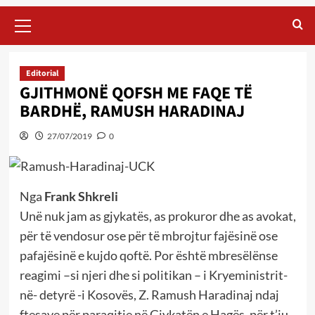
Primary
Menu
Editorial
GJITHMONË QOFSH ME FAQE TË
BARDHË, RAMUSH HARADINAJ
27/07/2019
0
Nga
Frank Shkreli
Unë nuk jam as gjykatës, as prokuror dhe as avokat,
për të vendosur ose për të mbrojtur fajësinë ose
pafajësinë e kujdo qoftë. Por është mbresëlënse
reagimi –si njeri dhe si politikan – i Kryeministrit-
në- detyrë -i Kosovës, Z. Ramush Haradinaj ndaj
ftesave për paraqitje në Gjykatën e Hagës, për t’iu