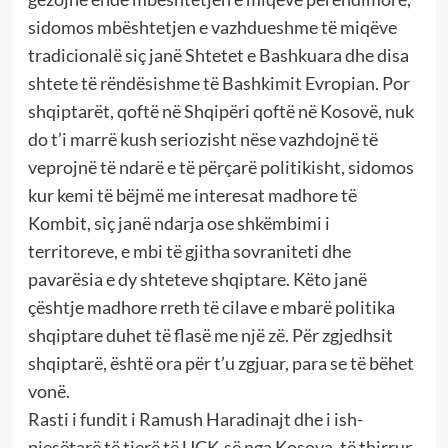
sidomos mbështetjen e vazhdueshme të miqëve
tradicionalë siç janë Shtetet e Bashkuara dhe disa
shtete të rëndësishme të Bashkimit Evropian. Por
shqiptarët, qoftë në Shqipëri qoftë në Kosovë, nuk
do t’i marrë kush seriozisht nëse vazhdojnë të
veprojnë të ndarë e të përçarë politikisht, sidomos
kur kemi të bëjmë me interesat madhore të
Kombit, siç janë ndarja ose shkëmbimi i
territoreve, e mbi të gjitha sovraniteti dhe
pavarësia e dy shteteve shqiptare. Këto janë
çështje madhore rreth të cilave e mbarë politika
shqiptare duhet të flasë me një zë. Për zgjedhsit
shqiptarë, është ora për t’u zgjuar, para se të bëhet
vonë.
Rasti i fundit i Ramush Haradinajt dhe i ish-
pjesëtarë të tjerë të UÇK-së nga Kosova, të thirrur