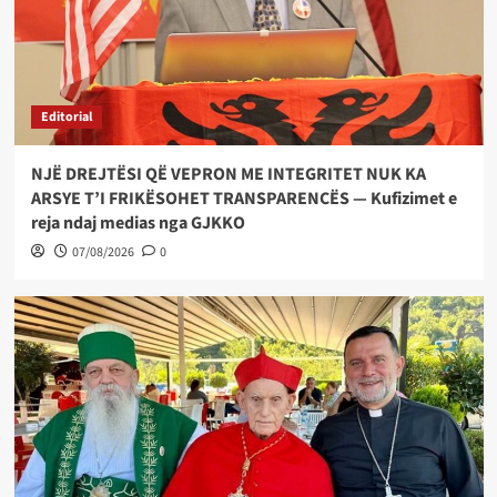
Editorial
NJË DREJTËSI QË VEPRON ME INTEGRITET NUK KA
ARSYE T’I FRIKËSOHET TRANSPARENCËS — Kufizimet e
reja ndaj medias nga GJKKO
07/08/2026
0