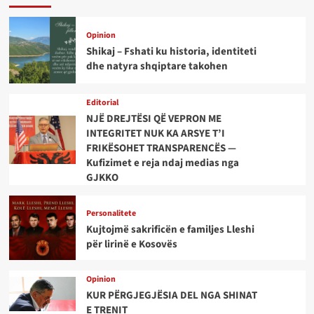
Opinion
Shikaj – Fshati ku historia, identiteti
dhe natyra shqiptare takohen
Editorial
NJË DREJTËSI QË VEPRON ME
INTEGRITET NUK KA ARSYE T’I
FRIKËSOHET TRANSPARENCËS —
Kufizimet e reja ndaj medias nga
GJKKO
Personalitete
Kujtojmë sakrificën e familjes Lleshi
për lirinë e Kosovës
Opinion
KUR PËRGJEGJËSIA DEL NGA SHINAT
E TRENIT