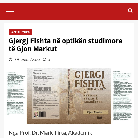
Primary
Menu
Art Kulture
Gjergj Fishta në optikën studimore
të Gjon Markut
08/05/2026
0
Nga
Prof. Dr. Mark Tirta
, Akademik