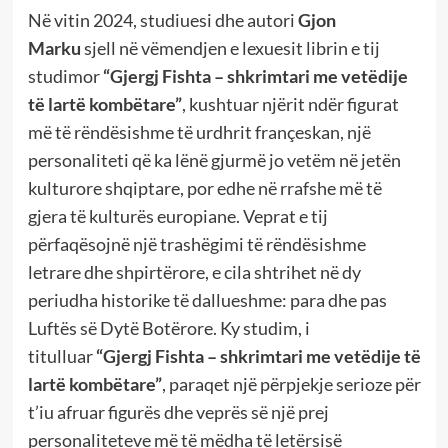
Në vitin 2024, studiuesi dhe autori
Gjon
Marku
sjell në vëmendjen e lexuesit librin e tij
studimor
“Gjergj Fishta – shkrimtari me vetëdije
të lartë kombëtare”
, kushtuar njërit ndër figurat
më të rëndësishme të urdhrit françeskan, një
personaliteti që ka lënë gjurmë jo vetëm në jetën
kulturore shqiptare, por edhe në rrafshe më të
gjera të kulturës europiane. Veprat e tij
përfaqësojnë një trashëgimi të rëndësishme
letrare dhe shpirtërore, e cila shtrihet në dy
periudha historike të dallueshme: para dhe pas
Luftës së Dytë Botërore. Ky studim, i
titulluar
“Gjergj Fishta – shkrimtari me vetëdije të
lartë kombëtare”
, paraqet një përpjekje serioze për
t’iu afruar figurës dhe veprës së një prej
personaliteteve më të mëdha të letërsisë