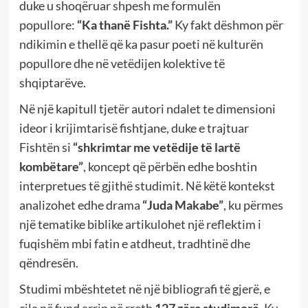
duke u shoqëruar shpesh me formulën
popullore:
“Ka thanë Fishta.”
Ky fakt dëshmon për
ndikimin e thellë që ka pasur poeti në kulturën
popullore dhe në vetëdijen kolektive të
shqiptarëve.
Në një kapitull tjetër autori ndalet te dimensioni
ideor i krijimtarisë fishtjane, duke e trajtuar
Fishtën si
“shkrimtar me vetëdije të lartë
kombëtare”
, koncept që përbën edhe boshtin
interpretues të gjithë studimit. Në këtë kontekst
analizohet edhe drama
“Juda Makabe”
, ku përmes
një tematike biblike artikulohet një reflektim i
fuqishëm mbi fatin e atdheut, tradhtinë dhe
qëndresën.
Studimi mbështetet në një bibliografi të gjerë, e
cila në fund arrin në rreth
127 zëra studimorë
. Ky