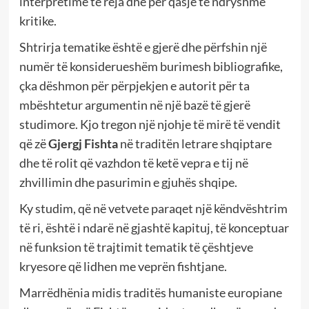
interpretime të reja dhe për qasje të ndryshme
kritike.
Shtrirja tematike është e gjerë dhe përfshin një
numër të konsiderueshëm burimesh bibliografike,
çka dëshmon për përpjekjen e autorit për ta
mbështetur argumentin në një bazë të gjerë
studimore. Kjo tregon një njohje të mirë të vendit
që zë
Gjergj Fishta
në traditën letrare shqiptare
dhe të rolit që vazhdon të ketë vepra e tij në
zhvillimin dhe pasurimin e gjuhës shqipe.
Ky studim, që në vetvete paraqet një këndvështrim
të ri, është i ndarë në gjashtë kapituj, të konceptuar
në funksion të trajtimit tematik të çështjeve
kryesore që lidhen me veprën fishtjane.
Marrëdhënia midis traditës humaniste europiane