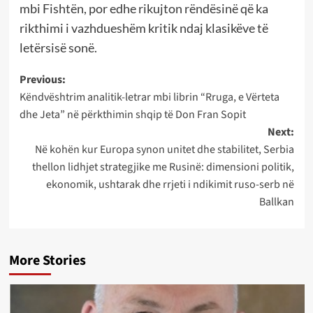
mbi Fishtën, por edhe rikujton rëndësinë që ka
rikthimi i vazhdueshëm kritik ndaj klasikëve të
letërsisë sonë.
Post
Previous:
Këndvështrim analitik-letrar mbi librin “Rruga, e Vërteta
navigation
dhe Jeta” në përkthimin shqip të Don Fran Sopit
Next:
Në kohën kur Europa synon unitet dhe stabilitet, Serbia
thellon lidhjet strategjike me Rusinë: dimensioni politik,
ekonomik, ushtarak dhe rrjeti i ndikimit ruso-serb në
Ballkan
More Stories