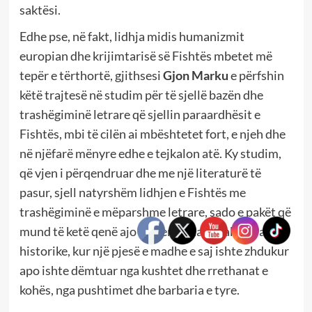
saktësi.
Edhe pse, në fakt, lidhja midis humanizmit
europian dhe krijimtarisë së Fishtës mbetet më
tepër e tërthortë, gjithsesi
Gjon Marku
e përfshin
këtë trajtesë në studim për të sjellë bazën dhe
trashëgiminë letrare që sjellin paraardhësit e
Fishtës, mbi të cilën ai mbështetet fort, e njeh dhe
në njëfarë mënyre edhe e tejkalon atë. Ky studim,
që vjen i përqendruar dhe me një literaturë të
pasur, sjell natyrshëm lidhjen e Fishtës me
trashëgiminë e mëparshme letrare, sado e pakët që
mund të ketë qenë ajo në periudha të caktuara
historike, kur një pjesë e madhe e saj ishte zhdukur
apo ishte dëmtuar nga kushtet dhe rrethanat e
kohës, nga pushtimet dhe barbaria e tyre.