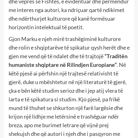
dhe veprës së Fishtës, e evidentuar dhe përmendur
me interes nga autori, ka ndriçuar qartë ndikimet
dhe ndërthurjet kulturore që kanë formësuar
horizontin intelektual të poetit.
Gjon Marku e njeh mirë trashëgiminë kulturore
dhe rolin e shqiptarëve të spikatur qysh herët dhe e
gjen me vend që të ndalet dhe të trajtojë
“Traditën
humaniste shqiptare në Rilindjen Europiane”
. Në
këtë pjesë ai përfshin një trajtesë relativisht të
gjerë, duke u mbështetur në një literaturë të gjerë,
çka e bën këtë studim serioz dhe i jep atij vlera të
larta e të spikatura si studim. Kjo pjesë, pa frikë
mund të thuhet se shkurton një farë largësie dhe
krijon një lidhje me letërsinë e trashëguar ndër
breza, apo me burimet letrare që vijnë prej
shekujsh dhe që autori i njeh dhe i pasqyron me