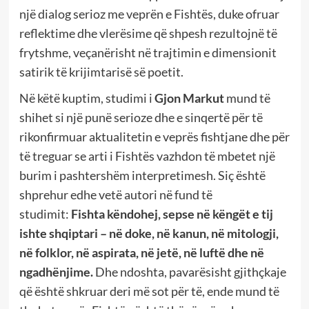
një dialog serioz me veprën e Fishtës, duke ofruar
reflektime dhe vlerësime që shpesh rezultojnë të
frytshme, veçanërisht në trajtimin e dimensionit
satirik të krijimtarisë së poetit.
Në këtë kuptim, studimi i
Gjon Markut
mund të
shihet si një punë serioze dhe e sinqertë për të
rikonfirmuar aktualitetin e veprës fishtjane dhe për
të treguar se arti i Fishtës vazhdon të mbetet një
burim i pashtershëm interpretimesh. Siç është
shprehur edhe vetë autori në fund të
studimit:
Fishta këndohej, sepse në këngët e tij
ishte shqiptari – në doke, në kanun, në mitologji,
në folklor, në aspirata, në jetë, në luftë dhe në
ngadhënjime.
Dhe ndoshta, pavarësisht gjithçkaje
që është shkruar deri më sot për të, ende mund të