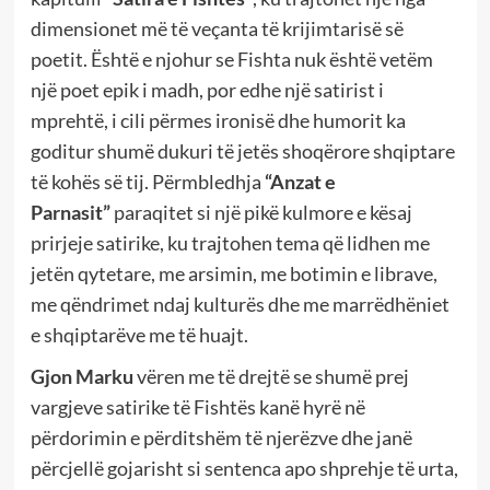
dimensionet më të veçanta të krijimtarisë së
poetit. Është e njohur se Fishta nuk është vetëm
një poet epik i madh, por edhe një satirist i
mprehtë, i cili përmes ironisë dhe humorit ka
goditur shumë dukuri të jetës shoqërore shqiptare
të kohës së tij. Përmbledhja
“Anzat e
Parnasit”
paraqitet si një pikë kulmore e kësaj
prirjeje satirike, ku trajtohen tema që lidhen me
jetën qytetare, me arsimin, me botimin e librave,
me qëndrimet ndaj kulturës dhe me marrëdhëniet
e shqiptarëve me të huajt.
Gjon Marku
vëren me të drejtë se shumë prej
vargjeve satirike të Fishtës kanë hyrë në
përdorimin e përditshëm të njerëzve dhe janë
përcjellë gojarisht si sentenca apo shprehje të urta,