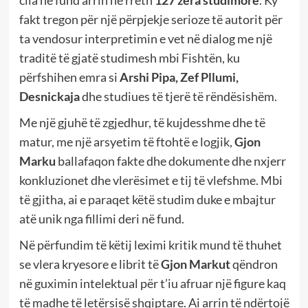
fakt tregon për një përpjekje serioze të autorit për
ta vendosur interpretimin e vet në dialog me një
traditë të gjatë studimesh mbi Fishtën, ku
përfshihen emra si
Arshi Pipa, Zef Pllumi,
Desnickaja
dhe studiues të tjerë të rëndësishëm.
Me një gjuhë të zgjedhur, të kujdesshme dhe të
matur, me një arsyetim të ftohtë e logjik,
Gjon
Marku
ballafaqon fakte dhe dokumente dhe nxjerr
konkluzionet dhe vlerësimet e tij të vlefshme. Mbi
të gjitha, ai e paraqet këtë studim duke e mbajtur
atë unik nga fillimi deri në fund.
Në përfundim të këtij leximi kritik mund të thuhet
se vlera kryesore e librit të
Gjon Markut
qëndron
në guximin intelektual për t’iu afruar një figure kaq
të madhe të letërsisë shqiptare. Ai arrin të ndërtojë