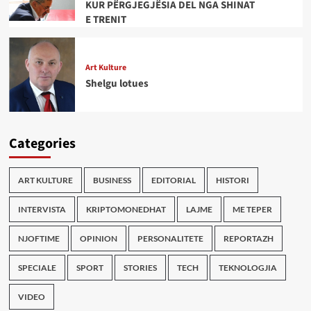
KUR PËRGJEGJËSIA DEL NGA SHINAT
E TRENIT
Art Kulture
Shelgu lotues
Categories
ART KULTURE
BUSINESS
EDITORIAL
HISTORI
INTERVISTA
KRIPTOMONEDHAT
LAJME
ME TEPER
NJOFTIME
OPINION
PERSONALITETE
REPORTAZH
SPECIALE
SPORT
STORIES
TECH
TEKNOLOGJIA
VIDEO