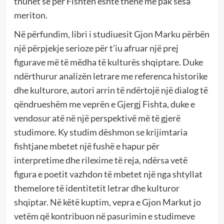
thuhet se për Fishtën është thënë më pak sesa
meriton.
Në përfundim, libri i studiuesit Gjon Marku përbën
një përpjekje serioze për t’iu afruar një prej
figurave më të mëdha të kulturës shqiptare. Duke
ndërthurur analizën letrare me referenca historike
dhe kulturore, autori arrin të ndërtojë një dialog të
qëndrueshëm me veprën e Gjergj Fishta, duke e
vendosur atë në një perspektivë më të gjerë
studimore. Ky studim dëshmon se krijimtaria
fishtjane mbetet një fushë e hapur për
interpretime dhe rilexime të reja, ndërsa vetë
figura e poetit vazhdon të mbetet një nga shtyllat
themelore të identitetit letrar dhe kulturor
shqiptar. Në këtë kuptim, vepra e Gjon Markut jo
vetëm që kontribuon në pasurimin e studimeve