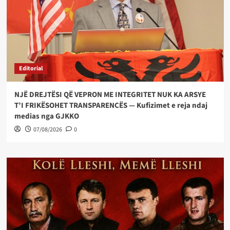
Editorial
NJË DREJTËSI QË VEPRON ME INTEGRITET NUK KA ARSYE
T’I FRIKËSOHET TRANSPARENCËS — Kufizimet e reja ndaj
medias nga GJKKO
07/08/2026
0