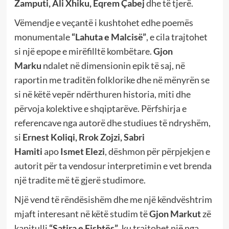
Zamputi, Ali Xhiku, Eqrem Çabej
dhe të tjerë.
Vëmendje e veçantë i kushtohet edhe poemës
monumentale
“Lahuta e Malcisë”
, e cila trajtohet
si një epope e mirëfilltë kombëtare.
Gjon
Marku
ndalet në dimensionin epik të saj, në
raportin me traditën folklorike dhe në mënyrën se
si në këtë vepër ndërthuren historia, miti dhe
përvoja kolektive e shqiptarëve. Përfshirja e
referencave nga autorë dhe studiues të ndryshëm,
si
Ernest Koliqi, Rrok Zojzi, Sabri
Hamiti
apo
Ismet Elezi
, dëshmon për përpjekjen e
autorit për ta vendosur interpretimin e vet brenda
një tradite më të gjerë studimore.
Një vend të rëndësishëm dhe me një këndvështrim
mjaft interesant në këtë studim të
Gjon Markut
zë
kapitulli
“Satira e Fishtës”
, ku trajtohet një nga