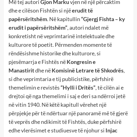
Më tej autori
Gjon Marku
vjen në një përcaktim
dhe e cilëson Fishtën si një
erudit të
papërsëritshëm
. Në kapitullin
“Gjergj Fishta – ky
erudit i papërsëritshëm”
, autori ndalet më
konkretisht në veprimtarinë intelektuale dhe
kulturore të poetit. Përmenden momente të
rëndësishme historike dhe kulturore, si
pjesëmarrja e Fishtës në
Kongresin e
Manastirit
dhe në
Komisinë Letrare të Shkodrës
,
si dhe veprimtaria e tij publicistike, përfshirë
themelimin e revistës
“Hylli i Dritës”
, të cilën ai e
drejtoi që nga themelimi i saj e deri sa ndërroi jetë
në vitin 1940. Në këtë kapitull vërehet një
përpjekje për të ndërtuar një panoramë më të gjerë
të veprës dhe ndikimit të Fishtës, duke përfshirë
edhe vlerësimet e studiuesve të njohur si
Injac