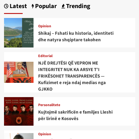
Latest
Popular
Trending
Opinion
Shikaj – Fshati ku historia, identiteti
dhe natyra shqiptare takohen
Editorial
NJË DREJTËSI QË VEPRON ME
INTEGRITET NUK KA ARSYE T’I
FRIKËSOHET TRANSPARENCËS —
Kufizimet e reja ndaj medias nga
GJKKO
Personalitete
Kujtojmë sakrificën e familjes Lleshi
për lirinë e Kosovës
Opinion