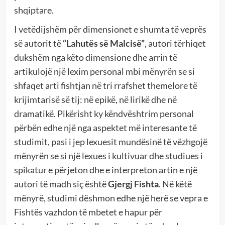
shqiptare.
I vetëdijshëm për dimensionet e shumta të veprës
së autorit të
“Lahutës së Malcisë”
, autori tërhiqet
dukshëm nga këto dimensione dhe arrin të
artikulojë një lexim personal mbi mënyrën se si
shfaqet arti fishtjan në tri rrafshet themelore të
krijimtarisë së tij: në epikë, në lirikë dhe në
dramatikë. Pikërisht ky këndvështrim personal
përbën edhe një nga aspektet më interesante të
studimit, pasi i jep lexuesit mundësinë të vëzhgojë
mënyrën se si një lexues i kultivuar dhe studiues i
spikatur e përjeton dhe e interpreton artin e një
autori të madh siç është
Gjergj Fishta
. Në këtë
mënyrë, studimi dëshmon edhe një herë se vepra e
Fishtës vazhdon të mbetet e hapur për