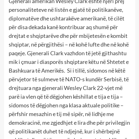
Gjenerali amerikan Wesley Clark është njëri prej
personaliteteve në listën e gjatë të politikanëve,
diplomatëve dhe ushtarakëve amerikanë, të cilët
për disa dekada kanë kontribuar aq shumë për
drejtat e shqiptarëve dhe për mbijetesën e kombit
shqiptar, në përgjithësi – në kohë lufte dhe në kohë
paqeje. Gjenerali Clark vazhdon të jetë gjithashtu
mik i çmuar i diasporës shqiptare këtu në Shtetet e
Bashkuara të Amerikës. Si i tillë, sidomos në këtë
përvjetor të sulmeve të NATO-s kundër Serbisë, të
drejtuara nga gjenerali Wesley Clark 22-vjet më
parë ia vlen që të dëgjohen këshillat e tija e tija –
sidomos të dëgjohen nga klasa aktuale politike –
përfshir mesazhin e tij më sipër, në lidhje me
demokracinë, me zgjedhjet e lira dhe për privilegjin
që politikanët duhet të ndjejnë, kur i shërbejnë