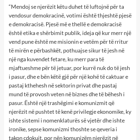
“Mendoj se njerëzit këtu duhet të luftojnë për ta
vendosur demokracinë, votimi është thjeshtë pjesë
e demokracisë. Pjesë më e thellë e demokracisë
është etika e shërbimit publik, ideja që kur merr një
vend pune është me misionin e vetëm për të rritur
të mirën e përbashkët, pothuajse sikur të jesh në
një nga kuvendet fetare, ku merr para të
mjaftueshme për të jetuar, por kurrë nuk do të jesh
i pasur, dhe e bën këtë gjë për një kohë të caktuar e
pastaj kthehesh në sektorin privat dhe pastaj
mund të provosh veten në biznes dhe të bëhesh i
pasur. Është një trashëgimi e komunizmit që
njerëzit në pushtet të kenë privilegje ekonomike, ky
ishte sistemi i nomenklaturës së vjetër dhe ishte
ironike, sepse komunizmi thoshte se qeveria i
takon çdokujt, por nën komunizëm njerëzit në