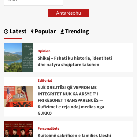
Antarësohu
Latest
Popular
Trending
Opinion
Shikaj – Fshati ku historia, identiteti
dhe natyra shqiptare takohen
Editorial
NJË DREJTËSI QË VEPRON ME
INTEGRITET NUK KA ARSYE T’I
FRIKËSOHET TRANSPARENCËS —
Kufizimet e reja ndaj medias nga
GJKKO
Personalitete
Kujtojmë sakrificën e familjes Lleshi