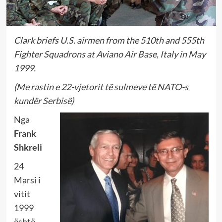
Clark briefs U.S. airmen from the 510th and 555th
Fighter Squadrons at Aviano Air Base, Italy in May
1999.
(Me rastin e 22-vjetorit të sulmeve të NATO-s
kundër Serbisë)
Nga
Frank
Shkreli
24
Marsi i
vitit
1999
është