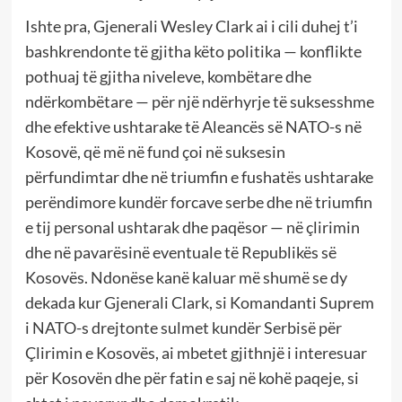
Ishte pra, Gjenerali Wesley Clark ai i cili duhej t’i
bashkrendonte të gjitha këto politika — konflikte
pothuaj të gjitha niveleve, kombëtare dhe
ndërkombëtare — për një ndërhyrje të suksesshme
dhe efektive ushtarake të Aleancës së NATO-s në
Kosovë, që më në fund çoi në suksesin
përfundimtar dhe në triumfin e fushatës ushtarake
perëndimore kundër forcave serbe dhe në triumfin
e tij personal ushtarak dhe paqësor — në çlirimin
dhe në pavarësinë eventuale të Republikës së
Kosovës. Ndonëse kanë kaluar më shumë se dy
dekada kur Gjenerali Clark, si Komandanti Suprem
i NATO-s drejtonte sulmet kundër Serbisë për
Çlirimin e Kosovës, ai mbetet gjithnjë i interesuar
për Kosovën dhe për fatin e saj në kohë paqeje, si