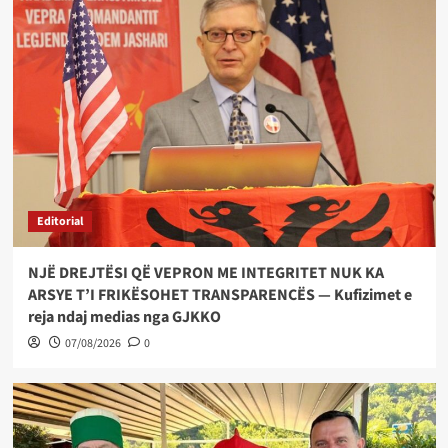
Editorial
NJË DREJTËSI QË VEPRON ME INTEGRITET NUK KA
ARSYE T’I FRIKËSOHET TRANSPARENCËS — Kufizimet e
reja ndaj medias nga GJKKO
07/08/2026
0