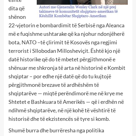
dita që
shënon
22-vjetorin e bombardimit të Serbisë nga Aleanca
më e fuqishme ushtarake që ka njohur ndonjëherë
bota, NATO –të çlirimit të Kosovës nga regjimi
terrorist i Sllobodan Millosheviçit. Është kjo një
datë historike që do të mbetet përgjithmonë e
shënuar me shkronja të arta në historinë e Kombit
shqiptar – por edhe një datë që do tu kujtojë
përgjithmonë brezave të ardhëshëm të
shqiptarëve — miqtë perëndimorë me në krye me
Shtetet e Bashkuara të Amerikës — që i erdhën në
ndihmë shqiptarëve, në një kohë të vështirë të
historisë dhe të ekzistencës së tyre si komb.
Shumë burra dhe burrëresha nga politika