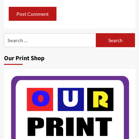
Search
for:
Our Print Shop