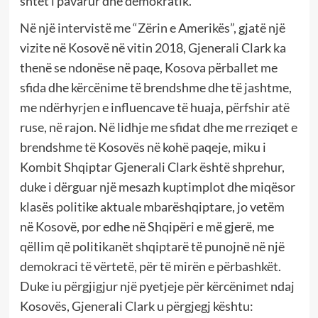
shtet i pavarur dhe demokratik.
Në një intervistë me “Zërin e Amerikës”, gjatë një
vizite në Kosovë në vitin 2018, Gjenerali Clark ka
thenë se ndonëse në paqe, Kosova përballet me
sfida dhe kërcënime të brendshme dhe të jashtme,
me ndërhyrjen e influencave të huaja, përfshir atë
ruse, në rajon. Në lidhje me sfidat dhe me rreziqet e
brendshme të Kosovës në kohë paqeje, miku i
Kombit Shqiptar Gjenerali Clark është shprehur,
duke i dërguar një mesazh kuptimplot dhe miqësor
klasës politike aktuale mbarëshqiptare, jo vetëm
në Kosovë, por edhe në Shqipëri e më gjerë, me
qëllim që politikanët shqiptarë të punojnë në një
demokraci të vërtetë, për të mirën e përbashkët.
Duke iu përgjigjur një pyetjeje për kërcënimet ndaj
Kosovës, Gjenerali Clark u përgjegj kështu: