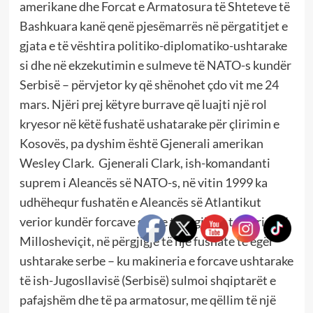
amerikane dhe Forcat e Armatosura të Shteteve të
Bashkuara kanë qenë pjesëmarrës në përgatitjet e
gjata e të vështira politiko-diplomatiko-ushtarake
si dhe në ekzekutimin e sulmeve të NATO-s kundër
Serbisë – përvjetor ky që shënohet çdo vit me 24
mars. Njëri prej këtyre burrave që luajti një rol
kryesor në këtë fushatë ushatarake për çlirimin e
Kosovës, pa dyshim është Gjenerali amerikan
Wesley Clark. Gjenerali Clark, ish-komandanti
suprem i Aleancës së NATO-s, në vitin 1999 ka
udhëhequr fushatën e Aleancës së Atlantikut
verior kundër forcave serbe të regjimit terrorist të
Millosheviçit, në përgjigje të një fushate të egër
ushtarake serbe – ku makineria e forcave ushtarake
të ish-Jugosllavisë (Serbisë) sulmoi shqiptarët e
pafajshëm dhe të pa armatosur, me qëllim të një