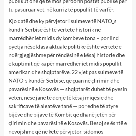
publikut dhe që të mos përdorin postet publike për
tu pasuruar vet, në kurriz të popullit të varfër.
Kjo datë dhe ky përvjetor i sulmeve të NATO_s
kundlr Serbisë është vërtetë historik në
marrëdhëniet midis dy kombeve tona – por lind
pyetja nëse klasa aktuale politike është vërtetë e
ndërgjegjëshme për rëndësinë e kësaj historie dhe
e kuptimit që ka për marrëdhëniet midis popullit
amerikan dhe shqiptarëve. 22 vjet pas sulmeve të
NATO-s kundër Serbisë, që çuan në çlirimin dhe
pavarësinë e Kosovës — shqiptarët duhet të pyesin
veten, nëse janë të denjë të kësaj miqësie dhe
sakrificave të aleatëve tanë — por edhe të atyre
bijëve dhe bijave të Kombit që dhanë jetën për
çlirimin dhe pavarësinë e Kosovës. Besoj se është e
nevojshme që në këtë përvjetor, sidomos