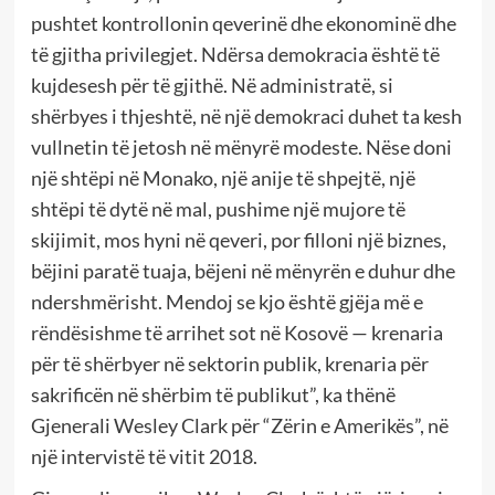
pushtet kontrollonin qeverinë dhe ekonominë dhe
të gjitha privilegjet. Ndërsa demokracia është të
kujdesesh për të gjithë. Në administratë, si
shërbyes i thjeshtë, në një demokraci duhet ta kesh
vullnetin të jetosh në mënyrë modeste. Nëse doni
një shtëpi në Monako, një anije të shpejtë, një
shtëpi të dytë në mal, pushime një mujore të
skijimit, mos hyni në qeveri, por filloni një biznes,
bëjini paratë tuaja, bëjeni në mënyrën e duhur dhe
ndershmërisht. Mendoj se kjo është gjëja më e
rëndësishme të arrihet sot në Kosovë — krenaria
për të shërbyer në sektorin publik, krenaria për
sakrificën në shërbim të publikut”, ka thënë
Gjenerali Wesley Clark për “Zërin e Amerikës”, në
një intervistë të vitit 2018.