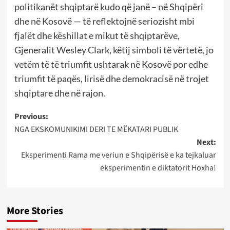
politikanët shqiptarë kudo që janë – në Shqipëri
dhe në Kosovë — të reflektojnë seriozisht mbi
fjalët dhe këshillat e mikut të shqiptarëve,
Gjeneralit Wesley Clark, këtij simboli të vërtetë, jo
vetëm të të triumfit ushtarak në Kosovë por edhe
triumfit të paqës, lirisë dhe demokracisë në trojet
shqiptare dhe në rajon.
Post
Previous:
NGA EKSKOMUNIKIMI DERI TE MËKATARI PUBLIK
navigation
Next:
Eksperimenti Rama me veriun e Shqipërisë e ka tejkaluar
eksperimentin e diktatorit Hoxha!
More Stories