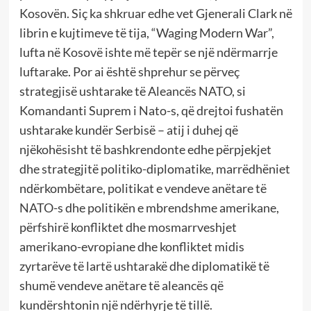
Kosovën. Siç ka shkruar edhe vet Gjenerali Clark në
librin e kujtimeve të tija, “Waging Modern War”,
lufta në Kosovë ishte më tepër se një ndërmarrje
luftarake. Por ai është shprehur se përveç
strategjisë ushtarake të Aleancës NATO, si
Komandanti Suprem i Nato-s, që drejtoi fushatën
ushtarake kundër Serbisë – atij i duhej që
njëkohësisht të bashkrendonte edhe përpjekjet
dhe strategjitë politiko-diplomatike, marrëdhëniet
ndërkombëtare, politikat e vendeve anëtare të
NATO-s dhe politikën e mbrendshme amerikane,
përfshirë konfliktet dhe mosmarrveshjet
amerikano-evropiane dhe konfliktet midis
zyrtarëve të lartë ushtarakë dhe diplomatikë të
shumë vendeve anëtare të aleancës që
kundërshtonin një ndërhyrje të tillë.