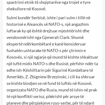
spastrimi etnik të shqiptarëve nga trojet e tyre
shekullore në Kosovë.
Sulmi kundër Serbisë, ishte i pari sulm i tillë në
historinë e Aleancës së NATO-s, një angazhim
luftarak ky që është drejtuar mjeshtërisht dhe
vendosmërisht nga Gjenerali Clark. Shumë
ekspertë ndërkombëtarë e kanë konsideruar
fushatën ushtarake të NATO-s për çlirimin e
Kosovës, si një ngjarje që mund të kishte shkaktuar
një luftë midis NATO-s dhe Rusisë, përfshir ndër ta
edhe ish-Këshilltarin për Sigurinë Kombëtare të
Amerikës, Z. Zbigniew Brzezinski, i cili ka shkruar
se kishte bindjen se në fund të luftës në Kosovë,
organizata NATO dhe Rusia, mund të ishin në prak
të një konflikti serioz, pikërisht për arsye të
planeve dhe përpjekjeve ruso-serbe, për të ndarë