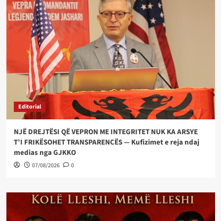
Editorial
NJË DREJTËSI QË VEPRON ME INTEGRITET NUK KA ARSYE
T’I FRIKËSOHET TRANSPARENCËS — Kufizimet e reja ndaj
medias nga GJKKO
07/08/2026
0