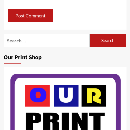
Search
for:
Our Print Shop