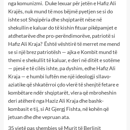
nga komunizmi. Duke lexuar për jetën e Hafiz Ali
Krajës, nuk mund të mos bëjmë pyetjen se si do
ishte sot Shqipëria dhe shqiptarët nëse në
shekullin e kaluar do të kishin fituar pikëpamjet e
atdhetarëve dhe pro-perëndimorëve, patriotë si
Hafiz Ali Kraja? Është vështirë të merret me mend
se si një brez patriotësh — ajka e Kombit mund të
themi e shekullit të kaluar, e deri në ditët e sotëme
— pjesë e të cilës ishte, pa dyshim, edhe Hafiz Ali
Kraja — e humbi luftën me një ideologji sllavo-
aziatike që shkatërroi çdo vlerë të shenjtë fetare e
kombëtare ndër shqiptarët, vlera që mbroheshin
deri atëherë nga Haziz Ali Kraja dhe bashk-
kombasit e tij, si At Gjergj Fishta, në kohën që
jetuan dhe dhe vepruan ata.
35 vjetë pas shembjes së Murit të Berlinit