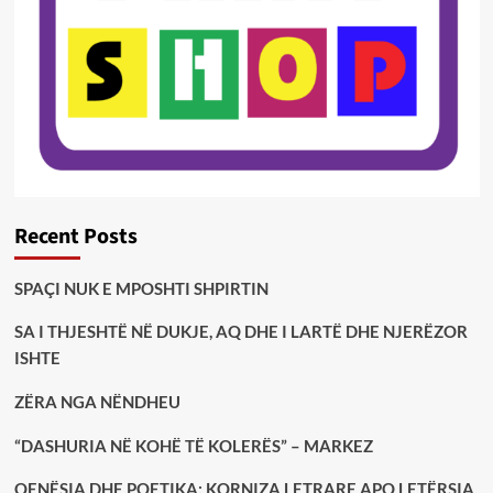
Recent Posts
SPAÇI NUK E MPOSHTI SHPIRTIN
SA I THJESHTË NË DUKJE, AQ DHE I LARTË DHE NJERËZOR
ISHTE
ZËRA NGA NËNDHEU
“DASHURIA NË KOHË TË KOLERËS” – MARKEZ
QENËSIA DHE POETIKA: KORNIZA LETRARE APO LETËRSIA