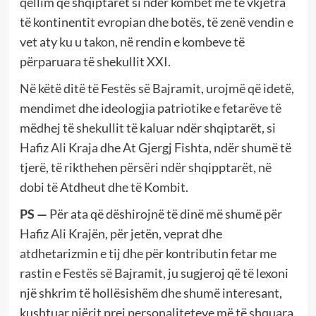
qëllim që shqiptarët si ndër kombet më të vkjetra
të kontinentit evropian dhe botës, të zenë vendin e
vet aty ku u takon, në rendin e kombeve të
përparuara të shekullit XXI.
Në këtë ditë të Festës së Bajramit, urojmë që idetë,
mendimet dhe ideologjia patriotike e fetarëve të
mëdhej të shekullit të kaluar ndër shqiptarët, si
Hafiz Ali Kraja dhe At Gjergj Fishta, ndër shumë të
tjerë, të rikthehen përsëri ndër shqipptarët, në
dobi të Atdheut dhe të Kombit.
PS —
Për ata që dëshirojnë të dinë më shumë për
Hafiz Ali Krajën, për jetën, veprat dhe
atdhetarizmin e tij dhe për kontributin fetar me
rastin e Festës së Bajramit, ju sugjeroj që të lexoni
një shkrim të hollësishëm dhe shumë interesant,
kushtuar njërit prej personaliteteve më të shquara