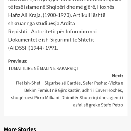
të fesë islame në Shqipëri dhe më gjërë, Hoxhës
Hafiz Ali Kraja, (1900-1973). Artikulli është
shkruar nga studiuesja Ardita
Repishti
Autoritetit për Informim mbi
Dokumentet e ish-Sigurimit të Shtetit
(AIDSSH)1944÷1991
.
Post
Previous:
TUMAT ILIRE NË MALIN E KAKARRIQIT
navigation
Next:
Flet ish-Shefi i Sigurisë së Gardës, Sefer Pasha: -Vizita e
Bekim Femiut në Gjirokastër, udhri i Enver Hoxhës,
shoqëruesi Pirro Milkani, Dhimitër Shuteriqi dhe agjenti i
asfalisë greke Stefo Petro
More Stories