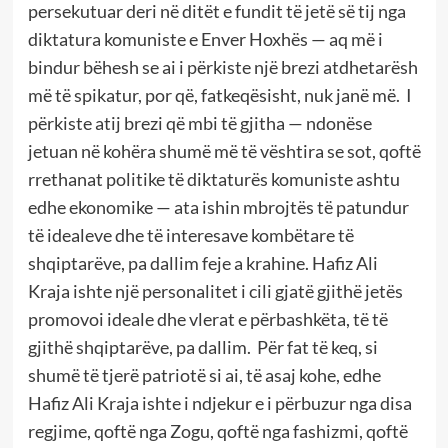
persekutuar deri në ditët e fundit të jetë së tij nga
diktatura komuniste e Enver Hoxhës — aq më i
bindur bëhesh se ai i përkiste një brezi atdhetarësh
më të spikatur, por që, fatkeqësisht, nuk janë më. I
përkiste atij brezi që mbi të gjitha — ndonëse
jetuan në kohëra shumë më të vështira se sot, qoftë
rrethanat politike të diktaturës komuniste ashtu
edhe ekonomike — ata ishin mbrojtës të patundur
të idealeve dhe të interesave kombëtare të
shqiptarëve, pa dallim feje a krahine. Hafiz Ali
Kraja ishte një personalitet i cili gjatë gjithë jetës
promovoi ideale dhe vlerat e përbashkëta, të të
gjithë shqiptarëve, pa dallim. Për fat të keq, si
shumë të tjerë patriotë si ai, të asaj kohe, edhe
Hafiz Ali Kraja ishte i ndjekur e i përbuzur nga disa
regjime, qoftë nga Zogu, qoftë nga fashizmi, qoftë