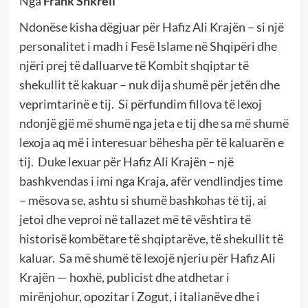
Nga
Frank Shkreli
Ndonëse kisha dëgjuar për Hafiz Ali Krajën – si një
personalitet i madh i Fesë Islame në Shqipëri dhe
njëri prej të dalluarve të Kombit shqiptar të
shekullit të kakuar – nuk dija shumë për jetën dhe
veprimtarinë e tij. Si përfundim fillova të lexoj
ndonjë gjë më shumë nga jeta e tij dhe sa më shumë
lexoja aq më i interesuar bëhesha për të kaluarën e
tij. Duke lexuar për Hafiz Ali Krajën – një
bashkvendas i imi nga Kraja, afër vendlindjes time
– mësova se, ashtu si shumë bashkohas të tij, ai
jetoi dhe veproi në tallazet më të vështira të
historisë kombëtare të shqiptarëve, të shekullit të
kaluar. Sa më shumë të lexojë njeriu për Hafiz Ali
Krajën — hoxhë, publicist dhe atdhetar i
mirënjohur, opozitar i Zogut, i italianëve dhe i