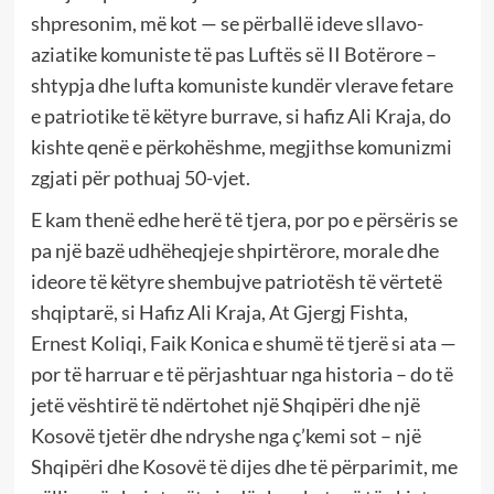
shpresonim, më kot — se përballë ideve sllavo-
aziatike komuniste të pas Luftës së II Botërore –
shtypja dhe lufta komuniste kundër vlerave fetare
e patriotike të këtyre burrave, si hafiz Ali Kraja, do
kishte qenë e përkohëshme, megjithse komunizmi
zgjati për pothuaj 50-vjet.
E kam thenë edhe herë të tjera, por po e përsëris se
pa një bazë udhëheqjeje shpirtërore, morale dhe
ideore të këtyre shembujve patriotësh të vërtetë
shqiptarë, si Hafiz Ali Kraja, At Gjergj Fishta,
Ernest Koliqi, Faik Konica e shumë të tjerë si ata —
por të harruar e të përjashtuar nga historia – do të
jetë vështirë të ndërtohet një Shqipëri dhe një
Kosovë tjetër dhe ndryshe nga ç’kemi sot – një
Shqipëri dhe Kosovë të dijes dhe të përparimit, me