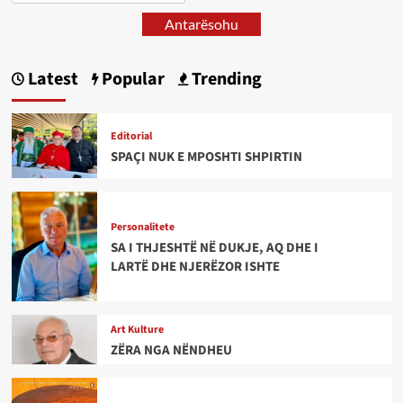
Antarësohu
Latest
Popular
Trending
Editorial
SPAÇI NUK E MPOSHTI SHPIRTIN
Personalitete
SA I THJESHTË NË DUKJE, AQ DHE I
LARTË DHE NJERËZOR ISHTE
Art Kulture
ZËRA NGA NËNDHEU