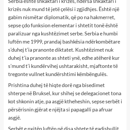
Serbia është shkaktari i krizës, ndërsa shkaktari i
krizës nuk mund të jetë çelësi i zgjidhjes. Është një
gabim nismëtar diplomatik, që po na hakmerret,
sepse çdo funksion elementar i shtetit tonë është
paralizuar nga kushtëzimet serbe. Serbia e humbi
luftën me 1999, prandaj bashkësia ndërkombëtare
s’duhej t’ia pranonte diktatet. Kushtëzimet nuk
duhej t’ia pranonte as shteti ynë, edhe atëherë kur
s’mund t’i kundërvihej ushtarakisht, mjaftonte të
tregonte vullnet kundërshtimi këmbëngulës.
Prishtina duhej të hiqte dorë nga bisedimet
shterpe në Bruksel, kur shihej se delegacionet tona
kot shkonin atje, pa asgjë ktheheshin, sepse serbët i
përsërisnin gjërat e njëjta si papagalli pa afruar
asgjë.
Serbët e nxitën luftën në disa shtete të gadishullit,