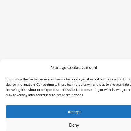
Manage Cookie Consent
To provide the best experiences, we use technologies like cookies to store and/or a
device information. Consenting to these technologies will allow us to process data 
browsing behaviour or unique IDs on this site. Not consenting or withdrawing cons
may adversely affect certain features and functions.
Accept
Deny