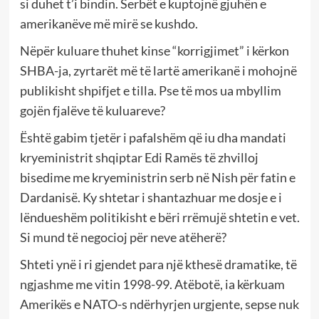
si duhet t’i bindin. Serbët e kuptojnë gjuhën e
amerikanëve më mirë se kushdo.
Nëpër kuluare thuhet kinse “korrigjimet” i kërkon
SHBA-ja, zyrtarët më të lartë amerikanë i mohojnë
publikisht shpifjet e tilla. Pse të mos ua mbyllim
gojën fjalëve të kuluareve?
Është gabim tjetër i pafalshëm që iu dha mandati
kryeministrit shqiptar Edi Ramës të zhvilloj
bisedime me kryeministrin serb në Nish për fatin e
Dardanisë. Ky shtetar i shantazhuar me dosje e i
lëndueshëm politikisht e bëri rrëmujë shtetin e vet.
Si mund të negocioj për neve atëherë?
Shteti ynë i ri gjendet para një kthesë dramatike, të
ngjashme me vitin 1998-99. Atëbotë, ia kërkuam
Amerikës e NATO-s ndërhyrjen urgjente, sepse nuk