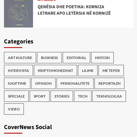
QENËSIA DHE POETIKA: KORNIZA
LETRARE APO LETËRSIA NË KORNIZË
Categories
ART KULTURE
BUSINESS
EDITORIAL
HISTORI
INTERVISTA
KRIPTOMONEDHAT
LAJME
ME TEPER
NJOFTIME
OPINION
PERSONALITETE
REPORTAZH
SPECIALE
SPORT
STORIES
TECH
TEKNOLOGJIA
VIDEO
CoverNews Social