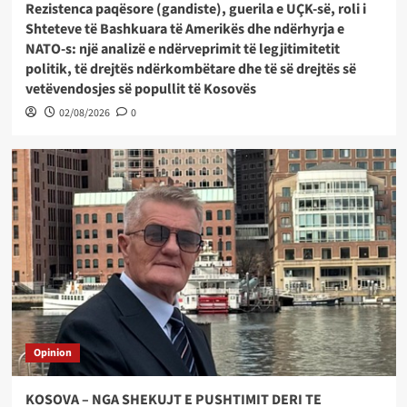
Rezistenca paqësore (gandiste), guerila e UÇK-së, roli i
Shteteve të Bashkuara të Amerikës dhe ndërhyrja e
NATO-s: një analizë e ndërveprimit të legjitimitetit
politik, të drejtës ndërkombëtare dhe të së drejtës së
vetëvendosjes së popullit të Kosovës
02/08/2026
0
Opinion
KOSOVA – NGA SHEKUJT E PUSHTIMIT DERI TE