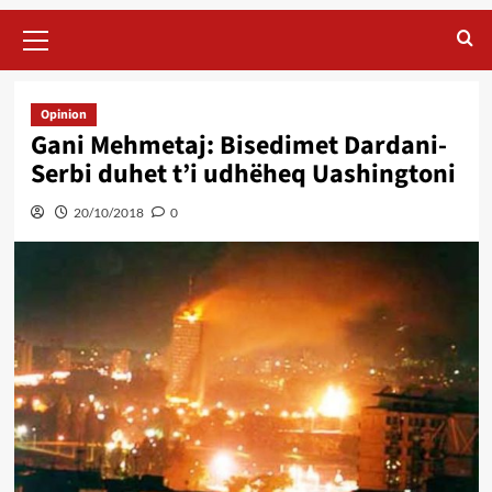
Primary
Menu
Opinion
Gani Mehmetaj: Bisedimet Dardani-
Serbi duhet t’i udhëheq Uashingtoni
20/10/2018
0