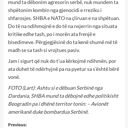
mund ta dëbonim agresorin serbë, nuk mundem ta
shpëtonim kombin nga gjenocidi e rreziku i
shfarosjes. SHBA e NATO na çliruan e na shpëtuan.
Do të na ndihmojnë e do të na nxjerrin nga situata
kritike edhe tash, po i morën ata frenjë e
bisedimeve. Përgjegjësinë do ta kenë shumë më të
madh se sa tash si vrojtues pasiv.
Jam i sigurt që nuk do t’ua kërkojmë ndihmën, por
ata duhet të ndërhyjnë pa na pyetur sa s’është bërë
vonë.
FOTO (Lart): Ashtu si e dëbuan Serbinë nga
Dardania, SHBA mund ta dëbojnë edhe politikisht
Beogradin pa i dhënë territor tonin: – Avionët
amerikanë duke bombardua Serbinë.
Post
Previous: