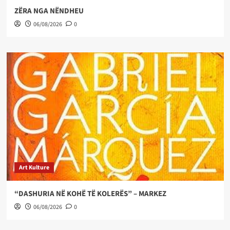
ZËRA NGA NËNDHEU
06/08/2026
0
Art Kulture
“DASHURIA NË KOHË TË KOLERËS” – MARKEZ
06/08/2026
0