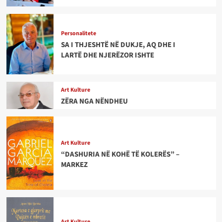
Personalitete
SA I THJESHTË NË DUKJE, AQ DHE I
LARTË DHE NJERËZOR ISHTE
Art Kulture
ZËRA NGA NËNDHEU
Art Kulture
“DASHURIA NË KOHË TË KOLERËS” –
MARKEZ
Art Kulture