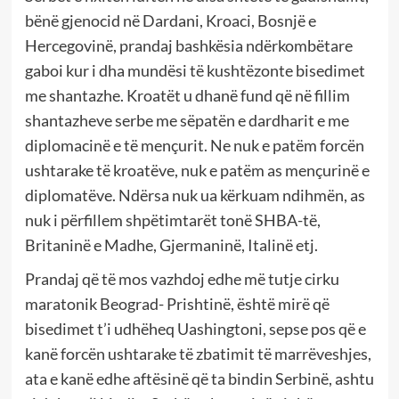
bënë gjenocid në Dardani, Kroaci, Bosnjë e
Hercegovinë, prandaj bashkësia ndërkombëtare
gaboi kur i dha mundësi të kushtëzonte bisedimet
me shantazhe. Kroatët u dhanë fund që në fillim
shantazheve serbe me sëpatën e dardharit e me
diplomacinë e të mençurit. Ne nuk e patëm forcën
ushtarake të kroatëve, nuk e patëm as mençurinë e
diplomatëve. Ndërsa nuk ua kërkuam ndihmën, as
nuk i përfillem shpëtimtarët tonë SHBA-të,
Britaninë e Madhe, Gjermaninë, Italinë etj.
Prandaj që të mos vazhdoj edhe më tutje cirku
maratonik Beograd- Prishtinë, është mirë që
bisedimet t’i udhëheq Uashingtoni, sepse pos që e
kanë forcën ushtarake të zbatimit të marrëveshjes,
ata e kanë edhe aftësinë që ta bindin Serbinë, ashtu