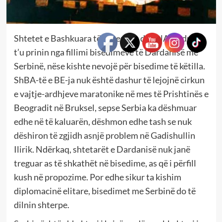
Shtetet e Bashkuara të Amerikës dhe NATO duhej
t’u prinin nga fillimi bisedimeve të Dardanisë me
Serbinë, nëse kishte nevojë për bisedime të këtilla.
ShBA-të e BE-ja nuk është dashur të lejojnë cirkun
e vajtje-ardhjeve maratonike në mes të Prishtinës e
Beogradit në Bruksel, sepse Serbia ka dëshmuar
edhe në të kaluarën, dëshmon edhe tash se nuk
dëshiron të zgjidh asnjë problem në Gadishullin
Ilirik. Ndërkaq, shtetarët e Dardanisë nuk janë
treguar as të shkathët në bisedime, as që i përfill
kush në propozime. Por edhe sikur ta kishim
diplomacinë elitare, bisedimet me Serbinë do të
dilnin shterpe.