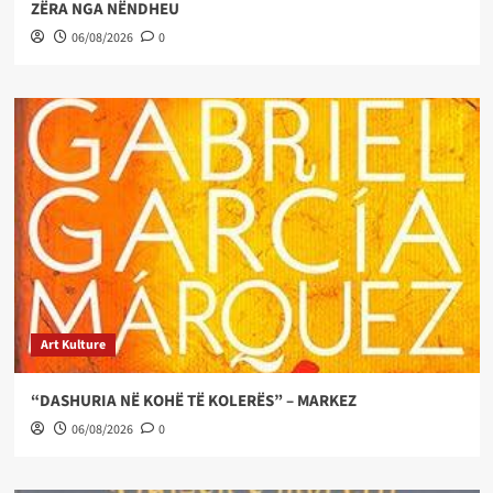
ZËRA NGA NËNDHEU
06/08/2026
0
Art Kulture
“DASHURIA NË KOHË TË KOLERËS” – MARKEZ
06/08/2026
0