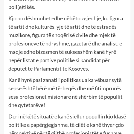
poli(e)tikës.
Kjo po dëshmohet edhe në këto zgjedhje, ku figura
të artit dhe kulturës, yje të artit dhe të estradës
muzikore, figura të shoqërisë civile dhe mjek të
profesioneve të ndryshme, gazetarë dhe analist, e
madje edhe bizesmen të suksesshëm kanë hyrë
nepër listat e partive politike si kandidat për
deputet të Parlamentit të Kosovës.
Kanë hyrë pasi zanati i politikes ua ka vëbuar sytë,
sepse është bërë më tërheqës dhe më fitimprurës
sesa profesionet misionare në shërbim të popullit
dhe qytetarëve!
Deri në këtë situatë e kanë sjellur popullin kjo klasë
politike e papërgjegjshme, të cilët e kanë thyer çdo
përspektivë për të gjithë profesionistët e fushave