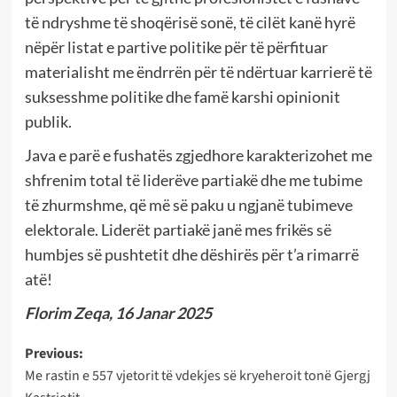
të ndryshme të shoqërisë sonë, të cilët kanë hyrë
nëpër listat e partive politike për të përfituar
materialisht me ëndrrën për të ndërtuar karrierë të
suksesshme politike dhe famë karshi opinionit
publik.
Java e parë e fushatës zgjedhore karakterizohet me
shfrenim total të liderëve partiakë dhe me tubime
të zhurmshme, që më së paku u ngjanë tubimeve
elektorale. Liderët partiakë janë mes frikës së
humbjes së pushtetit dhe dëshirës për t’a rimarrë
atë!
Florim Zeqa, 16 Janar 2025
Post
Previous:
Me rastin e 557 vjetorit të vdekjes së kryeheroit tonë Gjergj
navigation