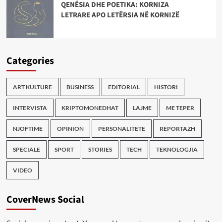
QENËSIA DHE POETIKA: KORNIZA
LETRARE APO LETËRSIA NË KORNIZË
Categories
ART KULTURE
BUSINESS
EDITORIAL
HISTORI
INTERVISTA
KRIPTOMONEDHAT
LAJME
ME TEPER
NJOFTIME
OPINION
PERSONALITETE
REPORTAZH
SPECIALE
SPORT
STORIES
TECH
TEKNOLOGJIA
VIDEO
CoverNews Social