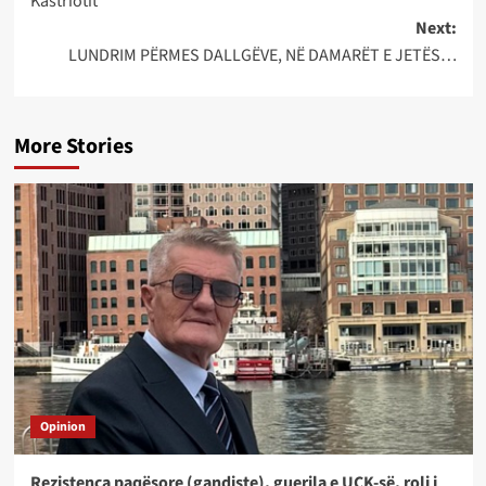
Kastriotit
Next:
LUNDRIM PËRMES DALLGËVE, NË DAMARËT E JETËS…
More Stories
Opinion
Rezistenca paqësore (gandiste), guerila e UÇK-së, roli i