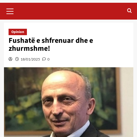
Primary
Menu
Opinion
Fushatë e shfrenuar dhe e
zhurmshme!
18/01/2025
0