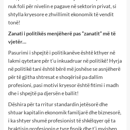
nuk foli për nivelin e pagave në sektorin privat, si
shtylla kryesore e zhvillimit ekonomik të vendit
tonë!
Zanati i politikës menjëherë pas “zanatit” më të
vjetër…
Pasurimi i shpejtë i politikanëve është kthyer në
lakmi qytetare për t’u inkuadruar në politikë! Hyrja
në politikë tani është bërë më joshëse se asnjëherë
për të gjitha shtresat e shoqërisë pa dallim
profesioni, pasi motivi kryesor është fitimi i madh
dhe i shpejtë pa djersën e ballit!
Dëshira për ta rritur standardin jetësorë dhe
shtuar kapitalin ekonomik familjarë dhe biznesorë,
i ka shtyer shumë profesionist të shkëlqyer që ta
braktisin profesionin e tyre fisnik dhe t’i mvishen