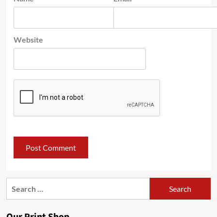
Website
Search
for: