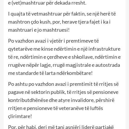
e (vet)mashtruar për dekada rresht.
I quajta të vetmashtruar për faktin, se një herë të
mashtron çdo kush, por, herave tjera fajet i ka i
mashtruari e jo mashtruesi!
Po vazhdon avazi i vjetër i premtimeve të
qytetarëve me kinse ndërtimin e një infrastrukture
të re, ndërtimin e çerdheve e shkollave, ndërtimin e
rrugëve nëpër lagje, rrugë magjistrale e autostrada
me standarde të larta ndërkombëtare!
Po ashtu po vazhdon avazi i premtimit të rritjes së
pagave në sektorin publik, të rritjes së pensioneve
kontributdhënëse dhe atyre invalidore, përshirë
rritjen e pensioneve të veteranëve të luftës
çlirimtare!
Por, për habi, deri më tani asnjëri liderë partiakë