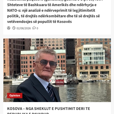
Shteteve të Bashkuara të Amerikës dhe ndërhyrja e
NATO-s: një analizë e ndërveprimit të legjitimitetit
politik, të drejtës ndërkombëtare dhe të së drejtës së
vetëvendosjes së popullit të Kosovës
02/08/2026
0
Opinion
KOSOVA – NGA SHEKUJT E PUSHTIMIT DERI TE