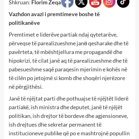
Shkruan:
Florim Zeqa
Vazhdon avazi i premtimeve boshe të
politikanëve
Premtimet e liderëve partiak ndaj qytetarëve,
përveqse të parealizueshme janӫ qesharake dhe të
pavërteta, të mbështjellura me propagandë dhe
hipokrizi, të cilat janë aq të parealizueshme dhe të
pabesueshme saqë paraqesin mjerimin e kohës në
të cilën po jetojmë si komb dhe shoqëri njerëzore
në përgjithësi.
Janë të njëjtat parti dhe pothuajse të njëjtët liderë
partiakë, ish ministra dhe deputet, janë të njëjët
politikan, ish drejtor të bordeve dhe agjensioneve,
ish drejtues dhe sekretar permanent të
institucioneve publike që po e mashtrojnë popullin