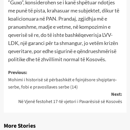
“Guxo”, konsiderohen se i kanë shpëtuar ndotjes
me punë të pista, krahasuar me subjektet, dikur të
koalicionuara në PAN. Prandaj, zgjidhja më e
pranueshme, madje e vetme, në kompozimin e
qeverisë së re, do të ishte bashkëqeverisja LVV-
LDK, një garanci për ta shmangur, jo vetëm krizën
qeveritare, por edhe sigurinë e qëndrueshmërisë
politike dhe të zhvillimit normal të Kosovës.
Post
Previous:
Mohimi i historisë së përbashkët e fqinjësore shqiptaro-
navigation
serbe, fobi e pravosllaves serbe (14)
Next:
Në Vjenë festohet 17-të vjetori i Pavarësisë së Kosovës
More Stories