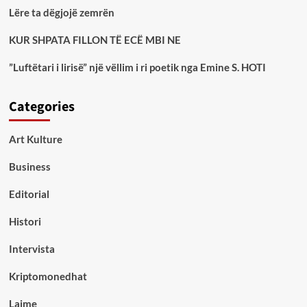
Lëre ta dëgjojë zemrën
KUR SHPATA FILLON TË ECË MBI NE
”Luftëtari i lirisë” një vëllim i ri poetik nga Emine S. HOTI
Categories
Art Kulture
Business
Editorial
Histori
Intervista
Kriptomonedhat
Lajme