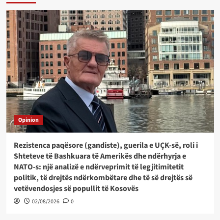
Opinion
Rezistenca paqësore (gandiste), guerila e UÇK-së, roli i
Shteteve të Bashkuara të Amerikës dhe ndërhyrja e
NATO-s: një analizë e ndërveprimit të legjitimitetit
politik, të drejtës ndërkombëtare dhe të së drejtës së
vetëvendosjes së popullit të Kosovës
02/08/2026
0