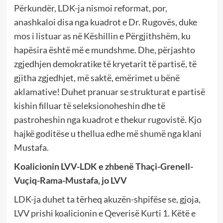
Përkundër, LDK-ja nismoi reformat, por,
anashkaloi disa nga kuadrot e Dr. Rugovës, duke
mos i listuar as në Këshillin e Përgjithshëm, ku
hapësira është më e mundshme. Dhe, përjashto
zgjedhjen demokratike të kryetarit të partisë, të
gjitha zgjedhjet, më saktë, emërimet u bënë
aklamative! Duhet pranuar se strukturat e partisë
kishin filluar të seleksionoheshin dhe të
pastroheshin nga kuadrot e thekur rugovistë. Kjo
hajkë goditëse u thellua edhe më shumë nga klani
Mustafa.
Koalicionin LVV-LDK e zhbenë Thaçi-Grenell-
Vuçiq-Rama-Mustafa, jo LVV
LDK-ja duhet ta tërheq akuzën-shpifëse se, gjoja,
LVV prishi koalicionin e Qeverisë Kurti 1. Këtë e