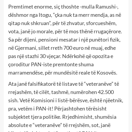
Premtimet enorme, siç thoshte -mulla Ramushi-,
dëshmor nga Itogu, “çka nuk ta merr mendja, as në
qitap nuk shkruan”, për të zhvatur, sforcueshëm,
vota, janë jo morale, për të mos thënë rrugaçërore.
Sa për dijeni, pensioni mesatar i një punëtori fizik,
në Gjermani, sillet rreth 700 euro në muaj, edhe
pas një stazhi 30 vjeçar. Ndërkohë që opozita e
çoroditur PAN-iste premtonte shuma
marramendëse, për mundësitë reale të Kosovës.
Ata janë falsifikatorë të listave të “veteranëve” të
rrejashëm, të cilët, tashmë, numërohen 42.500
sish. Vetë Komisioni i listë-bërësve, është njëetnik,
pra, vetëm i PAN-it! Përjashtohen tërësisht
subjektet tjera politike. Rrjedhimisht, shumësia
absolute e “veteranëve” të rrejshëm, sot, janë