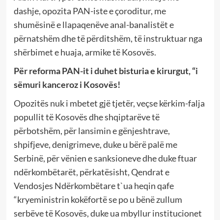
dashje, opozita PAN-iste e çoroditur, me
shumësinë e llapaqenëve anal-banalistët e
përnatshëm dhe të përditshëm, të instruktuar nga
shërbimet e huaja, armike të Kosovës.
Për reforma PAN-it i duhet bisturia e kirurgut, “i
sëmuri kanceroz i Kosovës!
Opozitës nuk i mbetet gjë tjetër, veçse kërkim-falja
popullit të Kosovës dhe shqiptarëve të
përbotshëm, për lansimin e gënjeshtrave,
shpifjeve, denigrimeve, duke u bërë palë me
Serbinë, për vënien e sanksioneve dhe duke ftuar
ndërkombëtarët, përkatësisht, Qendrat e
Vendosjes Ndërkombëtare t`ua heqin qafe
“kryeministrin kokëfortë se po u bënë zullum
serbëve të Kosovës, duke ua mbyllur institucionet