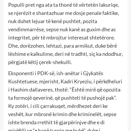
Populli pret nga ata ta thonë të vërtetën lakuriqe,
se njerëzit e shantazhuar me dosje penale faktike,
nuk duhet lejuar të kenë pushtet, pozita
vendimmarrëse, sepse nuk kanë as guxim dhe as
integritet, për të mbrojtur interesat shtetërore.
Dhe, dorëzohen, lehtazi, para armikut, duke bërë
lëshime e kalkulime, deri në tradhti, siç ka ndodhur,
përgjatë këtij çerek-shekulli.
Eksponenti i PDK-së, ish-anëtar i Gjykatës
Kushtetuese, mjerisht, Kadri Kryeziu, i përkdheluri
i Hashim dallaveres, thotë: “Është mirë që opozita
ta formojë qeverinë, që pushteti të pushojë pak”.
Ky zotëri, i cili çarrakuqet, mërdhezet deri ke
veshët, kur mbronë krimin dhe kriminelët, sepse
ishte brenda rrethit të gjarpërinjve dhe e di
mirëfilli se “e hanë turpin me bukë”, duke i