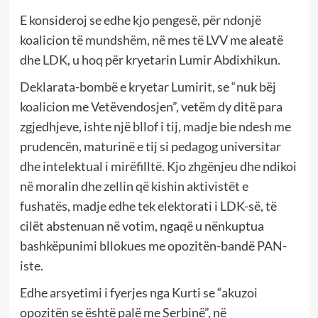
E konsideroj se edhe kjo pengesë, për ndonjë
koalicion të mundshëm, në mes të LVV me aleatë
dhe LDK, u hoq për kryetarin Lumir Abdixhikun.
Deklarata-bombë e kryetar Lumirit, se “nuk bëj
koalicion me Vetëvendosjen”, vetëm dy ditë para
zgjedhjeve, ishte një bllof i tij, madje bie ndesh me
prudencën, maturinë e tij si pedagog universitar
dhe intelektual i mirëfilltë. Kjo zhgënjeu dhe ndikoi
në moralin dhe zellin që kishin aktivistët e
fushatës, madje edhe tek elektorati i LDK-së, të
cilët abstenuan në votim, ngaqë u nënkuptua
bashkëpunimi bllokues me opozitën-bandë PAN-
iste.
Edhe arsyetimi i fyerjes nga Kurti se “akuzoi
opozitën se është palë me Serbinë”, në