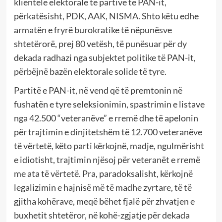
klientelë elektorale të partive të PAN-it,
përkatësisht, PDK, AAK, NISMA. Shto këtu edhe
armatën e fryrë burokratike të nëpunësve
shtetërorë, prej 80 vetësh, të punësuar për dy
dekada radhazi nga subjektet politike të PAN-it,
përbëjnë bazën elektorale solide të tyre.
Partitë e PAN-it, në vend që të premtonin në
fushatën e tyre seleksionimin, spastrimin e listave
nga 42.500 “veteranëve” e rremë dhe të apelonin
për trajtimin e dinjitetshëm të 12.700 veteranëve
të vërtetë, këto parti kërkojnë, madje, ngulmërisht
e idiotisht, trajtimin njësoj për veteranët e rremë
me ata të vërtetë. Pra, paradoksalisht, kërkojnë
legalizimin e hajnisë më të madhe zyrtare, të të
gjitha kohërave, meqë bëhet fjalë për zhvatjen e
buxhetit shtetëror, në kohë-zgjatje për dekada