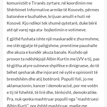
komunistët e Tiranës zyrtare, në koordinim me
Shërbimet Informative armike të Kosovës, përmes
batonëve e buzhalëve, krijuan amulli e huti në
Kosovë. Kjo ndikoi tek shumë qytetarë, duke bërë
atë që varej nga ata- bojkotimin e votimeve.
E gjithë fushata ishte një maskaradë e zhurmshme,
me stërzgjatje të paligjshme, premtime paushalle
dhe akuza e kundër akuza banale. Kushdo që
provon ta ndëshkjojë Albin Kurtin me LVV e tij, pas
të gjitha atyre sulmeve shpifëse e dinigruese, do të
bëhet qesharak dhe injorant në sytë e opinionit të
brendshëm dhe atij botërorë. Populli foli, jo me
aklamacionin, kancer i demokracisë, por me votën
e tij të fshehtë, të lirë dhe, tërësisht, demokratike.
Pra, nuk qenka mashtruar populli nga “mashtruesi
Albin Kurti”, por është mashtruar, madje me