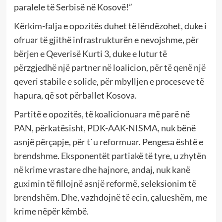
paralele të Serbisë në Kosovë!”
Kërkim-falja e opozitës duhet të lëndëzohet, duke i
ofruar të gjithë infrastrukturën e nevojshme, për
bërjen e Qeverisë Kurti 3, duke e lutur të
përzgjedhë një partner në loalicion, për të qenë një
qeveri stabile e solide, për mbylljen e proceseve të
hapura, që sot përballet Kosova.
Partitë e opozitës, të koalicionuara më parë në
PAN, përkatësisht, PDK-AAK-NISMA, nuk bënë
asnjë përçapje, për t`u reformuar. Pengesa është e
brendshme. Eksponentët partiakë të tyre, u zhytën
në krime vrastare dhe hajnore, andaj, nuk kanë
guximin të fillojnë asnjë reformë, seleksionim të
brendshëm. Dhe, vazhdojnë të ecin, çalueshëm, me
krime nëpër këmbë.