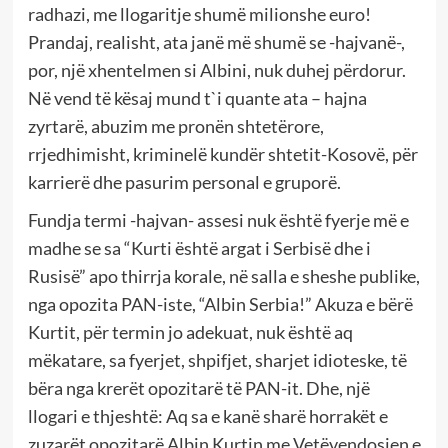
radhazi, me llogaritje shumë milionshe euro!
Prandaj, realisht, ata janë më shumë se -hajvanë-,
por, një xhentelmen si Albini, nuk duhej përdorur.
Në vend të kësaj mund t`i quante ata – hajna
zyrtarë, abuzim me pronën shtetërore,
rrjedhimisht, kriminelë kundër shtetit-Kosovë, për
karrierë dhe pasurim personal e gruporë.
Fundja termi -hajvan- assesi nuk është fyerje më e
madhe se sa “Kurti është argat i Serbisë dhe i
Rusisë” apo thirrja korale, në salla e sheshe publike,
nga opozita PAN-iste, “Albin Serbia!” Akuza e bërë
Kurtit, për termin jo adekuat, nuk është aq
mëkatare, sa fyerjet, shpifjet, sharjet idioteske, të
bëra nga krerët opozitarë të PAN-it. Dhe, një
llogari e thjeshtë: Aq sa e kanë sharë horrakët e
zuzarët opozitarë Albin Kurtin me Vetëvendosjen e