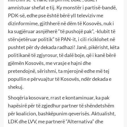
amnistuar shefat e tij. Ky monstër i partisë-bandë,
PDK-së, edhe pse është bërë yll televiziv me
dizinformime, gjithherë në dëm të Kosovës, nuk i
ka sugjëruar asnjëherë “të pushojë pak”, -klubit të
stërvjetëruar politik” të PAN-it, i cili riciklohet në
pushtet për dy dekada radhazi! Janë, pikërisht, këta
politikanë të zgjyrosur, të dalë boje, që i kanë bërë
gjëmën Kosovës, me vrasje e hajni dhe
pretendojnë, sërishmi, ta mjerojnë edhe më tej
popullin e përvuajtur të Kosovës, ndër dekada e
shekuj.
Shoqëria kosovare, rrast e kontaminuar, ka pak
hapësirë për të zgjedhur partner të shëndetshëm
për koalicion, bashkëpunim qeverisës. Aktualisht,
LDK dhe LVV, me partnerë “Alternativa” dhe