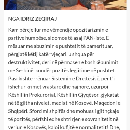
NGA
IDRIZ ZEQIRAJ
Kam përcjellur me vëmendje opozitarizmin e
partive humbëse, sidomos të asaj PAN-iste. E
mësuar me abuzimin e pushtetit të pamerituar,
përgjatë këtij katër vjeçari, u shqua për
destruktivitet, deri në përmasen e bashkëpunimit
me Serbinë, kundër pozitës legjitime në pushtet.
Pasi kishte rrënuar Sistemin e Drejtësisë, për t´i
fshehur krimet vrastare dhe hajnore, uzurpoi
Këshillin Prokurorial, Këshillin Gjyqësor, gjykatat
në të gjitha nivelet, mediat në Kosovë, Maqedoni e
Shqipëri. Sforcimi shpifës dhe mohues i gjithçkaje
të pozitës, përfshi edhe shtrirjen e sovranitetit në
veriun e Kosovës, kaloi kufijtë e normalitetit! Dhe,