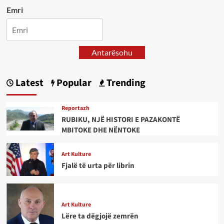
Emri
Antarësohu
Latest
Popular
Trending
Reportazh
RUBIKU, NJË HISTORI E PAZAKONTË
MBITOKE DHE NËNTOKE
Art Kulture
Fjalë të urta për librin
Art Kulture
Lëre ta dëgjojë zemrën