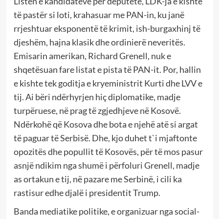
Listën e kandidatëve për deputetë, LDK-ja e kishte
të pastër si loti, krahasuar me PAN-in, ku janë
rrjeshtuar eksponentë të krimit, ish-burgaxhinj të
djeshëm, hajna klasik dhe ordinierë neveritës.
Emisarin amerikan, Richard Grenell, nuk e
shqetësuan fare listat e pista të PAN-it. Por, hallin
e kishte tek goditja e kryeministrit Kurti dhe LVV e
tij. Ai bëri ndërhyrjen hiç diplomatike, madje
turpëruese, në prag të zgjedhjeve në Kosovë.
Ndërkohë që Kosova dhe bota e njehë atë si argat
të paguar të Serbisë. Dhe, kjo duhet t`i mjaftonte
opozitës dhe popullit të Kosovës, për të mos pasur
asnjë ndikim nga shumë i përfoluri Grenell, madje
as ortakun e tij, në pazare me Serbinë, i cili ka
rastisur edhe djalë i presidentit Trump.
Banda mediatike politike, e organizuar nga social-