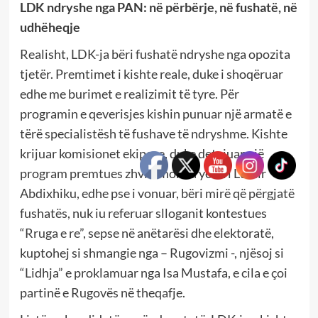
LDK ndryshe nga PAN: në përbërje, në fushatë, në
udhëheqje
Realisht, LDK-ja bëri fushatë ndryshe nga opozita
tjetër. Premtimet i kishte reale, duke i shoqëruar
edhe me burimet e realizimit të tyre. Për
programin e qeverisjes kishin punuar një armatë e
tërë specialistësh të fushave të ndryshme. Kishte
krijuar komisionet ekipore, duke detajuar një
program premtues zhvillimor. Kryetari Lumir
Abdixhiku, edhe pse i vonuar, bëri mirë që përgjatë
fushatës, nuk iu referuar slloganit kontestues
“Rruga e re”, sepse në anëtarësi dhe elektoratë,
kuptohej si shmangie nga – Rugovizmi -, njësoj si
“Lidhja” e proklamuar nga Isa Mustafa, e cila e çoi
partinë e Rugovës në theqafje.