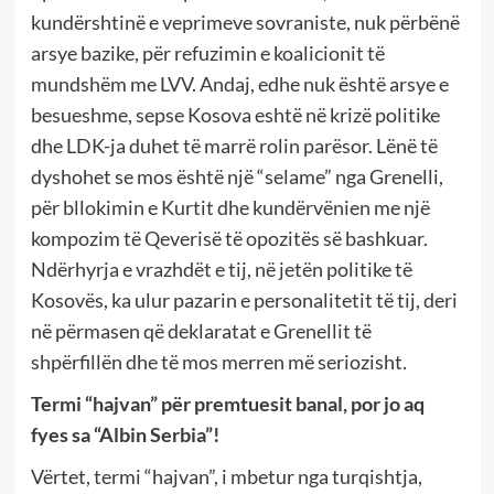
kundërshtinë e veprimeve sovraniste, nuk përbënë
arsye bazike, për refuzimin e koalicionit të
mundshëm me LVV. Andaj, edhe nuk është arsye e
besueshme, sepse Kosova eshtë në krizë politike
dhe LDK-ja duhet të marrë rolin parësor. Lënë të
dyshohet se mos është një “selame” nga Grenelli,
për bllokimin e Kurtit dhe kundërvënien me një
kompozim të Qeverisë të opozitës së bashkuar.
Ndërhyrja e vrazhdët e tij, në jetën politike të
Kosovës, ka ulur pazarin e personalitetit të tij, deri
në përmasen që deklaratat e Grenellit të
shpërfillën dhe të mos merren më seriozisht.
Termi “hajvan” për premtuesit banal, por jo aq
fyes sa “Albin Serbia”!
Vërtet, termi “hajvan”, i mbetur nga turqishtja,