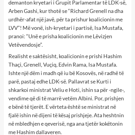
demanton kryetari i Grupit Parlamentar të LDK-së,
Arben Gashi, kur thotë se “Richard Grenell na dha
urdhër-afat një javë, për ta prishur koalicionin me
LVV”! Më vonë, ish-kryetari i partisë, Isa Mustafa,
pranoi: “Unë e prisha koalicionin me Lëvizjen
Vetëvendosje”.
Realisht e saktësisht, koalicionin e prishi Hashim
Thaçi, Grenell, Vuçiq, Edvin Rama, Isa Mustafa.
Ishte një dëm i madh që iu bë Kosovës, në radhë të
parë, pastaj edhe LDK-së. Pallavrat se Kurti i
shkarkoi ministrat Veliu e Hoti, ishin sa për -ngile-,
vendime që di të marrë vetëm Albini. Por, prishjen
e bënë të tjerët. E vërteta është se ministrat në
fjalë ishin në dijeni të kësaj prishjeje. Ata heshtnin
në mbledhjen e qeverisë, nga ana tjetër kokëtonin
me Hashim dallaveren.