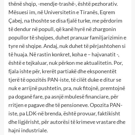
thënë shqip, -mendje-trashë-, është pezhorativ.
Mësuesi im, në Universitetin e Tiranës, Eqrem
Çabej, na thoshte se disa fjalë turke, me përdorim
të dendur në popull, që kanë hyrë në zhargonin
popullor të shqipes, duhet pranuar familjarizimin e
tyre në shqipe. Andaj, nuk duhet të përjashtohen si
të huaja. Në rastin konkret, koha e – hajvanatit -,
është e tejkaluar, nuk përkon me aktualitetin. Por,
fjala ishte për, krerët partiakë dhe eksponentët
tjerë të opozitës PAN-iste, të cilët duke e ditur se
nuk e arrijnë pushtetin, pra, nuk fitojnë, premtojnë
pa doganë fare, pa asnjë mbulesë financiare, për
rritjen e pagave dhe të pensioneve. Opozita PAN-
iste, pa LDK-në brenda, është provuar, faktikisht
dhe ligjërisht, për autorësi të krimeve vrastare dhe
hajni industriale.