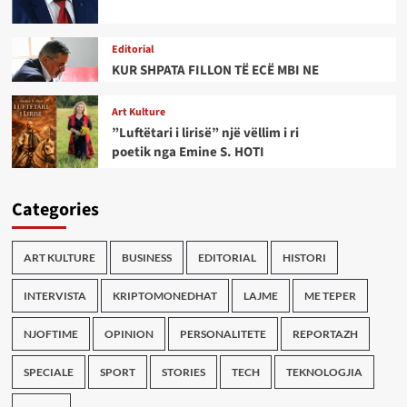
Editorial
KUR SHPATA FILLON TË ECË MBI NE
Art Kulture
”Luftëtari i lirisë” një vëllim i ri
poetik nga Emine S. HOTI
Categories
ART KULTURE
BUSINESS
EDITORIAL
HISTORI
INTERVISTA
KRIPTOMONEDHAT
LAJME
ME TEPER
NJOFTIME
OPINION
PERSONALITETE
REPORTAZH
SPECIALE
SPORT
STORIES
TECH
TEKNOLOGJIA