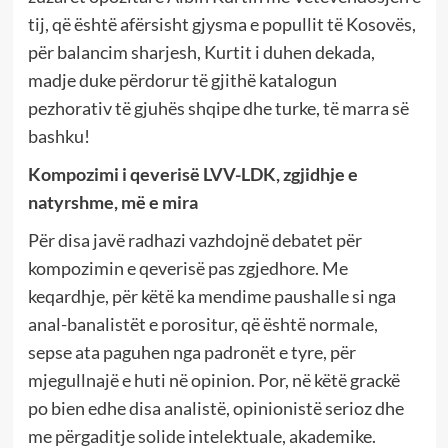
tij, që është afërsisht gjysma e popullit të Kosovës,
për balancim sharjesh, Kurtit i duhen dekada,
madje duke përdorur të gjithë katalogun
pezhorativ të gjuhës shqipe dhe turke, të marra së
bashku!
Kompozimi i qeverisë LVV-LDK, zgjidhje e
natyrshme, më e mira
Për disa javë radhazi vazhdojnë debatet për
kompozimin e qeverisë pas zgjedhore. Me
keqardhje, për këtë ka mendime paushalle si nga
anal-banalistët e porositur, që është normale,
sepse ata paguhen nga padronët e tyre, për
mjegullnajë e huti në opinion. Por, në këtë grackë
po bien edhe disa analistë, opinionistë serioz dhe
me përgaditje solide intelektuale, akademike.