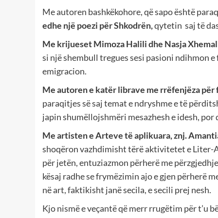
Me autoren bashkëkohore, që sapo është paraqit
edhe një poezi për Shkodrën,
qytetin saj të das
Me krijueset Mimoza Halili dhe Nasja Xhemal
si një shembull tregues sesi pasioni ndihmon e f
emigracion.
Me autoren e katër librave me rrëfenjëza për 
paraqitjes së saj temat e ndryshme e të përditsh
japin shumëllojshmëri mesazhesh e idesh, por 
Me artisten e Arteve të aplikuara, znj. Amant
shoqëron vazhdimisht tërë aktivitetet e Liter-A
për jetën, entuziazmon përherë me përzgjedhjet 
kësaj radhe se frymëzimin ajo e gjen përherë m
në art, faktikisht janë secila, e secili prej nesh.
Kjo nismë e veçantë që merr rrugëtim për t’u bë