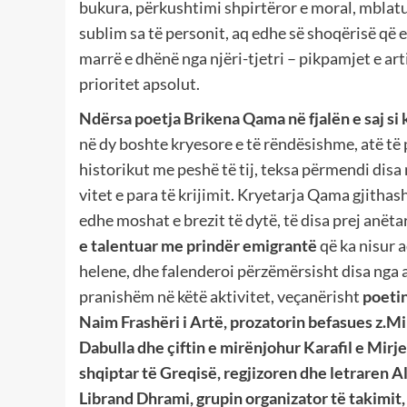
bukura, përkushtimi shpirtëror e moral, mblatur
sublim sa të personit, aq edhe së shoqërisë që
marrë e dhënë nga njëri-tjetri – pikpamjet e art
prioritet apsolut.
Ndërsa poetja Brikena Qama në fjalën e saj si 
në dy boshte kryesore e të rëndësishme, atë të 
historikut me peshë të tij, teksa përmendi disa
vitet e para të krijimit. Kryetarja Qama gjithas
edhe moshat e brezit të dytë, të disa prej anë
e talentuar me prindër emigrantë
që ka nisur 
helene, dhe falenderoi përzëmërsisht disa nga a
pranishëm në këtë aktivitet, veçanërisht
poetin
Naim Frashëri i Artë, prozatorin befasues z.Mi
Dabulla dhe çiftin e mirënjohur Karafil e Mirj
shqiptar të Greqisë, regjizoren dhe letraren Al
Librand Dhrami, grupin organizator të takimit