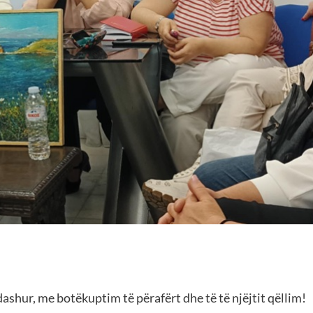
hur, me botëkuptim të përafërt dhe të të njëjtit qëllim!