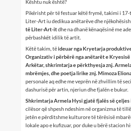
Kështu nuk është?
Pikërisht për të festuar këtë frymë, takimi i 17
Liter-Art iu dedikua anëtarëve dhe njëkohësish
të Liter-Art-it
dhe na dhanë kënaqësinë me aderi
përbashkët idilik të artit.
Këtë takim, të
ideuar nga Kryetarja produktive
Organizativ i përbërë nga anëtarët e Kryesisë 
Arkëtar, shkrimtarja e përkthyesja znj. Armel
mbrëmjes, dhe poetja lirike znj. Mimoza Elio
personale aq edhe me veprën në zhvillim të sec
dashurisë për artin, njeriun dhe fjalën e bukur.
Shkrimtarja Armela Hysi gjatë fjalës së çeljes
cilësor që shpesh ndeshim në organizma të tillë
jetën e përditshme kulturore të tërësisë mbar
lokale apo e kufizuar, por duke u bërë stacion hi