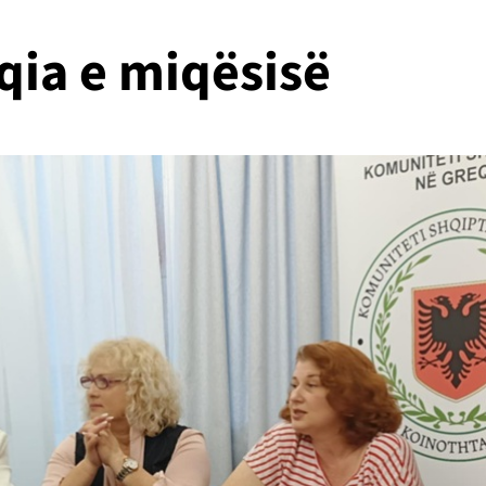
uqia e miqësisë