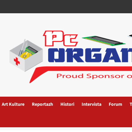
Art Kulture
Reportazh
Histori
Intervista
Forum
T