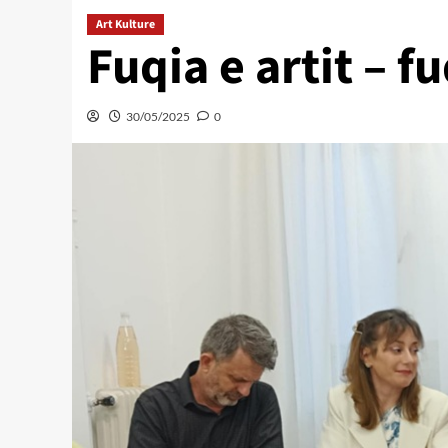
Art Kulture
Fuqia e artit – f
30/05/2025
0