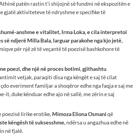
Athinë patën rastin t’i shijojnë së fundmi në ekspozitën e
oze gjatë aktiviteteve të ndryshme e specifike të
shumë-anshme e vitalitet, Irma Loka, e cila interpretoi
 së ndjerë Milla Bala, larguar parakohe nga kjo jetë,
miqve për një zë të veçantë të poezisë bashkohore të
me poezi, dhe një në proces botimi, gjithashtu
ntimit vetjak, paraqiti disa nga këngët e saj të cilat
r çdo everiment familjar a shoqëror edhe nga faqja e saj me
-it, duke kënduar edhe ajo në sallë, me zërin e saj
 poezisë lirike erotike,
Mimoza Eliona Osmani
që
ekste këngësh të suksesshme,
ndërsa u angazhua edhe në
n në fjalë.