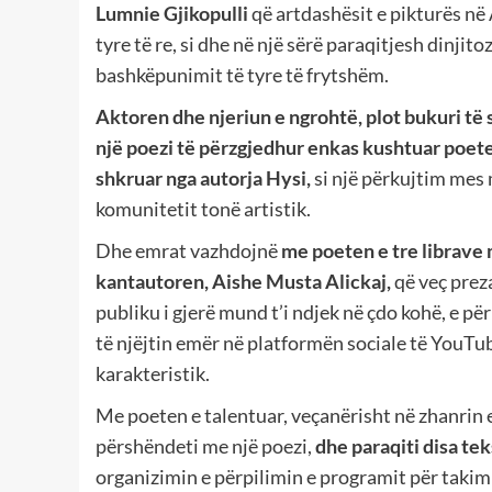
Lumnie Gjikopulli
që artdashësit e pikturës në 
tyre të re, si dhe në një sërë paraqitjesh dinjit
bashkëpunimit të tyre të frytshëm.
Aktoren dhe njeriun e ngrohtë, plot bukuri të 
një poezi të përzgjedhur enkas kushtuar poetes
shkruar nga autorja Hysi,
si një përkujtim mes 
komunitetit tonë artistik.
Dhe emrat vazhdojnë
me poeten e tre librave 
kantautoren, Aishe Musta Alickaj,
që veç preza
publiku i gjerë mund t’i ndjek në çdo kohë, e pë
të njëjtin emër në platformën sociale të YouTube
karakteristik.
Me poeten e talentuar, veçanërisht në zhanrin e
përshëndeti me një poezi,
dhe paraqiti disa t
organizimin e përpilimin e programit për takimi