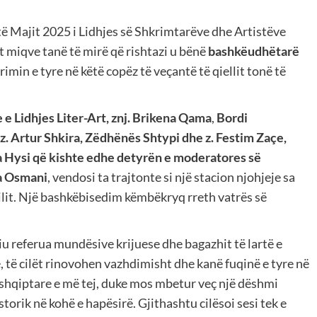
-të Majit 2025 i Lidhjes së Shkrimtarëve dhe Artistëve
t miqve tanë të mirë që rishtazi u bënë
bashkëudhëtarë
min e tyre në këtë copëz të veçantë të qiellit tonë të
 e Lidhjes Liter-Art, znj. Brikena Qama
,
Bordi
z. Artur Shkira, Zëdhënës Shtypi dhe z. Festim Zaçe,
a Hysi që kishte edhe detyrën e moderatores së
na Osmani
, vendosi ta trajtonte si një stacion njohjeje sa
ilit. Një bashkëbisedim këmbëkryq rreth vatrës së
iu referua mundësive krijuese dhe bagazhit të lartë e
, të cilët rinovohen vazhdimisht dhe kanë fuqinë e tyre në
ëshqiptare e më tej, duke mos mbetur veç një dëshmi
storik në kohë e hapësirë. Gjithashtu cilësoi sesi tek e