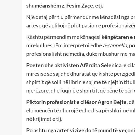
shumëanshëm z. Fesim Zaçe, etj.
Një detaj për t’u përmendur me kënaqësi nga p
arteve që aplikojnë plot pasion e profesionaizë
Kështu përmendim me kënaqësi
këngëtaren e 
mrekullueshëm interpretoi edhe
a-cappella
, p
profesionalisht në media, duke mbushur me magji
Poeten dhe aktivisten Afërdita Selenica, e cil
mirësisë së saj dhe dhuratat që kishte përzgjed
shpirtit që solli në librin e saj me të njëjtin ti
njerëzore, dhe fuqinë e shpirtit, që bënë të për
Piktorin profesionist e cilësor Agron Bejte,
që
elokuencën të dhurojë edhe disa përshkrime mbi
në krijimet e tij.
Po ashtu nga artet vizive do të mund të veçoni