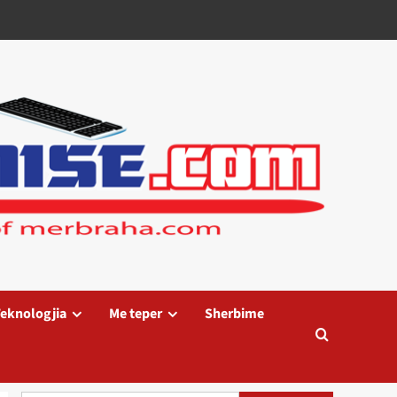
eknologjia
Me teper
Sherbime