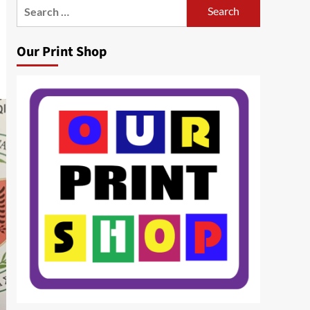
Search
for:
Our Print Shop