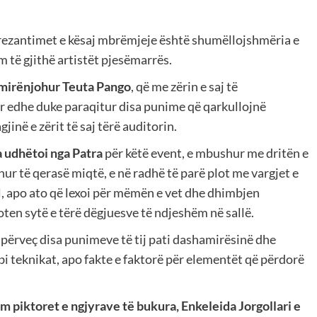
rezantimet e kësaj mbrëmjeje është shumëllojshmëria e
m të gjithë artistët pjesëmarrës.
mirënjohur Teuta Pango
, që me zërin e saj të
or edhe duke paraqitur disa punime që qarkullojnë
në e zërit të saj tërë auditorin.
a udhëtoi nga Patra
për këtë event, e mbushur me dritën e
hur të qerasë miqtë, e në radhë të parë plot me vargjet e
tull, apo ato që lexoi për mëmën e vet dhe dhimbjen
loten sytë e tërë dëgjuesve të ndjeshëm në sallë.
 përveç disa punimeve të tij pati dashamirësinë dhe
 teknikat, apo fakte e faktorë për elementët që përdorë
m piktoret e ngjyrave të bukura, Enkeleida Jorgollari e