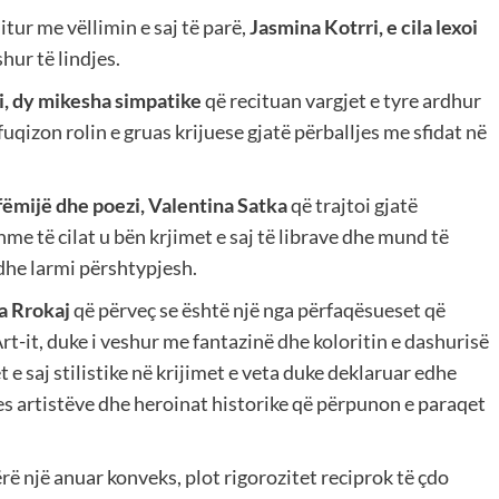
ur me vëllimin e saj të parë,
Jasmina Kotrri, e cila lexoi
hur të lindjes.
i, dy mikesha simpatike
që recituan vargjet e tyre ardhur
uqizon rolin e gruas krijuese gjatë përballjes me sfidat në
fëmijë dhe poezi, Valentina Satka
që trajtoi gjatë
me të cilat u bën krjimet e saj të librave dhe mund të
dhe larmi përshtypjesh.
ia Rrokaj
që përveç se është një nga përfaqësueset që
rt-it, duke i veshur me fantazinë dhe koloritin e dashurisë
e saj stilistike në krijimet e veta duke deklaruar edhe
es artistëve dhe heroinat historike që përpunon e paraqet
rë një anuar konveks, plot rigorozitet reciprok të çdo