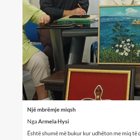
Një mbrëmje miqsh
Nga
Armela Hysi
Është shumë më bukur kur udhëton me miq të das