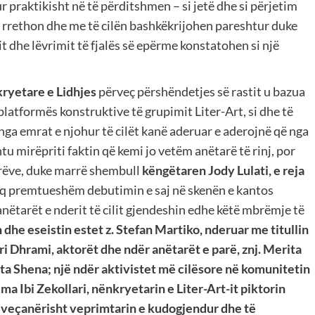
 praktikisht në të përditshmen – si jetë dhe si përjetim
 e rrethon dhe me të cilën bashkëkrijohen pareshtur duke
it dhe lëvrimit të fjalës së epërme konstatohen si një
kryetare e Lidhjes
përveç përshëndetjes së rastit u bazua
platformës konstruktive të grupimit Liter-Art, si dhe të
 nga emrat e njohur të cilët kanë aderuar e aderojnë që nga
htu mirëpriti faktin që kemi jo vetëm anëtarë të rinj, por
tarëve, duke marrë shembull
këngëtaren Jody Lulati, e reja
aq premtueshëm debutimin e saj në skenën e kantos
nëtarët e nderit të cilit gjendeshin edhe këtë mbrëmje të
 dhe eseistin estet z. Stefan Martiko, nderuar me titullin
ri Dhrami, aktorët dhe ndër anëtarët e parë, znj. Merita
eta Shena; një ndër aktivistet më cilësore në komunitetin
ma Ibi Zekollari, nënkryetarin e Liter-Art-it piktorin
, veçanërisht veprimtarin e kudogjendur dhe të