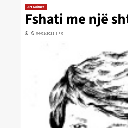
Art Kulture
Fshati me një sh
04/01/2021
0