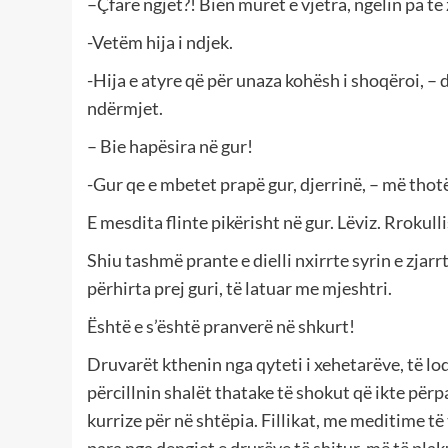
–Çfarë ngjet?! Bien muret e vjetra, ngelin pa të 
-Vetëm hija i ndjek.
-Hija e atyre që për unaza kohësh i shoqëroi, – d
ndërmjet.
– Bie hapësira në gur!
-Gur qe e mbetet prapë gur, djerrinë, – më thotë
E mesdita flinte pikërisht në gur. Lëviz. Rrokulli
Shiu tashmë prante e dielli nxirrte syrin e zjarr
përhirta prej guri, të latuar me mjeshtri.
Është e s’është pranverë në shkurt!
Druvarët kthenin nga qyteti i xehetarëve, të l
përcillnin shalët thatake të shokut që ikte përp
kurrize për në shtëpia. Fillikat, me meditime të 