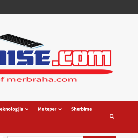
eknologjia
Me teper
Sherbime