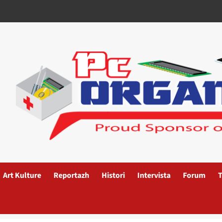
Art Kulture
Reportazh
Histori
Intervista
Forum
T