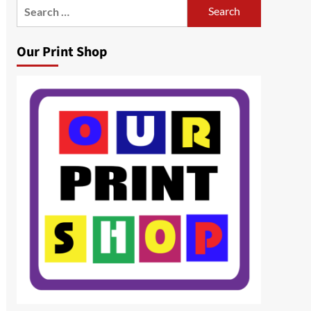
Search
for:
Our Print Shop