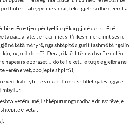
r monopatesh në breg mbi Lisicë iu ndamë dhe ne bashkë
po flinte në atë gjysmë shpat, tek e gjelbra dhe e verdha
r bisedën e tjerr për fyellin që kaq gjatë do punë të
 ta paguaj atë… e ndërmjet si t’i ikësh mendimit sesi u
do gjë në këtë mënyrë, nga shtëpitë e gurit tashmë të ngelin
kjo, nga cila kohë?! Dera, cila është, nga hynë e dolën
inë hapësira e zbrazët… do të fle këtu e tutje e gjelbra në
e verën e vet, apo jepte shpirt?!)
ë vertikale fytit të vrugët, t’i mbështillet qafës ngjyrë
ë mbyllur.
jeshta vetëm unë, i shkëputur nga radha e druvarëve, e
ë shtëpitë e veta…
j.