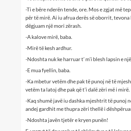
-Ti e bëre nderën tende, ore. Mos e zgjat më tepë
për të mirë. Ai iu afrua derës së oborrit, tevon
dëgjuam një mori zërash.
-A kalove mirë, baba.
-Mirë të kesh ardhur.
-Ndoshta nuk ke harruar t’ m’i blesh lapsin e një
-E mua fyellin, baba.
-Ka mbetur vetëm dhe pak të punoj në të mjesht
vetëm ta latoj dhe pak që t’i dalë zëri më i mirë.
-Kaq shumë javë iu dashka mjeshtrit të punoj në 
andej gardhit me thupra zëri thellë i dëshpërua
-Ndoshta javën tjetër e kryen punën!