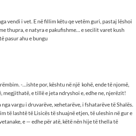
vendi i vet. E në fillim këtu qe vetëm guri, pastaj lëshoi
 me thupra, e natyra e pakufishme… e secilit varet kush
 të pasur ahu e bungu
rrëmbim. -…ishte por, kështu në një kohë, ende të njomë,
, megjithatë, e tillë e jeta ndryshoi e, edhe ne, njerëzit!
 nga vargu i druvarëve, xehetarëve, i fshatarëve të Shalës.
ë lashtë të Lisicës të shuajnë etjen, të uleshin në gur e
etanake, e — edhe për atë, këtë nën hije të thella të