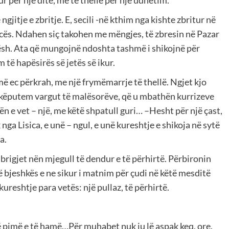
r për një ditë, më të thellë për një udhëtim.
jitje e zbritje. E, secili -në kthim nga kishte zbritur në
isicës. Ndahen siç takohen me mëngjes, të zbresin në Pazar
sh. Ata që mungojnë ndoshta tashmë i shikojnë për
 të hapësirës së jetës së ikur.
ë më ec përkrah, me një frymëmarrje të thellë. Ngjet kjo
hkëputem vargut të malësorëve, që u mbathën kurrizeve
tën e vet – një, me këtë shpatull guri… –Hesht për një çast,
k nga Lisica, e unë – ngul, e unë kureshtje e shikoja në sytë
a.
brigjet nën mjegull të dendur e të përhirtë. Përbironin
 bjeshkës e ne sikur i matnim për çudi në këtë mesditë
kureshtje para vetës: një pullaz, të përhirtë.
të pimë e të hamë…Për muhabet nuk iu lë aspak keq, ore.