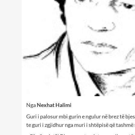
Nga
Nexhat Halimi
Guri i palosur mbi gurin e ngulur në brez të bje
te guri i zgjidhur nga muri i shtëpisë që tashm