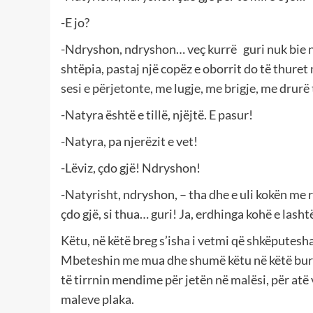
-E jo?
-Ndryshon, ndryshon… veç kurrë guri nuk bie nga 
shtëpia, pastaj një copëz e oborrit do të thuret
sesi e përjetonte, me lugje, me brigje, me drurë
-Natyra është e tillë, njëjtë. E pasur!
-Natyra, pa njerëzit e vet!
-Lëviz, çdo gjë! Ndryshon!
-Natyrisht, ndryshon, – tha dhe e uli kokën me 
çdo gjë, si thua… guri! Ja, erdhinga kohë e lashtë
Këtu, në këtë breg s’isha i vetmi që shkëputesha
Mbeteshin me mua dhe shumë këtu në këtë burim t
të tirrnin mendime për jetën në malësi, për atë v
maleve plaka.