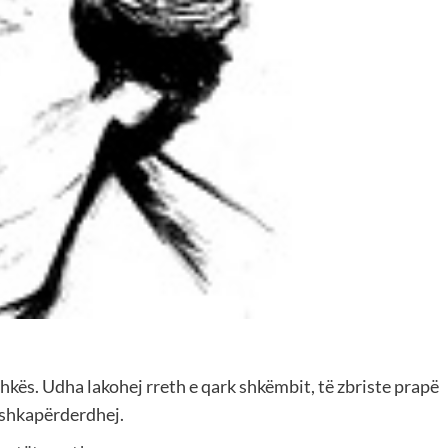
shkës. Udha lakohej rreth e qark shkëmbit, të zbriste prapë
ë shkapërderdhej.