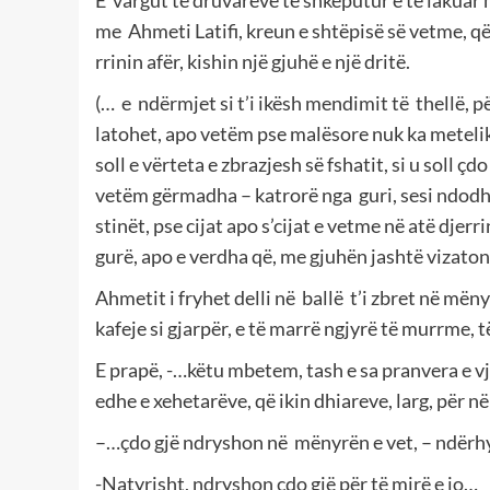
E vargut të druvarëve të shkëputur e të lakua
me Ahmeti Latifi, kreun e shtëpisë së vetme, që 
rrinin afër, kishin një gjuhë e një dritë.
(… e ndërmjet si t’i ikësh mendimit të thellë, pë
latohet, apo vetëm pse malësore nuk ka metelikë
soll e vërteta e zbrazjesh së fshatit, si u soll ç
vetëm gërmadha – katrorë nga guri, sesi ndodhi 
stinët, pse cijat apo s’cijat e vetme në atë djerr
gurë, apo e verdha që, me gjuhën jashtë vizatont
Ahmetit i fryhet delli në ballë t’i zbret në mënyr
kafeje si gjarpër, e të marrë ngjyrë të murrme, t
E prapë, -…këtu mbetem, tash e sa pranvera e v
edhe e xehetarëve, që ikin dhiareve, larg, për n
–…çdo gjë ndryshon në mënyrën e vet, – ndërhy
-Natyrisht, ndryshon çdo gjë për të mirë e jo…