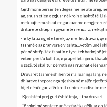
para nga dengjet e drurëve të shitur. më të plaku
Gjithmonë përsëriten degëzime në atë breg, në ng
ag, shuan etjen e zgjuar në kroin e lashtë të L
me kuajt e mushkat e ngarkuar me dengje drurë
dritare të shtëpish gjysmë të rrënuara, në kujtim
-Te ky krua ngjet e tërë kjo,- më flet druvari, q
tashmë e sa pranvera e vjeshta…vetëm unë i s
për në shtëpitë e fshatin e tyre, tek harkojnë je
vetëm për t’u kollitur, e prapë flet, njeriu thata
e zezë, të skalitur përreth nga rrudhat e lëshuar
Druvarët tashmë shihen të rralluar nga larg, në 
dhiareve thepore nga bjeshka në majën tjetër të
hijet nëpër gur, afër kroit rrinim e sodisnim me 
-Kjo shtëpi prej guri është imja, – tha druvari.
-Të shkojmë sonte te unë e çfarë ka qëlluar do 