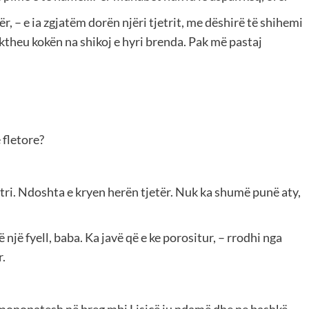
r, – e ia zgjatëm dorën njëri tjetrit, me dëshirë të shihemi
a ktheu kokën na shikoj e hyri brenda. Pak më pastaj
 fletore?
ri. Ndoshta e kryen herën tjetër. Nuk ka shumë punë aty,
një fyell, baba. Ka javë që e ke porositur, – rrodhi nga
r.