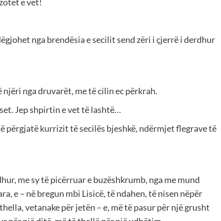
zotët e vet!
ëgjohet nga brendësia e secilit send zëri i çjerrë i derdhur
 njëri nga druvarët, me të cilin ec përkrah.
set. Jep shpirtin e vet të lashtë…
të përgjatë kurrizit të secilës bjeshkë, ndërmjet flegrave të
odhur, me sy të picërruar e buzëshkrumb, nga me mund
ara, e – në bregun mbi Lisicë, të ndahen, të nisen nëpër
thella, vetanake për jetën – e, më të pasur për një grusht