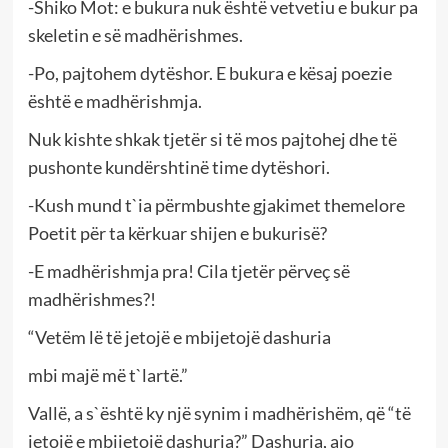
-Shiko Mot: e bukura nuk është vetvetiu e bukur pa
skeletin e së madhërishmes.
-Po, pajtohem dytëshor. E bukura e kësaj poezie
është e madhërishmja.
Nuk kishte shkak tjetër si të mos pajtohej dhe të
pushonte kundërshtinë time dytëshori.
-Kush mund t`ia përmbushte gjakimet themelore
Poetit për ta kërkuar shijen e bukurisë?
-E madhërishmja pra! Cila tjetër përveç së
madhërishmes?!
“Vetëm lë të jetojë e mbijetojë dashuria
mbi majë më t`lartë.”
Vallë, a s`është ky një synim i madhërishëm, që “të
jetojë e mbijetojë dashuria?” Dashuria, ajo