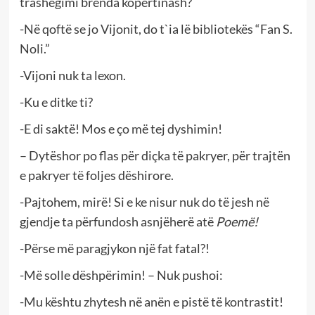
trashëgimi brenda kopertinash?
-Në qoftë se jo Vijonit, do t`ia lë bibliotekës “Fan S.
Noli.”
-Vijoni nuk ta lexon.
-Ku e ditke ti?
-E di saktë! Mos e ço më tej dyshimin!
– Dytëshor po flas për diçka të pakryer, për trajtën
e pakryer të foljes dëshirore.
-Pajtohem, mirë! Si e ke nisur nuk do të jesh në
gjendje ta përfundosh asnjëherë atë
Poemë!
-Përse më paragjykon një fat fatal?!
-Më solle dëshpërimin! – Nuk pushoi:
-Mu kështu zhytesh në anën e pistë të kontrastit!