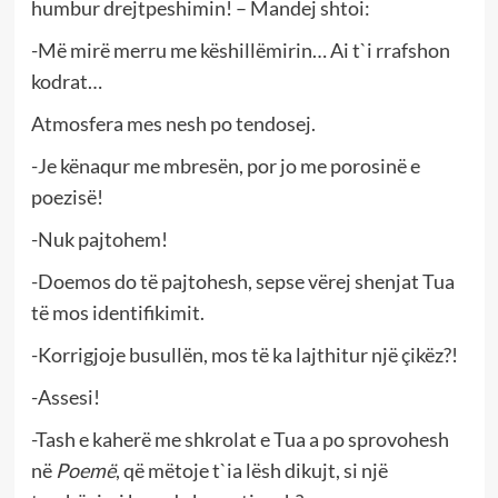
humbur drejtpeshimin! – Mandej shtoi:
-Më mirë merru me këshillëmirin… Ai t`i rrafshon
kodrat…
Atmosfera mes nesh po tendosej.
-Je kënaqur me mbresën, por jo me porosinë e
poezisë!
-Nuk pajtohem!
-Doemos do të pajtohesh, sepse vërej shenjat Tua
të mos identifikimit.
-Korrigjoje busullën, mos të ka lajthitur një çikëz?!
-Assesi!
-Tash e kaherë me shkrolat e Tua a po sprovohesh
në
Poemë
, që mëtoje t`ia lësh dikujt, si një