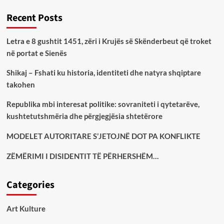
Recent Posts
Letra e 8 gushtit 1451, zëri i Krujës së Skënderbeut që troket
në portat e Sienës
Shikaj – Fshati ku historia, identiteti dhe natyra shqiptare
takohen
Republika mbi interesat politike: sovraniteti i qytetarëve,
kushtetutshmëria dhe përgjegjësia shtetërore
MODELET AUTORITARE S’JETOJNË DOT PA KONFLIKTE
ZËMËRIMI I DISIDENTIT TË PËRHERSHËM…
Categories
Art Kulture