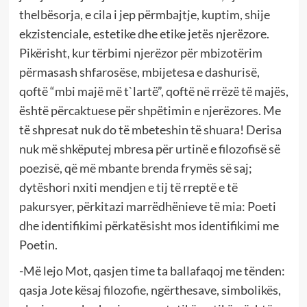
thelbësorja, e cila i jep përmbajtje, kuptim, shije
ekzistenciale, estetike dhe etike jetës njerëzore.
Pikërisht, kur tërbimi njerëzor për mbizotërim
përmasash shfarosëse, mbijetesa e dashurisë,
qoftë “mbi majë më t`lartë”, qoftë në rrëzë të majës,
është përcaktuese për shpëtimin e njerëzores. Me
të shpresat nuk do të mbeteshin të shuara! Derisa
nuk më shkëputej mbresa për urtinë e filozofisë së
poezisë, që më mbante brenda frymës së saj;
dytëshori nxiti mendjen e tij të rreptë e të
pakursyer, përkitazi marrëdhënieve të mia: Poeti
dhe identifikimi përkatësisht mos identifikimi me
Poetin.
-Më lejo Mot, qasjen time ta ballafaqoj me tënden:
qasja Jote kësaj filozofie, ngërthesave, simbolikës,