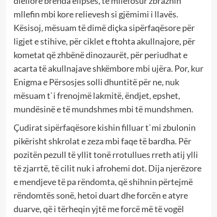
diellore brenda elipsës, të mllefosur zbraznin
mllefin mbi kore relievesh si gjëmimi i llavës.
Kësisoj, mësuam të dimë diçka sipërfaqësore për
ligjet e stihive, për ciklet e ftohta akullnajore, për
kometat që zhbënë dinozaurët, për periudhat e
acarta të akullnajave shkëmbore mbi ujëra. Por, kur
Enigma e Përsosjes solli dhuntitë për ne, nuk
mësuam t`i frenojmë lakmitë, ëndjet, epshet,
mundësinë e të mundshmes mbi të mundshmen.
Çudirat sipërfaqësore kishin filluar t`mi zbulonin
pikërisht shkrolat e zeza mbi faqe të bardha. Për
pozitën pezull të yllit tonë rrotullues rreth atij ylli
të zjarrtë, të cilit nuk i afrohemi dot. Dija njerëzore
e mendjeve të pa rëndomta, që shihnin përtejmë
rëndomtës sonë, hetoi duart dhe forcën e atyre
duarve, që i tërheqin yjtë me forcë më të vogël