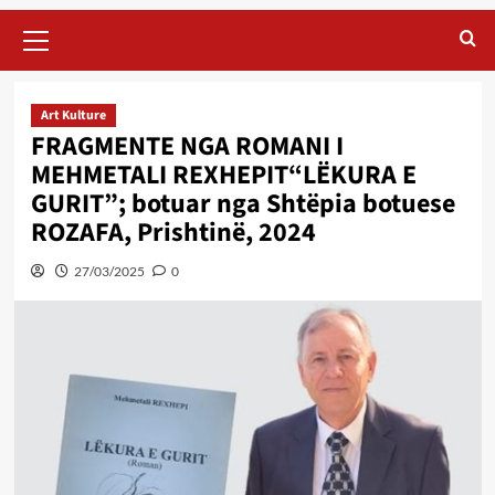
Primary
Menu
Art Kulture
FRAGMENTE NGA ROMANI I
MEHMETALI REXHEPIT“LËKURA E
GURIT”; botuar nga Shtëpia botuese
ROZAFA, Prishtinë, 2024
27/03/2025
0