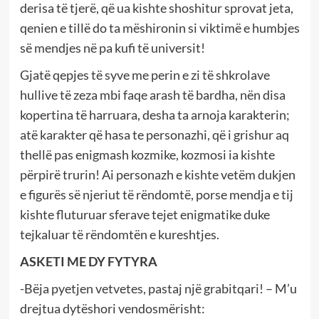
derisa të tjerë, që ua kishte shoshitur sprovat jeta,
qenien e tillë do ta mëshironin si viktimë e humbjes
së mendjes në pa kufi të universit!
Gjatë qepjes të syve me perin e zi të shkrolave
hullive të zeza mbi faqe arash të bardha, nën disa
kopertina të harruara, desha ta arnoja karakterin;
atë karakter që hasa te personazhi, që i grishur aq
thellë pas enigmash kozmike, kozmosi ia kishte
përpirë trurin! Ai personazh e kishte vetëm dukjen
e figurës së njeriut të rëndomtë, porse mendja e tij
kishte fluturuar sferave tejet enigmatike duke
tejkaluar të rëndomtën e kureshtjes.
ASKETI ME DY FYTYRA
-Bëja pyetjen vetvetes, pastaj një grabitqari! – M’u
drejtua dytëshori vendosmërisht: