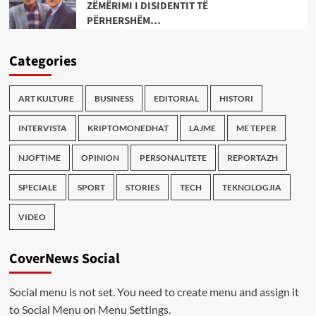
ZËMËRIMI I DISIDENTIT TË
PËRHERSHËM…
Categories
ART KULTURE
BUSINESS
EDITORIAL
HISTORI
INTERVISTA
KRIPTOMONEDHAT
LAJME
ME TEPER
NJOFTIME
OPINION
PERSONALITETE
REPORTAZH
SPECIALE
SPORT
STORIES
TECH
TEKNOLOGJIA
VIDEO
CoverNews Social
Social menu is not set. You need to create menu and assign it
to Social Menu on Menu Settings.