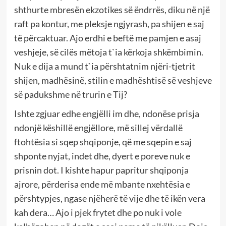
shthurte mbresën ekzotikes së ëndrrës, diku në një
raft pa kontur, me pleksje ngjyrash, pa shijen e saj
të përcaktuar. Ajo erdhi e beftë me pamjen e asaj
veshjeje, së cilës mëtoja t`ia kërkoja shkëmbimin.
Nuk e dija a mund t`ia përshtatnim njëri-tjetrit
shijen, madhësinë, stilin e madhështisë së veshjeve
së padukshme në trurin e Tij?
Ishte zgjuar edhe engjëlli im dhe, ndonëse prisja
ndonjë këshillë engjëllore, më sillej vërdallë
ftohtësia si sqep shqiponje, që me sqepin e saj
shponte nyjat, indet dhe, dyert e poreve nuk e
prisnin dot. I kishte hapur papritur shqiponja
ajrore, përderisa ende më mbante nxehtësia e
përshtypjes, ngase njëherë të vije dhe të ikën vera
kah dera… Ajo i pjek frytet dhe po nuk i vole