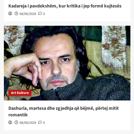
Kadareja i pavdekshëm, kur kritika i jep formë kujtesës
08/08/2026
0
Art Kulture
Dashuria, martesa dhe zgjedhja që bëjmë, përtej mitit
romantik
08/08/2026
0