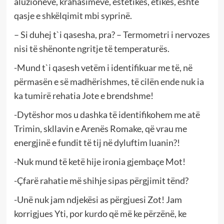
aluzioneve, krahasimeve, estetikës, etikës, është
qasje e shkëlqimit mbi syprinë.
– Si duhej t`i qasesha, pra? – Termometri i nervozes
nisi të shënonte ngritje të temperaturës.
-Mund t`i qasesh vetëm i identifikuar me të, në
përmasën e së madhërishmes, të cilën ende nuk ia
ka tumirë rehatia Jote e brendshme!
-Dytëshor mos u dashka të identifikohem me atë
Trimin, skllavin e Arenës Romake, që vrau me
energjinë e fundit të tij në dyluftim luanin?!
-Nuk mund të ketë hije ironia gjembaçe Mot!
-Çfarë rahatie më shihje sipas përgjimit tënd?
-Unë nuk jam ndjekësi as përgjuesi Zot! Jam
korrigjues Yti, por kurdo që më ke përzënë, ke