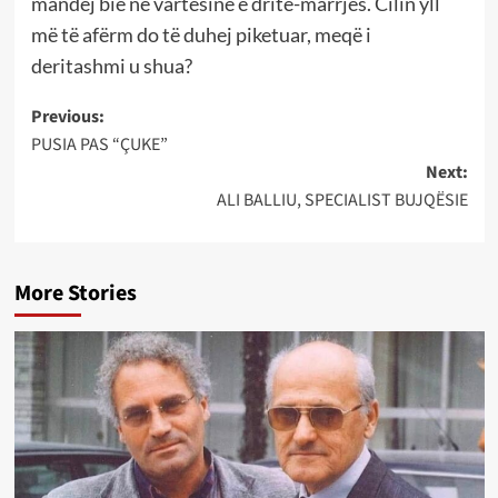
mandej bie në vartësinë e dritë-marrjes. Cilin yll
më të afërm do të duhej piketuar, meqë i
deritashmi u shua?
Post
Previous:
PUSIA PAS “ÇUKE”
navigation
Next:
ALI BALLIU, SPECIALIST BUJQËSIE
More Stories