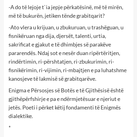
-A do të lejoje t`ia jepje përkatësinë, më të mirën,
më të bukurën, jetiken tënde grabitqarit?
-Ato vlera u krijuan, u zbukuruan, u trashëguan, u
fisnikëruan nga dija, djersët, talenti, urtia,
sakrificat e gjakut e të dhimbjes së parakëve
pararendës. Ndaj sot e nesër duan ripërtëritjen,
rindërtimin, ri-përshtatjen, ri-zbukurimin, ri-
fisnikërimin, ri-vijimin, ri-mbajtjen e pa luhatshme
kanosjeve të lakmisë së grabitqarëve.
Enigma e Përsosjes së Botës e të Gjithësisë është
gjithëpërfshirje e pa e ndërmjetësuar e njeriut e
jetës. Poeti i përket këtij fondamenti të Enigmës
dialektike.
*