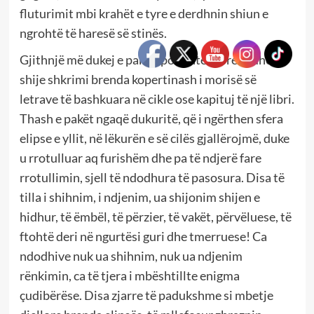
fluturimit mbi krahët e tyre e derdhnin shiun e
ngrohtë të haresë së stinës.
Gjithnjë më dukej e pakët, por linte mbresa dhe
shije shkrimi brenda kopertinash i morisë së
letrave të bashkuara në cikle ose kapituj të një libri.
Thash e pakët ngaqë dukuritë, që i ngërthen sfera
elipse e yllit, në lëkurën e së cilës gjallërojmë, duke
u rrotulluar aq furishëm dhe pa të ndjerë fare
rrotullimin, sjell të ndodhura të pasosura. Disa të
tilla i shihnim, i ndjenim, ua shijonim shijen e
hidhur, të ëmbël, të përzier, të vakët, përvëluese, të
ftohtë deri në ngurtësi guri dhe tmerruese! Ca
ndodhive nuk ua shihnim, nuk ua ndjenim
rënkimin, ca të tjera i mbështillte enigma
çudibërëse. Disa zjarre të padukshme si mbetje