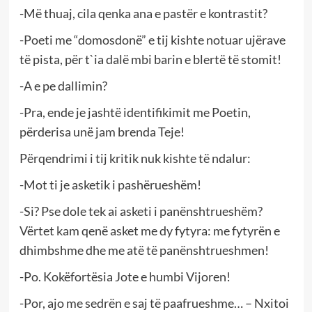
-Më thuaj, cila qenka ana e pastër e kontrastit?
-Poeti me “domosdonë” e tij kishte notuar ujërave
të pista, për t`ia dalë mbi barin e blertë të stomit!
-A e pe dallimin?
-Pra, ende je jashtë identifikimit me Poetin,
përderisa unë jam brenda Teje!
Përqendrimi i tij kritik nuk kishte të ndalur:
-Mot ti je asketik i pashërueshëm!
-Si? Pse dole tek ai asketi i panënshtrueshëm?
Vërtet kam qenë asket me dy fytyra: me fytyrën e
dhimbshme dhe me atë të panënshtrueshmen!
-Po. Kokëfortësia Jote e humbi Vijoren!
-Por, ajo me sedrën e saj të paafrueshme… – Nxitoi