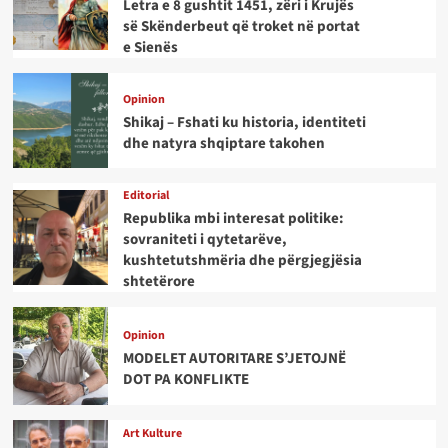
Letra e 8 gushtit 1451, zëri i Krujës
së Skënderbeut që troket në portat
e Sienës
Opinion
Shikaj – Fshati ku historia, identiteti
dhe natyra shqiptare takohen
Editorial
Republika mbi interesat politike:
sovraniteti i qytetarëve,
kushtetutshmëria dhe përgjegjësia
shtetërore
Opinion
MODELET AUTORITARE S’JETOJNË
DOT PA KONFLIKTE
Art Kulture