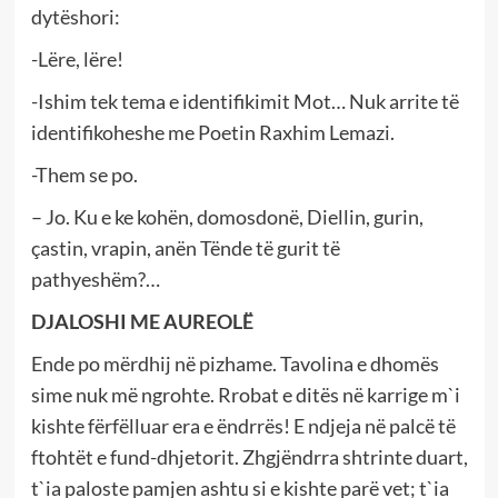
dytëshori:
-Lëre, lëre!
-Ishim tek tema e identifikimit Mot… Nuk arrite të
identifikoheshe me Poetin Raxhim Lemazi.
-Them se po.
– Jo. Ku e ke kohën, domosdonë, Diellin, gurin,
çastin, vrapin, anën Tënde të gurit të
pathyeshëm?…
DJALOSHI ME AUREOLË
Ende po mërdhij në pizhame. Tavolina e dhomës
sime nuk më ngrohte. Rrobat e ditës në karrige m`i
kishte fërfëlluar era e ëndrrës! E ndjeja në palcë të
ftohtët e fund-dhjetorit. Zhgjëndrra shtrinte duart,
t`ia paloste pamjen ashtu si e kishte parë vet; t`ia