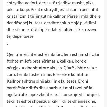
shtrydhe, aq fort, derisa të rrjedhke musht, pika,
pika të kuqe. Pikat e shtrydhjes i shkonin për shtati
kristalizimit të lëngut në kallnor. Përsëri mblidhej e
dendësohej kujtesa, derdhte shiun e një pikëllimi
dhe, sikurse rètë shpërndahej kaltërsisë e rrezeve
tej depërtuese.
*
Qenia ime ishte fushë, mbi të cilën reshnin shira të
ftohtë, mllefe breshërimash, kallkan, borë e
përgjakur dhe shtatore akujsh. Çfarë kishte reja e
zbrazte mbi fushën time. Rrëketë e kumtit të
Kallnorit shtresojnë akullin e kujtesës. Erdhi
bardhësia e ditës dhe abazhurit mbi tavolinë ia
ngufati atë copëz zbehtësie, sikurse një ylli në qiell,
të cilit i është shpenzuar cikli i dritë-dhënies dhe,