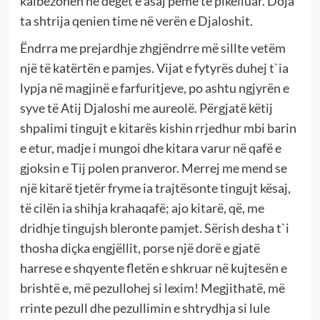
kalbëzohen në degët e asaj peme të pikëlluar. Doja
ta shtrija qenien time në verën e Djaloshit.
Ëndrra me prejardhje zhgjëndrre më sillte vetëm
një të katërtën e pamjes. Vijat e fytyrës duhej t`ia
lypja në magjinë e farfuritjeve, po ashtu ngjyrën e
syve të Atij Djaloshi me aureolë. Përgjatë këtij
shpalimi tingujt e kitarës kishin rrjedhur mbi barin
e etur, madje i mungoi dhe kitara varur në qafë e
gjoksin e Tij polen pranveror. Merrej me mend se
një kitarë tjetër fryme ia trajtësonte tingujt kësaj,
të cilën ia shihja krahaqafë; ajo kitarë, që, me
dridhje tingujsh bleronte pamjet. Sërish desha t`i
thosha diçka engjëllit, porse një dorë e gjatë
harrese e shqyente fletën e shkruar në kujtesën e
brishtë e, më pezullohej si lexim! Megjithatë, më
rrinte pezull dhe pezullimin e shtrydhja si lule