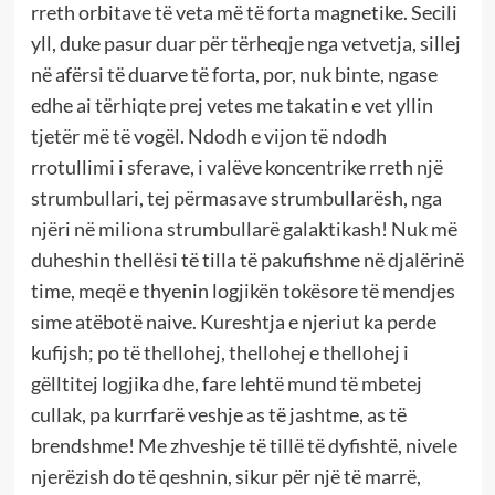
rreth orbitave të veta më të forta magnetike. Secili
yll, duke pasur duar për tërheqje nga vetvetja, sillej
në afërsi të duarve të forta, por, nuk binte, ngase
edhe ai tërhiqte prej vetes me takatin e vet yllin
tjetër më të vogël. Ndodh e vijon të ndodh
rrotullimi i sferave, i valëve koncentrike rreth një
strumbullari, tej përmasave strumbullarësh, nga
njëri në miliona strumbullarë galaktikash! Nuk më
duheshin thellësi të tilla të pakufishme në djalërinë
time, meqë e thyenin logjikën tokësore të mendjes
sime atëbotë naive. Kureshtja e njeriut ka perde
kufijsh; po të thellohej, thellohej e thellohej i
gëlltitej logjika dhe, fare lehtë mund të mbetej
cullak, pa kurrfarë veshje as të jashtme, as të
brendshme! Me zhveshje të tillë të dyfishtë, nivele
njerëzish do të qeshnin, sikur për një të marrë,