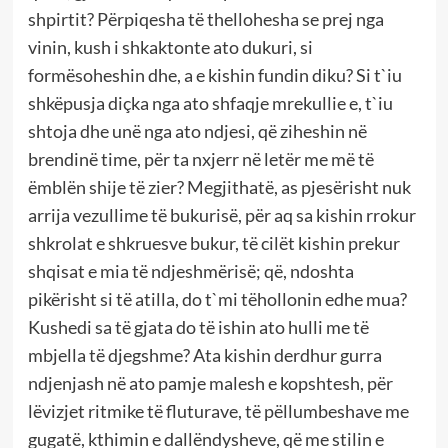
shpirtit? Përpiqesha të thellohesha se prej nga
vinin, kush i shkaktonte ato dukuri, si
formësoheshin dhe, a e kishin fundin diku? Si t`iu
shkëpusja diçka nga ato shfaqje mrekullie e, t`iu
shtoja dhe unë nga ato ndjesi, që ziheshin në
brendinë time, për ta nxjerr në letër me më të
ëmblën shije të zier? Megjithatë, as pjesërisht nuk
arrija vezullime të bukurisë, për aq sa kishin rrokur
shkrolat e shkruesve bukur, të cilët kishin prekur
shqisat e mia të ndjeshmërisë; që, ndoshta
pikërisht si të atilla, do t`mi tëhollonin edhe mua?
Kushedi sa të gjata do të ishin ato hulli me të
mbjella të djegshme? Ata kishin derdhur gurra
ndjenjash në ato pamje malesh e kopshtesh, për
lëvizjet ritmike të fluturave, të pëllumbeshave me
gugatë, kthimin e dallëndysheve, që me stilin e