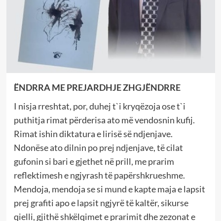
ËNDRRA ME PREJARDHJE ZHGJËNDRRE
I nisja rreshtat, por, duhej t`i kryqëzoja ose t`i
puthitja rimat përderisa ato më vendosnin kufij.
Rimat ishin diktatura e lirisë së ndjenjave.
Ndonëse ato dilnin po prej ndjenjave, të cilat
gufonin si bari e gjethet në prill, me prarim
reflektimesh e ngjyrash të papërshkrueshme.
Mendoja, mendoja se si mund e kapte maja e lapsit
prej grafiti apo e lapsit ngjyrë të kaltër, sikurse
qielli, gjithë shkëlqimet e prarimit dhe zezonat e