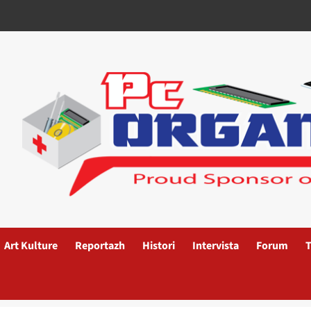
Art Kulture
Reportazh
Histori
Intervista
Forum
T