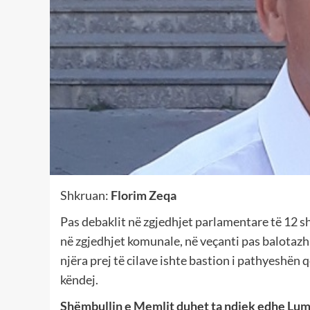
Shkruan:
Florim Zeqa
Pas debaklit në zgjedhjet parlamentare të 12 shk
në zgjedhjet komunale, në veçanti pas balotazh
njëra prej të cilave ishte bastion i pathyeshën 
këndej.
Shëmbullin e Memlit duhet ta ndjek edhe Lumi