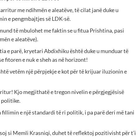
arritur me ndihmën e aleatëve, të cilat janë duke u
imin e pengmbajtjes së LDK-së.
nd të mbulohet me faktin se u fitua Prishtina, pasi
hmën e aleatëve).
ia e parë, kryetari Abdixhiku është duke u munduar të
e fitoren e nuk e sheh as në horizont!
htë vetëm një përpjekje e kot për të krijuar iluzionin e
itur! Kjo megjithatë e tregon nivelin e përgjegjësisë
 politike.
llimin e një standardi të ri politik, i pa parë deri më tani
oj si Memli Krasniqi, duhet të reflektoj pozitivisht për t’i