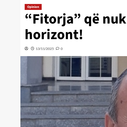
Opinion
“Fitorja” që nuk
horizont!
13/11/2025
0