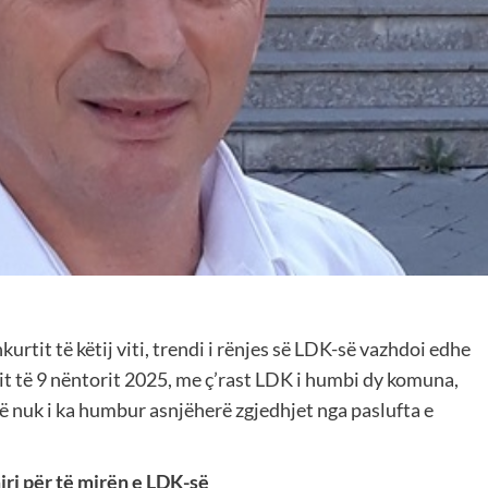
urtit të këtij viti, trendi i rënjes së LDK-së vazhdoi edhe
it të 9 nëntorit 2025, me ç’rast LDK i humbi dy komuna,
që nuk i ka humbur asnjëherë zgjedhjet nga paslufta e
ri për të mirën e LDK-së