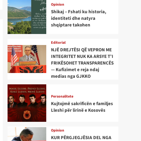
Opinion
Shikaj – Fshati ku historia,
identiteti dhe natyra
shqiptare takohen
Editorial
NJË DREJTËSI QË VEPRON ME
INTEGRITET NUK KA ARSYE T’I
FRIKËSOHET TRANSPARENCËS
— Kufizimet e reja ndaj
medias nga GJKKO
Personalitete
Kujtojmë sakrificën e familjes
Lleshi për lirinë e Kosovës
Opinion
KUR PËRGJEGJËSIA DEL NGA