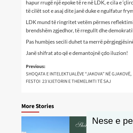
hapur rrugë një epoke të re në LDK, e cila e ‘çli
të cilët sot e asaj dite janë duke e ngulfatur f
LDK mund të ringritet vetëm përmes reflektimi
brendshëm zgjedhor, të rregullt dhe demokratik,
Pas humbjes secili duhet ta merrë përgjegjësinë
Janë shifrat ato që e demantojnë çdo iluzion!
Post
Previous:
SHOQATA E INTELEKTUALËVE “JAKOVA” NË GJAKOVË,
navigation
FESTOI 23 VJETORIN E THEMELIMTI TË SAJ
More Stories
Nese e pel