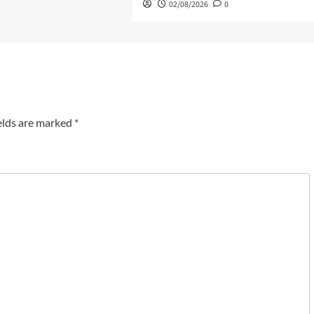
02/08/2026
0
elds are marked
*