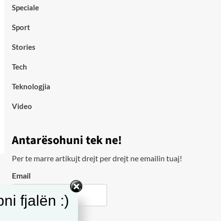
Speciale
Sport
Stories
Tech
Teknologjia
Video
Antarësohuni tek ne!
Per te marre artikujt drejt per drejt ne emailin tuaj!
Email
i fjalën :)
City