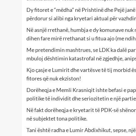
Dy fitoret e “mëdha” në Prishtinë dhe Pejë janë 
përdorur si alibi nga kryetari aktual për vazhd
Në asnjë rrethanë, humbja e dy komunave nuk mu
dihen fare mirë rrethanat si u fitua ajo (me ndi
Me pretendimin mashtrues, se LDK ka dalë part
mbuloj dështimin katastrofal në zgjedhje, anips
Kjo çasje e Lumirit dhe vartësve të tij morbid ës
fitores që nuk ekziston!
Dorëheqja e Memli Krasniqit ishte befasi e papr
politike të individit dhe seriozitetin e një partie
Në fakt dorëheqja e kryetarit të PDK-së shënon fi
në subjektet tona politike.
Tani është radha e Lumir Abdixhikut, sepse, njës