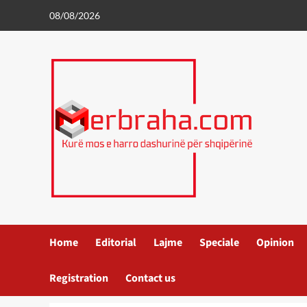
Skip
08/08/2026
to
content
Home
Editorial
Lajme
Speciale
Opinion
Registration
Contact us