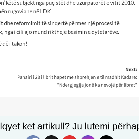
ron’ këtë subjekt nga puçistët dhe uzurpatorët e vitit 2010,
rymën rugoviane në LDK.
t dhe reformimit të sinqertë përmes një procesi të
 nga i cili ajo mund rikthejë besimin e qytetarëve.
 që i takon!
Next:
Panairi i 28 i librit hapet me shprehjen e të madhit Kadare:
“Ndërgjegjja jonë ka nevojë për librat”
qyet ket artikull? Ju lutemi përhapn