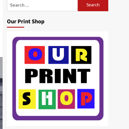
Search
for:
Our Print Shop