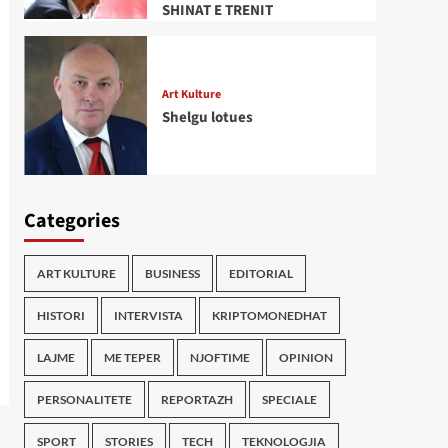
SHINAT E TRENIT
Art Kulture
Shelgu lotues
Categories
ART KULTURE
BUSINESS
EDITORIAL
HISTORI
INTERVISTA
KRIPTOMONEDHAT
LAJME
ME TEPER
NJOFTIME
OPINION
PERSONALITETE
REPORTAZH
SPECIALE
SPORT
STORIES
TECH
TEKNOLOGJIA