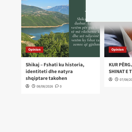
Opinion
Opinion
Shikaj – Fshati ku historia,
KUR PËRG
identiteti dhe natyra
SHINAT E 
shqiptare takohen
07/08/2
08/08/2026
0