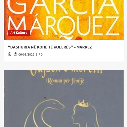
Art Kulture
“DASHURIA NË KOHË TË KOLERËS” – MARKEZ
06/08/2026
0