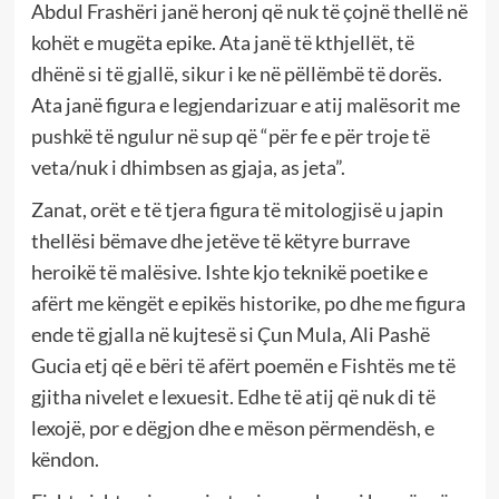
Abdul Frashëri janë heronj që nuk të çojnë thellë në
kohët e mugëta epike. Ata janë të kthjellët, të
dhënë si të gjallë, sikur i ke në pëllëmbë të dorës.
Ata janë figura e legjendarizuar e atij malësorit me
pushkë të ngulur në sup që “për fe e për troje të
veta/nuk i dhimbsen as gjaja, as jeta”.
Zanat, orët e të tjera figura të mitologjisë u japin
thellësi bëmave dhe jetëve të këtyre burrave
heroikë të malësive. Ishte kjo teknikë poetike e
afërt me këngët e epikës historike, po dhe me figura
ende të gjalla në kujtesë si Çun Mula, Ali Pashë
Gucia etj që e bëri të afërt poemën e Fishtës me të
gjitha nivelet e lexuesit. Edhe të atij që nuk di të
lexojë, por e dëgjon dhe e mëson përmendësh, e
këndon.