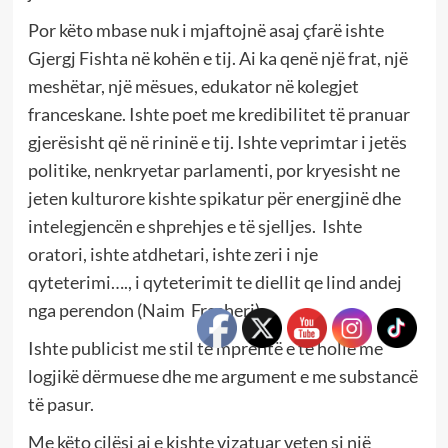
Por këto mbase nuk i mjaftojnë asaj çfarë ishte
Gjergj Fishta në kohën e tij. Ai ka qenë një frat, një
meshëtar, një mësues, edukator në kolegjet
franceskane. Ishte poet me kredibilitet të pranuar
gjerësisht që në rininë e tij. Ishte veprimtar i jetës
politike, nenkryetar parlamenti, por kryesisht ne
jeten kulturore kishte spikatur për energjinë dhe
intelegjencën e shprehjes e të sjelljes. Ishte
oratori, ishte atdhetari, ishte zeri i nje
qyteterimi…., i qyteterimit te diellit qe lind andej
nga perendon (Naim Frasheri).
Ishte publicist me stil të mprehtë e të hollë me
logjikë dërmuese dhe me argument e me substancë
të pasur.
Me këto cilësi ai e kishte vizatuar veten si një