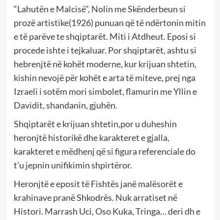
“Lahutën e Malcisë”, Nolin me Skënderbeun si
prozë artistike(1926) punuan që të ndërtonin mitin
e të parëve te shqiptarët. Miti i Atdheut. Eposi si
procede ishte i tejkaluar. Por shqiptarët, ashtu si
hebrenjtë në kohët moderne, kur krijuan shtetin,
kishin nevojë për kohët e arta të miteve, prej nga
Izraeli i sotëm mori simbolet, flamurin me Yllin e
Davidit, shandanin, gjuhën.
Shqiptarët e krijuan shtetin,por u duheshin
heronjtë historikë dhe karakteret e gjalla,
karakteret e mëdhenj që si figura referenciale do
t’u jepnin unifikimin shpirtëror.
Heronjtë e eposit të Fishtës janë malësorët e
krahinave pranë Shkodrës. Nuk arratiset në
Histori. Marrash Uci, Oso Kuka, Tringa… deri dh e