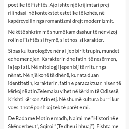
poetike të Fishtës. Ajo ishte një krijimtari prej
rilindasi, në kontekstet estetike të kohës, në
kapërcyellin nga romantizmi drejt modernizmit.
Në këtë shkrim më shumë kam dashur të nënvizoj
rolin e Fishtës si frymë, si ethos, si karakter.
Sipas kulturologëve nëna i jep birit trupin, mundet
edhe mendjen. Karakterin dhe fatin, të nesërmen,
ia jep i ati. Në mitologji jepen bij të rritur nga
nënat. Në një kohë të dhënë, kur ata duan
identitetin, karakterin, fatin e paracaktuar, nisen të
kërkojnë atin.Telemaku vihet në kërkim të Odisesë,
Krishti kërkon Atin etj. Në shumë kultura burri kur
vdes, thotë po shkoj tek të parët e mi.
De Rada me Motin e madh, Naimi me “Historinë e
Skënderbeut”, Sqiroi “(Te dheu i hhuaj”), Fishta me