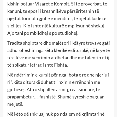
kishin botuar Visaret e Kombit. Si te proverbat, te
kanuni, te eposi i kreshnikëve përsëriteshin të
njëjtat formula gjuhe e mendimi, të njëtat kode të
sjelljes. Kjo ishte një kulturë e mpiksur në shekuj.
Ajo tani po mblidhej e po studiohej.
Tradita shqiptare dhe malësori i këtyre trevave gati
adhuroheshin nga këta klerikë e diturakë, në krye të
të cilëve me veprimin atdhetar dhe me talentin e tij
të spikatur letrar, ishte Fishta.
Në ndërrimin e kursit për nga “bota e re dhe njeriu i
ri”, këta diturakë duhet t’i nxinin e rrënonin me
gjithësej. Ata u shpallën armiq, reaksionarë, të
prapambetur…. fashistë. Shumë syresh e paguan
me jetë.
Në këto që shkruaj nuk po ndalem në krjimtarinë