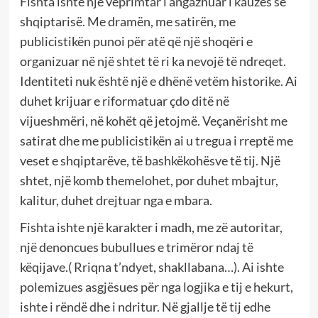
Fishta ishte nje veprimtar i angazhuar i kauzës së
shqiptarisë. Me dramën, me satirën, me
publicistikën punoi për atë që një shoqëri e
organizuar në një shtet të ri ka nevojë të ndreqet.
Identiteti nuk është një e dhënë vetëm historike. Ai
duhet krijuar e riformatuar çdo ditë në
vijueshmëri, në kohët që jetojmë. Veçanërisht me
satirat dhe me publicistikën ai u tregua i rreptë me
veset e shqiptarëve, të bashkëkohësve të tij. Një
shtet, një komb themelohet, por duhet mbajtur,
kalitur, duhet drejtuar nga e mbara.
Fishta ishte një karakter i madh, me zë autoritar,
një denoncues bubullues e trimëror ndaj të
këqijave.( Rriqna t’ndyet, shakllabana…). Ai ishte
polemizues asgjësues për nga logjika e tij e hekurt,
ishte i rëndë dhe i ndritur. Në gjallje të tij edhe