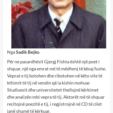
Nga
Sadik Bejko
Për ne pasardhësit Gjergj Fishta është një poet i
shquar, një nga emrat më të mëdhenj të kësaj fushe.
Veprat e tij botohen dhe ribotohen në këto vite të
kthimit të tij në vendin që ia kishin mohuar.
Studiuesit dhe universitetet thellojnë kërkimet
dhe analizën mbi vepra të tij. Aktorët më të shquar
recitojnë poezitë e tij, i regjistrojnë në CD të cilet
janë shumë të kërkuar.