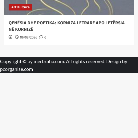
Art Kulture
QENËSIA DHE POETIKA: KORNIZA LETRARE APO LETËRSIA
NË KORNIZË
06/08/2026
0
Copyright © by
merbraha.com
. All rights reserved. Design by
pcorganise.com