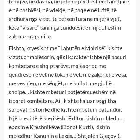
fëmijve, në dasma, në jetën e përditshme familjare
e në bashkësi, në vdekje, në paqe e në luftë, të
ardhura nga vitet, të përsëritura në mijëra vjet,
këto “visare” tani nga sunduesit e rinj quheshin
zakone prapanike.
Fishta, kryesisht me “Lahutën e Malcisë”, kishte
vizatuar malësorin, që si karakter ishte një pasuri
kombëtare e shqiptarëve, malësor që me
qëndresën e vet në tokën e vet, me zakonet e veta,
me veshjen, me këngët, me kullat, me gjuhën
shqipe… kishte mbetur i patjetërsueshëm në
tiparet kombëtare. Ai i kishte kaluar të gjitha
sprovat historike dhe kishte mbetur i patundur.
Një brez i tërë klerikësh të ditur kishin mbledhur
eposin e Kreshnikëve (Donat Kurti), kishin
mbledhur Kanunin e Lekës…(Shtjefën Gjeçovi),