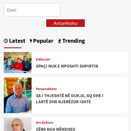
Antarësohu
Latest
Popular
Trending
Editorial
SPAÇI NUK E MPOSHTI SHPIRTIN
Personalitete
SA I THJESHTË NË DUKJE, AQ DHE I
LARTË DHE NJERËZOR ISHTE
Art Kulture
ZËRA NGA NËNDHEU