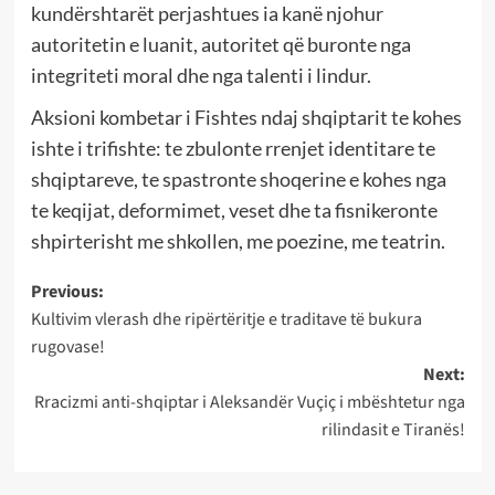
kundërshtarët perjashtues ia kanë njohur
autoritetin e luanit, autoritet që buronte nga
integriteti moral dhe nga talenti i lindur.
Aksioni kombetar i Fishtes ndaj shqiptarit te kohes
ishte i trifishte: te zbulonte rrenjet identitare te
shqiptareve, te spastronte shoqerine e kohes nga
te keqijat, deformimet, veset dhe ta fisnikeronte
shpirterisht me shkollen, me poezine, me teatrin.
Post
Previous:
Kultivim vlerash dhe ripërtëritje e traditave të bukura
navigation
rugovase!
Next:
Rracizmi anti-shqiptar i Aleksandër Vuçiç i mbështetur nga
rilindasit e Tiranës!