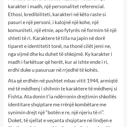
karakter i madh, një personalitet referencial.
Ethosi, kredibiliteti, karakteri në këto raste si
pasuri e një personi, i kalojnë një kohe, një
komuniteti, një etnie, apo fytyrës në formim të një
shteti të ri. Karaktere të tilla na japin në dorë
tiparet e identitetit tonë, na thonë cilët jemi ne,
nga vijmë dhe ku duhet të shkojmë. Ky karakter i
madh i farkëtuar që herët, kur ai ishte ende i ri,
erdhi duke u pasuruar në rrjedhë të kohës.
Ata që erdhën në pushtet mbas vitit 1944, armiqtë
më të mëdhenj i shihnin te karaktere të mëdhenj si
Fishta. Ata donin t’ia ndërronin drejtimin shkollës
identitare shqiptare me rrënjë kombëtare me
synimin drejt një “botën e re, një njeriu të ri”.
Doket, të sjellat e veçanta shqiptare në lindjen e