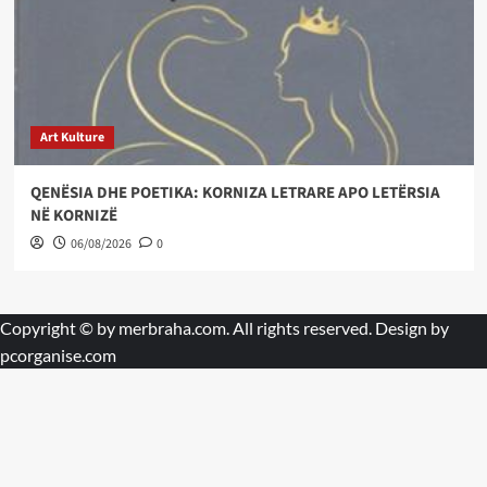
Art Kulture
QENËSIA DHE POETIKA: KORNIZA LETRARE APO LETËRSIA
NË KORNIZË
06/08/2026
0
Copyright © by
merbraha.com
. All rights reserved. Design by
pcorganise.com