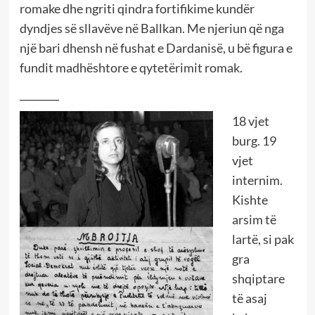
romake dhe ngriti qindra fortifikime kundër
dyndjes së sllavëve në Ballkan. Me njeriun që nga
një bari dhensh në fushat e Dardanisë, u bë figura e
fundit madhështore e qytetërimit romak.
________
18 vjet
burg. 19
vjet
internim.
Kishte
arsim të
lartë, si pak
gra
shqiptare
të asaj