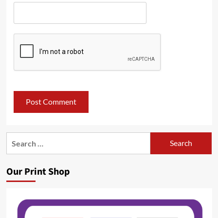
Search
for:
Our Print Shop