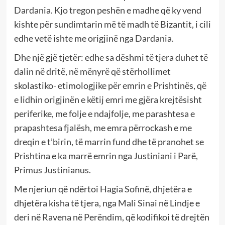
Dardania. Kjo tregon peshën e madhe që ky vend
kishte për sundimtarin më të madh të Bizantit, i cili
edhe vetë ishte me origjinë nga Dardania.
Dhe një gjë tjetër: edhe sa dëshmi të tjera duhet të
dalin në dritë, në mënyrë që stërhollimet
skolastiko- etimologjike për emrin e Prishtinës, që
e lidhin origjinën e këtij emri me gjëra krejtësisht
periferike, me folje e ndajfolje, me parashtesa e
prapashtesa fjalësh, me emra përrockash e me
dreqin e t’birin, të marrin fund dhe të pranohet se
Prishtina e ka marrë emrin nga Justiniani i Parë,
Primus Justinianus.
Me njeriun që ndërtoi Hagia Sofinë, dhjetëra e
dhjetëra kisha të tjera, nga Mali Sinai në Lindje e
deri në Ravena në Perëndim, që kodifikoi të drejtën