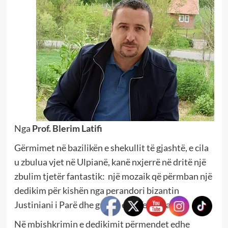
Nga
Prof. Blerim Latifi
Gërmimet në bazilikën e shekullit të gjashtë, e cila
u zbulua vjet në Ulpianë, kanë nxjerrë në dritë një
zbulim tjetër fantastik: një mozaik që përmban një
dedikim për kishën nga perandori bizantin
Justiniani i Parë dhe gruaja e tij Teodora.
Në mbishkrimin e dedikimit përmendet edhe