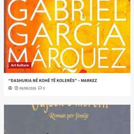
Art Kulture
“DASHURIA NË KOHË TË KOLERËS” – MARKEZ
06/08/2026
0