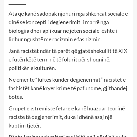
________
Ata që kanë sadopak njohuri nga shkencat sociale e
dinë se koncepti i degjenerimit, i marrë nga
biologjia dhe i aplikuar në jetën sociale, është i
lidhur ngushtë me racizmin e fashizmin.
Janë racistët ndër të parët që gjatë shekullit të XIX
e futën këtë term në të folurit për shoqninë,
politikën e kulturën.
Në emër të “luftës kundër degjenerimit” racistët e
fashistët kanë kryer krime të pafundme, gjithandej
botës.
Grupet ekstremiste fetare e kanë huazuar teorinë
raciste të degjenerimit, duke i dhënë asaj një
kuptim tjetër.
Për to krejt moderniteti me liritë e tij që vijnë duke