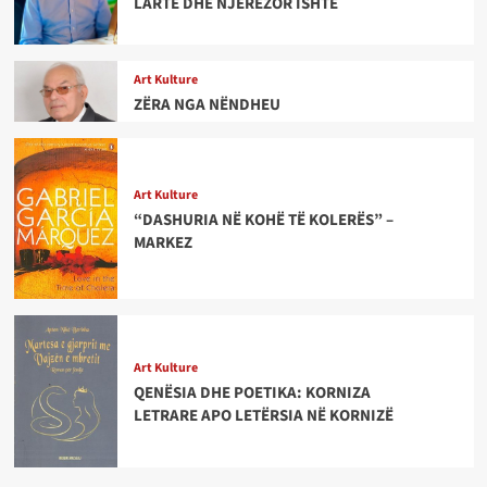
LARTË DHE NJERËZOR ISHTE
Art Kulture
ZËRA NGA NËNDHEU
Art Kulture
“DASHURIA NË KOHË TË KOLERËS” –
MARKEZ
Art Kulture
QENËSIA DHE POETIKA: KORNIZA
LETRARE APO LETËRSIA NË KORNIZË