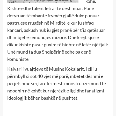
kohe.
Kishte edhe talent letrar të dëshmuar. Por e
detyruan të mbante frymën gjallë duke punuar
pastruese rrugësh në Mirditë, e kur ju shfaq
kanceri, askush nuk iu gjet pranë për t’ia qetësuar
dhimbjet e sëmundjes mizore. Dhe krejt kjo se
dikur kishte pasur guxim të hidhte në letër një fjali:
Unë mund ta dua Shqipërinë edhe pa qenë
komuniste.
Kalvari i vuajtjeve të Musine Kokalarit, i cili u
përmbyll si sot 40 vjet më parë, mbetet dëshmi e
përjetshme se çfarë krimesh monstruoze mund të
ndodhin në kohët kur njerëzit e ligj dhe fanatizmi
ideologjik bëhen bashkë në pushtet.