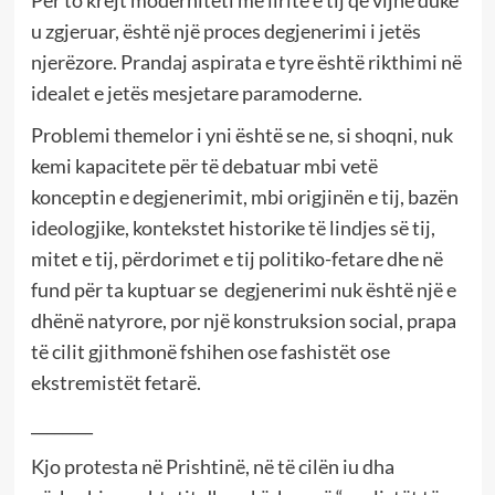
u zgjeruar, është një proces degjenerimi i jetës
njerëzore. Prandaj aspirata e tyre është rikthimi në
idealet e jetës mesjetare paramoderne.
Problemi themelor i yni është se ne, si shoqni, nuk
kemi kapacitete për të debatuar mbi vetë
konceptin e degjenerimit, mbi origjinën e tij, bazën
ideologjike, kontekstet historike të lindjes së tij,
mitet e tij, përdorimet e tij politiko-fetare dhe në
fund për ta kuptuar se degjenerimi nuk është një e
dhënë natyrore, por një konstruksion social, prapa
të cilit gjithmonë fshihen ose fashistët ose
ekstremistët fetarë.
________
Kjo protesta në Prishtinë, në të cilën iu dha