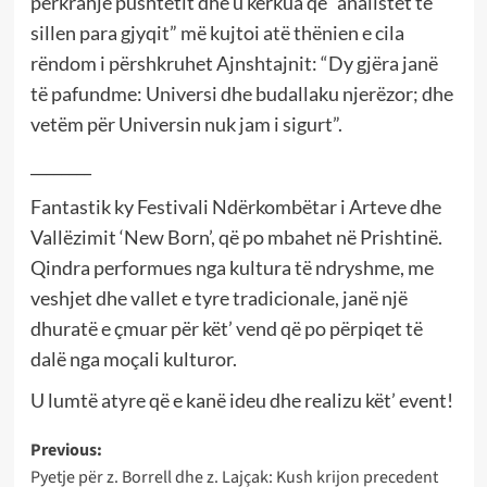
përkrahje pushtetit dhe u kërkua që “analistët të
sillen para gjyqit” më kujtoi atë thënien e cila
rëndom i përshkruhet Ajnshtajnit: “Dy gjëra janë
të pafundme: Universi dhe budallaku njerëzor; dhe
vetëm për Universin nuk jam i sigurt”.
________
Fantastik ky Festivali Ndërkombëtar i Arteve dhe
Vallëzimit ‘New Born’, që po mbahet në Prishtinë.
Qindra performues nga kultura të ndryshme, me
veshjet dhe vallet e tyre tradicionale, janë një
dhuratë e çmuar për kët’ vend që po përpiqet të
dalë nga moçali kulturor.
U lumtë atyre që e kanë ideu dhe realizu kët’ event!
Post
Previous:
Pyetje për z. Borrell dhe z. Lajçak: Kush krijon precedent