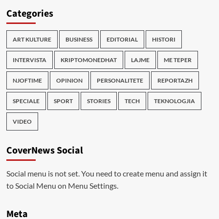
Categories
ART KULTURE
BUSINESS
EDITORIAL
HISTORI
INTERVISTA
KRIPTOMONEDHAT
LAJME
ME TEPER
NJOFTIME
OPINION
PERSONALITETE
REPORTAZH
SPECIALE
SPORT
STORIES
TECH
TEKNOLOGJIA
VIDEO
CoverNews Social
Social menu is not set. You need to create menu and assign it
to Social Menu on Menu Settings.
Meta