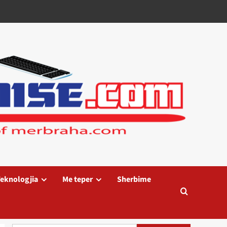
eknologjia
Me teper
Sherbime