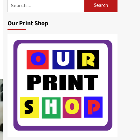
Search
for:
Our Print Shop