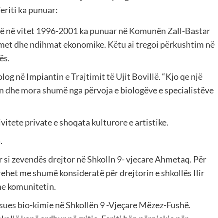
eriti ka punuar:
 në vitet 1996-2001 ka punuar në Komunën Zall-Bastar
imet dhe ndihmat ekonomike. Këtu ai tregoi përkushtim në
ës.
log në Impiantin e Trajtimit të Ujit Bovillë. “Kjo qe një
n dhe mora shumë nga përvoja e biologëve e specialistëve
itete private e shoqata kulturore e artistike.
.
r si zevendës drejtor në Shkolln 9- vjecare Ahmetaq. Për
ehet me shumë konsideratë për drejtorin e shkollës Ilir
he komunitetin.
mësues bio-kimie në Shkollën 9 -Vjeçare Mëzez-Fushë.