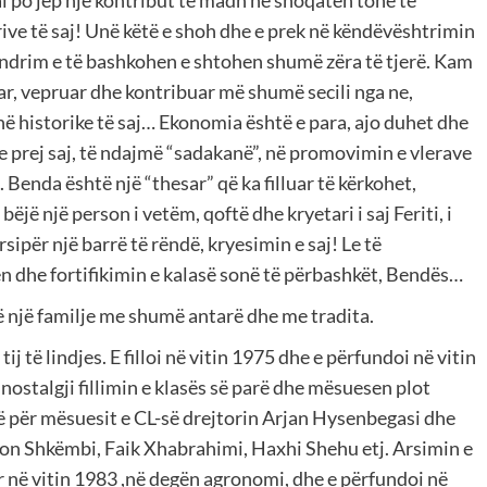
ai po jep një kontribut të madh në shoqatën tonë të
ve të saj! Unë këtë e shoh dhe e prek në këndëvështrimin
ëndrim e të bashkohen e shtohen shumë zëra të tjerë. Kam
r, vepruar dhe kontribuar më shumë secili nga ne,
hë historike të saj… Ekonomia është e para, ajo duhet dhe
 prej saj, të ndajmë “sadakanë”, në promovimin e vlerave
Benda është një “thesar” që ka filluar të kërkohet,
ë një person i vetëm, qoftë dhe kryetari i saj Feriti, i
sipër një barrë të rëndë, kryesimin e saj! Le të
en dhe fortifikimin e kalasë sonë të përbashkët, Bendës…
ë një familje me shumë antarë dhe me tradita.
tij të lindjes. E filloi në vitin 1975 dhe e përfundoi në vitin
ostalgji fillimin e klasës së parë dhe mësuesen plot
 për mësuesit e CL-së drejtorin Arjan Hysenbegasi dhe
n Shkëmbi, Faik Xhabrahimi, Haxhi Shehu etj. Arsimin e
 në vitin 1983 ,në degën agronomi, dhe e përfundoi në