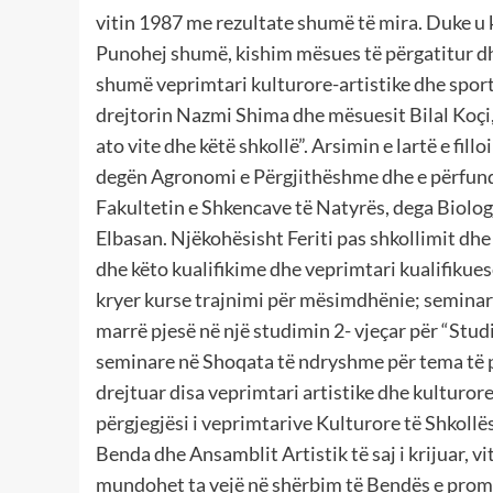
vitin 1987 me rezultate shumë të mira. Duke u 
Punohej shumë, kishim mësues të përgatitur dh
shumë veprimtari kulturore-artistike dhe spor
drejtorin Nazmi Shima dhe mësuesit Bilal Koçi,
ato vite dhe këtë shkollë”. Arsimin e lartë e fi
degën Agronomi e Përgjithëshme dhe e përfund
Fakultetin e Shkencave të Natyrës, dega Biolog
Elbasan. Njëkohësisht Feriti pas shkollimit dh
dhe këto kualifikime dhe veprimtari kualifikuese 
kryer kurse trajnimi për mësimdhënie; seminar
marrë pjesë në një studimin 2- vjeçar për “Stud
seminare në Shoqata të ndryshme për tema të pr
drejtuar disa veprimtari artistike dhe kulturo
përgjegjësi i veprimtarive Kulturore të Shkoll
Benda dhe Ansamblit Artistik të saj i krijuar, vit
mundohet ta vejë në shërbim të Bendës e prom