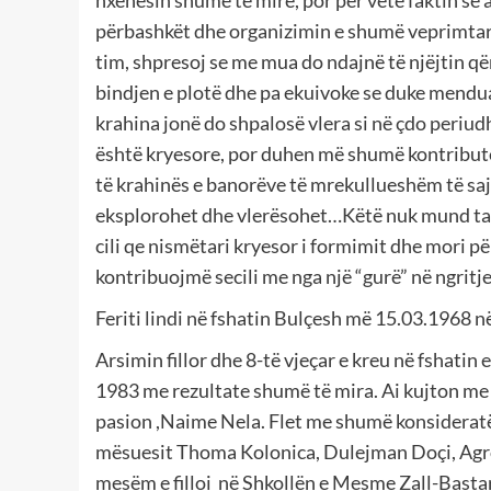
nxënësin shumë të mirë, por për vetë faktin se 
përbashkët dhe organizimin e shumë veprimtari
tim, shpresoj se me mua do ndajnë të njëjtin q
bindjen e plotë dhe pa ekuivoke se duke mendua
krahina jonë do shpalosë vlera si në çdo periud
është kryesore, por duhen më shumë kontribute
të krahinës e banorëve të mrekullueshëm të saj. 
eksplorohet dhe vlerësohet…Këtë nuk mund ta bëj
cili qe nismëtari kryesor i formimit dhe mori për
kontribuojmë secili me nga një “gurë” në ngritj
Feriti lindi në fshatin Bulçesh më 15.03.1968 n
Arsimin fillor dhe 8-të vjeçar e kreu në fshatin e 
1983 me rezultate shumë të mira. Ai kujton me n
pasion ,Naime Nela. Flet me shumë konsideratë
mësuesit Thoma Kolonica, Dulejman Doçi, Agro
mesëm e filloi në Shkollën e Mesme Zall-Bastar