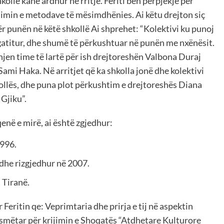
kollë kanë ardhur në rritje. Feriti bën përpjekje për
simin e metodave të mësimdhënies. Ai këtu drejton siç
ër punën në këtë shkollë Ai shprehet: “Kolektivi ku punoj
rgatitur, dhe shumë të përkushtuar në punën me nxënësit.
en time të lartë për ish drejtoreshën Valbona Duraj
ami Haka. Në arritjet që ka shkolla jonë dhe kolektivi
hkollës, dhe puna plot përkushtim e drejtoreshës Diana
Gjiku”.
enë e mirë, ai është zgjedhur:
1996.
 dhe rizgjedhur në 2007.
 Tiranë.
 Feritin qe: Veprimtaria dhe prirja e tij në aspektin
nismëtar për krijimin e Shoqatës “Atdhetare Kulturore