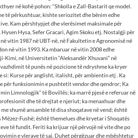
kthyer në kohë pohon: “Shkolla e Zall-Bastarit qe model.
e të përkushtuar, kishte seriozitet dhe bënim edhe
tive. Kam përshtypjet dhe vlerësimet maksimale për
 Hysen Hysa, Sefer Gracari, Agim Skoku etj. Nostalgji për
lloi në vitin 1987 në UBT-në, në Fakultetin e Agronomisë në
on në vitin 1993. Ka mbaruar në vitin 2008 edhe
ji-Kimi, në Universitetin “Aleksandër Xhuvani” në
e vazhdimit të punës në pozicione të ndryshme ka kryer
si: Kurse për anglisht, italisht, për ambientin etj . Ka
e për funksionimin e pushtetit vendor dhe qendror; Ka
imin Limnologjik” të Bovillës; ka marrë pjesë e referuar në
ofesionit dhe të drejtat e njeriut; ka menaxhuar dhe
re me shumë ansamble të disa shoqatave në vend; është
ës Mëzez-Fushë; është themelues dhe kryetar i Shoqatës
eve të fundit. Feriti ka krijuar një përvojë në vite dhe po
ovimin e vlerave të saj. Duhet përgëzuar dhe mbështetur