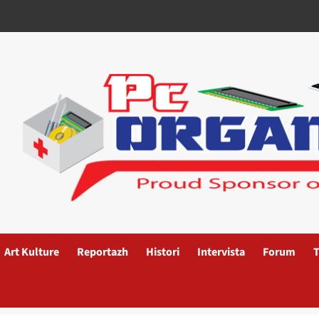
Art Kulture
Reportazh
Histori
Intervista
Forum
T