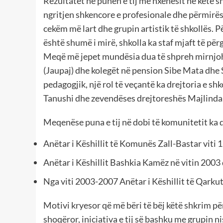
Rezultatet në punën e tij me nxënësit në këtë sh
ngritjen shkencore e profesionale dhe përmirë
cekëm më lart dhe grupin artistik të shkollës. P
është shumë i mirë, shkolla ka staf mjaft të pë
Meqë më jepet mundësia dua të shpreh mirnjohj
(Jaupaj) dhe kolegët në pension Sibe Mata dhe S
pedagogjik, një rol të veçantë ka drejtoria e s
Tanushi dhe zevendëses drejtoreshës Majlinda 
Meqenëse puna e tij në dobi të komunitetit ka q
Anëtar i Këshillit të Komunës Zall-Bastar viti 
Anëtar i Këshillit Bashkia Kamëz në vitin 2003
Nga viti 2003-2007 Anëtar i Këshillit të Qarkut
Motivi kryesor që më bëri të bëj këtë shkrim për
shoqëror, iniciativa e tij së bashku me grupin 