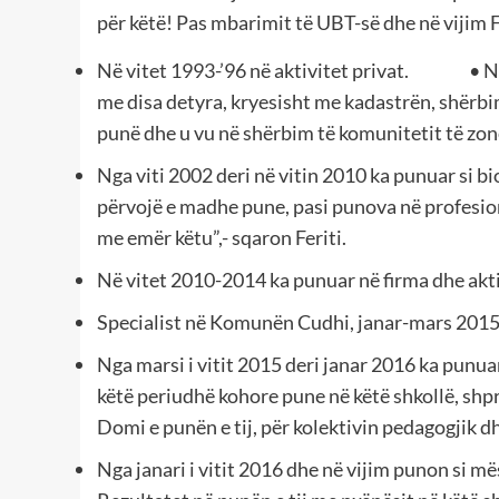
për këtë! Pas mbarimit të UBT-së dhe në vijim F
Në vitet 1993-’96 në aktivitet privat. • Në
me disa detyra, kryesisht me kadastrën, shërb
punë dhe u vu në shërbim të komunitetit të zon
Nga viti 2002 deri në vitin 2010 ka punuar si bio
përvojë e madhe pune, pasi punova në profesio
me emër këtu”,- sqaron Feriti.
Në vitet 2010-2014 ka punuar në firma dhe aktiv
Specialist në Komunën Cudhi, janar-mars 2015
Nga marsi i vitit 2015 deri janar 2016 ka punua
këtë periudhë kohore pune në këtë shkollë, shpr
Domi e punën e tij, për kolektivin pedagogjik d
Nga janari i vitit 2016 dhe në vijim punon si 