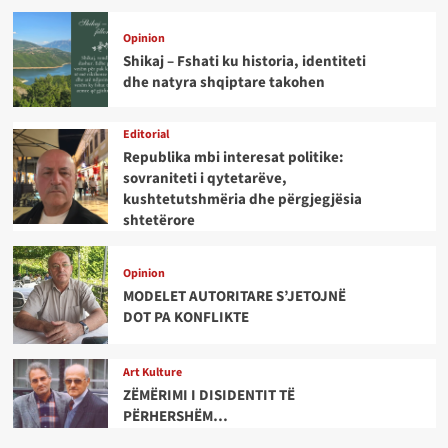
Opinion
Shikaj – Fshati ku historia, identiteti
dhe natyra shqiptare takohen
Editorial
Republika mbi interesat politike:
sovraniteti i qytetarëve,
kushtetutshmëria dhe përgjegjësia
shtetërore
Opinion
MODELET AUTORITARE S’JETOJNË
DOT PA KONFLIKTE
Art Kulture
ZËMËRIMI I DISIDENTIT TË
PËRHERSHËM…