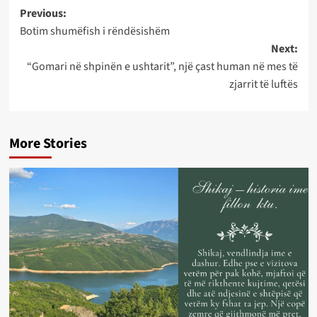
Post
Previous:
Botim shumëfish i rëndësishëm
navigation
Next:
“Gomari në shpinën e ushtarit”, një çast human në mes të
zjarrit të luftës
More Stories