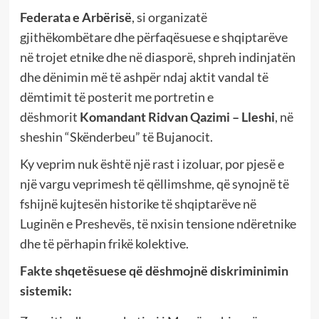
Federata e Arbërisë
, si organizatë
gjithëkombëtare dhe përfaqësuese e shqiptarëve
në trojet etnike dhe në diasporë, shpreh indinjatën
dhe dënimin më të ashpër ndaj aktit vandal të
dëmtimit të posterit me portretin e
dëshmorit
Komandant Ridvan Qazimi – Lleshi
, në
sheshin “Skënderbeu” të Bujanocit.
Ky veprim nuk është një rast i izoluar, por pjesë e
një vargu veprimesh të qëllimshme, që synojnë të
fshijnë kujtesën historike të shqiptarëve në
Luginën e Preshevës, të nxisin tensione ndëretnike
dhe të përhapin frikë kolektive.
Fakte shqetësuese që dëshmojnë diskriminimin
sistemik: