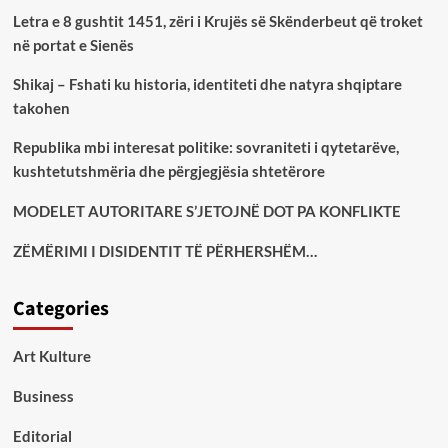
Letra e 8 gushtit 1451, zëri i Krujës së Skënderbeut që troket
në portat e Sienës
Shikaj – Fshati ku historia, identiteti dhe natyra shqiptare
takohen
Republika mbi interesat politike: sovraniteti i qytetarëve,
kushtetutshmëria dhe përgjegjësia shtetërore
MODELET AUTORITARE S’JETOJNË DOT PA KONFLIKTE
ZËMËRIMI I DISIDENTIT TË PËRHERSHËM…
Categories
Art Kulture
Business
Editorial