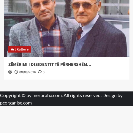
Art Kulture
ZËMËRIMI I DISIDENTIT TË PËRHERSHËM…
08/08/2026
0
Copyright © by
merbraha.com
. All rights reserved. Design by
pcorganise.com