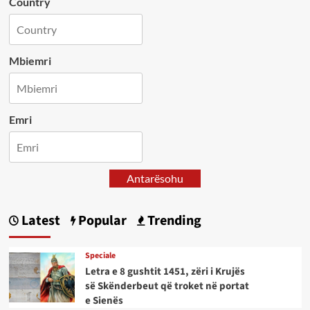
Country
Mbiemri
Emri
Antarësohu
Latest
Popular
Trending
Speciale
Letra e 8 gushtit 1451, zëri i Krujës
së Skënderbeut që troket në portat
e Sienës