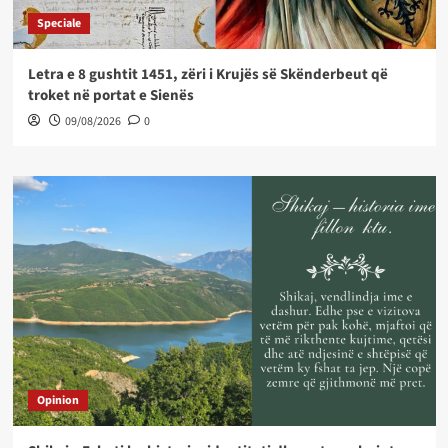
Speciale
Letra e 8 gushtit 1451, zëri i Krujës së Skënderbeut që
troket në portat e Sienës
09/08/2026
0
Opinion