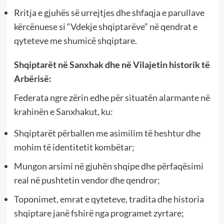
Rritja e gjuhës së urrejtjes dhe shfaqja e parullave
kërcënuese si “Vdekje shqiptarëve” në qendrat e
qyteteve me shumicë shqiptare.
Shqiptarët në Sanxhak dhe në Vilajetin historik të
Arbërisë:
Federata ngre zërin edhe për situatën alarmante në
krahinën e Sanxhakut, ku:
Shqiptarët përballen me asimilim të heshtur dhe
mohim të identitetit kombëtar;
Mungon arsimi në gjuhën shqipe dhe përfaqësimi
real në pushtetin vendor dhe qendror;
Toponimet, emrat e qyteteve, tradita dhe historia
shqiptare janë fshirë nga programet zyrtare;