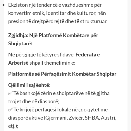
Ekziston një tendencë e vazhdueshme për
konvertim etnik, identitar dhe kulturor, nën
presion të drejtpërdrejtë dhe të strukturuar.
Zgjidhja: Një Platformë Kombëtare për
Shqiptarët
Në përgjigje të këtyre sfidave,
Federata e
Arbërisë
shpall themelimin e:
Platformës së Përfaqësimit Kombëtar Shqiptar
Qëllimi i saj është:
✅ Të bashkojë zërin e shqiptarëve në të gjitha
trojet dhe në diasporë;
✅ Të krijojë përfaqësi lokale në çdo qytet me
diasporë aktive (Gjermani, Zvicër, SHBA, Austri,
etj.);