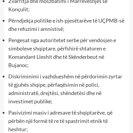
Zvarritja dhe moszbatimi i Marrëveshjes së
Konçulit;
Përndjekja politike e ish-pjesëtarëve të UÇPMB-së
dhe refuzimi i amnistisë;
Pengesat nga autoritetet serbe për vendosjen e
simboleve shqiptare, përfshirë shtatoren e
Komandant Lleshit dhe të Skënderbeut në
Bujanoc;
Diskriminimi i vazhdueshëm në përdorimin zyrtar
të gjuhës shqipe, përfaqësimin në polici,
administratë, drejtësi, shëndetësi dhe në
investimet publike;
Pasivizimi masiv i adresave të shqiptarëve, që
përbën një formë të re të spastrimit etnik të
heshtur;