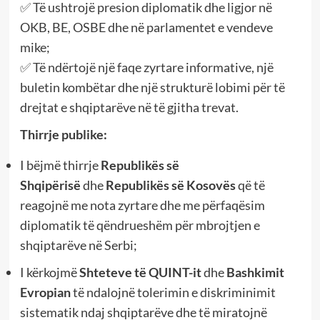
✅ Të ushtrojë presion diplomatik dhe ligjor në
OKB, BE, OSBE dhe në parlamentet e vendeve
mike;
✅ Të ndërtojë një faqe zyrtare informative, një
buletin kombëtar dhe një strukturë lobimi për të
drejtat e shqiptarëve në të gjitha trevat.
Thirrje publike:
I bëjmë thirrje
Republikës së
Shqipërisë
dhe
Republikës së Kosovës
që të
reagojnë me nota zyrtare dhe me përfaqësim
diplomatik të qëndrueshëm për mbrojtjen e
shqiptarëve në Serbi;
I kërkojmë
Shteteve të QUINT-it
dhe
Bashkimit
Evropian
të ndalojnë tolerimin e diskriminimit
sistematik ndaj shqiptarëve dhe të miratojnë