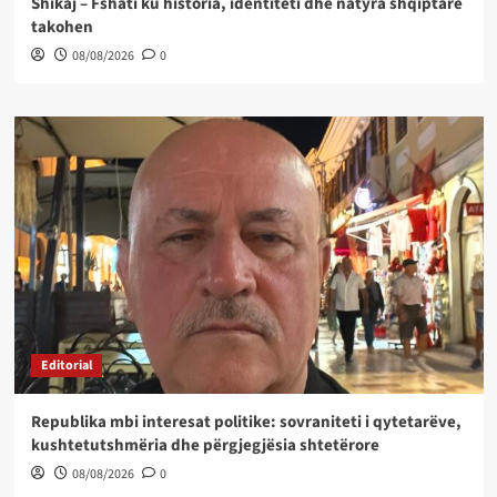
Shikaj – Fshati ku historia, identiteti dhe natyra shqiptare
takohen
08/08/2026
0
Editorial
Republika mbi interesat politike: sovraniteti i qytetarëve,
kushtetutshmëria dhe përgjegjësia shtetërore
08/08/2026
0