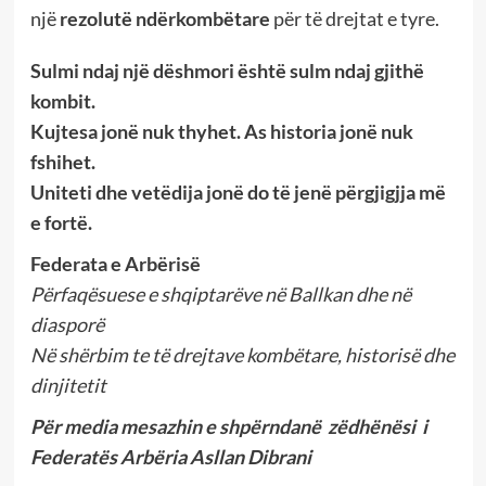
një
rezolutë ndërkombëtare
për të drejtat e tyre.
Sulmi ndaj një dëshmori është sulm ndaj gjithë
kombit.
Kujtesa jonë nuk thyhet. As historia jonë nuk
fshihet.
Uniteti dhe vetëdija jonë do të jenë përgjigjja më
e fortë.
Federata e Arbërisë
Përfaqësuese e shqiptarëve në Ballkan dhe në
diasporë
Në shërbim te të drejtave kombëtare, historisë dhe
dinjitetit
Për media mesazhin e shpërndanë zëdhënësi i
Federatës
Arbëria Asllan Dibrani