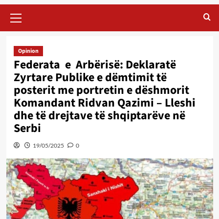
Primary
Menu
Opinion
Federata e Arbërisë: Deklaratë
Zyrtare Publike e dëmtimit të
posterit me portretin e dëshmorit
Komandant Ridvan Qazimi – Lleshi
dhe të drejtave të shqiptarëve në
Serbi
19/05/2025
0