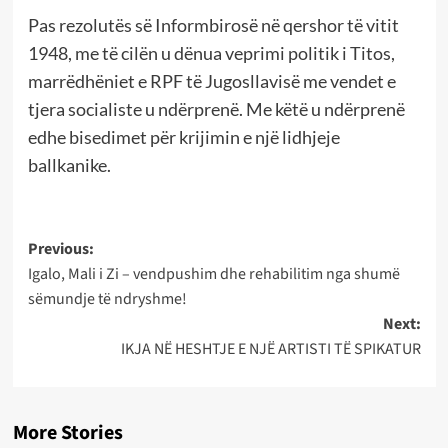
Pas rezolutës së Informbirosë në qershor të vitit
1948, me të cilën u dënua veprimi politik i Titos,
marrëdhëniet e RPF të Jugosllavisë me vendet e
tjera socialiste u ndërprenë. Me këtë u ndërprenë
edhe bisedimet për krijimin e një lidhjeje
ballkanike.
Post
Previous:
Igalo, Mali i Zi – vendpushim dhe rehabilitim nga shumë
navigation
sëmundje të ndryshme!
Next:
IKJA NË HESHTJE E NJË ARTISTI TË SPIKATUR
More Stories