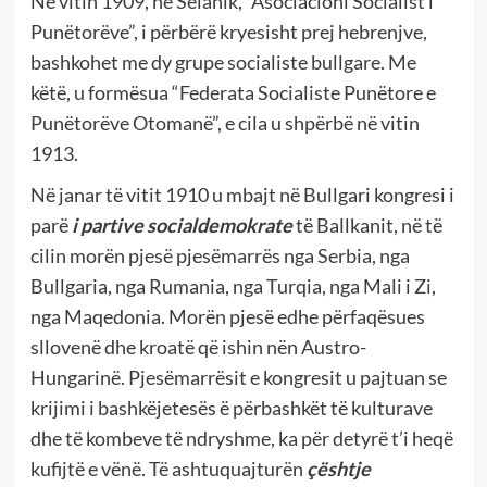
Në vitin 1909, në Selanik, “Asociacioni Socialist i
Punëtorëve”, i përbërë kryesisht prej hebrenjve,
bashkohet me dy grupe socialiste bullgare. Me
këtë, u formësua “Federata Socialiste Punëtore e
Punëtorëve Otomanë”, e cila u shpërbë në vitin
1913.
Në janar të vitit 1910 u mbajt në Bullgari kongresi i
parë
i partive socialdemokrate
të Ballkanit, në të
cilin morën pjesë pjesëmarrës nga Serbia, nga
Bullgaria, nga Rumania, nga Turqia, nga Mali i Zi,
nga Maqedonia. Morën pjesë edhe përfaqësues
sllovenë dhe kroatë që ishin nën Austro-
Hungarinë. Pjesëmarrësit e kongresit u pajtuan se
krijimi i bashkëjetesës ë përbashkët të kulturave
dhe të kombeve të ndryshme, ka për detyrë t’i heqë
kufijtë e vënë. Të ashtuquajturën
çështje