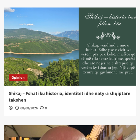
Opinion
Shikaj – Fshati ku historia, identiteti dhe natyra shqiptare
takohen
08/08/2026
0