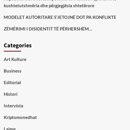
kushtetutshmëria dhe përgjegjësia shtetërore
MODELET AUTORITARE S’JETOJNË DOT PA KONFLIKTE
ZËMËRIMI I DISIDENTIT TË PËRHERSHËM…
Categories
Art Kulture
Business
Editorial
Histori
Intervista
Kriptomonedhat
Lajme