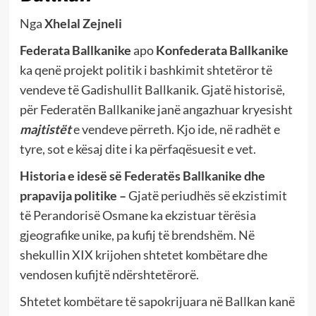
Nga
Xhelal Zejneli
Federata Ballkanike
apo
Konfederata Ballkanike
ka qenë projekt politik i bashkimit shtetëror të
vendeve të Gadishullit Ballkanik. Gjatë historisë,
për Federatën Ballkanike janë angazhuar kryesisht
majtistët
e vendeve përreth. Kjo ide, në radhët e
tyre, sot e kësaj dite i ka përfaqësuesit e vet.
Historia e idesë së Federatës Ballkanike dhe
prapavija politike –
Gjatë periudhës së ekzistimit
të Perandorisë Osmane ka ekzistuar tërësia
gjeografike unike, pa kufij të brendshëm. Në
shekullin XIX krijohen shtetet kombëtare dhe
vendosen kufijtë ndërshtetërorë.
Shtetet kombëtare të sapokrijuara në Ballkan kanë