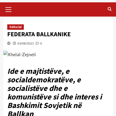
Primary
Menu
Editorial
FEDERATA BALLKANIKE
03/08/2021
0
Ide e majtistëve, e
socialdemokratëve, e
socialistëve dhe e
komunistëve si dhe interes i
Bashkimit Sovjetik në
Ballkan