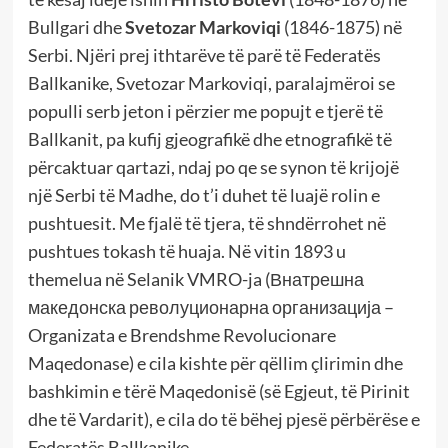
Bullgari dhe
Svetozar Markoviqi
(1846-1875) në
Serbi. Njëri prej ithtarëve të parë të Federatës
Ballkanike, Svetozar Markoviqi, paralajmëroi se
populli serb jeton i përzier me popujt e tjerë të
Ballkanit, pa kufij gjeografikë dhe etnografikë të
përcaktuar qartazi, ndaj po qe se synon të krijojë
një Serbi të Madhe, do t’i duhet të luajë rolin e
pushtuesit. Me fjalë të tjera, të shndërrohet në
pushtues tokash të huaja. Në vitin 1893 u
themelua në Selanik VMRO-ja (Внатрешна
македонска револуционарна организација –
Organizata e Brendshme Revolucionare
Maqedonase) e cila kishte për qëllim çlirimin dhe
bashkimin e tërë Maqedonisë (së Egjeut, të Pirinit
dhe të Vardarit), e cila do të bëhej pjesë përbërëse e
Federatës Ballkanike.