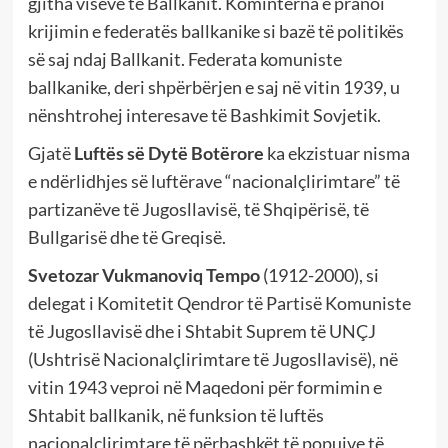
gjitha viseve të Ballkanit. Kominterna e pranoi
krijimin e federatës ballkanike si bazë të politikës
së saj ndaj Ballkanit. Federata komuniste
ballkanike, deri shpërbërjen e saj në vitin 1939, u
nënshtrohej interesave të Bashkimit Sovjetik.
Gjatë
Luftës së Dytë Botërore
ka ekzistuar nisma
e ndërlidhjes së luftërave “nacionalçlirimtare” të
partizanëve të Jugosllavisë, të Shqipërisë, të
Bullgarisë dhe të Greqisë.
Svetozar Vukmanoviq Tempo
(1912-2000), si
delegat i Komitetit Qendror të Partisë Komuniste
të Jugosllavisë dhe i Shtabit Suprem të UNÇJ
(Ushtrisë Nacionalçlirimtare të Jugosllavisë), në
vitin 1943 veproi në Maqedoni për formimin e
Shtabit ballkanik, në funksion të luftës
nacionalçlirimtare të përbashkët të popujve të