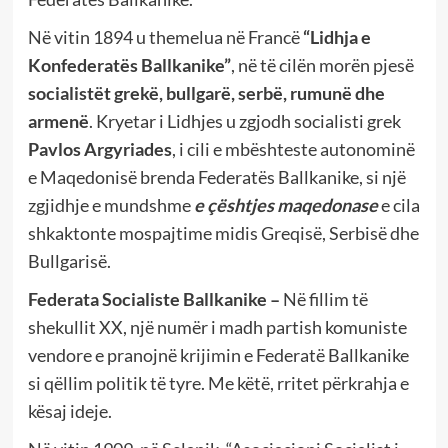
Në vitin 1894 u themelua në Francë
“Lidhja e
Konfederatës Ballkanike”
, në të cilën morën pjesë
socialistët grekë, bullgarë, serbë, rumunë dhe
armenë
. Kryetar i Lidhjes u zgjodh socialisti grek
Pavlos Argyriades
, i cili e mbështeste autonominë
e Maqedonisë brenda Federatës Ballkanike, si një
zgjidhje e mundshme
e çështjes maqedonase
e cila
shkaktonte mospajtime midis Greqisë, Serbisë dhe
Bullgarisë.
Federata Socialiste Ballkanike –
Në fillim të
shekullit XX, një numër i madh partish komuniste
vendore e pranojnë krijimin e Federatë Ballkanike
si qëllim politik të tyre. Me këtë, rritet përkrahja e
kësaj ideje.