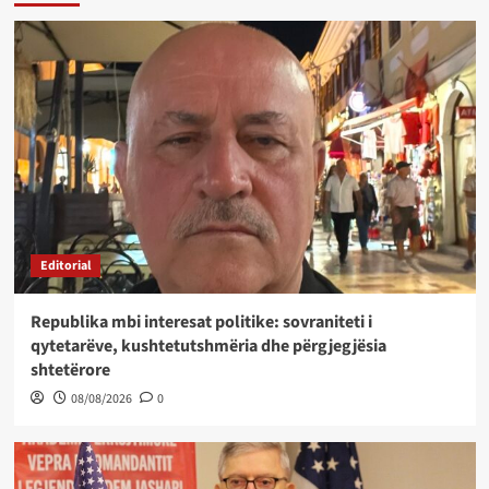
Editorial
Republika mbi interesat politike: sovraniteti i
qytetarëve, kushtetutshmëria dhe përgjegjësia
shtetërore
08/08/2026
0