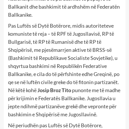
Ballkanit dhe bashkimit të ardhshëm në Federatën
Ballkanike.
Pas Luftës së Dytë Botërore, midis autoriteteve
komuniste të reja – të RPF të Jugosllavisë, RP të
Bullgarisë, të RP të Rumanisë dhe të RP të
Shqipërisë, me pjesëmarrjen aktive të BRSS-së
(Bashkimit të Republikave Socialiste Sovjetike), u
shqyrtua bashkimi në Republikën Federative
Ballkanike, e cila do të përfshinte edhe Greqinë, po
qe se në luftën civile greke do të fitonin partizanët.
Në këtë kohë
Josip Broz Tito
punonte me të madhe
për krijimin e Federatës Ballkanike. Jugosllavia u
jepte ndihmë partizanëve grekë dhe vepronte për
bashkimin e Shqipërisë me Jugosllavinë.
Në periudhën pas Luftës së Dytë Botërore,