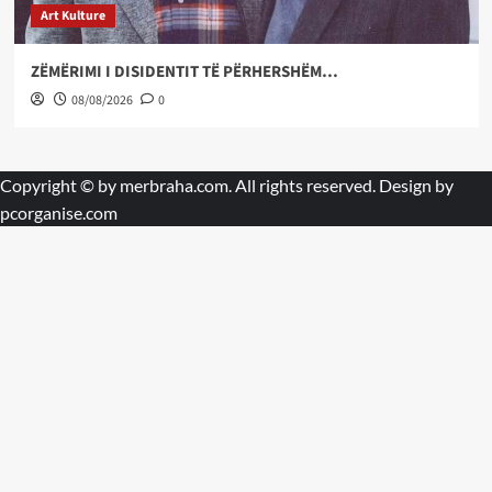
Art Kulture
ZËMËRIMI I DISIDENTIT TË PËRHERSHËM…
08/08/2026
0
Copyright © by
merbraha.com
. All rights reserved. Design by
pcorganise.com