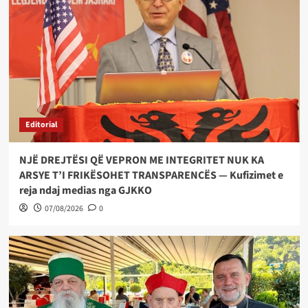
Editorial
NJË DREJTËSI QË VEPRON ME INTEGRITET NUK KA
ARSYE T’I FRIKËSOHET TRANSPARENCËS — Kufizimet e
reja ndaj medias nga GJKKO
07/08/2026
0