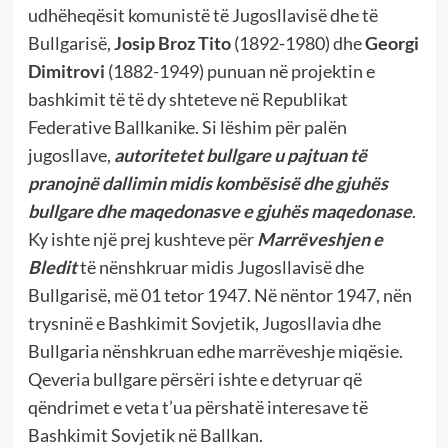
udhëheqësit komunistë të Jugosllavisë dhe të
Bullgarisë,
Josip Broz Tito
(1892-1980) dhe
Georgi
Dimitrovi
(1882-1949) punuan në projektin e
bashkimit të të dy shteteve në Republikat
Federative Ballkanike. Si lëshim për palën
jugosllave,
autoritetet bullgare u pajtuan të
pranojnë dallimin midis kombësisë dhe gjuhës
bullgare dhe maqedonasve e gjuhës maqedonase
.
Ky ishte një prej kushteve për
Marrëveshjen e
Bledit
të nënshkruar midis Jugosllavisë dhe
Bullgarisë, më 01 tetor 1947. Në nëntor 1947, nën
trysninë e Bashkimit Sovjetik, Jugosllavia dhe
Bullgaria nënshkruan edhe marrëveshje miqësie.
Qeveria bullgare përsëri ishte e detyruar që
qëndrimet e veta t’ua përshatë interesave të
Bashkimit Sovjetik në Ballkan.