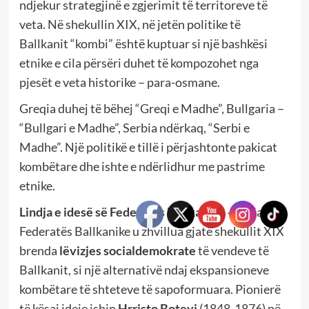
ndjekur strategjinë e zgjerimit të territoreve të
veta. Në shekullin XIX, në jetën politike të
Ballkanit “kombi” është kuptuar si një bashkësi
etnike e cila përsëri duhet të kompozohet nga
pjesët e veta historike – para-osmane.
Greqia duhej të bëhej “Greqi e Madhe”, Bullgaria –
“Bullgari e Madhe”, Serbia ndërkaq, “Serbi e
Madhe”. Një politikë e tillë i përjashtonte pakicat
kombëtare dhe ishte e ndërlidhur me pastrime
etnike.
Lindja e idesë së Federatës Ballkanike –
Ideja e
Federatës Ballkanike u zhvillua gjatë shekullit XIX
brenda
lëvizjes socialdemokrate
të vendeve të
Ballkanit, si një alternativë ndaj ekspansioneve
kombëtare të shteteve të sapoformuara. Pionierë
të kësaj ideje ishin
Hrristo Botevi
(1848-1876) në