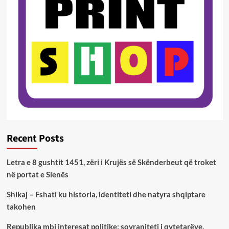
Recent Posts
Letra e 8 gushtit 1451, zëri i Krujës së Skënderbeut që troket
në portat e Sienës
Shikaj – Fshati ku historia, identiteti dhe natyra shqiptare
takohen
Republika mbi interesat politike: sovraniteti i qytetarëve,