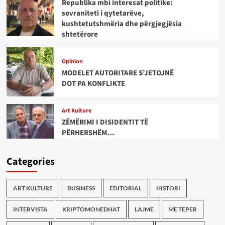
Republika mbi interesat politike:
sovraniteti i qytetarëve,
kushtetutshmëria dhe përgjegjësia
shtetërore
Opinion
MODELET AUTORITARE S’JETOJNË
DOT PA KONFLIKTE
Art Kulture
ZËMËRIMI I DISIDENTIT TË
PËRHERSHËM…
Categories
ART KULTURE
BUSINESS
EDITORIAL
HISTORI
INTERVISTA
KRIPTOMONEDHAT
LAJME
ME TEPER