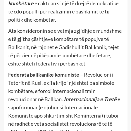
kombëtare
e caktuan si një të drejtë demokratike
të çdo populli për realizimin e bashkimit të tij
politik dhe kombëtar.
Ata konsideronin se e vetmja zgjidhje e mundshme
e të gjitha çështjeve kombëtare të popujve të
Ballkanit, në rajonet e Gadishullit Ballkanik, tejet
të përzier në pikëpamje kombëtare dhe fetare,
është shteti federativ i përbashkët.
Federata ballkanike komuniste
– Revolucioni i
Tetorit në Rusi, e cila krijoi një shtet pa simbole
kombëtare, e forcoi internacionalizmin
revolucionar në Ballkan.
Internacionalja e Tretë
e
sapoformuar (e njohur si Internacionale
Komuniste apo shkurtimisht Kominterna) i tuboi
në radhët e veta socialistët revolucionarë të të