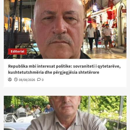
Editorial
Republika mbi interesat politike: sovraniteti i qytetarëve,
kushtetutshmëria dhe përgjegjësia shtetërore
08/08/2026
0