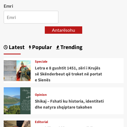
Emri
Antarësohu
Latest
Popular
Trending
Speciale
Letra e 8 gushtit 1451, zëri i Krujës
së Skënderbeut që troket në portat
e Sienës
Opinion
Shikaj – Fshati ku historia, identiteti
dhe natyra shqiptare takohen
Editorial