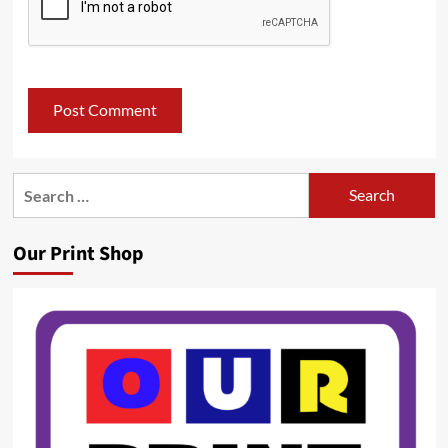
Search
for:
Our Print Shop