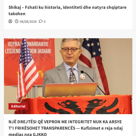
Shikaj – Fshati ku historia, identiteti dhe natyra shqiptare
takohen
08/08/2026
0
Editorial
NJË DREJTËSI QË VEPRON ME INTEGRITET NUK KA ARSYE
T’I FRIKËSOHET TRANSPARENCËS — Kufizimet e reja ndaj
medias nga GJKKO