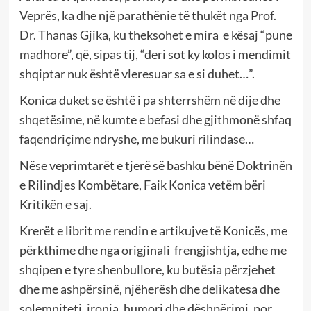
Veprës, ka dhe një parathënie të thukët nga Prof.
Dr. Thanas Gjika, ku theksohet e mira e kësaj “pune
madhore”, që, sipas tij, “deri sot ky kolos i mendimit
shqiptar nuk është vleresuar sa e si duhet…”.
Konica duket se është i pa shterrshëm në dije dhe
shqetësime, në kumte e befasi dhe gjithmonë shfaq
faqendriçime ndryshe, me bukuri rilindase…
Nëse veprimtarët e tjerë së bashku bënë Doktrinën
e Rilindjes Kombëtare, Faik Konica vetëm bëri
Kritikën e saj.
Krerët e librit me rendin e artikujve të Konicës, me
përkthime dhe nga origjinali frengjishtja, edhe me
shqipen e tyre shenbullore, ku butësia përzjehet
dhe me ashpërsinë, njëherësh dhe delikatesa dhe
solemniteti, ironia, humori dhe dëshpërimi, por