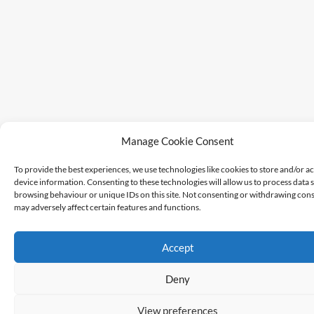
Manage Cookie Consent
To provide the best experiences, we use technologies like cookies to store and/or a
device information. Consenting to these technologies will allow us to process data 
browsing behaviour or unique IDs on this site. Not consenting or withdrawing cons
may adversely affect certain features and functions.
Accept
Deny
View preferences