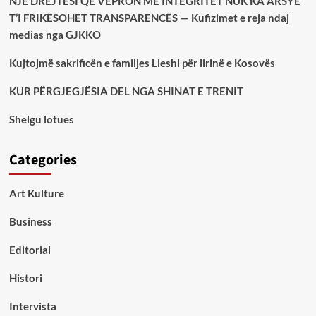
NJË DREJTËSI QË VEPRON ME INTEGRITET NUK KA ARSYE
T’I FRIKËSOHET TRANSPARENCËS — Kufizimet e reja ndaj
medias nga GJKKO
Kujtojmë sakrificën e familjes Lleshi për lirinë e Kosovës
KUR PËRGJEGJËSIA DEL NGA SHINAT E TRENIT
Shelgu lotues
Categories
Art Kulture
Business
Editorial
Histori
Intervista