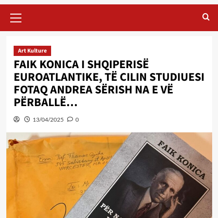
Primary
Menu
Art Kulture
FAIK KONICA I SHQIPERISË
EUROATLANTIKE, TË CILIN STUDIUESI
FOTAQ ANDREA SËRISH NA E VË
PËRBALLË…
13/04/2025
0