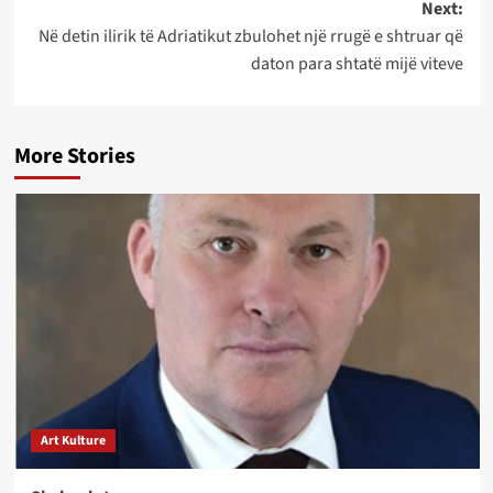
Next:
Në detin ilirik të Adriatikut zbulohet një rrugë e shtruar që
daton para shtatë mijë viteve
More Stories
Art Kulture