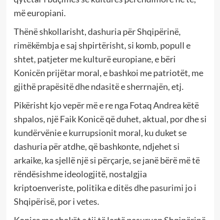
më europiani.
Thënë shkollarisht, dashuria për Shqipërinë,
rimëkëmbja e saj shpirtërisht, si komb, popull e
shtet, patjeter me kulturë europiane, e bëri
Konicën prijëtar moral, e bashkoi me patriotët, me
gjithë prapësitë dhe ndasitë e sherrnajën, etj.
Pikërisht kjo vepër më e re nga Fotaq Andrea këtë
shpalos, një Faik Konicë që duhet, aktual, por dhe si
kundërvënie e kurrupsionit moral, ku duket se
dashuria për atdhe, që bashkonte, ndjehet si
arkaike, ka sjellë një si përçarje, se janë bërë më të
rëndësishme ideologjitë, nostalgjia
kriptoenveriste, politika e ditës dhe pasurimi jo i
Shqipërisë, por i vetes.
Konica me shokët e tij të lartë pasuruan Shqipërinë