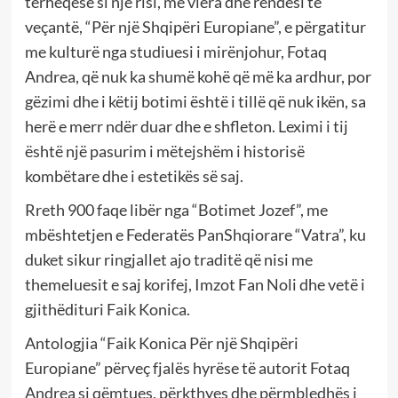
tërheqëse si një risi, me vlera dhe rëndësi të
veçantë, “Për një Shqipëri Europiane”, e përgatitur
me kulturë nga studiuesi i mirënjohur, Fotaq
Andrea, që nuk ka shumë kohë që më ka ardhur, por
gëzimi dhe i këtij botimi është i tillë që nuk ikën, sa
herë e merr ndër duar dhe e shfleton. Leximi i tij
është një pasurim i mëtejshëm i historisë
kombëtare dhe i estetikës së saj.
Rreth 900 faqe libër nga “Botimet Jozef”, me
mbështetjen e Federatës PanShqiorare “Vatra”, ku
duket sikur ringjallet ajo traditë që nisi me
themeluesit e saj korifej, Imzot Fan Noli dhe vetë i
gjithëdituri Faik Konica.
Antologjia “Faik Konica Për një Shqipëri
Europiane” përveç fjalës hyrëse të autorit Fotaq
Andrea si qëmtues, përkthyes dhe përmbledhës i