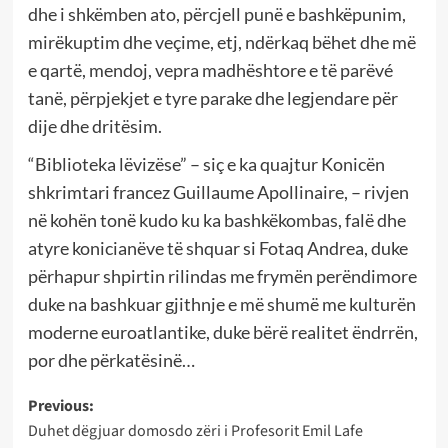
dhe i shkëmben ato, përcjell punë e bashkëpunim,
mirëkuptim dhe veçime, etj, ndërkaq bëhet dhe më
e qartë, mendoj, vepra madhështore e të parëvé
tanë, përpjekjet e tyre parake dhe legjendare për
dije dhe dritësim.
“Biblioteka lëvizëse” – siç e ka quajtur Konicën
shkrimtari francez Guillaume Apollinaire, – rivjen
në kohën tonë kudo ku ka bashkëkombas, falë dhe
atyre konicianëve të shquar si Fotaq Andrea, duke
përhapur shpirtin rilindas me frymën perëndimore
duke na bashkuar gjithnje e më shumë me kulturën
moderne euroatlantike, duke bërë realitet ëndrrën,
por dhe përkatësinë…
Post
Previous:
Duhet dëgjuar domosdo zëri i Profesorit Emil Lafe
navigation