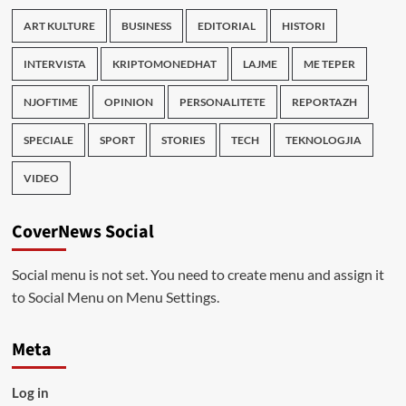
ART KULTURE
BUSINESS
EDITORIAL
HISTORI
INTERVISTA
KRIPTOMONEDHAT
LAJME
ME TEPER
NJOFTIME
OPINION
PERSONALITETE
REPORTAZH
SPECIALE
SPORT
STORIES
TECH
TEKNOLOGJIA
VIDEO
CoverNews Social
Social menu is not set. You need to create menu and assign it
to Social Menu on Menu Settings.
Meta
Log in