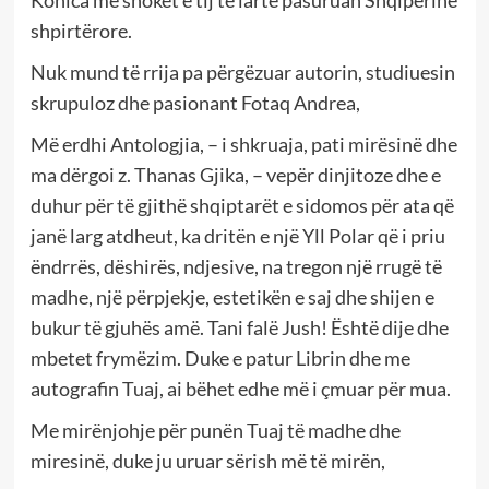
shpirtërore.
Nuk mund të rrija pa përgëzuar autorin, studiuesin
skrupuloz dhe pasionant Fotaq Andrea,
Më erdhi Antologjia, – i shkruaja, pati mirësinë dhe
ma dërgoi z. Thanas Gjika, – vepër dinjitoze dhe e
duhur për të gjithë shqiptarët e sidomos për ata që
janë larg atdheut, ka dritën e një Yll Polar që i priu
ëndrrës, dëshirës, ndjesive, na tregon një rrugë të
madhe, një përpjekje, estetikën e saj dhe shijen e
bukur të gjuhës amë. Tani falë Jush! Është dije dhe
mbetet frymëzim. Duke e patur Librin dhe me
autografin Tuaj, ai bëhet edhe më i çmuar për mua.
Me mirënjohje për punën Tuaj të madhe dhe
miresinë, duke ju uruar sërish më të mirën,