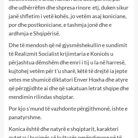
dhe udhërrëfim dhe shpresa rinore etj, duken sikur
janë shfletim i vetë kohës, jo vetëm asaj koniciane,
por dhe postkoniciane, e tashmja jonë dhe e
ardhmja e Shqipërisë.
Dhe të mendosh që në gjysmëshekullin e sundimit
të Realizmit Socialist krijimtaria e Konicës u
përjashtua dëmshëm dhe emri i tij u la në harresë,
kujtohej vetëm për t’u sharë, këtë të drejtë ia jepte
vetes me shumicë diktatori Enver Hoxha dhe atyre
që përzgjidhte ai dhe që sakatuan letrat shqipe dhe
mendimin rilindas shqiptar.
Por kjo s’mund të vazhdonte përgjithmonë, ishte e
panatyrshme.
Konica është dhe natyrë e shqiptarit, karakteri
qytetar i buçimës së kulturës perëndimore në të,