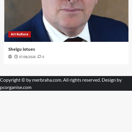
Art Kulture
Shelgu lotues
07/08/2026
0
Copyright © by
merbraha.com
. All rights reserved. Design by
pcorganise.com