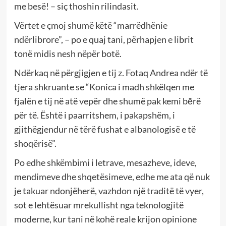
me besë! – siç thoshin rilindasit.
Vërtet e çmoj shumë këtë “marrëdhënie
ndërlibrore”, – po e quaj tani, përhapjen e librit
tonë midis nesh nëpër botë.
Ndërkaq në përgjigjen e tij z. Fotaq Andrea ndër të
tjera shkruante se “Konica i madh shkëlqen me
fjalën e tij në atë vepër dhe shumë pak kemi bērë
për të. Është i paarritshem, i pakapshëm, i
gjithëgjendur në tërë fushat e albanologisë e të
shoqërisë”.
Po edhe shkëmbimi i letrave, mesazheve, ideve,
mendimeve dhe shqetësimeve, edhe me ata që nuk
je takuar ndonjëherë, vazhdon një traditë të vyer,
sot e lehtësuar mrekullisht nga teknologjitë
moderne, kur tani në kohë reale krijon opinione